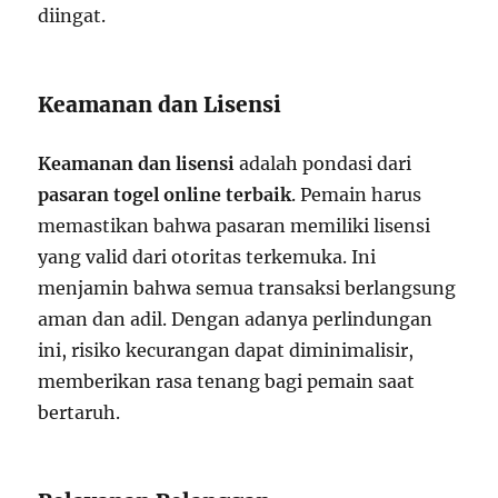
diingat.
Keamanan dan Lisensi
Keamanan dan lisensi
adalah pondasi dari
pasaran togel online terbaik
. Pemain harus
memastikan bahwa pasaran memiliki lisensi
yang valid dari otoritas terkemuka. Ini
menjamin bahwa semua transaksi berlangsung
aman dan adil. Dengan adanya perlindungan
ini, risiko kecurangan dapat diminimalisir,
memberikan rasa tenang bagi pemain saat
bertaruh.