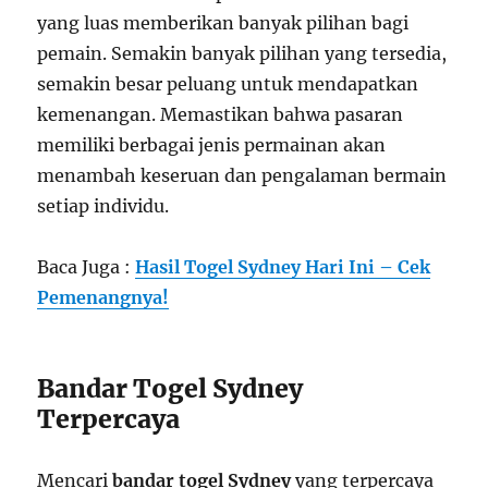
yang luas memberikan banyak pilihan bagi
pemain. Semakin banyak pilihan yang tersedia,
semakin besar peluang untuk mendapatkan
kemenangan. Memastikan bahwa pasaran
memiliki berbagai jenis permainan akan
menambah keseruan dan pengalaman bermain
setiap individu.
Baca Juga :
Hasil Togel Sydney Hari Ini – Cek
Pemenangnya!
Bandar Togel Sydney
Terpercaya
Mencari
bandar togel Sydney
yang terpercaya