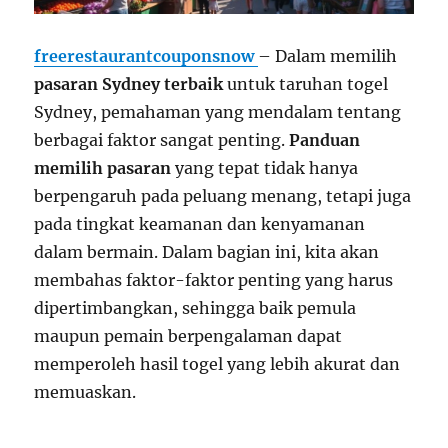
freerestaurantcouponsnow
– Dalam memilih
pasaran Sydney terbaik
untuk taruhan togel
Sydney, pemahaman yang mendalam tentang
berbagai faktor sangat penting.
Panduan
memilih pasaran
yang tepat tidak hanya
berpengaruh pada peluang menang, tetapi juga
pada tingkat keamanan dan kenyamanan
dalam bermain. Dalam bagian ini, kita akan
membahas faktor-faktor penting yang harus
dipertimbangkan, sehingga baik pemula
maupun pemain berpengalaman dapat
memperoleh hasil togel yang lebih akurat dan
memuaskan.