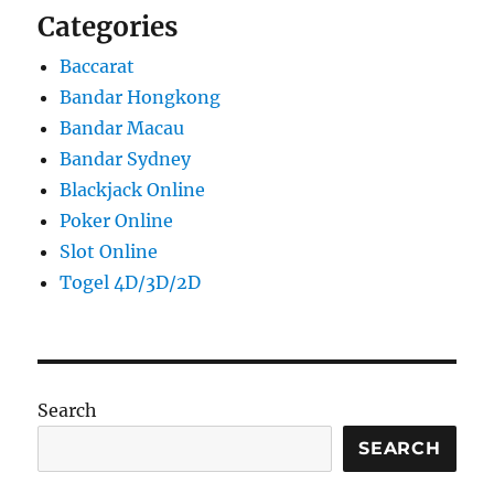
Categories
Baccarat
Bandar Hongkong
Bandar Macau
Bandar Sydney
Blackjack Online
Poker Online
Slot Online
Togel 4D/3D/2D
Search
SEARCH