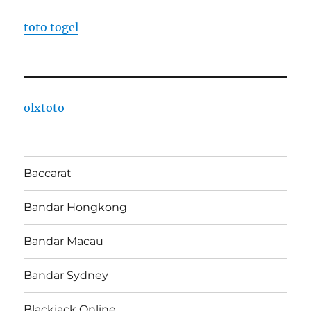
toto togel
olxtoto
Baccarat
Bandar Hongkong
Bandar Macau
Bandar Sydney
Blackjack Online