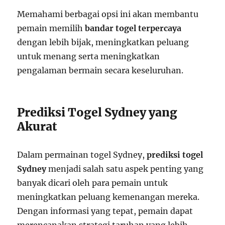
Memahami berbagai opsi ini akan membantu
pemain memilih
bandar togel terpercaya
dengan lebih bijak, meningkatkan peluang
untuk menang serta meningkatkan
pengalaman bermain secara keseluruhan.
Prediksi Togel Sydney yang
Akurat
Dalam permainan togel Sydney,
prediksi togel
Sydney
menjadi salah satu aspek penting yang
banyak dicari oleh para pemain untuk
meningkatkan peluang kemenangan mereka.
Dengan informasi yang tepat, pemain dapat
merencanakan strategi taruhan yang lebih