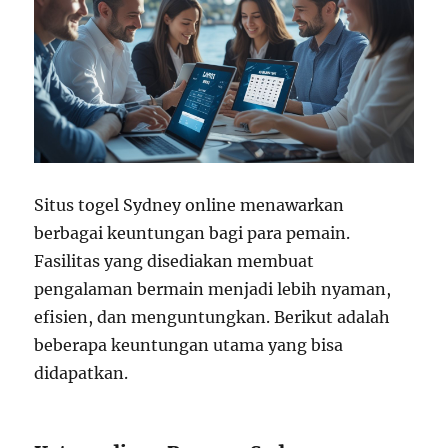
Situs togel Sydney online menawarkan
berbagai keuntungan bagi para pemain.
Fasilitas yang disediakan membuat
pengalaman bermain menjadi lebih nyaman,
efisien, dan menguntungkan. Berikut adalah
beberapa keuntungan utama yang bisa
didapatkan.