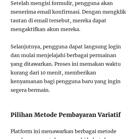
Setelah mengisi formulir, pengguna akan
menerima email konfirmasi. Dengan mengklik
tautan di email tersebut, mereka dapat
mengaktifkan akun mereka.
Selanjutnya, pengguna dapat langsung login
dan mulai menjelajahi berbagai permainan
yang ditawarkan. Proses ini memakan waktu
kurang dari 10 menit, memberikan
kenyamanan bagi pengguna baru yang ingin
segera bermain.
Pilihan Metode Pembayaran Variatif
Platform ini menawarkan berbagai metode