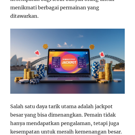
menikmati berbagai permainan yang
ditawarkan.
Salah satu daya tarik utama adalah jackpot
besar yang bisa dimenangkan. Pemain tidak
hanya mendapatkan pengalaman, tetapi juga
kesempatan untuk meraih kemenangan besar.