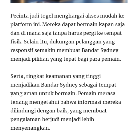
Pecinta judi togel menghargai akses mudah ke
platform ini. Mereka dapat bermain kapan saja
dan di mana saja tanpa harus pergi ke tempat
fisik. Selain itu, dukungan pelanggan yang
responsif semakin membuat Bandar Sydney
menjadi pilihan yang tepat bagi para pemain.
Serta, tingkat keamanan yang tinggi
menjadikan Bandar Sydney sebagai tempat
yang aman untuk bermain. Pemain merasa
tenang mengetahui bahwa informasi mereka
dilindungi dengan baik, yang membuat
pengalaman berjudi menjadi lebih
menyenangkan.