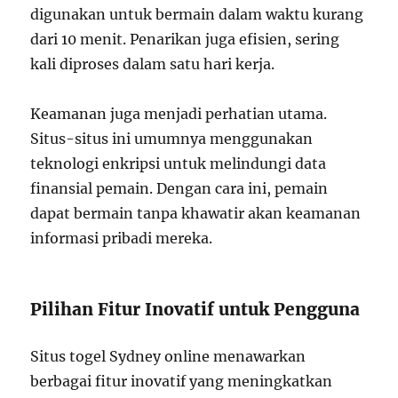
digunakan untuk bermain dalam waktu kurang
dari 10 menit. Penarikan juga efisien, sering
kali diproses dalam satu hari kerja.
Keamanan juga menjadi perhatian utama.
Situs-situs ini umumnya menggunakan
teknologi enkripsi untuk melindungi data
finansial pemain. Dengan cara ini, pemain
dapat bermain tanpa khawatir akan keamanan
informasi pribadi mereka.
Pilihan Fitur Inovatif untuk Pengguna
Situs togel Sydney online menawarkan
berbagai fitur inovatif yang meningkatkan