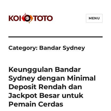
MENU
Freerestaurantcouponsnow
Category:
Bandar Sydney
Keunggulan Bandar
Sydney dengan Minimal
Deposit Rendah dan
Jackpot Besar untuk
Pemain Cerdas