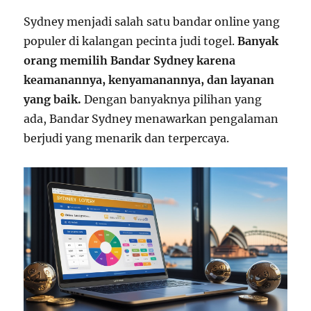
Sydney menjadi salah satu bandar online yang
populer di kalangan pecinta judi togel.
Banyak
orang memilih Bandar Sydney karena
keamanannya, kenyamanannya, dan layanan
yang baik.
Dengan banyaknya pilihan yang
ada, Bandar Sydney menawarkan pengalaman
berjudi yang menarik dan terpercaya.