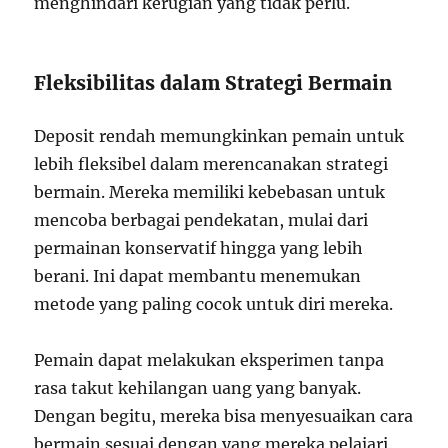
menghindari kerugian yang tidak perlu.
Fleksibilitas dalam Strategi Bermain
Deposit rendah memungkinkan pemain untuk
lebih fleksibel dalam merencanakan strategi
bermain. Mereka memiliki kebebasan untuk
mencoba berbagai pendekatan, mulai dari
permainan konservatif hingga yang lebih
berani. Ini dapat membantu menemukan
metode yang paling cocok untuk diri mereka.
Pemain dapat melakukan eksperimen tanpa
rasa takut kehilangan uang yang banyak.
Dengan begitu, mereka bisa menyesuaikan cara
bermain sesuai dengan yang mereka pelajari.