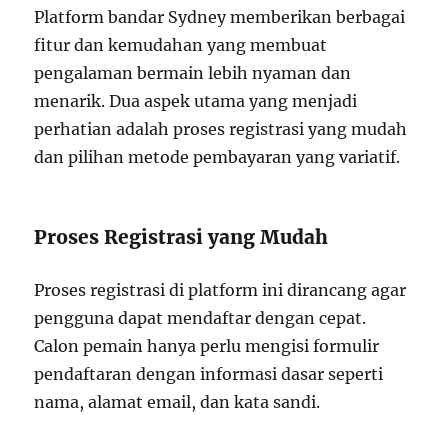
Platform bandar Sydney memberikan berbagai
fitur dan kemudahan yang membuat
pengalaman bermain lebih nyaman dan
menarik. Dua aspek utama yang menjadi
perhatian adalah proses registrasi yang mudah
dan pilihan metode pembayaran yang variatif.
Proses Registrasi yang Mudah
Proses registrasi di platform ini dirancang agar
pengguna dapat mendaftar dengan cepat.
Calon pemain hanya perlu mengisi formulir
pendaftaran dengan informasi dasar seperti
nama, alamat email, dan kata sandi.