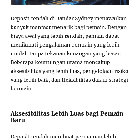
Deposit rendah di Bandar Sydney menawarkan
banyak manfaat menarik bagi pemain. Dengan
biaya awal yang lebih rendah, pemain dapat
menikmati pengalaman bermain yang lebih
mudah tanpa tekanan keuangan yang besar.
Beberapa keuntungan utama mencakup
aksesibilitas yang lebih luas, pengelolaan risiko
yang lebih baik, dan fleksibilitas dalam strategi
bermain.
Aksesibilitas Lebih Luas bagi Pemain
Baru
Deposit rendah membuat permainan lebih