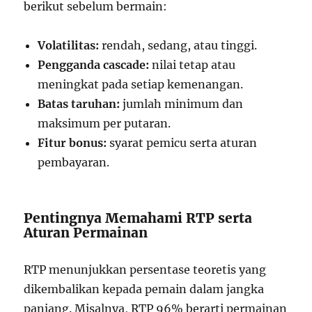
berikut sebelum bermain:
Volatilitas:
rendah, sedang, atau tinggi.
Pengganda cascade:
nilai tetap atau
meningkat pada setiap kemenangan.
Batas taruhan:
jumlah minimum dan
maksimum per putaran.
Fitur bonus:
syarat pemicu serta aturan
pembayaran.
Pentingnya Memahami RTP serta
Aturan Permainan
RTP menunjukkan persentase teoretis yang
dikembalikan kepada pemain dalam jangka
panjang. Misalnya, RTP 96% berarti permainan