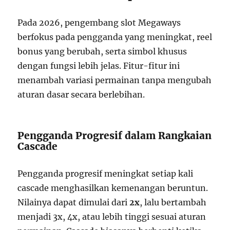
Pada 2026, pengembang slot Megaways
berfokus pada pengganda yang meningkat, reel
bonus yang berubah, serta simbol khusus
dengan fungsi lebih jelas. Fitur-fitur ini
menambah variasi permainan tanpa mengubah
aturan dasar secara berlebihan.
Pengganda Progresif dalam Rangkaian
Cascade
Pengganda progresif meningkat setiap kali
cascade menghasilkan kemenangan beruntun.
Nilainya dapat dimulai dari
2x
, lalu bertambah
menjadi 3x, 4x, atau lebih tinggi sesuai aturan