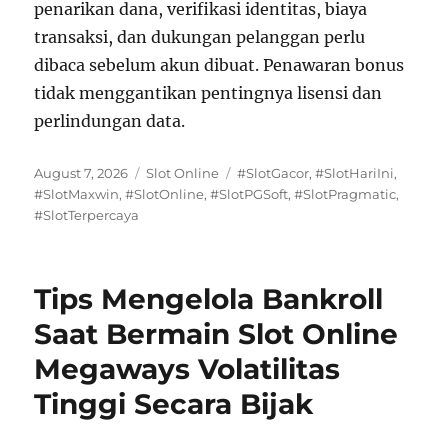
penarikan dana, verifikasi identitas, biaya
transaksi, dan dukungan pelanggan perlu
dibaca sebelum akun dibuat. Penawaran bonus
tidak menggantikan pentingnya lisensi dan
perlindungan data.
Posted
Categories
Tags
August 7, 2026
Slot Online
#SlotGacor
,
#SlotHariIni
,
on
#SlotMaxwin
,
#SlotOnline
,
#SlotPGSoft
,
#SlotPragmatic
,
#SlotTerpercaya
Tips Mengelola Bankroll
Saat Bermain Slot Online
Megaways Volatilitas
Tinggi Secara Bijak