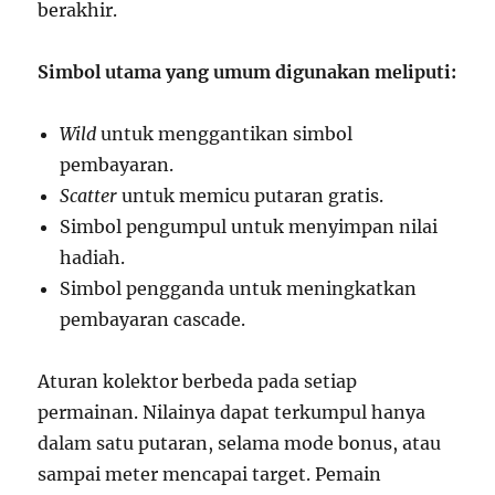
berakhir.
Simbol utama yang umum digunakan meliputi:
Wild
untuk menggantikan simbol
pembayaran.
Scatter
untuk memicu putaran gratis.
Simbol pengumpul untuk menyimpan nilai
hadiah.
Simbol pengganda untuk meningkatkan
pembayaran cascade.
Aturan kolektor berbeda pada setiap
permainan. Nilainya dapat terkumpul hanya
dalam satu putaran, selama mode bonus, atau
sampai meter mencapai target. Pemain