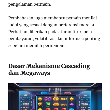
pengalaman bermain.
Pembahasan juga membantu pemain menilai
judul yang sesuai dengan preferensi mereka.
Perhatian diberikan pada aturan fitur, pola
pembayaran, volatilitas, dan informasi penting
sebelum memilih permainan.
Dasar Mekanisme Cascading
dan Megaways