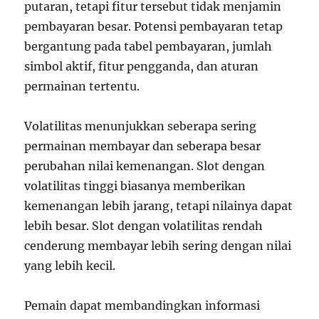
putaran, tetapi fitur tersebut tidak menjamin
pembayaran besar. Potensi pembayaran tetap
bergantung pada tabel pembayaran, jumlah
simbol aktif, fitur pengganda, dan aturan
permainan tertentu.
Volatilitas menunjukkan seberapa sering
permainan membayar dan seberapa besar
perubahan nilai kemenangan. Slot dengan
volatilitas tinggi biasanya memberikan
kemenangan lebih jarang, tetapi nilainya dapat
lebih besar. Slot dengan volatilitas rendah
cenderung membayar lebih sering dengan nilai
yang lebih kecil.
Pemain dapat membandingkan informasi