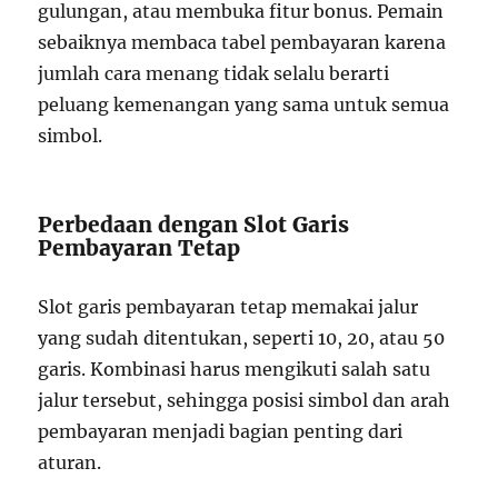
gulungan, atau membuka fitur bonus. Pemain
sebaiknya membaca tabel pembayaran karena
jumlah cara menang tidak selalu berarti
peluang kemenangan yang sama untuk semua
simbol.
Perbedaan dengan Slot Garis
Pembayaran Tetap
Slot garis pembayaran tetap memakai jalur
yang sudah ditentukan, seperti 10, 20, atau 50
garis. Kombinasi harus mengikuti salah satu
jalur tersebut, sehingga posisi simbol dan arah
pembayaran menjadi bagian penting dari
aturan.