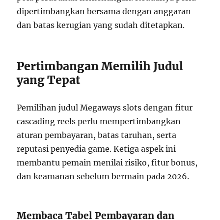
dipertimbangkan bersama dengan anggaran
dan batas kerugian yang sudah ditetapkan.
Pertimbangan Memilih Judul
yang Tepat
Pemilihan judul Megaways slots dengan fitur
cascading reels perlu mempertimbangkan
aturan pembayaran, batas taruhan, serta
reputasi penyedia game. Ketiga aspek ini
membantu pemain menilai risiko, fitur bonus,
dan keamanan sebelum bermain pada 2026.
Membaca Tabel Pembayaran dan