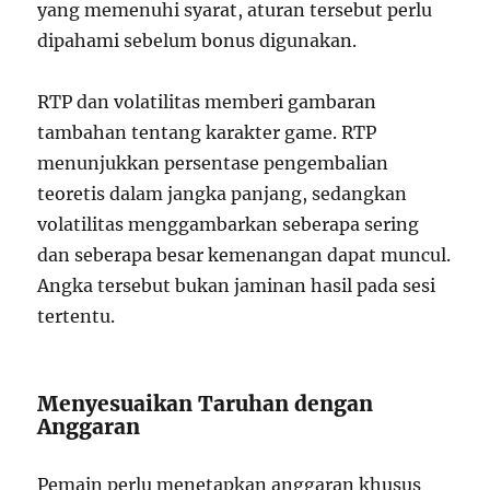
yang memenuhi syarat, aturan tersebut perlu
dipahami sebelum bonus digunakan.
RTP dan volatilitas memberi gambaran
tambahan tentang karakter game. RTP
menunjukkan persentase pengembalian
teoretis dalam jangka panjang, sedangkan
volatilitas menggambarkan seberapa sering
dan seberapa besar kemenangan dapat muncul.
Angka tersebut bukan jaminan hasil pada sesi
tertentu.
Menyesuaikan Taruhan dengan
Anggaran
Pemain perlu menetapkan anggaran khusus