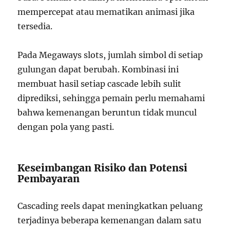
mempercepat atau mematikan animasi jika
tersedia.
Pada Megaways slots, jumlah simbol di setiap
gulungan dapat berubah. Kombinasi ini
membuat hasil setiap cascade lebih sulit
diprediksi, sehingga pemain perlu memahami
bahwa kemenangan beruntun tidak muncul
dengan pola yang pasti.
Keseimbangan Risiko dan Potensi
Pembayaran
Cascading reels dapat meningkatkan peluang
terjadinya beberapa kemenangan dalam satu