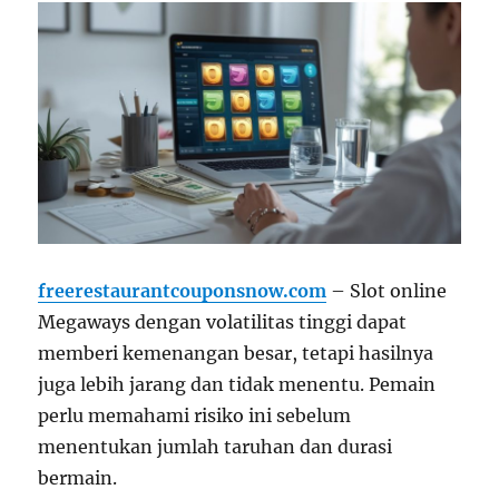
freerestaurantcouponsnow.com
– Slot online
Megaways dengan volatilitas tinggi dapat
memberi kemenangan besar, tetapi hasilnya
juga lebih jarang dan tidak menentu. Pemain
perlu memahami risiko ini sebelum
menentukan jumlah taruhan dan durasi
bermain.