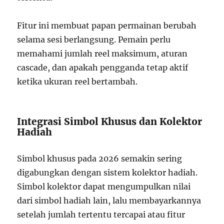
Fitur ini membuat papan permainan berubah
selama sesi berlangsung. Pemain perlu
memahami jumlah reel maksimum, aturan
cascade, dan apakah pengganda tetap aktif
ketika ukuran reel bertambah.
Integrasi Simbol Khusus dan Kolektor
Hadiah
Simbol khusus pada 2026 semakin sering
digabungkan dengan sistem kolektor hadiah.
Simbol kolektor dapat mengumpulkan nilai
dari simbol hadiah lain, lalu membayarkannya
setelah jumlah tertentu tercapai atau fitur