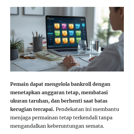
Pemain dapat mengelola bankroll dengan
menetapkan anggaran tetap, membatasi
ukuran taruhan, dan berhenti saat batas
kerugian tercapai.
Pendekatan ini membantu
menjaga permainan tetap terkendali tanpa
mengandalkan keberuntungan semata.