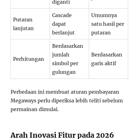
diganti
Cascade
Umumnya
Putaran
dapat
satu hasil per
lanjutan
berlanjut
putaran
Berdasarkan
jumlah
Berdasarkan
Perhitungan
simbol per
garis aktif
gulungan
Perbedaan ini membuat aturan pembayaran
Megaways perlu diperiksa lebih teliti sebelum
permainan dimulai.
Arah Inovasi Fitur pada 2026