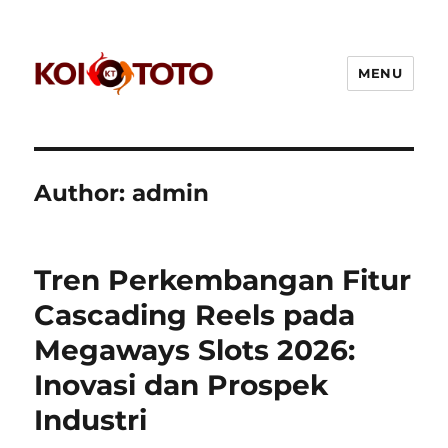
MENU
Freerestaurantcouponsnow
Author:
admin
Tren Perkembangan Fitur
Cascading Reels pada
Megaways Slots 2026:
Inovasi dan Prospek
Industri