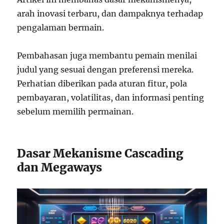
arah inovasi terbaru, dan dampaknya terhadap
pengalaman bermain.
Pembahasan juga membantu pemain menilai
judul yang sesuai dengan preferensi mereka.
Perhatian diberikan pada aturan fitur, pola
pembayaran, volatilitas, dan informasi penting
sebelum memilih permainan.
Dasar Mekanisme Cascading
dan Megaways