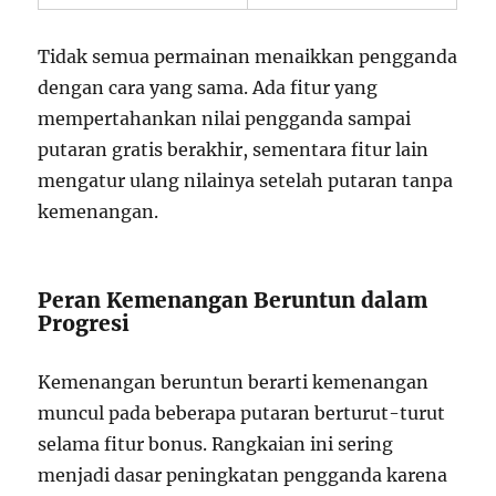
Tidak semua permainan menaikkan pengganda
dengan cara yang sama. Ada fitur yang
mempertahankan nilai pengganda sampai
putaran gratis berakhir, sementara fitur lain
mengatur ulang nilainya setelah putaran tanpa
kemenangan.
Peran Kemenangan Beruntun dalam
Progresi
Kemenangan beruntun berarti kemenangan
muncul pada beberapa putaran berturut-turut
selama fitur bonus. Rangkaian ini sering
menjadi dasar peningkatan pengganda karena