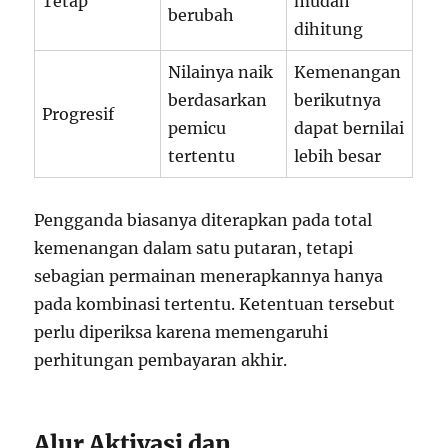
Tetap
mudah
berubah
dihitung
Nilainya naik
Kemenangan
berdasarkan
berikutnya
Progresif
pemicu
dapat bernilai
tertentu
lebih besar
Pengganda biasanya diterapkan pada total
kemenangan dalam satu putaran, tetapi
sebagian permainan menerapkannya hanya
pada kombinasi tertentu. Ketentuan tersebut
perlu diperiksa karena memengaruhi
perhitungan pembayaran akhir.
Alur Aktivasi dan