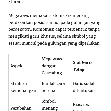
aturan.
Megaways memakai sistem cara menang
berdasarkan posisi simbol pada gulungan yang
berdekatan. Kombinasi dapat terbentuk tanpa
mengikuti garis khusus, selama simbol yang
sesuai muncul pada gulungan yang diperlukan.
Megaways
Slot Garis
Aspek
dengan
Tetap
Cascading
Struktur
Jumlah cara
Garis sudah
kemenangan
berubah
ditentukan
Simbol
Biasanya
Perubahan
menang