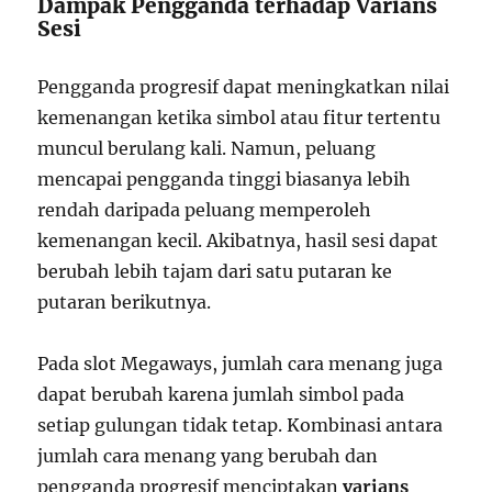
Dampak Pengganda terhadap Varians
Sesi
Pengganda progresif dapat meningkatkan nilai
kemenangan ketika simbol atau fitur tertentu
muncul berulang kali. Namun, peluang
mencapai pengganda tinggi biasanya lebih
rendah daripada peluang memperoleh
kemenangan kecil. Akibatnya, hasil sesi dapat
berubah lebih tajam dari satu putaran ke
putaran berikutnya.
Pada slot Megaways, jumlah cara menang juga
dapat berubah karena jumlah simbol pada
setiap gulungan tidak tetap. Kombinasi antara
jumlah cara menang yang berubah dan
pengganda progresif menciptakan
varians