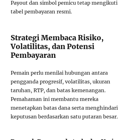
Payout dan simbol pemicu tetap mengikuti
tabel pembayaran resmi.
Strategi Membaca Risiko,
Volatilitas, dan Potensi
Pembayaran
Pemain perlu menilai hubungan antara
pengganda progresif, volatilitas, ukuran
taruhan, RTP, dan batas kemenangan.
Pemahaman ini membantu mereka
menetapkan batas dana serta menghindari
keputusan berdasarkan satu putaran besar.