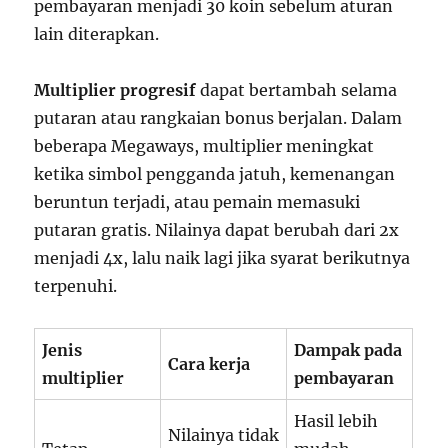
pembayaran menjadi 30 koin sebelum aturan
lain diterapkan.
Multiplier progresif
dapat bertambah selama
putaran atau rangkaian bonus berjalan. Dalam
beberapa Megaways, multiplier meningkat
ketika simbol pengganda jatuh, kemenangan
beruntun terjadi, atau pemain memasuki
putaran gratis. Nilainya dapat berubah dari 2x
menjadi 4x, lalu naik lagi jika syarat berikutnya
terpenuhi.
Jenis
Dampak pada
Cara kerja
multiplier
pembayaran
Hasil lebih
Nilainya tidak