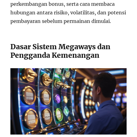
perkembangan bonus, serta cara membaca
hubungan antara risiko, volatilitas, dan potensi
pembayaran sebelum permainan dimulai.
Dasar Sistem Megaways dan
Pengganda Kemenangan