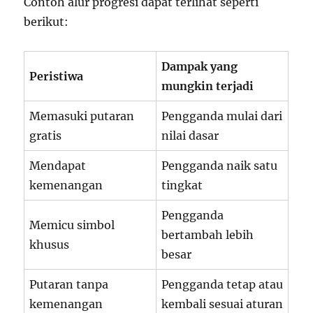
Contoh alur progresi dapat terlihat seperti
berikut:
Dampak yang
Peristiwa
mungkin terjadi
Memasuki putaran
Pengganda mulai dari
gratis
nilai dasar
Mendapat
Pengganda naik satu
kemenangan
tingkat
Pengganda
Memicu simbol
bertambah lebih
khusus
besar
Putaran tanpa
Pengganda tetap atau
kemenangan
kembali sesuai aturan