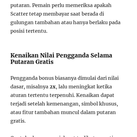
putaran. Pemain perlu memeriksa apakah
Scatter tetap membayar saat berada di
gulungan tambahan atau hanya berlaku pada
posisi tertentu.
Kenaikan Nilai Pengganda Selama
Putaran Gratis
Pengganda bonus biasanya dimulai dari nilai
dasar, misalnya
2x
, lalu meningkat ketika
aturan tertentu terpenuhi. Kenaikan dapat
terjadi setelah kemenangan, simbol khusus,
atau fitur tambahan muncul dalam putaran
gratis.