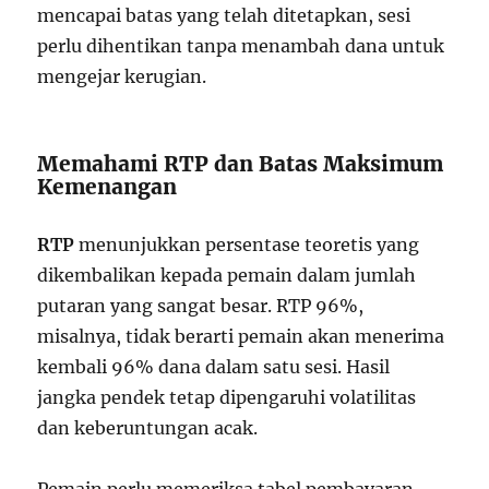
mencapai batas yang telah ditetapkan, sesi
perlu dihentikan tanpa menambah dana untuk
mengejar kerugian.
Memahami RTP dan Batas Maksimum
Kemenangan
RTP
menunjukkan persentase teoretis yang
dikembalikan kepada pemain dalam jumlah
putaran yang sangat besar. RTP 96%,
misalnya, tidak berarti pemain akan menerima
kembali 96% dana dalam satu sesi. Hasil
jangka pendek tetap dipengaruhi volatilitas
dan keberuntungan acak.
Pemain perlu memeriksa tabel pembayaran,