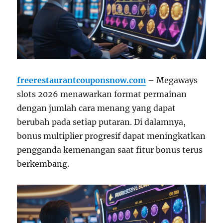
freerestaurantcouponsnow.com
– Megaways
slots 2026 menawarkan format permainan
dengan jumlah cara menang yang dapat
berubah pada setiap putaran. Di dalamnya,
bonus multiplier progresif dapat meningkatkan
pengganda kemenangan saat fitur bonus terus
berkembang.