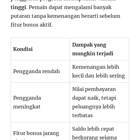
tinggi
. Pemain dapat mengalami banyak
putaran tanpa kemenangan berarti sebelum
fitur bonus aktif.
Dampak yang
Kondisi
mungkin terjadi
Kemenangan lebih
Pengganda rendah
kecil dan lebih sering
Nilai pembayaran
Pengganda
dapat naik, tetapi
meningkat
peluangnya lebih
terbatas
Saldo lebih cepat
Fitur bonus jarang
berkurang selama