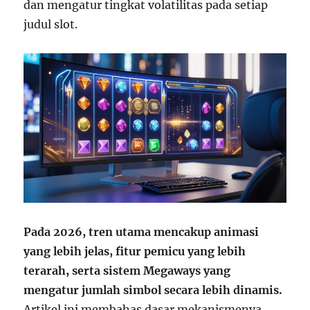
dan mengatur tingkat volatilitas pada setiap
judul slot.
Pada 2026, tren utama mencakup animasi
yang lebih jelas, fitur pemicu yang lebih
terarah, serta sistem Megaways yang
mengatur jumlah simbol secara lebih dinamis.
Artikel ini membahas dasar mekanismenya,