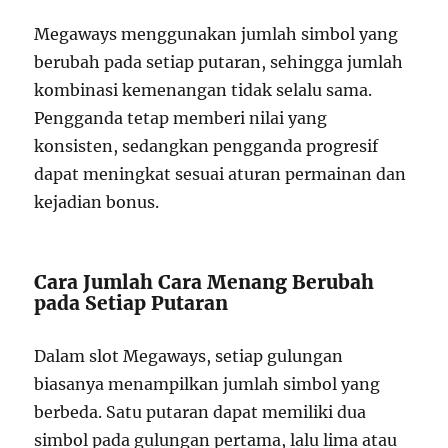
Megaways menggunakan jumlah simbol yang
berubah pada setiap putaran, sehingga jumlah
kombinasi kemenangan tidak selalu sama.
Pengganda tetap memberi nilai yang
konsisten, sedangkan pengganda progresif
dapat meningkat sesuai aturan permainan dan
kejadian bonus.
Cara Jumlah Cara Menang Berubah
pada Setiap Putaran
Dalam slot Megaways, setiap gulungan
biasanya menampilkan jumlah simbol yang
berbeda. Satu putaran dapat memiliki dua
simbol pada gulungan pertama, lalu lima atau