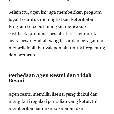
Selain itu, agen ini juga memberikan program
loyalitas untuk meningkatkan keterikatan.
Program tersebut mungkin mencakup
cashback, promosi spesial, atau tiket untuk
acara besar. Hadiah yang besar dan beragam ini
menarik lebih banyak pemain untuk bergabung
dan bertaruh.
Perbedaan Agen Resmi dan Tidak
Resmi
Agen resmi memiliki lisensi yang diakui dan
mengikuti regulasi perjudian yang ketat. Ini
memberikan jaminan keamanan dan