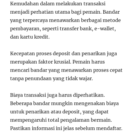
Kemudahan dalam melakukan transaksi
menjadi perhatian utama bagi pemain. Bandar
yang terpercaya menawarkan berbagai metode
pembayaran, seperti transfer bank, e-wallet,
dan kartu kredit.
Kecepatan proses deposit dan penarikan juga
merupakan faktor krusial. Pemain harus
mencari bandar yang menawarkan proses cepat
tanpa penundaan yang tidak wajar.
Biaya transaksi juga harus diperhatikan.
Beberapa bandar mungkin mengenakan biaya
untuk penarikan atau deposit, yang dapat
mempengaruhi total pengalaman bermain.
Pastikan informasi ini jelas sebelum mendaftar.