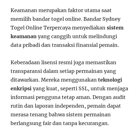
Keamanan merupakan faktor utama saat
memilih bandar togel online. Bandar Sydney
Togel Online Terpercaya menyediakan
sistem
keamanan
yang canggih untuk melindungi
data pribadi dan transaksi finansial pemain.
Keberadaan lisensi resmi juga memastikan
transparansi dalam setiap permainan yang
ditawarkan. Mereka menggunakan
teknologi
enkripsi
yang kuat, seperti SSL, untuk menjaga
informasi pengguna tetap aman. Dengan audit
rutin dan laporan independen, pemain dapat
merasa tenang bahwa sistem permainan
berlangsung fair dan tanpa kecurangan.