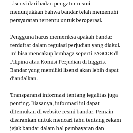
Lisensi dari badan pengatur resmi
menunjukkan bahwa bandar telah memenuhi
persyaratan tertentu untuk beroperasi.
Pengguna harus memeriksa apakah bandar
terdaftar dalam regulasi perjudian yang diakui.
Ini bisa mencakup lembaga seperti PAGCOR di
Filipina atau Komisi Perjudian di Inggris.
Bandar yang memiliki lisensi akan lebih dapat
diandalkan.
Transparansi informasi tentang legalitas juga
penting. Biasanya, informasi ini dapat
ditemukan di website resmi bandar. Pemain
disarankan untuk mencari tahu tentang rekam
jejak bandar dalam hal pembayaran dan