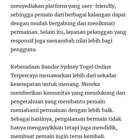
menyediakan platform yang user-friendly,
sehingga pemain dari berbagai kalangan dapat
dengan mudah bergabung dan menikmati
permainan. Selain itu, layanan pelanggan yang
responsif juga menambah nilai lebih bagi
pengguna.
Keberadaan Bandar Sydney Togel Online
Terpercaya menawarkan lebih dari sekadar
kesempatan untuk menang. Mereka
memberikan komunitas yang mendukung dan
pengetahuan yang membantu pemain
memahami permainan dengan lebih baik.
Sebagai hasilnya, pengalaman bermain tidak
hanya mengasyikkan tetapi juga mendidik,
membuat pemain ingin terus kembali.