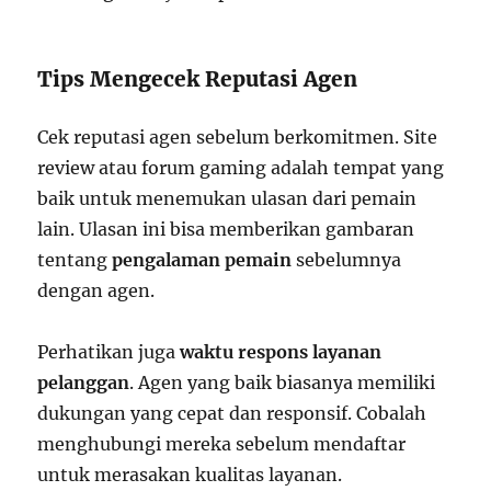
Tips Mengecek Reputasi Agen
Cek reputasi agen sebelum berkomitmen. Site
review atau forum gaming adalah tempat yang
baik untuk menemukan ulasan dari pemain
lain. Ulasan ini bisa memberikan gambaran
tentang
pengalaman pemain
sebelumnya
dengan agen.
Perhatikan juga
waktu respons layanan
pelanggan
. Agen yang baik biasanya memiliki
dukungan yang cepat dan responsif. Cobalah
menghubungi mereka sebelum mendaftar
untuk merasakan kualitas layanan.