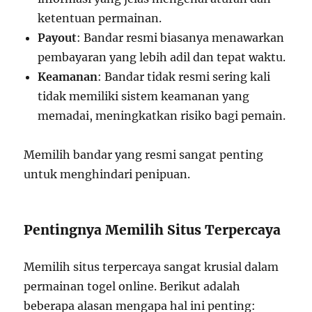
ketentuan permainan.
Payout
: Bandar resmi biasanya menawarkan
pembayaran yang lebih adil dan tepat waktu.
Keamanan
: Bandar tidak resmi sering kali
tidak memiliki sistem keamanan yang
memadai, meningkatkan risiko bagi pemain.
Memilih bandar yang resmi sangat penting
untuk menghindari penipuan.
Pentingnya Memilih Situs Terpercaya
Memilih situs terpercaya sangat krusial dalam
permainan togel online. Berikut adalah
beberapa alasan mengapa hal ini penting: