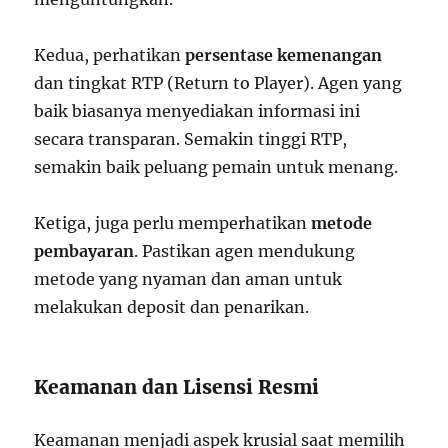
Kedua, perhatikan
persentase kemenangan
dan tingkat RTP (Return to Player). Agen yang
baik biasanya menyediakan informasi ini
secara transparan. Semakin tinggi RTP,
semakin baik peluang pemain untuk menang.
Ketiga, juga perlu memperhatikan
metode
pembayaran
. Pastikan agen mendukung
metode yang nyaman dan aman untuk
melakukan deposit dan penarikan.
Keamanan dan Lisensi Resmi
Keamanan menjadi aspek krusial saat memilih