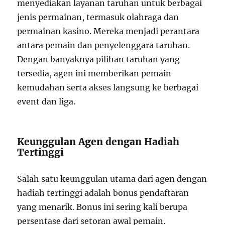
menyediakan layanan taruhan untuk berbagai
jenis permainan, termasuk olahraga dan
permainan kasino. Mereka menjadi perantara
antara pemain dan penyelenggara taruhan.
Dengan banyaknya pilihan taruhan yang
tersedia, agen ini memberikan pemain
kemudahan serta akses langsung ke berbagai
event dan liga.
Keunggulan Agen dengan Hadiah
Tertinggi
Salah satu keunggulan utama dari agen dengan
hadiah tertinggi adalah bonus pendaftaran
yang menarik. Bonus ini sering kali berupa
persentase dari setoran awal pemain.