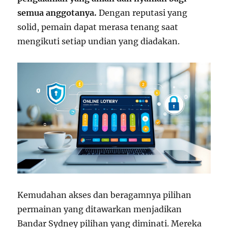
semua anggotanya.
Dengan reputasi yang
solid, pemain dapat merasa tenang saat
mengikuti setiap undian yang diadakan.
Kemudahan akses dan beragamnya pilihan
permainan yang ditawarkan menjadikan
Bandar Sydney pilihan yang diminati. Mereka