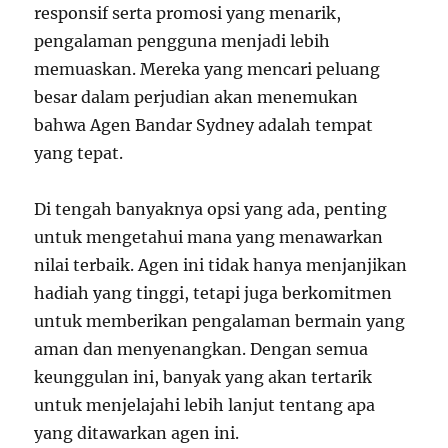
responsif serta promosi yang menarik,
pengalaman pengguna menjadi lebih
memuaskan. Mereka yang mencari peluang
besar dalam perjudian akan menemukan
bahwa Agen Bandar Sydney adalah tempat
yang tepat.
Di tengah banyaknya opsi yang ada, penting
untuk mengetahui mana yang menawarkan
nilai terbaik. Agen ini tidak hanya menjanjikan
hadiah yang tinggi, tetapi juga berkomitmen
untuk memberikan pengalaman bermain yang
aman dan menyenangkan. Dengan semua
keunggulan ini, banyak yang akan tertarik
untuk menjelajahi lebih lanjut tentang apa
yang ditawarkan agen ini.