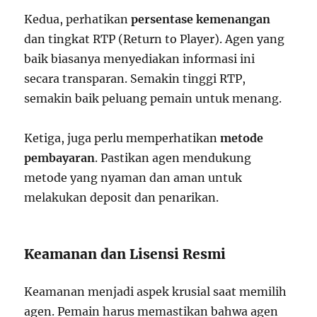
Kedua, perhatikan
persentase kemenangan
dan tingkat RTP (Return to Player). Agen yang
baik biasanya menyediakan informasi ini
secara transparan. Semakin tinggi RTP,
semakin baik peluang pemain untuk menang.
Ketiga, juga perlu memperhatikan
metode
pembayaran
. Pastikan agen mendukung
metode yang nyaman dan aman untuk
melakukan deposit dan penarikan.
Keamanan dan Lisensi Resmi
Keamanan menjadi aspek krusial saat memilih
agen. Pemain harus memastikan bahwa agen