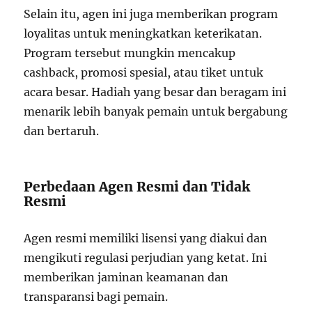
Selain itu, agen ini juga memberikan program
loyalitas untuk meningkatkan keterikatan.
Program tersebut mungkin mencakup
cashback, promosi spesial, atau tiket untuk
acara besar. Hadiah yang besar dan beragam ini
menarik lebih banyak pemain untuk bergabung
dan bertaruh.
Perbedaan Agen Resmi dan Tidak
Resmi
Agen resmi memiliki lisensi yang diakui dan
mengikuti regulasi perjudian yang ketat. Ini
memberikan jaminan keamanan dan
transparansi bagi pemain.