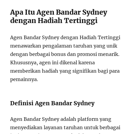
Apa Itu Agen Bandar Sydney
dengan Hadiah Tertinggi
Agen Bandar Sydney dengan Hadiah Tertinggi
menawarkan pengalaman taruhan yang unik
dengan berbagai bonus dan promosi menarik.
Khususnya, agen ini dikenal karena
memberikan hadiah yang signifikan bagi para
pemainnya.
Definisi Agen Bandar Sydney
Agen Bandar Sydney adalah platform yang
menyediakan layanan taruhan untuk berbagai