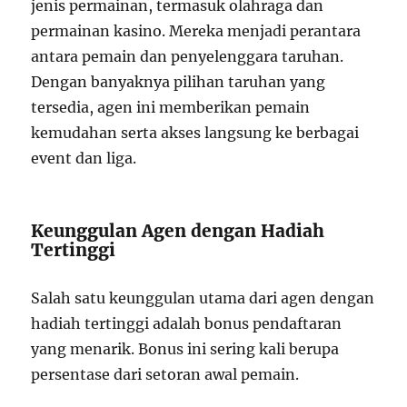
jenis permainan, termasuk olahraga dan
permainan kasino. Mereka menjadi perantara
antara pemain dan penyelenggara taruhan.
Dengan banyaknya pilihan taruhan yang
tersedia, agen ini memberikan pemain
kemudahan serta akses langsung ke berbagai
event dan liga.
Keunggulan Agen dengan Hadiah
Tertinggi
Salah satu keunggulan utama dari agen dengan
hadiah tertinggi adalah bonus pendaftaran
yang menarik. Bonus ini sering kali berupa
persentase dari setoran awal pemain.