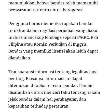
menunjukkan bahwa bandar telah memenuhi
persyaratan tertentu untuk beroperasi.
Pengguna harus memeriksa apakah bandar
terdaftar dalam regulasi perjudian yang diakui.
Ini bisa mencakup lembaga seperti PAGCOR di
Filipina atau Komisi Perjudian di Inggris.
Bandar yang memiliki lisensi akan lebih dapat
diandalkan.
Transparansi informasi tentang legalitas juga
penting. Biasanya, informasi ini dapat
ditemukan di website resmi bandar. Pemain
disarankan untuk mencari tahu tentang rekam
jejak bandar dalam hal pembayaran dan
kepatuhan terhadap peraturan.