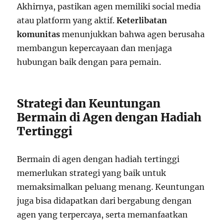
Akhirnya, pastikan agen memiliki social media
atau platform yang aktif.
Keterlibatan
komunitas
menunjukkan bahwa agen berusaha
membangun kepercayaan dan menjaga
hubungan baik dengan para pemain.
Strategi dan Keuntungan
Bermain di Agen dengan Hadiah
Tertinggi
Bermain di agen dengan hadiah tertinggi
memerlukan strategi yang baik untuk
memaksimalkan peluang menang. Keuntungan
juga bisa didapatkan dari bergabung dengan
agen yang terpercaya, serta memanfaatkan