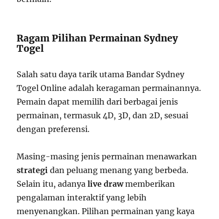
Ragam Pilihan Permainan Sydney
Togel
Salah satu daya tarik utama Bandar Sydney
Togel Online adalah keragaman permainannya.
Pemain dapat memilih dari berbagai jenis
permainan, termasuk 4D, 3D, dan 2D, sesuai
dengan preferensi.
Masing-masing jenis permainan menawarkan
strategi
dan peluang menang yang berbeda.
Selain itu, adanya
live draw
memberikan
pengalaman interaktif yang lebih
menyenangkan. Pilihan permainan yang kaya