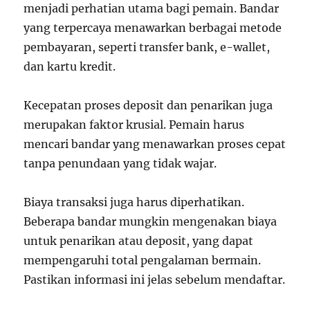
menjadi perhatian utama bagi pemain. Bandar
yang terpercaya menawarkan berbagai metode
pembayaran, seperti transfer bank, e-wallet,
dan kartu kredit.
Kecepatan proses deposit dan penarikan juga
merupakan faktor krusial. Pemain harus
mencari bandar yang menawarkan proses cepat
tanpa penundaan yang tidak wajar.
Biaya transaksi juga harus diperhatikan.
Beberapa bandar mungkin mengenakan biaya
untuk penarikan atau deposit, yang dapat
mempengaruhi total pengalaman bermain.
Pastikan informasi ini jelas sebelum mendaftar.