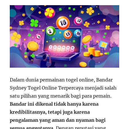
Dalam dunia permainan togel online, Bandar
Sydney Togel Online Terpercaya menjadi salah
satu pilihan yang menarik bagi para pemain.
Bandar ini dikenal tidak hanya karena
kredibilitasnya, tetapi juga karena
pengalaman yang aman dan nyaman bagi
semua anggotanya.
Dengan reputasi yang