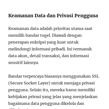
Keamanan Data dan Privasi Pengguna
Keamanan data adalah prioritas utama saat
memilih bandar togel. Diawali dengan
penerapan enkripsi yang kuat untuk
melindungi informasi pribadi. Ini termasuk
data akun, detail transaksi, dan informasi
sensitif lainnya.
Bandar terpercaya biasanya menggunakan SSL
(Secure Socket Layer) untuk menjaga privasi
pengguna. Selain itu, mereka harus memiliki
kebijakan privasi yang jelas yang menjelaskan
bagaimana data pengguna dikelola dan