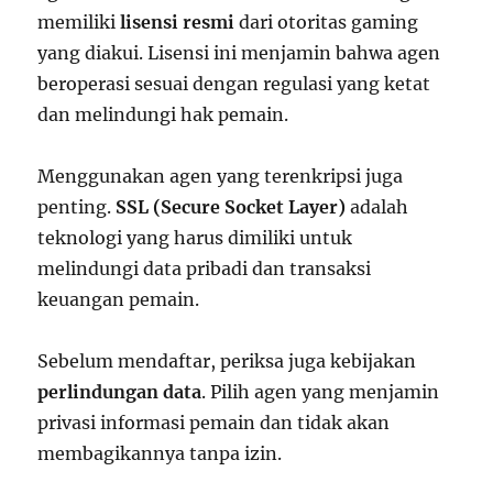
memiliki
lisensi resmi
dari otoritas gaming
yang diakui. Lisensi ini menjamin bahwa agen
beroperasi sesuai dengan regulasi yang ketat
dan melindungi hak pemain.
Menggunakan agen yang terenkripsi juga
penting.
SSL (Secure Socket Layer)
adalah
teknologi yang harus dimiliki untuk
melindungi data pribadi dan transaksi
keuangan pemain.
Sebelum mendaftar, periksa juga kebijakan
perlindungan data
. Pilih agen yang menjamin
privasi informasi pemain dan tidak akan
membagikannya tanpa izin.