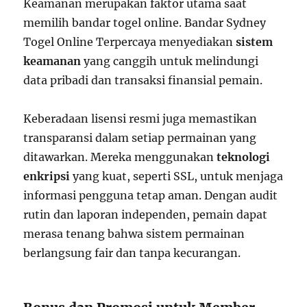
Keamanan merupakan faktor utama saat
memilih bandar togel online. Bandar Sydney
Togel Online Terpercaya menyediakan
sistem
keamanan
yang canggih untuk melindungi
data pribadi dan transaksi finansial pemain.
Keberadaan lisensi resmi juga memastikan
transparansi dalam setiap permainan yang
ditawarkan. Mereka menggunakan
teknologi
enkripsi
yang kuat, seperti SSL, untuk menjaga
informasi pengguna tetap aman. Dengan audit
rutin dan laporan independen, pemain dapat
merasa tenang bahwa sistem permainan
berlangsung fair dan tanpa kecurangan.