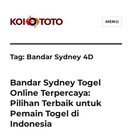
MENU
Freerestaurantcouponsnow
Tag:
Bandar Sydney 4D
Bandar Sydney Togel
Online Terpercaya:
Pilihan Terbaik untuk
Pemain Togel di
Indonesia