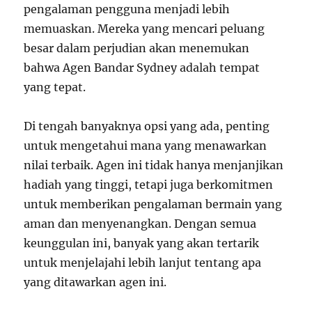
pengalaman pengguna menjadi lebih
memuaskan. Mereka yang mencari peluang
besar dalam perjudian akan menemukan
bahwa Agen Bandar Sydney adalah tempat
yang tepat.
Di tengah banyaknya opsi yang ada, penting
untuk mengetahui mana yang menawarkan
nilai terbaik. Agen ini tidak hanya menjanjikan
hadiah yang tinggi, tetapi juga berkomitmen
untuk memberikan pengalaman bermain yang
aman dan menyenangkan. Dengan semua
keunggulan ini, banyak yang akan tertarik
untuk menjelajahi lebih lanjut tentang apa
yang ditawarkan agen ini.