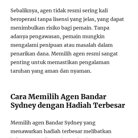
Sebaliknya, agen tidak resmi sering kali
beroperasi tanpa lisensi yang jelas, yang dapat
menimbulkan risiko bagi pemain. Tanpa
adanya pengawasan, pemain mungkin
mengalami penipuan atau masalah dalam
penarikan dana. Memilih agen resmi sangat
penting untuk memastikan pengalaman
taruhan yang aman dan nyaman.
Cara Memilih Agen Bandar
Sydney dengan Hadiah Terbesar
Memilih agen Bandar Sydney yang
menawarkan hadiah terbesar melibatkan