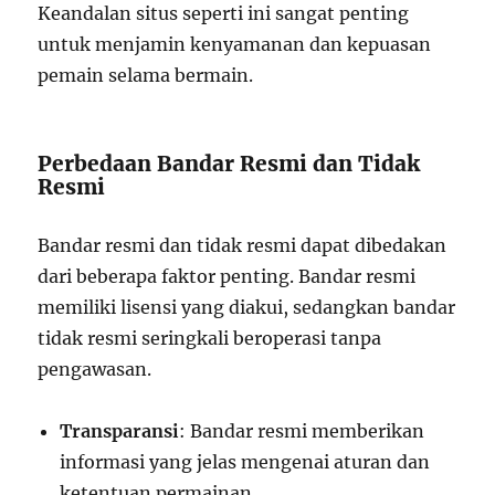
Keandalan situs seperti ini sangat penting
untuk menjamin kenyamanan dan kepuasan
pemain selama bermain.
Perbedaan Bandar Resmi dan Tidak
Resmi
Bandar resmi dan tidak resmi dapat dibedakan
dari beberapa faktor penting. Bandar resmi
memiliki lisensi yang diakui, sedangkan bandar
tidak resmi seringkali beroperasi tanpa
pengawasan.
Transparansi
: Bandar resmi memberikan
informasi yang jelas mengenai aturan dan
ketentuan permainan.