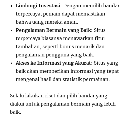
Lindungi Investasi
: Dengan memilih bandar
terpercaya, pemain dapat memastikan
bahwa uang mereka aman.
Pengalaman Bermain yang Baik
: Situs
terpercaya biasanya menawarkan fitur
tambahan, seperti bonus menarik dan
pengalaman pengguna yang baik.
Akses ke Informasi yang Akurat
: Situs yang
baik akan memberikan informasi yang tepat
mengenai hasil dan statistik permainan.
Selalu lakukan riset dan pilih bandar yang
diakui untuk pengalaman bermain yang lebih
baik.