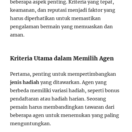
beberapa aspek penting. Kriteria yang tepat,
keamanan, dan reputasi menjadi faktor yang
harus diperhatikan untuk memastikan
pengalaman bermain yang memuaskan dan
aman.
Kriteria Utama dalam Memilih Agen
Pertama, penting untuk mempertimbangkan
jenis hadiah
yang ditawarkan. Agen yang
berbeda memiliki variasi hadiah, seperti bonus
pendaftaran atau hadiah harian. Seorang
pemain harus membandingkan tawaran dari
beberapa agen untuk menemukan yang paling
menguntungkan.