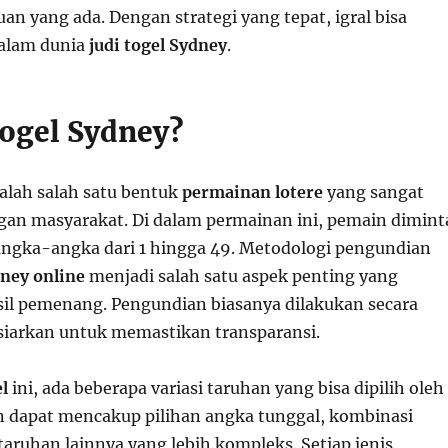
n yang ada. Dengan strategi yang tepat, igral bisa
dalam dunia
judi togel Sydney
.
Togel Sydney?
alah salah satu bentuk
permainan lotere
yang sangat
ngan masyarakat. Di dalam permainan ini, pemain dimint
ngka-angka dari 1 hingga 49. Metodologi pengundian
ney online
menjadi salah satu aspek penting yang
l pemenang. Pengundian biasanya dilakukan secara
isiarkan untuk memastikan transparansi.
el
ini, ada beberapa variasi taruhan yang bisa dipilih oleh
 dapat mencakup pilihan angka tunggal, kombinasi
aruhan lainnya yang lebih kompleks. Setiap jenis