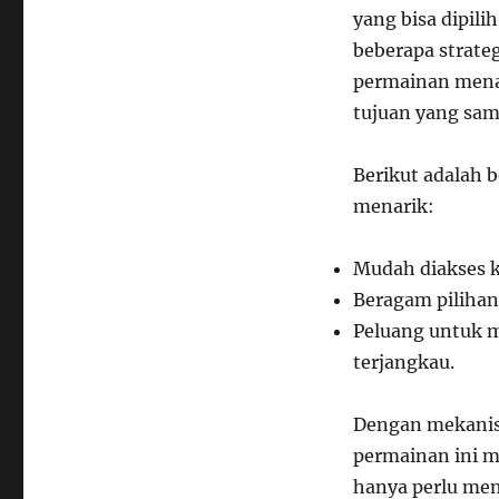
yang bisa dipil
beberapa strate
permainan mena
tujuan yang sam
Berikut adalah 
menarik:
Mudah diakses ka
Beragam pilihan
Peluang untuk 
terjangkau.
Dengan mekanis
permainan ini m
hanya perlu mem