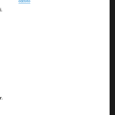
olxtoto
i.
r
.