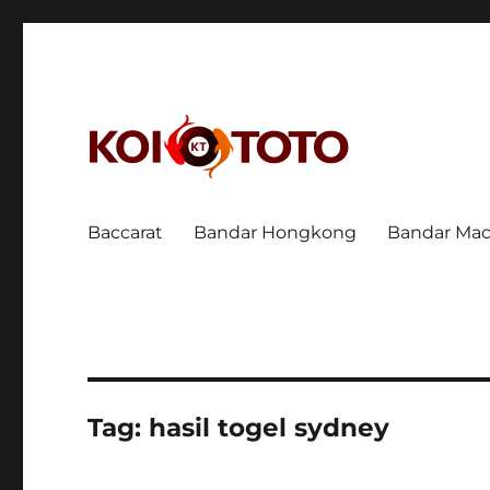
Daftar Bandar Toto Macau Terpercaya
Freerestaurantcoupons
Baccarat
Bandar Hongkong
Bandar Ma
Tag:
hasil togel sydney