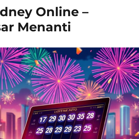
dney Online –
ar Menanti