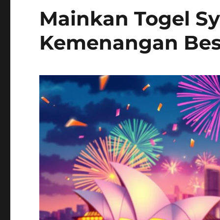
Mainkan Togel Sy
Kemenangan Bes