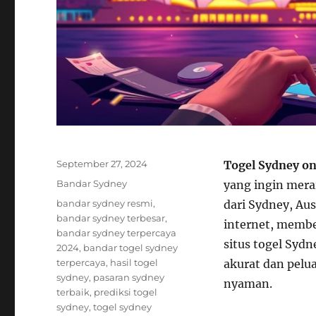
Posted
September 27, 2024
Togel Sydney on
on
Categories
Bandar Sydney
yang ingin mer
Tags
bandar sydney resmi
,
dari Sydney, Aus
bandar sydney terbesar
,
internet, memb
bandar sydney terpercaya
situs togel Sydn
2024
,
bandar togel sydney
terpercaya
,
hasil togel
akurat dan pelu
sydney
,
pasaran sydney
nyaman.
terbaik
,
prediksi togel
sydney
,
togel sydney