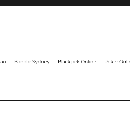
now
cau
Bandar Sydney
Blackjack Online
Poker Onli