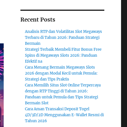
Recent Posts
Analisis RTP dan Volatilitas Slot Megaways
Terbaru di Tahun 2026: Panduan Strategi
Bermain
Strategi Terbaik Membeli Fitur Bonus Free
Spins di Megaways Slots 2026: Panduan
Efektif na
Cara Menang Bermain Megaways Slots
2026 dengan Modal Kecil untuk Pemula:
Strategi dan Tips Praktis
Cara Memilih Situs Slot Online Terpercaya
dengan RTP Tinggi di Tahun 2026:
Panduan untuk Pemula dan Tips Strategi
Bermain Slot
Cara Aman Transaksi Deposit Togel
4D/3D/2D Menggunakan E-Wallet Resmi di
Tahun 2026