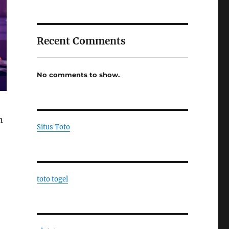
Recent Comments
No comments to show.
n
Situs Toto
toto togel