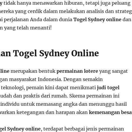
y
tidak hanya menawarkan hiburan, tetapi juga peluang
mereka yang cerdik dalam melakukan analisis dan strateg
lai perjalanan Anda dalam dunia
Togel Sydney online
dan
n yang telah menanti!
an Togel Sydney Online
line
merupakan bentuk
permainan lotere
yang sangat
ngan masyarakat Indonesia. Dengan semakin
teknologi, pemain kini dapat menikmati
judi togel
udah dan praktis dari rumah. Skema permainan ini
ndividu untuk memasang angka dan menunggu hasil
warkan ketegangan dan harapan akan
kemenangan besa
gel Sydney online
, terdapat berbagai jenis permainan