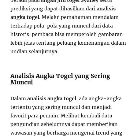
prediksi yang dapat dihasilkan dari
analisis
angka togel
. Melalui pemahaman mendalam
terhadap pola-pola yang muncul dari data
historis, pembaca bisa memperoleh gambaran
lebih jelas tentang peluang kemenangan dalam
undian selanjutnya.
Analisis Angka Togel yang Sering
Muncul
Dalam
analisis angka togel
, ada angka-angka
tertentu yang sering muncul dan menjadi
favorit para pemain. Melihat kembali data
pengundian sebelumnya dapat memberikan
wawasan yang berharga mengenai trend yang