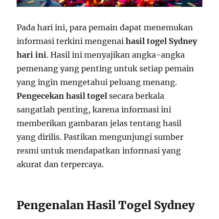
Pada hari ini, para pemain dapat menemukan
informasi terkini mengenai
hasil togel Sydney
hari ini
. Hasil ini menyajikan angka-angka
pemenang yang penting untuk setiap pemain
yang ingin mengetahui peluang menang.
Pengecekan hasil togel
secara berkala
sangatlah penting, karena informasi ini
memberikan gambaran jelas tentang hasil
yang dirilis. Pastikan mengunjungi sumber
resmi untuk mendapatkan informasi yang
akurat dan terpercaya.
Pengenalan Hasil Togel Sydney