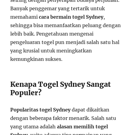
Banyak penggemar yang tertarik untuk
memahami
cara bermain togel Sydney
,
sehingga bisa memanfaatkan peluang dengan
lebih baik. Pengetahuan mengenai
pengeluaran togel pun menjadi salah satu hal
yang krusial untuk meningkatkan
kemungkinan sukses.
Kenapa Togel Sydney Sangat
Populer?
Popularitas togel Sydney
dapat dikaitkan
dengan beberapa faktor menarik. Salah satu
yang utama adalah
alasan memilih togel
Sydney
, yaitu adanya tipe permainan yang