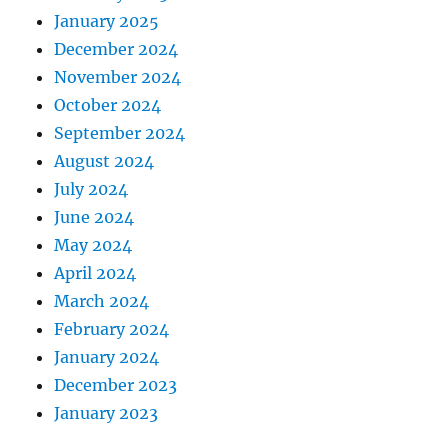
January 2025
December 2024
November 2024
October 2024
September 2024
August 2024
July 2024
June 2024
May 2024
April 2024
March 2024
February 2024
January 2024
December 2023
January 2023