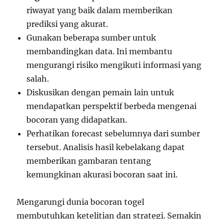
riwayat yang baik dalam memberikan
prediksi yang akurat.
Gunakan beberapa sumber untuk
membandingkan data. Ini membantu
mengurangi risiko mengikuti informasi yang
salah.
Diskusikan dengan pemain lain untuk
mendapatkan perspektif berbeda mengenai
bocoran yang didapatkan.
Perhatikan forecast sebelumnya dari sumber
tersebut. Analisis hasil kebelakang dapat
memberikan gambaran tentang
kemungkinan akurasi bocoran saat ini.
Mengarungi dunia bocoran togel
membutuhkan ketelitian dan strategi. Semakin