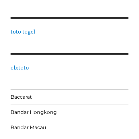
toto togel
olxtoto
Baccarat
Bandar Hongkong
Bandar Macau