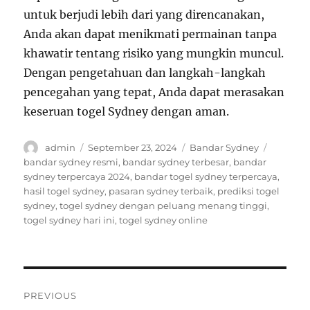
untuk berjudi lebih dari yang direncanakan,
Anda akan dapat menikmati permainan tanpa
khawatir tentang risiko yang mungkin muncul.
Dengan pengetahuan dan langkah-langkah
pencegahan yang tepat, Anda dapat merasakan
keseruan togel Sydney dengan aman.
Author
Posted
Categories
Tags
admin
September 23, 2024
Bandar Sydney
on
bandar sydney resmi
,
bandar sydney terbesar
,
bandar
sydney terpercaya 2024
,
bandar togel sydney terpercaya
,
hasil togel sydney
,
pasaran sydney terbaik
,
prediksi togel
sydney
,
togel sydney dengan peluang menang tinggi
,
togel sydney hari ini
,
togel sydney online
Post
PREVIOUS