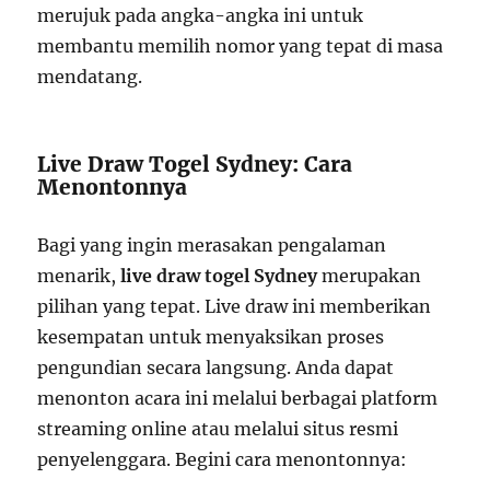
merujuk pada angka-angka ini untuk
membantu memilih nomor yang tepat di masa
mendatang.
Live Draw Togel Sydney: Cara
Menontonnya
Bagi yang ingin merasakan pengalaman
menarik,
live draw togel Sydney
merupakan
pilihan yang tepat. Live draw ini memberikan
kesempatan untuk menyaksikan proses
pengundian secara langsung. Anda dapat
menonton acara ini melalui berbagai platform
streaming online atau melalui situs resmi
penyelenggara. Begini cara menontonnya: