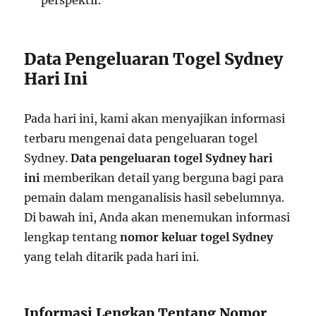
Data Pengeluaran Togel Sydney
Hari Ini
Pada hari ini, kami akan menyajikan informasi
terbaru mengenai data pengeluaran togel
Sydney.
Data pengeluaran togel Sydney hari
ini
memberikan detail yang berguna bagi para
pemain dalam menganalisis hasil sebelumnya.
Di bawah ini, Anda akan menemukan informasi
lengkap tentang
nomor keluar togel Sydney
yang telah ditarik pada hari ini.
Informasi Lengkap Tentang Nomor