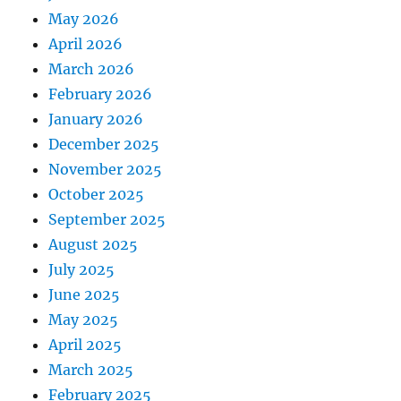
May 2026
April 2026
March 2026
February 2026
January 2026
December 2025
November 2025
October 2025
September 2025
August 2025
July 2025
June 2025
May 2025
April 2025
March 2025
February 2025