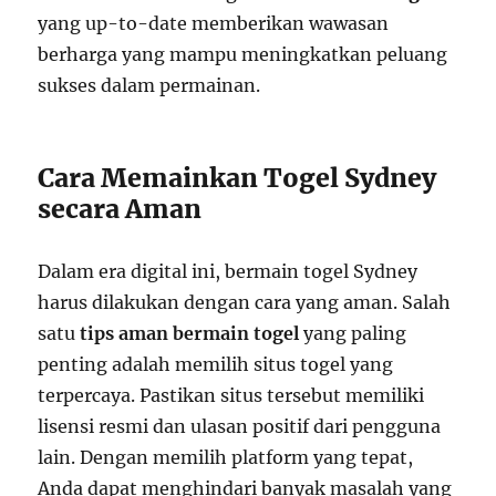
yang up-to-date memberikan wawasan
berharga yang mampu meningkatkan peluang
sukses dalam permainan.
Cara Memainkan Togel Sydney
secara Aman
Dalam era digital ini, bermain togel Sydney
harus dilakukan dengan cara yang aman. Salah
satu
tips aman bermain togel
yang paling
penting adalah memilih situs togel yang
terpercaya. Pastikan situs tersebut memiliki
lisensi resmi dan ulasan positif dari pengguna
lain. Dengan memilih platform yang tepat,
Anda dapat menghindari banyak masalah yang