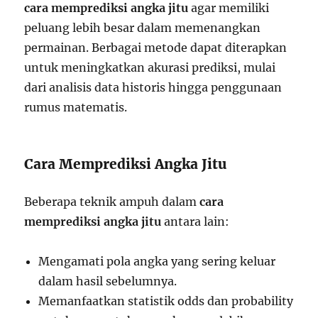
cara memprediksi angka jitu
agar memiliki
peluang lebih besar dalam memenangkan
permainan. Berbagai metode dapat diterapkan
untuk meningkatkan akurasi prediksi, mulai
dari analisis data historis hingga penggunaan
rumus matematis.
Cara Memprediksi Angka Jitu
Beberapa teknik ampuh dalam
cara
memprediksi angka jitu
antara lain:
Mengamati pola angka yang sering keluar
dalam hasil sebelumnya.
Memanfaatkan statistik odds dan probability