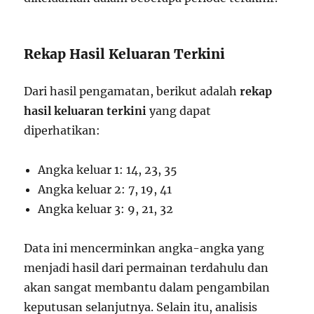
Rekap Hasil Keluaran Terkini
Dari hasil pengamatan, berikut adalah
rekap
hasil keluaran terkini
yang dapat
diperhatikan:
Angka keluar 1: 14, 23, 35
Angka keluar 2: 7, 19, 41
Angka keluar 3: 9, 21, 32
Data ini mencerminkan angka-angka yang
menjadi hasil dari permainan terdahulu dan
akan sangat membantu dalam pengambilan
keputusan selanjutnya. Selain itu, analisis