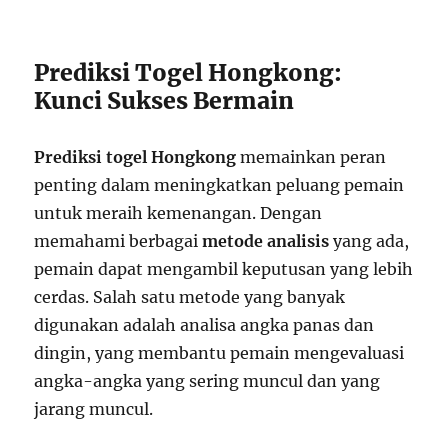
Prediksi Togel Hongkong:
Kunci Sukses Bermain
Prediksi togel Hongkong
memainkan peran
penting dalam meningkatkan peluang pemain
untuk meraih kemenangan. Dengan
memahami berbagai
metode analisis
yang ada,
pemain dapat mengambil keputusan yang lebih
cerdas. Salah satu metode yang banyak
digunakan adalah analisa angka panas dan
dingin, yang membantu pemain mengevaluasi
angka-angka yang sering muncul dan yang
jarang muncul.