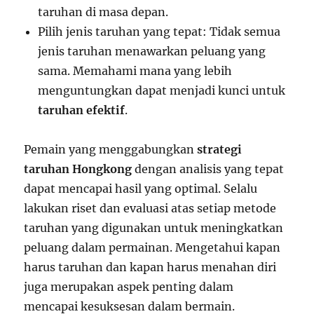
taruhan di masa depan.
Pilih jenis taruhan yang tepat: Tidak semua
jenis taruhan menawarkan peluang yang
sama. Memahami mana yang lebih
menguntungkan dapat menjadi kunci untuk
taruhan efektif
.
Pemain yang menggabungkan
strategi
taruhan Hongkong
dengan analisis yang tepat
dapat mencapai hasil yang optimal. Selalu
lakukan riset dan evaluasi atas setiap metode
taruhan yang digunakan untuk meningkatkan
peluang dalam permainan. Mengetahui kapan
harus taruhan dan kapan harus menahan diri
juga merupakan aspek penting dalam
mencapai kesuksesan dalam bermain.