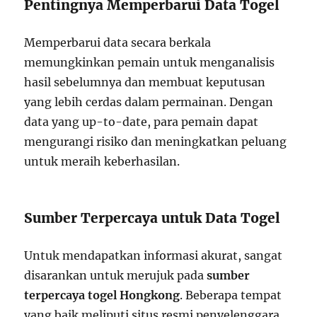
Pentingnya Memperbarui Data Togel
Memperbarui data secara berkala
memungkinkan pemain untuk menganalisis
hasil sebelumnya dan membuat keputusan
yang lebih cerdas dalam permainan. Dengan
data yang up-to-date, para pemain dapat
mengurangi risiko dan meningkatkan peluang
untuk meraih keberhasilan.
Sumber Terpercaya untuk Data Togel
Untuk mendapatkan informasi akurat, sangat
disarankan untuk merujuk pada
sumber
terpercaya togel Hongkong
. Beberapa tempat
yang baik meliputi situs resmi penyelenggara