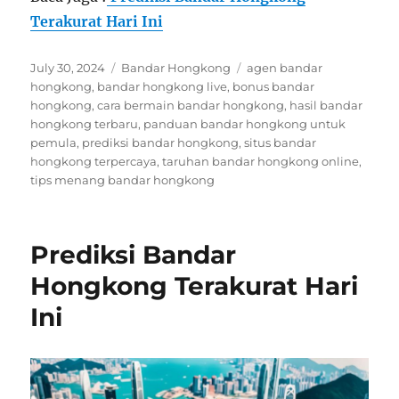
Terakurat Hari Ini
Posted
Categories
Tags
July 30, 2024
Bandar Hongkong
agen bandar
on
hongkong
,
bandar hongkong live
,
bonus bandar
hongkong
,
cara bermain bandar hongkong
,
hasil bandar
hongkong terbaru
,
panduan bandar hongkong untuk
pemula
,
prediksi bandar hongkong
,
situs bandar
hongkong terpercaya
,
taruhan bandar hongkong online
,
tips menang bandar hongkong
Prediksi Bandar
Hongkong Terakurat Hari
Ini