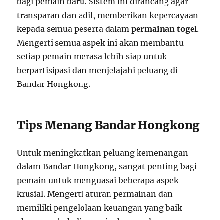
bagi pemain baru. Sistem ini dirancang agar
transparan dan adil, memberikan kepercayaan
kepada semua peserta dalam
permainan togel
.
Mengerti semua aspek ini akan membantu
setiap pemain merasa lebih siap untuk
berpartisipasi dan menjelajahi peluang di
Bandar Hongkong.
Tips Menang Bandar Hongkong
Untuk meningkatkan peluang kemenangan
dalam Bandar Hongkong, sangat penting bagi
pemain untuk menguasai beberapa aspek
krusial. Mengerti aturan permainan dan
memiliki pengelolaan keuangan yang baik