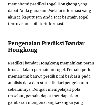
memahami
prediksi togel Hongkong
yang
dapat Anda gunakan. Melalui informasi yang
akurat, keputusan Anda saat bermain togel
tentu akan lebih terinformasi.
Pengenalan Prediksi Bandar
Hongkong
Prediksi bandar Hongkong
memainkan peran
krusial dalam permainan togel. Pemain perlu
memahami bahwa prediksi ini berbasis pada
analisis data dan statistik dari pengeluaran
sebelumnya. Dengan mempelajari pola
tersebut, pemain dapat mendapatkan
gambaran mengenai angka-angka yang