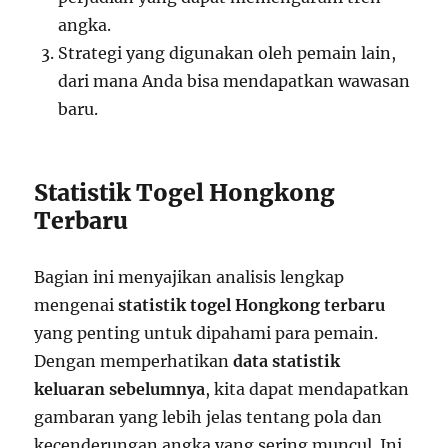
angka.
Strategi yang digunakan oleh pemain lain,
dari mana Anda bisa mendapatkan wawasan
baru.
Statistik Togel Hongkong
Terbaru
Bagian ini menyajikan analisis lengkap
mengenai
statistik togel Hongkong terbaru
yang penting untuk dipahami para pemain.
Dengan memperhatikan
data statistik
keluaran sebelumnya
, kita dapat mendapatkan
gambaran yang lebih jelas tentang pola dan
kecenderungan angka yang sering muncul. Ini