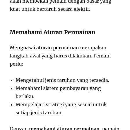
akan membekali pemain dengan dasar yang
kuat untuk bertaruh secara efektif.
Memahami Aturan Permainan
Menguasai
aturan permainan
merupakan
langkah awal yang harus dilakukan. Pemain
perlu:
Mengetahui jenis taruhan yang tersedia.
Memahami sistem pembayaran yang
berlaku.
Mempelajari strategi yang sesuai untuk
setiap jenis taruhan.
Dengan
memahami aturan permainan
, pemain