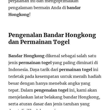
perjalanan ini dan mengoptimalkan
pengalaman bermain Anda di
bandar
Hongkong
!
Pengenalan Bandar Hongkong
dan Permainan Togel
Bandar Hongkong
dikenal sebagai salah satu
jenis
permainan togel
yang paling diminati di
Indonesia. Daya tarik dari
permainan togel
ini
terletak pada kesempatan untuk meraih hadiah
besar dengan hanya menebak angka yang
tepat. Dalam
pengenalan togel
ini, kami akan
menjelaskan latar belakang bandar Hongkong,
serta aturan dasar dan jenis taruhan yang