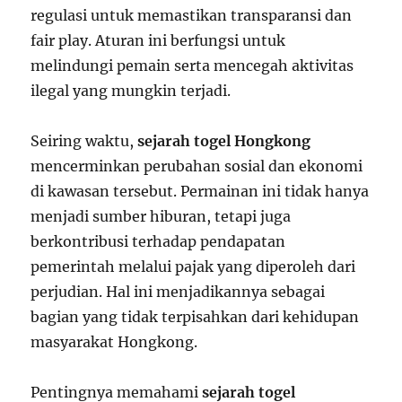
regulasi untuk memastikan transparansi dan
fair play. Aturan ini berfungsi untuk
melindungi pemain serta mencegah aktivitas
ilegal yang mungkin terjadi.
Seiring waktu,
sejarah togel Hongkong
mencerminkan perubahan sosial dan ekonomi
di kawasan tersebut. Permainan ini tidak hanya
menjadi sumber hiburan, tetapi juga
berkontribusi terhadap pendapatan
pemerintah melalui pajak yang diperoleh dari
perjudian. Hal ini menjadikannya sebagai
bagian yang tidak terpisahkan dari kehidupan
masyarakat Hongkong.
Pentingnya memahami
sejarah togel