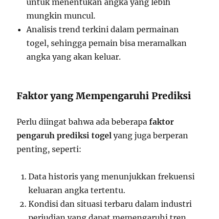
untuk menentukan angka yang lebih
mungkin muncul.
Analisis trend terkini dalam permainan
togel, sehingga pemain bisa meramalkan
angka yang akan keluar.
Faktor yang Mempengaruhi Prediksi
Perlu diingat bahwa ada beberapa
faktor
pengaruh prediksi togel
yang juga berperan
penting, seperti:
Data historis yang menunjukkan frekuensi
keluaran angka tertentu.
Kondisi dan situasi terbaru dalam industri
perjudian yang dapat memengaruhi tren