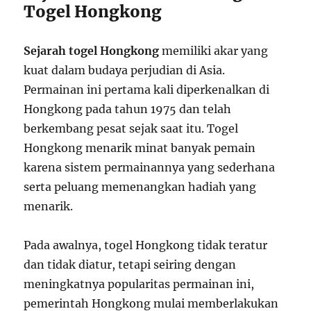
Togel Hongkong
Sejarah togel Hongkong
memiliki akar yang
kuat dalam budaya perjudian di Asia.
Permainan ini pertama kali diperkenalkan di
Hongkong pada tahun 1975 dan telah
berkembang pesat sejak saat itu. Togel
Hongkong menarik minat banyak pemain
karena sistem permainannya yang sederhana
serta peluang memenangkan hadiah yang
menarik.
Pada awalnya, togel Hongkong tidak teratur
dan tidak diatur, tetapi seiring dengan
meningkatnya popularitas permainan ini,
pemerintah Hongkong mulai memberlakukan