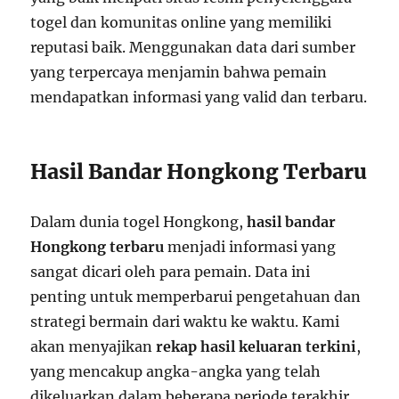
togel dan komunitas online yang memiliki
reputasi baik. Menggunakan data dari sumber
yang terpercaya menjamin bahwa pemain
mendapatkan informasi yang valid dan terbaru.
Hasil Bandar Hongkong Terbaru
Dalam dunia togel Hongkong,
hasil bandar
Hongkong terbaru
menjadi informasi yang
sangat dicari oleh para pemain. Data ini
penting untuk memperbarui pengetahuan dan
strategi bermain dari waktu ke waktu. Kami
akan menyajikan
rekap hasil keluaran terkini
,
yang mencakup angka-angka yang telah
dikeluarkan dalam beberapa periode terakhir.