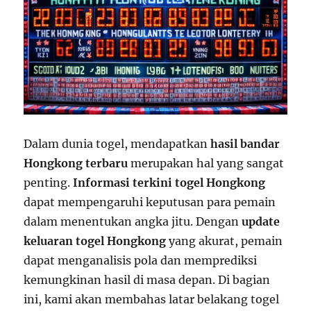
Dalam dunia togel, mendapatkan
hasil bandar
Hongkong terbaru
merupakan hal yang sangat
penting.
Informasi terkini togel Hongkong
dapat mempengaruhi keputusan para pemain
dalam menentukan angka jitu. Dengan
update
keluaran togel Hongkong
yang akurat, pemain
dapat menganalisis pola dan memprediksi
kemungkinan hasil di masa depan. Di bagian
ini, kami akan membahas latar belakang togel