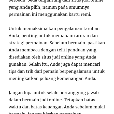
yang Anda pilih, namun pada umumnya
permainan ini menggunakan kartu remi.
Untuk memaksimalkan pengalaman taruhan
Anda, penting untuk memahami aturan dan
strategi permainan. Sebelum bermain, pastikan
Anda membaca dengan teliti panduan yang
disediakan oleh situs judi online yang Anda
gunakan. Selain itu, Anda juga dapat mencari
tips dan trik dari pemain berpengalaman untuk
meningkatkan peluang kemenangan Anda.
Jangan lupa untuk selalu bertanggung jawab
dalam bermain judi online. Tetapkan batas
waktu dan batas keuangan Anda sebelum mulai
bermain. Jangan biarkan permainan