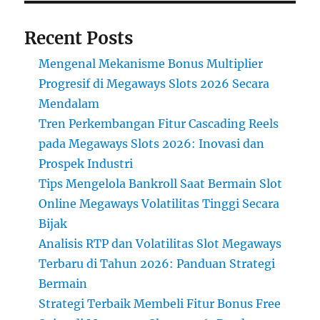
Recent Posts
Mengenal Mekanisme Bonus Multiplier
Progresif di Megaways Slots 2026 Secara
Mendalam
Tren Perkembangan Fitur Cascading Reels
pada Megaways Slots 2026: Inovasi dan
Prospek Industri
Tips Mengelola Bankroll Saat Bermain Slot
Online Megaways Volatilitas Tinggi Secara
Bijak
Analisis RTP dan Volatilitas Slot Megaways
Terbaru di Tahun 2026: Panduan Strategi
Bermain
Strategi Terbaik Membeli Fitur Bonus Free