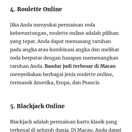
4. Roulette Online
Jika Anda menyukai permainan roda
keberuntungan, roulette online adalah pilihan
yang tepat. Anda dapat memasang taruhan
pada angka atau kombinasi angka dan melihat
roda berputar dengan harapan memenangkan
taruhan Anda.
Bandar judi terbesar di Macau
menyediakan berbagai jenis roulette online,
termasuk Amerika, Eropa, dan Prancis.
5. Blackjack Online
Blackjack adalah permainan kartu klasik yang
terkenal di seluruh dunia. Di Macau, Anda dapat