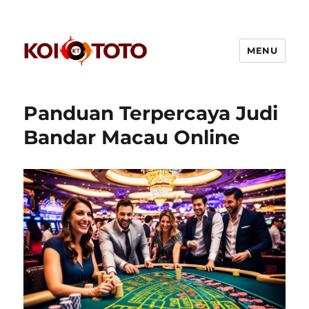
MENU
Freerestaurantcouponsnow
Panduan Terpercaya Judi
Bandar Macau Online