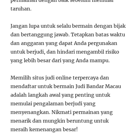
taruhan.
Jangan lupa untuk selalu bermain dengan bijak
dan bertanggung jawab. Tetapkan batas waktu
dan anggaran yang dapat Anda pergunakan
untuk berjudi, dan hindari mengambil risiko
yang lebih besar dari yang Anda mampu.
Memilih situs judi online terpercaya dan
mendaftar untuk bermain Judi Bandar Macau
adalah langkah awal yang penting untuk
memulai pengalaman berjudi yang
menyenangkan. Nikmati permainan yang
menarik dan mungkin beruntung untuk
meraih kemenangan besar!