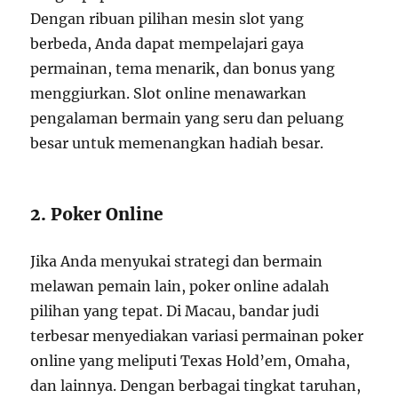
Dengan ribuan pilihan mesin slot yang
berbeda, Anda dapat mempelajari gaya
permainan, tema menarik, dan bonus yang
menggiurkan. Slot online menawarkan
pengalaman bermain yang seru dan peluang
besar untuk memenangkan hadiah besar.
2. Poker Online
Jika Anda menyukai strategi dan bermain
melawan pemain lain, poker online adalah
pilihan yang tepat. Di Macau, bandar judi
terbesar menyediakan variasi permainan poker
online yang meliputi Texas Hold’em, Omaha,
dan lainnya. Dengan berbagai tingkat taruhan,