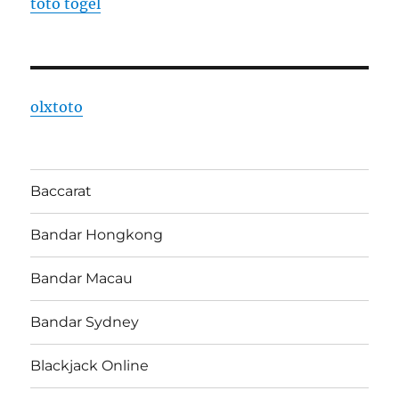
toto togel
olxtoto
Baccarat
Bandar Hongkong
Bandar Macau
Bandar Sydney
Blackjack Online