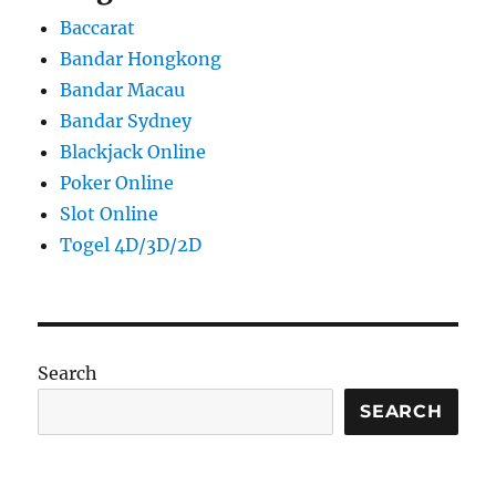
Baccarat
Bandar Hongkong
Bandar Macau
Bandar Sydney
Blackjack Online
Poker Online
Slot Online
Togel 4D/3D/2D
Search
SEARCH