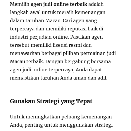
Memilih
agen judi online terbaik
adalah
langkah awal untuk meraih kemenangan
dalam taruhan Macau. Cari agen yang
terpercaya dan memiliki reputasi baik di
industri perjudian online. Pastikan agen
tersebut memiliki lisensi resmi dan
menawarkan berbagai pilihan permainan judi
Macau terbaik. Dengan bergabung bersama
agen judi online terpercaya, Anda dapat
memastikan taruhan Anda aman dan adil.
Gunakan Strategi yang Tepat
Untuk meningkatkan peluang kemenangan
Anda, penting untuk menggunakan strategi