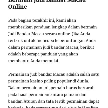
Online
Pada bagian terakhir ini, kami akan
memberikan panduan lengkap dalam bermain
Judi Bandar Macau secara online. Jika Anda
tertarik untuk mencoba keberuntungan Anda
dalam permainan judi bandar Macau, berikut
adalah beberapa panduan yang akan
membantu Anda memulai.
Permainan judi bandar Macau adalah salah satu
permainan kasino paling populer di dunia.
Dalam permainan ini, pemain harus bertaruh
pada hasil permainan antara pemain dan
bandar. Aturan dan tata tertib permainan dapat
berbeda-beda tergantung dari situs judi online