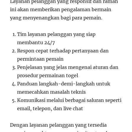
Layanan pelanggan yang responsif dan ramah
ini akan memberikan pengalaman bermain
yang menyenangkan bagi para pemain.
Tim layanan pelanggan yang siap
membantu 24/7
Respon cepat terhadap pertanyaan dan
permintaan pemain
Penjelasan yang jelas mengenai aturan dan
prosedur permainan togel
Panduan langkah-demi-langkah untuk
memecahkan masalah teknis
Komunikasi melalui berbagai saluran seperti
email, telepon, dan live chat
Dengan layanan pelanggan yang tersedia