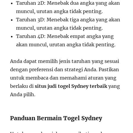
Taruhan 2D: Menebak dua angka yang akan
muncul, urutan angka tidak penting.
Taruhan 3D: Menebak tiga angka yang akan
muncul, urutan angka tidak penting.
Taruhan 4D: Menebak empat angka yang
akan muncul, urutan angka tidak penting.
Anda dapat memilih jenis taruhan yang sesuai
dengan preferensi dan strategi Anda. Pastikan
untuk membaca dan memahami aturan yang
berlaku di
situs judi togel Sydney terbaik
yang
Anda pilih.
Panduan Bermain Togel Sydney