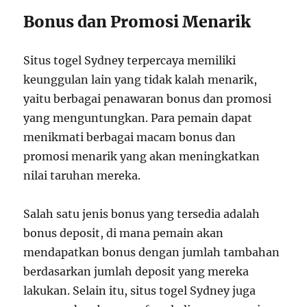
Bonus dan Promosi Menarik
Situs togel Sydney terpercaya memiliki
keunggulan lain yang tidak kalah menarik,
yaitu berbagai penawaran bonus dan promosi
yang menguntungkan. Para pemain dapat
menikmati berbagai macam bonus dan
promosi menarik yang akan meningkatkan
nilai taruhan mereka.
Salah satu jenis bonus yang tersedia adalah
bonus deposit, di mana pemain akan
mendapatkan bonus dengan jumlah tambahan
berdasarkan jumlah deposit yang mereka
lakukan. Selain itu, situs togel Sydney juga