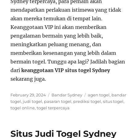
Sydney terpercaya, para pemain akan
mendapatkan perlakuan istimewa yang tidak
akan mereka temukan di tempat lain.
Keanggotaan VIP ini akan memberikan
pengalaman bermain yang lebih baik,
meningkatkan peluang menang, dan
memberikan kesenangan yang lebih dalam
bermain togel. Tunggu apa lagi? Jadilah bagian
dari
keanggotaan VIP situs togel Sydney
sekarang juga.
Posted
Categories
Tags
February 29, 2024
Bandar Sydney
agen togel
,
bandar
on
togel
,
judi togel
,
pasaran togel
,
prediksi togel
,
situs togel
,
togel online
,
togel terpercaya
Situs Judi Togel Sydney