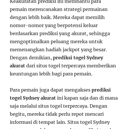
Keakuratan prediksi ini membantu para
pemain merencanakan strategi permainan
dengan lebih baik. Mereka dapat memilih
nomor-nomor yang berpotensi keluar
berdasarkan prediksi yang akurat, sehingga
mengoptimalkan peluang mereka untuk
memenangkan hadiah jackpot yang besar.
Dengan demikian,
prediksi togel Sydney
akurat
dari situs togel terpercaya memberikan
keuntungan lebih bagi para pemain.
Para pemain juga dapat mengakses
prediksi
togel Sydney akurat
ini kapan saja dan di mana
saja melalui situs togel terpercaya. Dengan
begitu, mereka tidak perlu repot mencari
informasi di tempat lain. Situs togel Sydney