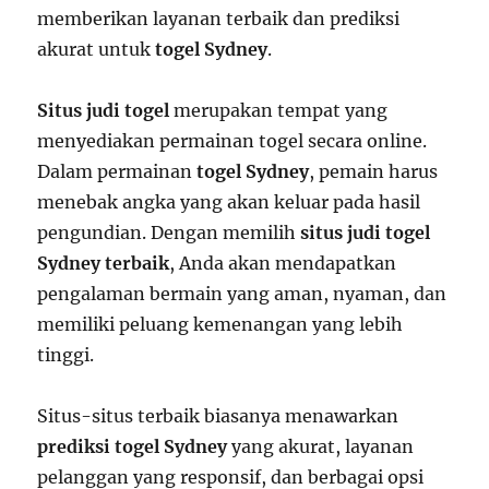
memberikan layanan terbaik dan prediksi
akurat untuk
togel Sydney
.
Situs judi togel
merupakan tempat yang
menyediakan permainan togel secara online.
Dalam permainan
togel Sydney
, pemain harus
menebak angka yang akan keluar pada hasil
pengundian. Dengan memilih
situs judi togel
Sydney terbaik
, Anda akan mendapatkan
pengalaman bermain yang aman, nyaman, dan
memiliki peluang kemenangan yang lebih
tinggi.
Situs-situs terbaik biasanya menawarkan
prediksi togel Sydney
yang akurat, layanan
pelanggan yang responsif, dan berbagai opsi