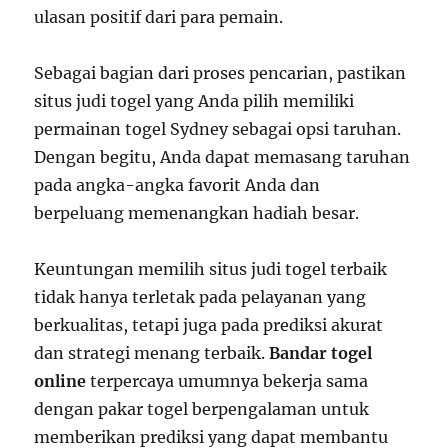
ulasan positif dari para pemain.
Sebagai bagian dari proses pencarian, pastikan
situs judi togel yang Anda pilih memiliki
permainan togel Sydney sebagai opsi taruhan.
Dengan begitu, Anda dapat memasang taruhan
pada angka-angka favorit Anda dan
berpeluang memenangkan hadiah besar.
Keuntungan memilih situs judi togel terbaik
tidak hanya terletak pada pelayanan yang
berkualitas, tetapi juga pada prediksi akurat
dan strategi menang terbaik.
Bandar togel
online
terpercaya umumnya bekerja sama
dengan pakar togel berpengalaman untuk
memberikan prediksi yang dapat membantu