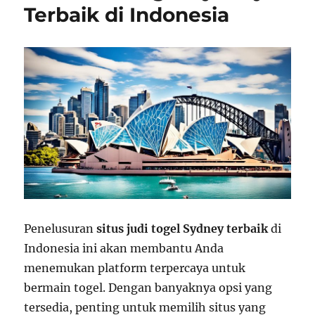
Terbaik di Indonesia
Penelusuran
situs judi togel Sydney terbaik
di
Indonesia ini akan membantu Anda
menemukan platform terpercaya untuk
bermain togel. Dengan banyaknya opsi yang
tersedia, penting untuk memilih situs yang