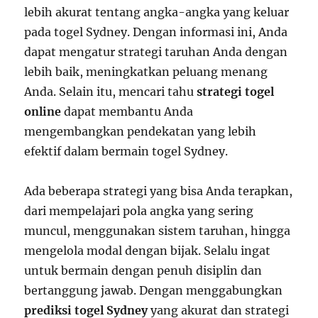
lebih akurat tentang angka-angka yang keluar
pada togel Sydney. Dengan informasi ini, Anda
dapat mengatur strategi taruhan Anda dengan
lebih baik, meningkatkan peluang menang
Anda. Selain itu, mencari tahu
strategi togel
online
dapat membantu Anda
mengembangkan pendekatan yang lebih
efektif dalam bermain togel Sydney.
Ada beberapa strategi yang bisa Anda terapkan,
dari mempelajari pola angka yang sering
muncul, menggunakan sistem taruhan, hingga
mengelola modal dengan bijak. Selalu ingat
untuk bermain dengan penuh disiplin dan
bertanggung jawab. Dengan menggabungkan
prediksi togel Sydney
yang akurat dan strategi