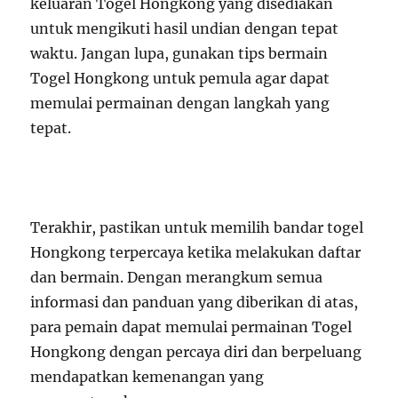
keluaran Togel Hongkong yang disediakan
untuk mengikuti hasil undian dengan tepat
waktu. Jangan lupa, gunakan tips bermain
Togel Hongkong untuk pemula agar dapat
memulai permainan dengan langkah yang
tepat.
Terakhir, pastikan untuk memilih bandar togel
Hongkong terpercaya ketika melakukan daftar
dan bermain. Dengan merangkum semua
informasi dan panduan yang diberikan di atas,
para pemain dapat memulai permainan Togel
Hongkong dengan percaya diri dan berpeluang
mendapatkan kemenangan yang