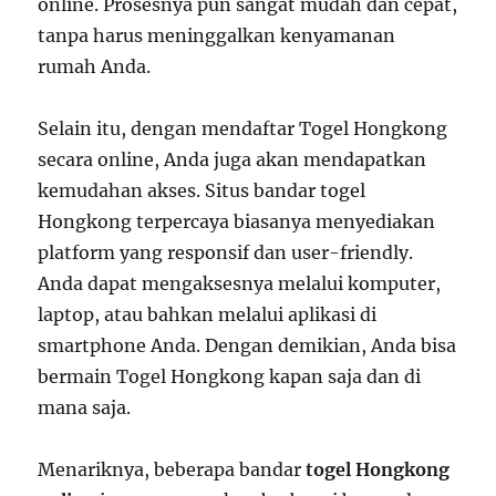
online. Prosesnya pun sangat mudah dan cepat,
tanpa harus meninggalkan kenyamanan
rumah Anda.
Selain itu, dengan mendaftar Togel Hongkong
secara online, Anda juga akan mendapatkan
kemudahan akses. Situs bandar togel
Hongkong terpercaya biasanya menyediakan
platform yang responsif dan user-friendly.
Anda dapat mengaksesnya melalui komputer,
laptop, atau bahkan melalui aplikasi di
smartphone Anda. Dengan demikian, Anda bisa
bermain Togel Hongkong kapan saja dan di
mana saja.
Menariknya, beberapa bandar
togel Hongkong