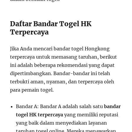
Daftar Bandar Togel HK
Terpercaya
Jika Anda mencari bandar togel Hongkong
terpercaya untuk memasang taruhan, berikut
ini adalah beberapa rekomendasi yang dapat
dipertimbangkan. Bandar-bandar ini telah
terbukti aman, nyaman, dan terpercaya oleh
para pemain togel.
Bandar A: Bandar A adalah salah satu
bandar
togel HK terpercaya
yang memiliki reputasi
yang baik dalam menyediakan layanan
taruhan togel online. Mereka menawarkan