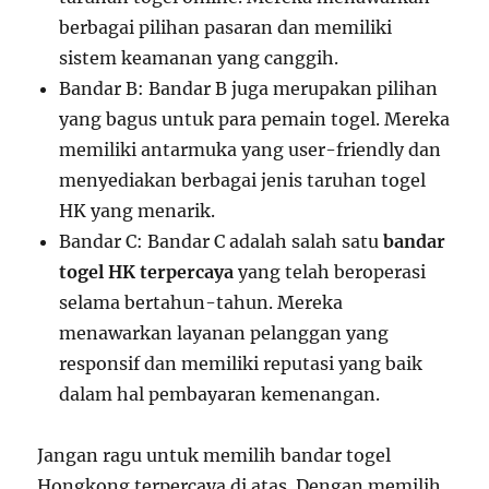
berbagai pilihan pasaran dan memiliki
sistem keamanan yang canggih.
Bandar B: Bandar B juga merupakan pilihan
yang bagus untuk para pemain togel. Mereka
memiliki antarmuka yang user-friendly dan
menyediakan berbagai jenis taruhan togel
HK yang menarik.
Bandar C: Bandar C adalah salah satu
bandar
togel HK terpercaya
yang telah beroperasi
selama bertahun-tahun. Mereka
menawarkan layanan pelanggan yang
responsif dan memiliki reputasi yang baik
dalam hal pembayaran kemenangan.
Jangan ragu untuk memilih bandar togel
Hongkong terpercaya di atas. Dengan memilih