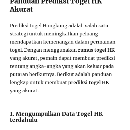
Panduan Prediksi Togel HK
Akurat
Prediksi togel Hongkong adalah salah satu
strategi untuk meningkatkan peluang
mendapatkan kemenangan dalam permainan
togel. Dengan menggunakan
rumus togel HK
yang akurat, pemain dapat membuat prediksi
tentang angka-angka yang akan keluar pada
putaran berikutnya. Berikut adalah panduan
lengkap untuk membuat
prediksi togel HK
yang akurat:
1. Mengumpulkan Data Togel HK
terdahulu