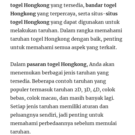
togel Hongkong
yang tersedia,
bandar togel
Hongkong
yang terpercaya, serta situs-
situs
togel Hongkong
yang dapat digunakan untuk
melakukan taruhan. Dalam rangka memahami
taruhan togel Hongkong dengan baik, penting
untuk memahami semua aspek yang terkait.
Dalam
pasaran togel Hongkong
, Anda akan
menemukan berbagai jenis taruhan yang
tersedia. Beberapa contoh taruhan yang
populer termasuk taruhan 2D, 3D, 4D, colok
bebas, colok macau, dan masih banyak lagi.
Setiap jenis taruhan memiliki aturan dan
peluangnya sendiri, jadi penting untuk
memahami perbedaannya sebelum memulai
taruhan.