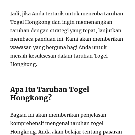
Jadi, jika Anda tertarik untuk mencoba taruhan
Togel Hongkong dan ingin memenangkan
taruhan dengan strategi yang tepat, lanjutkan
membaca panduan ini. Kami akan memberikan
wawasan yang berguna bagi Anda untuk
meraih kesuksesan dalam taruhan Togel
Hongkong.
Apa Itu Taruhan Togel
Hongkong?
Bagian ini akan memberikan penjelasan
komprehensif mengenai taruhan togel
Hongkong. Anda akan belajar tentang
pasaran