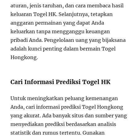
aturan, jenis taruhan, dan cara membaca hasil
keluaran Togel HK. Selanjutnya, tetapkan
anggaran permainan yang dapat Anda
keluarkan tanpa mengganggu keuangan
pribadi Anda. Pengelolaan uang yang bijaksana
adalah kunci penting dalam bermain Togel
Hongkong.
Cari Informasi Prediksi Togel HK
Untuk meningkatkan peluang kemenangan
Anda, cari informasi prediksi Togel Hongkong
yang akurat. Ada banyak situs dan sumber yang
menyediakan prediksi berdasarkan analisis
statistik dan rumus tertentu. Gunakan