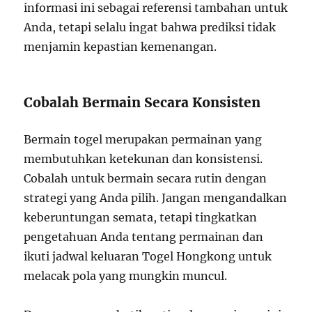
informasi ini sebagai referensi tambahan untuk
Anda, tetapi selalu ingat bahwa prediksi tidak
menjamin kepastian kemenangan.
Cobalah Bermain Secara Konsisten
Bermain togel merupakan permainan yang
membutuhkan ketekunan dan konsistensi.
Cobalah untuk bermain secara rutin dengan
strategi yang Anda pilih. Jangan mengandalkan
keberuntungan semata, tetapi tingkatkan
pengetahuan Anda tentang permainan dan
ikuti jadwal keluaran Togel Hongkong untuk
melacak pola yang mungkin muncul.