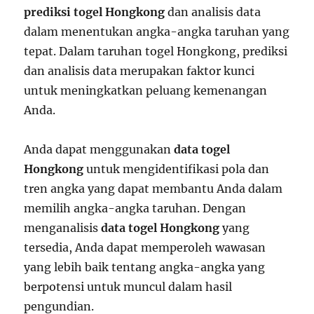
prediksi togel Hongkong
dan analisis data
dalam menentukan angka-angka taruhan yang
tepat. Dalam taruhan togel Hongkong, prediksi
dan analisis data merupakan faktor kunci
untuk meningkatkan peluang kemenangan
Anda.
Anda dapat menggunakan
data togel
Hongkong
untuk mengidentifikasi pola dan
tren angka yang dapat membantu Anda dalam
memilih angka-angka taruhan. Dengan
menganalisis
data togel Hongkong
yang
tersedia, Anda dapat memperoleh wawasan
yang lebih baik tentang angka-angka yang
berpotensi untuk muncul dalam hasil
pengundian.