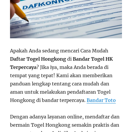
Apakah Anda sedang mencari Cara Mudah
Daftar Togel Hongkong
di
Bandar Togel HK
Terpercaya
? Jika iya, maka Anda berada di
tempat yang tepat! Kami akan memberikan
panduan lengkap tentang cara mudah dan
aman untuk melakukan pendaftaran Togel
Hongkong di bandar terpercaya.
Bandar Toto
Dengan adanya layanan online, mendaftar dan
bermain Togel Hongkong semakin praktis dan