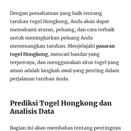
Dengan pemahaman yang baik tentang
taruhan togel Hongkong, Anda akan dapat
memahami aturan, peluang, dan cara terbaik
untuk meningkatkan peluang Anda
memenangkan taruhan. Menjelajahi
pasaran
togel Hongkong
, mencari bandar yang
terpercaya, dan menggunakan situs togel yang
aman adalah langkah awal yang penting dalam
perjalanan taruhan Anda.
Prediksi Togel Hongkong dan
Analisis Data
Bagian ini akan membahas tentang pentingnya