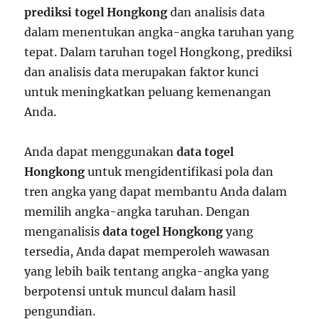
prediksi togel Hongkong
dan analisis data
dalam menentukan angka-angka taruhan yang
tepat. Dalam taruhan togel Hongkong, prediksi
dan analisis data merupakan faktor kunci
untuk meningkatkan peluang kemenangan
Anda.
Anda dapat menggunakan
data togel
Hongkong
untuk mengidentifikasi pola dan
tren angka yang dapat membantu Anda dalam
memilih angka-angka taruhan. Dengan
menganalisis
data togel Hongkong
yang
tersedia, Anda dapat memperoleh wawasan
yang lebih baik tentang angka-angka yang
berpotensi untuk muncul dalam hasil
pengundian.