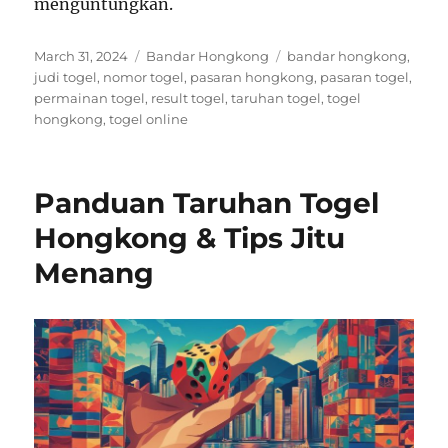
menguntungkan.
Posted
Categories
Tags
March 31, 2024
Bandar Hongkong
bandar hongkong
,
on
judi togel
,
nomor togel
,
pasaran hongkong
,
pasaran togel
,
permainan togel
,
result togel
,
taruhan togel
,
togel
hongkong
,
togel online
Panduan Taruhan Togel
Hongkong & Tips Jitu
Menang