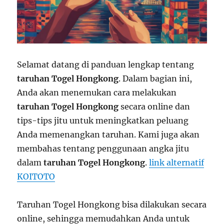
Selamat datang di panduan lengkap tentang
taruhan Togel Hongkong
. Dalam bagian ini,
Anda akan menemukan cara melakukan
taruhan Togel Hongkong
secara online dan
tips-tips jitu untuk meningkatkan peluang
Anda memenangkan taruhan. Kami juga akan
membahas tentang penggunaan angka jitu
dalam
taruhan Togel Hongkong
.
link alternatif
KOITOTO
Taruhan Togel Hongkong bisa dilakukan secara
online, sehingga memudahkan Anda untuk