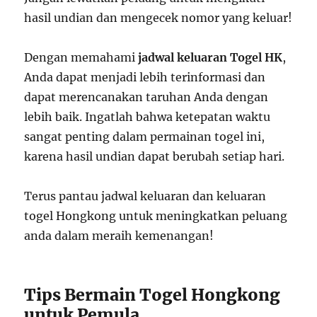
hasil undian dan mengecek nomor yang keluar!
Dengan memahami
jadwal keluaran Togel HK
,
Anda dapat menjadi lebih terinformasi dan
dapat merencanakan taruhan Anda dengan
lebih baik. Ingatlah bahwa ketepatan waktu
sangat penting dalam permainan togel ini,
karena hasil undian dapat berubah setiap hari.
Terus pantau jadwal keluaran dan keluaran
togel Hongkong untuk meningkatkan peluang
anda dalam meraih kemenangan!
Tips Bermain Togel Hongkong
untuk Pemula