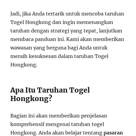
Jadi, jika Anda tertarik untuk mencoba taruhan
Togel Hongkong dan ingin memenangkan
taruhan dengan strategi yang tepat, lanjutkan
membaca panduan ini. Kami akan memberikan
wawasan yang berguna bagi Anda untuk
meraih kesuksesan dalam taruhan Togel
Hongkong.
Apa Itu Taruhan Togel
Hongkong?
Bagian ini akan memberikan penjelasan
komprehensif mengenai taruhan togel
Hongkong. Anda akan belajar tentang
pasaran