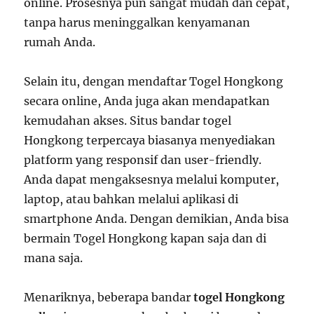
online. Prosesnya pun sangat mudah dan cepat,
tanpa harus meninggalkan kenyamanan
rumah Anda.
Selain itu, dengan mendaftar Togel Hongkong
secara online, Anda juga akan mendapatkan
kemudahan akses. Situs bandar togel
Hongkong terpercaya biasanya menyediakan
platform yang responsif dan user-friendly.
Anda dapat mengaksesnya melalui komputer,
laptop, atau bahkan melalui aplikasi di
smartphone Anda. Dengan demikian, Anda bisa
bermain Togel Hongkong kapan saja dan di
mana saja.
Menariknya, beberapa bandar
togel Hongkong