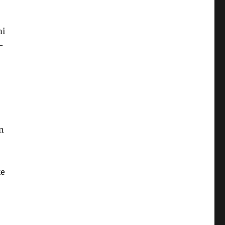
mi
-
n
ke