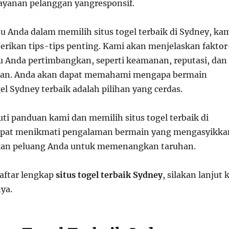
layanan pelanggan yangresponsif.
Anda dalam memilih situs togel terbaik di Sydney, ka
rikan tips-tips penting. Kami akan menjelaskan faktor
lu Anda pertimbangkan, seperti keamanan, reputasi, dan
gan. Anda akan dapat memahami mengapa bermain
gel Sydney terbaik adalah pilihan yang cerdas.
i panduan kami dan memilih situs togel terbaik di
apat menikmati pengalaman bermain yang mengasyikka
an peluang Anda untuk memenangkan taruhan.
aftar lengkap
situs togel terbaik Sydney
, silakan lanjut 
ya.