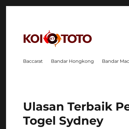
Daftar Bandar Toto Macau Terpercaya
Freerestaurantcoupons
Baccarat
Bandar Hongkong
Bandar Ma
Ulasan Terbaik P
Togel Sydney