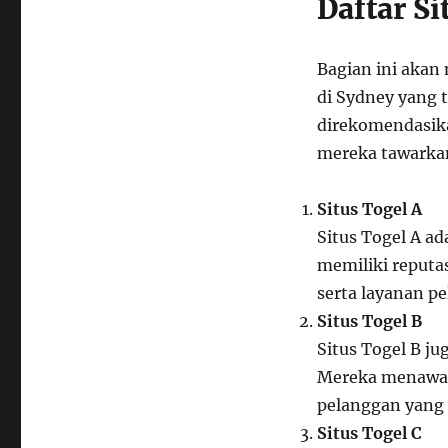
Daftar S
Bagian ini akan 
di Sydney yang t
direkomendasika
mereka tawarka
Situs Togel A
Situs Togel A ad
memiliki reputa
serta layanan p
Situs Togel B
Situs Togel B ju
Mereka menawar
pelanggan yang 
Situs Togel C