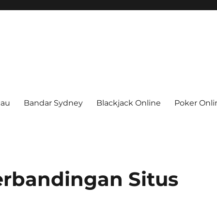
now
cau
Bandar Sydney
Blackjack Online
Poker Onli
erbandingan Situs