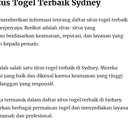
itus Togel Terbaik Sydney
memberikan informasi tentang daftar situs togel terbaik
erpercaya. Berikut adalah situs-situs yang
n berdasarkan keamanan, reputasi, dan layanan yang
n kepada pemain:
alah salah satu situs togel terbaik di Sydney. Mereka
si yang baik dan dikenal karena keamanan yang tinggi
elanggan yang responsif.
ga termasuk dalam daftar situs togel terbaik di Sydney.
kan berbagai permainan togel dan menyediakan layan
ramah dan profesional.