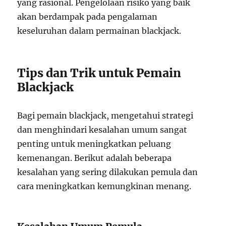
yang rasional. Pengelolaan risiko yang baik
akan berdampak pada pengalaman
keseluruhan dalam permainan blackjack.
Tips dan Trik untuk Pemain
Blackjack
Bagi pemain blackjack, mengetahui strategi
dan menghindari kesalahan umum sangat
penting untuk meningkatkan peluang
kemenangan. Berikut adalah beberapa
kesalahan yang sering dilakukan pemula dan
cara meningkatkan kemungkinan menang.