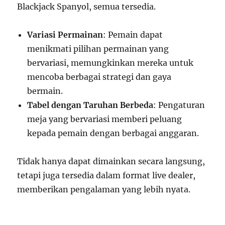
Blackjack Spanyol, semua tersedia.
Variasi Permainan
: Pemain dapat
menikmati pilihan permainan yang
bervariasi, memungkinkan mereka untuk
mencoba berbagai strategi dan gaya
bermain.
Tabel dengan Taruhan Berbeda
: Pengaturan
meja yang bervariasi memberi peluang
kepada pemain dengan berbagai anggaran.
Tidak hanya dapat dimainkan secara langsung,
tetapi juga tersedia dalam format live dealer,
memberikan pengalaman yang lebih nyata.