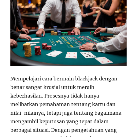
Mempelajari cara bermain blackjack dengan
benar sangat krusial untuk meraih
keberhasilan. Prosesnya tidak hanya
melibatkan pemahaman tentang kartu dan
nilai-nilainya, tetapi juga tentang bagaimana
mengambil keputusan yang tepat dalam
berbagai situasi. Dengan pengetahuan yang