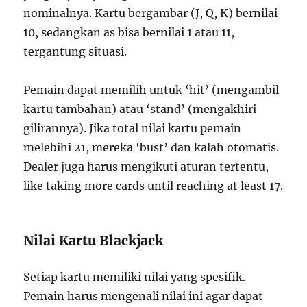
nominalnya. Kartu bergambar (J, Q, K) bernilai
10, sedangkan as bisa bernilai 1 atau 11,
tergantung situasi.
Pemain dapat memilih untuk ‘hit’ (mengambil
kartu tambahan) atau ‘stand’ (mengakhiri
gilirannya). Jika total nilai kartu pemain
melebihi 21, mereka ‘bust’ dan kalah otomatis.
Dealer juga harus mengikuti aturan tertentu,
like taking more cards until reaching at least 17.
Nilai Kartu Blackjack
Setiap kartu memiliki nilai yang spesifik.
Pemain harus mengenali nilai ini agar dapat