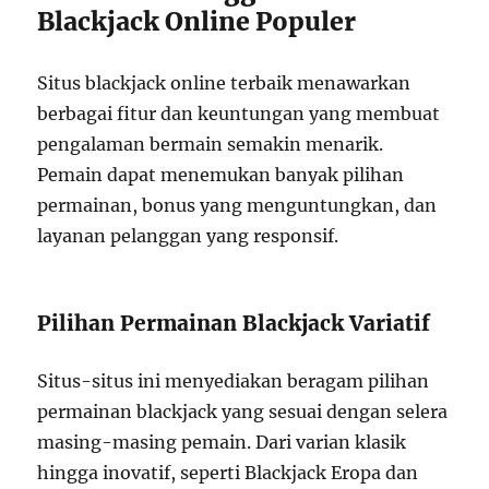
Blackjack Online Populer
Situs blackjack online terbaik menawarkan
berbagai fitur dan keuntungan yang membuat
pengalaman bermain semakin menarik.
Pemain dapat menemukan banyak pilihan
permainan, bonus yang menguntungkan, dan
layanan pelanggan yang responsif.
Pilihan Permainan Blackjack Variatif
Situs-situs ini menyediakan beragam pilihan
permainan blackjack yang sesuai dengan selera
masing-masing pemain. Dari varian klasik
hingga inovatif, seperti Blackjack Eropa dan