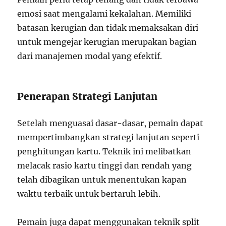
emosi saat mengalami kekalahan. Memiliki
batasan kerugian dan tidak memaksakan diri
untuk mengejar kerugian merupakan bagian
dari manajemen modal yang efektif.
Penerapan Strategi Lanjutan
Setelah menguasai dasar-dasar, pemain dapat
mempertimbangkan strategi lanjutan seperti
penghitungan kartu. Teknik ini melibatkan
melacak rasio kartu tinggi dan rendah yang
telah dibagikan untuk menentukan kapan
waktu terbaik untuk bertaruh lebih.
Pemain juga dapat menggunakan teknik split