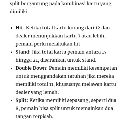
split bergantung pada kombinasi kartu yang
dimiliki.
Hit
: Ketika total kartu kurang dari 12 dan
dealer menunjukkan kartu 7 atau lebih,
pemain perlu melakukan hit.
Stand
: Jika total kartu pemain antara 17
hingga 21, disarankan untuk stand.
Double Down
: Pemain memiliki kesempatan
untuk menggandakan taruhan jika mereka
memiliki total 11, khususnya melawan kartu
dealer yang lemah.
Split
: Ketika memiliki sepasang, seperti dua
8, pemain bisa split untuk memainkan dua
tangan terpisah.