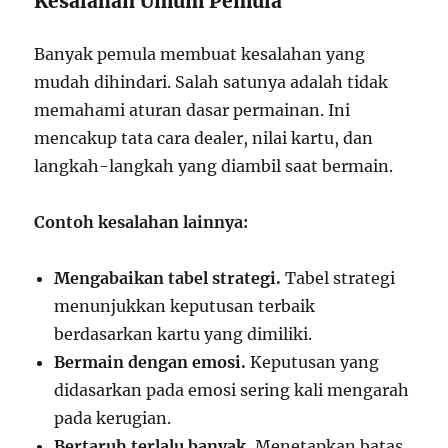
Kesalahan Umum Pemula
Banyak pemula membuat kesalahan yang
mudah dihindari. Salah satunya adalah tidak
memahami aturan dasar permainan. Ini
mencakup tata cara dealer, nilai kartu, dan
langkah-langkah yang diambil saat bermain.
Contoh kesalahan lainnya:
Mengabaikan tabel strategi.
Tabel strategi
menunjukkan keputusan terbaik
berdasarkan kartu yang dimiliki.
Bermain dengan emosi.
Keputusan yang
didasarkan pada emosi sering kali mengarah
pada kerugian.
Bertaruh terlalu banyak.
Menetapkan batas