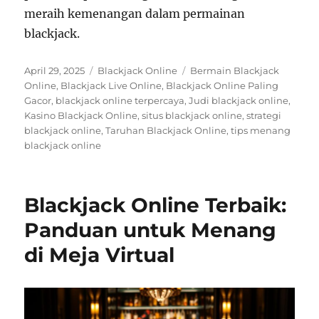
meraih kemenangan dalam permainan
blackjack.
Posted
Categories
Tags
April 29, 2025
Blackjack Online
Bermain Blackjack
on
Online
,
Blackjack Live Online
,
Blackjack Online Paling
Gacor
,
blackjack online terpercaya
,
Judi blackjack online
,
Kasino Blackjack Online
,
situs blackjack online
,
strategi
blackjack online
,
Taruhan Blackjack Online
,
tips menang
blackjack online
Blackjack Online Terbaik:
Panduan untuk Menang
di Meja Virtual