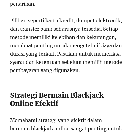
penarikan.
Pilihan seperti kartu kredit, dompet elektronik,
dan transfer bank seharusnya tersedia. Setiap
metode memiliki kelebihan dan kekurangan,
membuat penting untuk mengetahui biaya dan
durasi yang terkait. Pastikan untuk memeriksa
syarat dan ketentuan sebelum memilih metode
pembayaran yang digunakan.
Strategi Bermain Blackjack
Online Efektif
Memahami strategi yang efektif dalam
bermain blackjack online sangat penting untuk