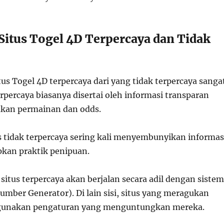
Situs Togel 4D Terpercaya dan Tidak
s Togel 4D terpercaya dari yang tidak terpercaya sanga
erpercaya biasanya disertai oleh informasi transparan
akan permainan dan odds.
us tidak terpercaya sering kali menyembunyikan informas
pkan praktik penipuan.
itus terpercaya akan berjalan secara adil dengan sistem
ber Generator). Di lain sisi, situs yang meragukan
unakan pengaturan yang menguntungkan mereka.