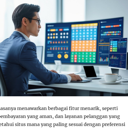
biasanya menawarkan berbagai fitur menarik, seperti
pembayaran yang aman, dan layanan pelanggan yang
etahui situs mana yang paling sesuai dengan preferensi