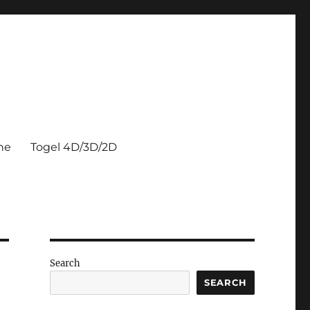
ne
Togel 4D/3D/2D
Search
SEARCH