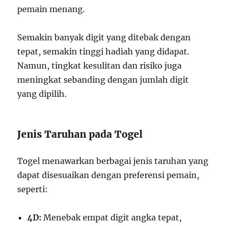
pemain menang.
Semakin banyak digit yang ditebak dengan
tepat, semakin tinggi hadiah yang didapat.
Namun, tingkat kesulitan dan risiko juga
meningkat sebanding dengan jumlah digit
yang dipilih.
Jenis Taruhan pada Togel
Togel menawarkan berbagai jenis taruhan yang
dapat disesuaikan dengan preferensi pemain,
seperti:
4D:
Menebak empat digit angka tepat,