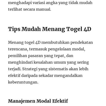
menghadapi variasi angka yang tidak mudah
terlihat secara manual.
Tips Mudah Menang Togel 4D
Menang togel 4D membutuhkan pendekatan
terencana, termasuk pengelolaan modal,
pemilihan pasaran yang tepat, dan
menghindari kesalahan umum yang sering
terjadi. Strategi yang sistematis akan lebih
efektif daripada sekadar mengandalkan
keberuntungan.
Manajemen Modal Efektif