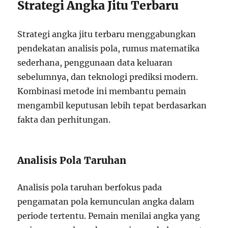
Strategi Angka Jitu Terbaru
Strategi angka jitu terbaru menggabungkan
pendekatan analisis pola, rumus matematika
sederhana, penggunaan data keluaran
sebelumnya, dan teknologi prediksi modern.
Kombinasi metode ini membantu pemain
mengambil keputusan lebih tepat berdasarkan
fakta dan perhitungan.
Analisis Pola Taruhan
Analisis pola taruhan berfokus pada
pengamatan pola kemunculan angka dalam
periode tertentu. Pemain menilai angka yang