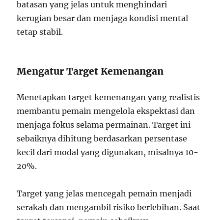
batasan yang jelas untuk menghindari
kerugian besar dan menjaga kondisi mental
tetap stabil.
Mengatur Target Kemenangan
Menetapkan target kemenangan yang realistis
membantu pemain mengelola ekspektasi dan
menjaga fokus selama permainan. Target ini
sebaiknya dihitung berdasarkan persentase
kecil dari modal yang digunakan, misalnya 10-
20%.
Target yang jelas mencegah pemain menjadi
serakah dan mengambil risiko berlebihan. Saat