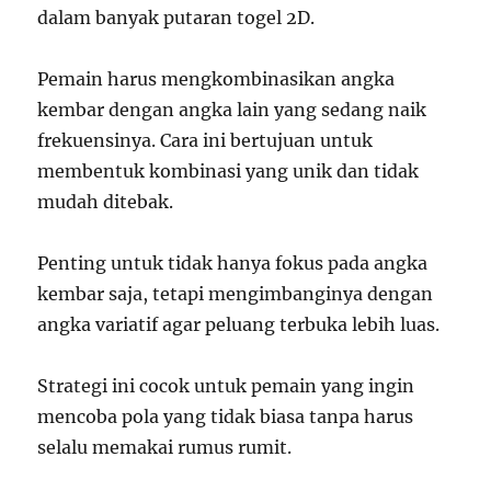
dalam banyak putaran togel 2D.
Pemain harus mengkombinasikan angka
kembar dengan angka lain yang sedang naik
frekuensinya. Cara ini bertujuan untuk
membentuk kombinasi yang unik dan tidak
mudah ditebak.
Penting untuk tidak hanya fokus pada angka
kembar saja, tetapi mengimbanginya dengan
angka variatif agar peluang terbuka lebih luas.
Strategi ini cocok untuk pemain yang ingin
mencoba pola yang tidak biasa tanpa harus
selalu memakai rumus rumit.