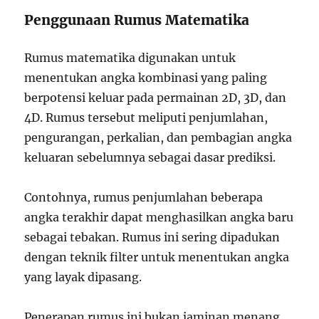
Penggunaan Rumus Matematika
Rumus matematika digunakan untuk
menentukan angka kombinasi yang paling
berpotensi keluar pada permainan 2D, 3D, dan
4D. Rumus tersebut meliputi penjumlahan,
pengurangan, perkalian, dan pembagian angka
keluaran sebelumnya sebagai dasar prediksi.
Contohnya, rumus penjumlahan beberapa
angka terakhir dapat menghasilkan angka baru
sebagai tebakan. Rumus ini sering dipadukan
dengan teknik filter untuk menentukan angka
yang layak dipasang.
Penerapan rumus ini bukan jaminan menang,