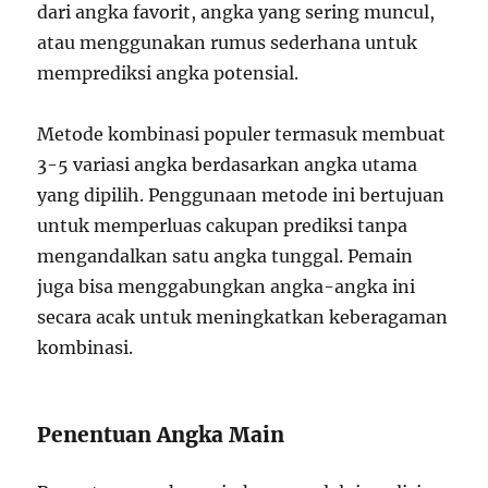
dari angka favorit, angka yang sering muncul,
atau menggunakan rumus sederhana untuk
memprediksi angka potensial.
Metode kombinasi populer termasuk membuat
3-5 variasi angka berdasarkan angka utama
yang dipilih. Penggunaan metode ini bertujuan
untuk memperluas cakupan prediksi tanpa
mengandalkan satu angka tunggal. Pemain
juga bisa menggabungkan angka-angka ini
secara acak untuk meningkatkan keberagaman
kombinasi.
Penentuan Angka Main