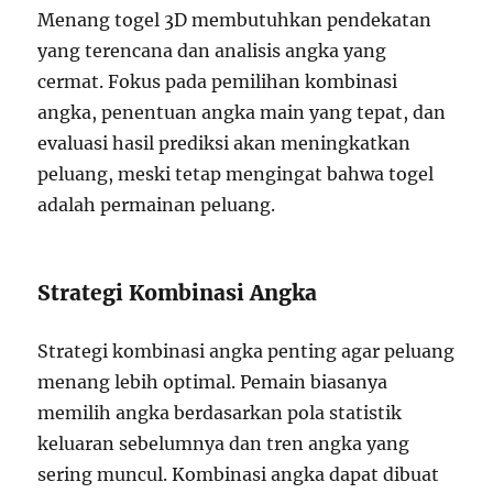
Menang togel 3D membutuhkan pendekatan
yang terencana dan analisis angka yang
cermat. Fokus pada pemilihan kombinasi
angka, penentuan angka main yang tepat, dan
evaluasi hasil prediksi akan meningkatkan
peluang, meski tetap mengingat bahwa togel
adalah permainan peluang.
Strategi Kombinasi Angka
Strategi kombinasi angka penting agar peluang
menang lebih optimal. Pemain biasanya
memilih angka berdasarkan pola statistik
keluaran sebelumnya dan tren angka yang
sering muncul. Kombinasi angka dapat dibuat