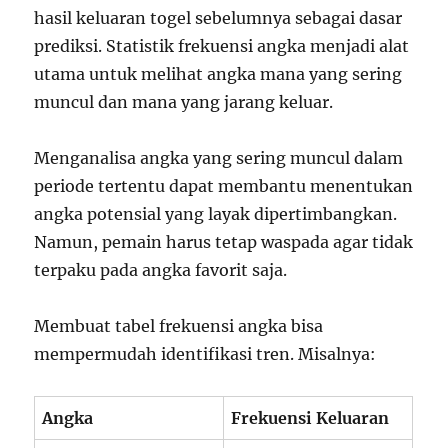
hasil keluaran togel sebelumnya sebagai dasar
prediksi. Statistik frekuensi angka menjadi alat
utama untuk melihat angka mana yang sering
muncul dan mana yang jarang keluar.
Menganalisa angka yang sering muncul dalam
periode tertentu dapat membantu menentukan
angka potensial yang layak dipertimbangkan.
Namun, pemain harus tetap waspada agar tidak
terpaku pada angka favorit saja.
Membuat tabel frekuensi angka bisa
mempermudah identifikasi tren. Misalnya:
Angka
Frekuensi Keluaran