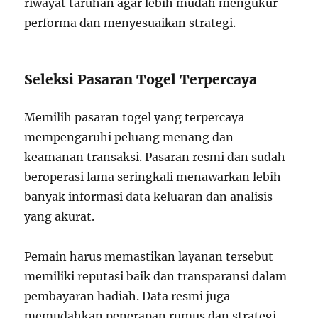
riwayat taruhan agar lebih mudah mengukur
performa dan menyesuaikan strategi.
Seleksi Pasaran Togel Terpercaya
Memilih pasaran togel yang terpercaya
mempengaruhi peluang menang dan
keamanan transaksi. Pasaran resmi dan sudah
beroperasi lama seringkali menawarkan lebih
banyak informasi data keluaran dan analisis
yang akurat.
Pemain harus memastikan layanan tersebut
memiliki reputasi baik dan transparansi dalam
pembayaran hadiah. Data resmi juga
memudahkan penerapan rumus dan strategi