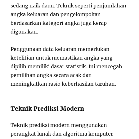
sedang naik daun. Teknik seperti penjumlahan
angka keluaran dan pengelompokan
berdasarkan kategori angka juga kerap
digunakan.
Penggunaan data keluaran memerlukan
ketelitian untuk memastikan angka yang
dipilih memiliki dasar statistik. Ini mencegah
pemilihan angka secara acak dan
meningkatkan rasio keberhasilan taruhan.
Teknik Prediksi Modern
Teknik prediksi modern menggunakan
perangkat lunak dan algoritma komputer