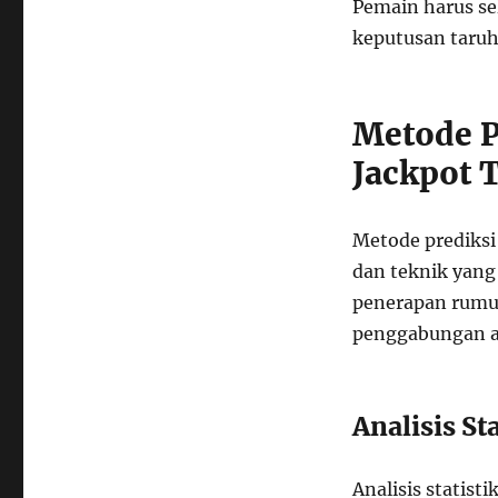
Pemain harus se
keputusan taruh
Metode P
Jackpot 
Metode prediksi
dan teknik yang 
penerapan rumu
penggabungan a
Analisis St
Analisis statis