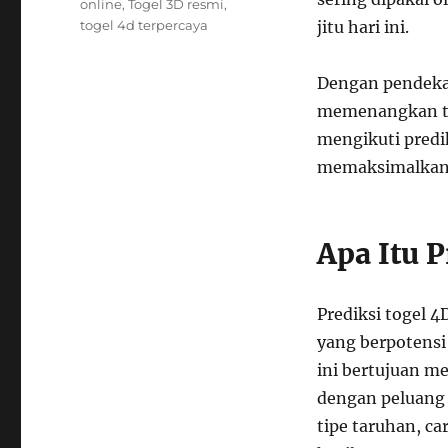
online
,
Togel 3D resmi
,
togel 4d terpercaya
jitu hari ini.
Dengan pendekat
memenangkan tog
mengikuti predi
memaksimalkan h
Apa Itu 
Prediksi togel 4
yang berpotensi
ini bertujuan 
dengan peluang 
tipe taruhan, ca