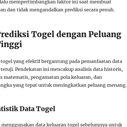
lalu mempertimbangkan faktor ini saat membuat
an dan tidak mengandalkan prediksi secara penuh.
rediksi Togel dengan Peluang
Tinggi
 togel yang efektif bergantung pada pemanfaatan data
teruji. Pendekatan ini mencakup analisis data historis,
s matematis, pengamatan pola keluaran, dan
ngka yang tepat untuk meningkatkan peluang menang.
atistik Data Togel
tik menggunakan data keluaran togel sebelumnya untuk