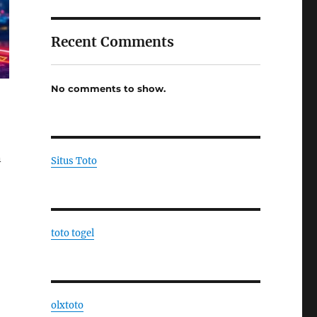
Recent Comments
No comments to show.
n
Situs Toto
toto togel
olxtoto