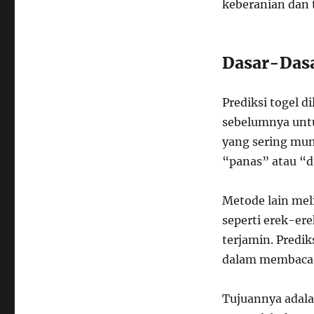
keberanian dan 
Dasar-Dasa
Prediksi togel 
sebelumnya untu
yang sering mun
“panas” atau “d
Metode lain mel
seperti erek-er
terjamin. Predi
dalam membaca 
Tujuannya adala