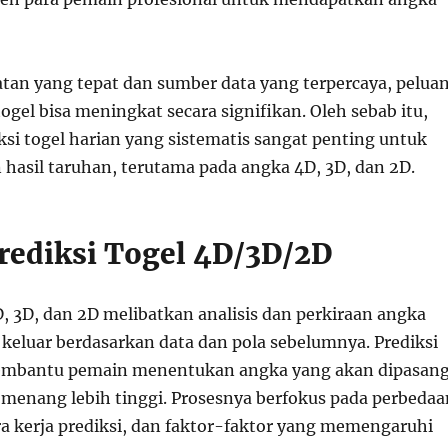
an yang tepat dan sumber data yang terpercaya, pelua
el bisa meningkat secara signifikan. Oleh sebab itu,
ksi togel harian yang sistematis sangat penting untuk
asil taruhan, terutama pada angka 4D, 3D, dan 2D.
Prediksi Togel 4D/3D/2D
D, 3D, dan 2D melibatkan analisis dan perkiraan angka
 keluar berdasarkan data dan pola sebelumnya. Prediksi
membantu pemain menentukan angka yang akan dipasan
menang lebih tinggi. Prosesnya berfokus pada perbedaa
ra kerja prediksi, dan faktor-faktor yang memengaruhi