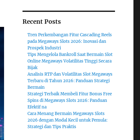
Recent Posts
Tren Perkembangan Fitur Cascading Reels
pada Megaways Slots 2026: Inovasi dan
Prospek Industri
Tips Mengelola Bankroll Saat Bermain Slot
Online Megaways Volatilitas Tinggi Secara
Bijak
Analisis RTP dan Volatilitas Slot Megaways
Terbaru di Tahun 2026: Panduan Strategi
Bermain
Strategi Terbaik Membeli Fitur Bonus Free
Spins di Megaways Slots 2026: Panduan
Efektif na
Cara Menang Bermain Megaways Slots
2026 dengan Modal Kecil untuk Pemula:
Strategi dan Tips Praktis