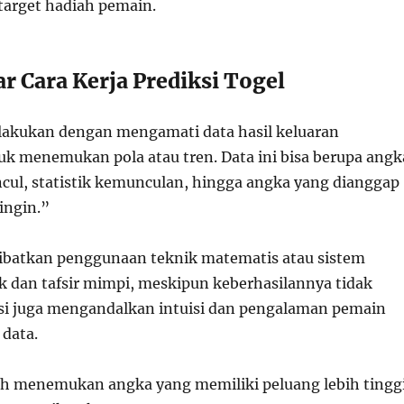
target hadiah pemain.
r Cara Kerja Prediksi Togel
dilakukan dengan mengamati data hasil keluaran
k menemukan pola atau tren. Data ini bisa berupa angk
cul, statistik kemunculan, hingga angka yang dianggap
ingin.”
ibatkan penggunaan teknik matematis atau sistem
ek dan tafsir mimpi, meskipun keberhasilannya tidak
ksi juga mengandalkan intuisi dan pengalaman pemain
data.
h menemukan angka yang memiliki peluang lebih tingg