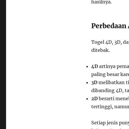
hasilnya.
Perbedaan 
Togel 4D, 3D, d
ditebak.
4D
artinya pemai
paling besar kar
3D
melibatkan ti
dibanding 4D, ta
2D
berarti mene
tertinggi, namun
Setiap jenis pun