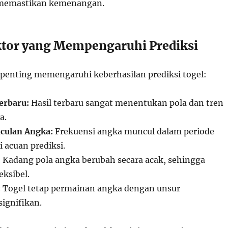
memastikan kemenangan.
tor yang Mempengaruhi Prediksi
 penting memengaruhi keberhasilan prediksi togel:
erbaru:
Hasil terbaru sangat menentukan pola dan tren
a.
culan Angka:
Frekuensi angka muncul dalam periode
 acuan prediksi.
:
Kadang pola angka berubah secara acak, sehingga
eksibel.
:
Togel tetap permainan angka dengan unsur
ignifikan.