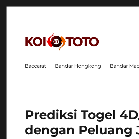
Daftar Bandar Toto Macau Terpercaya
Freerestaurantcoupons
Baccarat
Bandar Hongkong
Bandar Ma
Prediksi Togel 4D
dengan Peluang 