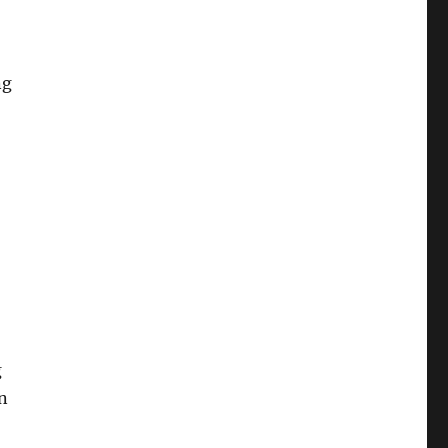
ng
g
n