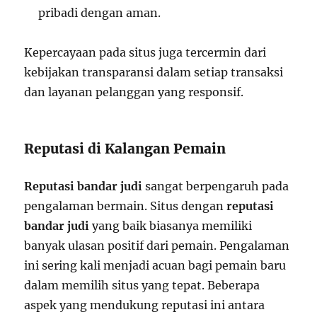
pribadi dengan aman.
Kepercayaan pada situs juga tercermin dari
kebijakan transparansi dalam setiap transaksi
dan layanan pelanggan yang responsif.
Reputasi di Kalangan Pemain
Reputasi bandar judi
sangat berpengaruh pada
pengalaman bermain. Situs dengan
reputasi
bandar judi
yang baik biasanya memiliki
banyak ulasan positif dari pemain. Pengalaman
ini sering kali menjadi acuan bagi pemain baru
dalam memilih situs yang tepat. Beberapa
aspek yang mendukung reputasi ini antara