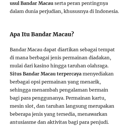
usul Bandar Macau
serta peran pentingnya
dalam dunia perjudian, khususnya di Indonesia.
Apa Itu Bandar Macau?
Bandar Macau dapat diartikan sebagai tempat
di mana berbagai jenis permainan diadakan,
mulai dari kasino hingga taruhan olahraga.
Situs Bandar Macau terpercaya
menyediakan
berbagai opsi permainan yang menarik,
sehingga menambah pengalaman bermain
bagi para penggunanya. Permainan kartu,
mesin slot, dan taruhan langsung merupakan
beberapa jenis yang tersedia, menawarkan
antusiasme dan aktivitas bagi para penjudi.