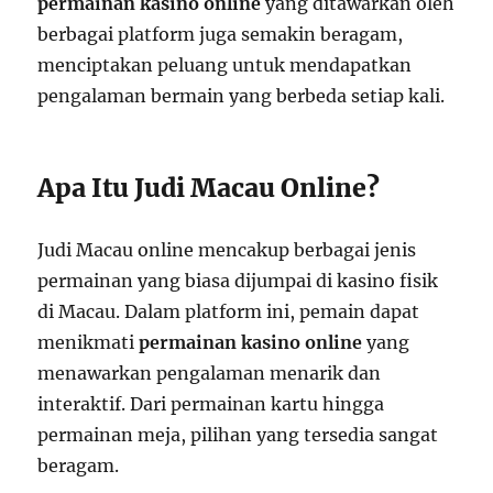
permainan kasino online
yang ditawarkan oleh
berbagai platform juga semakin beragam,
menciptakan peluang untuk mendapatkan
pengalaman bermain yang berbeda setiap kali.
Apa Itu Judi Macau Online?
Judi Macau online mencakup berbagai jenis
permainan yang biasa dijumpai di kasino fisik
di Macau. Dalam platform ini, pemain dapat
menikmati
permainan kasino online
yang
menawarkan pengalaman menarik dan
interaktif. Dari permainan kartu hingga
permainan meja, pilihan yang tersedia sangat
beragam.