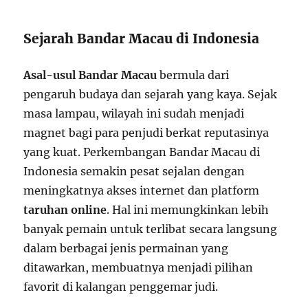
Sejarah Bandar Macau di Indonesia
Asal-usul Bandar Macau
bermula dari
pengaruh budaya dan sejarah yang kaya. Sejak
masa lampau, wilayah ini sudah menjadi
magnet bagi para penjudi berkat reputasinya
yang kuat. Perkembangan Bandar Macau di
Indonesia semakin pesat sejalan dengan
meningkatnya akses internet dan platform
taruhan online
. Hal ini memungkinkan lebih
banyak pemain untuk terlibat secara langsung
dalam berbagai jenis permainan yang
ditawarkan, membuatnya menjadi pilihan
favorit di kalangan penggemar judi.