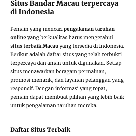
Situs Bandar Macau terpercaya
di Indonesia
Pemain yang mencari
pengalaman taruhan
online
yang berkualitas harus mengetahui
situs terbaik Macau
yang tersedia di Indonesia.
Berikut adalah daftar situs yang telah terbukti
terpercaya dan aman untuk digunakan. Setiap
situs menawarkan beragam permainan,
promosi menarik, dan layanan pelanggan yang
responsif. Dengan informasi yang tepat,
pemain dapat membuat pilihan yang lebih baik
untuk pengalaman taruhan mereka.
Daftar Situs Terbaik