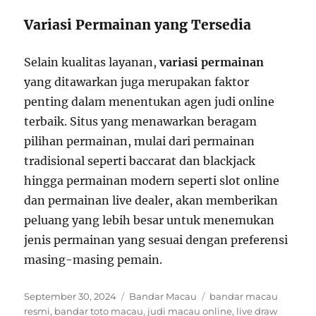
Variasi Permainan yang Tersedia
Selain kualitas layanan,
variasi permainan
yang ditawarkan juga merupakan faktor
penting dalam menentukan agen judi online
terbaik. Situs yang menawarkan beragam
pilihan permainan, mulai dari permainan
tradisional seperti baccarat dan blackjack
hingga permainan modern seperti slot online
dan permainan live dealer, akan memberikan
peluang yang lebih besar untuk menemukan
jenis permainan yang sesuai dengan preferensi
masing-masing pemain.
Posted
Categories
Tags
September 30, 2024
Bandar Macau
bandar macau
on
resmi
,
bandar toto macau
,
judi macau online
,
live draw