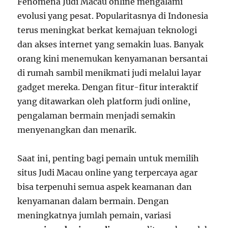
Fenomena Judi Macau online mengalami
evolusi yang pesat. Popularitasnya di Indonesia
terus meningkat berkat kemajuan teknologi
dan akses internet yang semakin luas. Banyak
orang kini menemukan kenyamanan bersantai
di rumah sambil menikmati judi melalui layar
gadget mereka. Dengan fitur-fitur interaktif
yang ditawarkan oleh platform judi online,
pengalaman bermain menjadi semakin
menyenangkan dan menarik.
Saat ini, penting bagi pemain untuk memilih
situs Judi Macau online yang terpercaya agar
bisa terpenuhi semua aspek keamanan dan
kenyamanan dalam bermain. Dengan
meningkatnya jumlah pemain, variasi