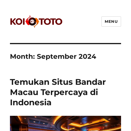
MENU
Freerestaurantcouponsnow
Month:
September 2024
Temukan Situs Bandar
Macau Terpercaya di
Indonesia