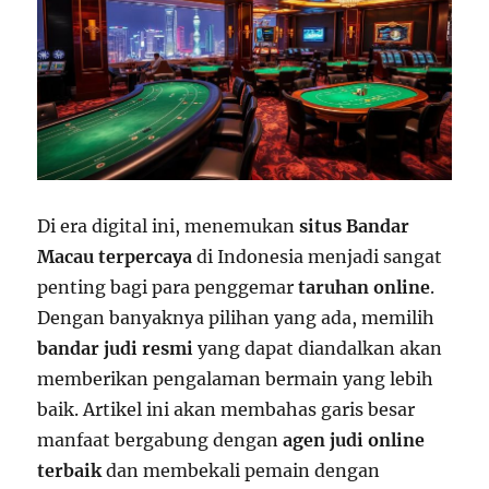
Di era digital ini, menemukan
situs Bandar
Macau terpercaya
di Indonesia menjadi sangat
penting bagi para penggemar
taruhan online
.
Dengan banyaknya pilihan yang ada, memilih
bandar judi resmi
yang dapat diandalkan akan
memberikan pengalaman bermain yang lebih
baik. Artikel ini akan membahas garis besar
manfaat bergabung dengan
agen judi online
terbaik
dan membekali pemain dengan