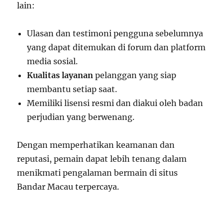
lain:
Ulasan dan testimoni pengguna sebelumnya
yang dapat ditemukan di forum dan platform
media sosial.
Kualitas layanan
pelanggan yang siap
membantu setiap saat.
Memiliki lisensi resmi dan diakui oleh badan
perjudian yang berwenang.
Dengan memperhatikan keamanan dan
reputasi, pemain dapat lebih tenang dalam
menikmati pengalaman bermain di situs
Bandar Macau terpercaya.