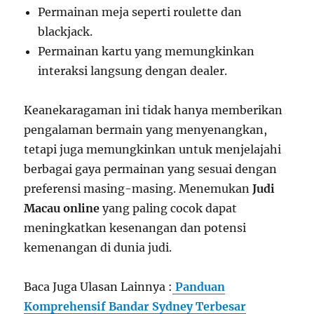
Permainan meja seperti roulette dan
blackjack.
Permainan kartu yang memungkinkan
interaksi langsung dengan dealer.
Keanekaragaman ini tidak hanya memberikan
pengalaman bermain yang menyenangkan,
tetapi juga memungkinkan untuk menjelajahi
berbagai gaya permainan yang sesuai dengan
preferensi masing-masing. Menemukan
Judi
Macau online
yang paling cocok dapat
meningkatkan kesenangan dan potensi
kemenangan di dunia judi.
Baca Juga Ulasan Lainnya :
Panduan
Komprehensif Bandar Sydney Terbesar