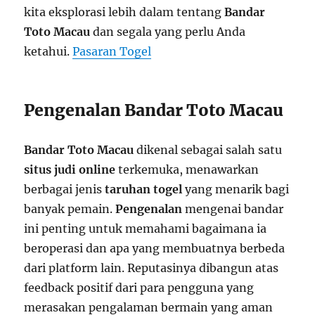
kita eksplorasi lebih dalam tentang
Bandar
Toto Macau
dan segala yang perlu Anda
ketahui.
Pasaran Togel
Pengenalan Bandar Toto Macau
Bandar Toto Macau
dikenal sebagai salah satu
situs judi online
terkemuka, menawarkan
berbagai jenis
taruhan togel
yang menarik bagi
banyak pemain.
Pengenalan
mengenai bandar
ini penting untuk memahami bagaimana ia
beroperasi dan apa yang membuatnya berbeda
dari platform lain. Reputasinya dibangun atas
feedback positif dari para pengguna yang
merasakan pengalaman bermain yang aman