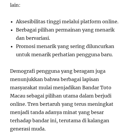
lain:
Aksesibilitas tinggi melalui platform online.
Berbagai pilihan permainan yang menarik
dan bervariasi.
Promosi menarik yang sering diluncurkan
untuk menarik perhatian pengguna baru.
Demografi pengguna yang beragam juga
menunjukkan bahwa berbagai lapisan
masyarakat mulai menjadikan Bandar Toto
Macau sebagai pilihan utama dalam berjudi
online. Tren bertaruh yang terus meningkat
menjadi tanda adanya minat yang besar
terhadap bandar ini, terutama di kalangan
generasi muda.