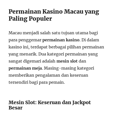
Permainan Kasino Macau yang
Paling Populer
Macau menjadi salah satu tujuan utama bagi
para penggemar
permainan kasino
. Di dalam
kasino ini, terdapat berbagai pilihan permainan
yang menarik. Dua kategori permainan yang
sangat digemari adalah
mesin slot
dan
permainan meja
. Masing-masing kategori
memberikan pengalaman dan keseruan
tersendiri bagi para pemain.
Mesin Slot: Keseruan dan Jackpot
Besar