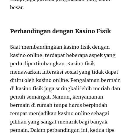
besar.
Perbandingan dengan Kasino Fisik
Saat membandingkan kasino fisik dengan
kasino online, terdapat beberapa aspek yang
perlu dipertimbangkan. Kasino fisik
menawarkan interaksi sosial yang tidak dapat
ditiru oleh kasino online. Pengalaman bermain
di kasino fisik juga seringkali lebih meriah dan
penuh semangat. Namun, kenyamanan
bermain di rumah tanpa harus berpindah
tempat menjadikan kasino online sebagai
pilihan yang sangat menarik bagi banyak
pemain. Dalam perbandingan ini, kedua tipe