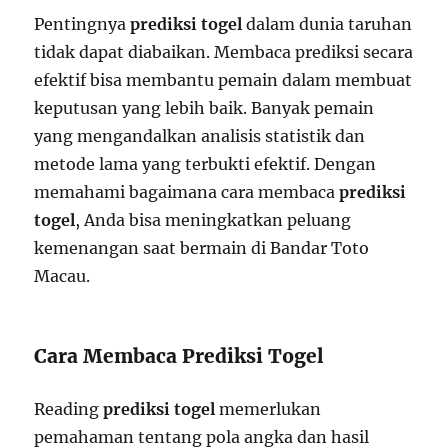
Pentingnya
prediksi togel
dalam dunia taruhan
tidak dapat diabaikan. Membaca prediksi secara
efektif bisa membantu pemain dalam membuat
keputusan yang lebih baik. Banyak pemain
yang mengandalkan analisis statistik dan
metode lama yang terbukti efektif. Dengan
memahami bagaimana cara membaca
prediksi
togel
, Anda bisa meningkatkan peluang
kemenangan saat bermain di Bandar Toto
Macau.
Cara Membaca Prediksi Togel
Reading
prediksi togel
memerlukan
pemahaman tentang pola angka dan hasil