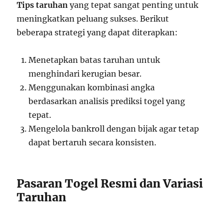
Tips taruhan
yang tepat sangat penting untuk
meningkatkan peluang sukses. Berikut
beberapa strategi yang dapat diterapkan:
Menetapkan batas taruhan untuk
menghindari kerugian besar.
Menggunakan kombinasi angka
berdasarkan analisis prediksi togel yang
tepat.
Mengelola bankroll dengan bijak agar tetap
dapat bertaruh secara konsisten.
Pasaran Togel Resmi dan Variasi
Taruhan