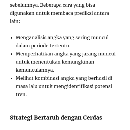
sebelumnya. Beberapa cara yang bisa
digunakan untuk membaca prediksi antara
lain:
Menganalisis angka yang sering muncul
dalam periode tertentu.
Memperhatikan angka yang jarang muncul
untuk menentukan kemungkinan
kemunculannya.
Melihat kombinasi angka yang berhasil di
masa lalu untuk mengidentifikasi potensi
tren.
Strategi Bertaruh dengan Cerdas