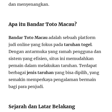
dan menyenangkan.
Apa itu Bandar Toto Macau?
Bandar Toto Macau
adalah sebuah platform
judi online yang fokus pada
taruhan togel
.
Dengan antarmuka yang ramah pengguna dan
sistem yang efisien, situs ini memudahkan
pemain dalam melakukan taruhan. Terdapat
berbagai
jenis taruhan
yang bisa dipilih, yang
semakin memperkaya pengalaman bermain
bagi para penjudi.
Sejarah dan Latar Belakang