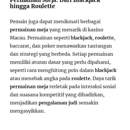
hingga Roulette
Pemain juga dapat menikmati berbagai
permainan meja
yang menarik di kasino
Macau. Permainan seperti
blackjack
,
roulette
,
baccarat, dan poker menawarkan tantangan
dan strategi yang berbeda. Setiap permainan
memiliki aturan dasar yang perlu dipahami,
seperti cara menghitung poin dalam
blackjack
atau menebak angka pada
roulette
. Daya tarik
permainan meja
terletak pada interaksi sosial
dan suasana kompetitif yang dihadirkan,
menjadikan
pengalaman judi
semakin
mengasyikkan.