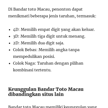
Di Bandar toto Macau, penonton dapat
menikmati beberapa jenis taruhan, termasuk:
4D: Memilih empat digit yang akan keluar.
3D: Memilih tiga digit untuk menang.
2D: Memilih dua digit saja.
Colok Bebas: Memilih angka tanpa
mempedulikan posisi.
Colok Naga: Taruhan dengan pilihan
kombinasi tertentu.
Keunggulan Bandar Toto Macau
dibandingkan situs lain
Bandar toto Macau memiliki keunggulan yang