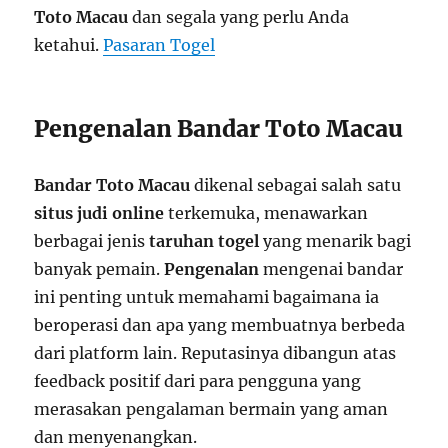
Toto Macau
dan segala yang perlu Anda
ketahui.
Pasaran Togel
Pengenalan Bandar Toto Macau
Bandar Toto Macau
dikenal sebagai salah satu
situs judi online
terkemuka, menawarkan
berbagai jenis
taruhan togel
yang menarik bagi
banyak pemain.
Pengenalan
mengenai bandar
ini penting untuk memahami bagaimana ia
beroperasi dan apa yang membuatnya berbeda
dari platform lain. Reputasinya dibangun atas
feedback positif dari para pengguna yang
merasakan pengalaman bermain yang aman
dan menyenangkan.