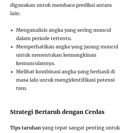
digunakan untuk membaca prediksi antara
lain:
Menganalisis angka yang sering muncul
dalam periode tertentu.
Memperhatikan angka yang jarang muncul
untuk menentukan kemungkinan
kemunculannya.
Melihat kombinasi angka yang berhasil di
masa lalu untuk mengidentifikasi potensi
tren.
Strategi Bertaruh dengan Cerdas
Tips taruhan
yang tepat sangat penting untuk