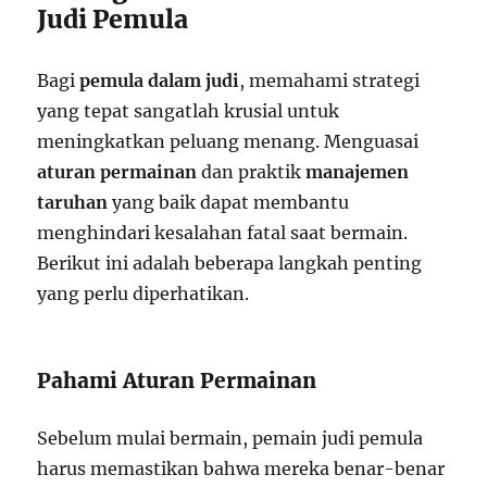
Judi Pemula
Bagi
pemula dalam judi
, memahami strategi
yang tepat sangatlah krusial untuk
meningkatkan peluang menang. Menguasai
aturan permainan
dan praktik
manajemen
taruhan
yang baik dapat membantu
menghindari kesalahan fatal saat bermain.
Berikut ini adalah beberapa langkah penting
yang perlu diperhatikan.
Pahami Aturan Permainan
Sebelum mulai bermain, pemain judi pemula
harus memastikan bahwa mereka benar-benar