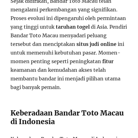
Sejak didirikan, Bandar Toto Macau telah
mengalami perkembangan yang signifikan.
Proses evolusi ini dipengaruhi oleh permintaan
yang tinggi untuk
taruhan togel
di Asia. Pendiri
Bandar Toto Macau menyadari peluang
tersebut dan menciptakan
situs judi online
ini
untuk memenuhi kebutuhan pasar. Momen-
momen penting seperti peningkatan
fitur
keamanan dan kemudahan akses telah
membantu bandar ini menjadi pilihan utama
bagi banyak pemain.
Keberadaan Bandar Toto Macau
di Indonesia