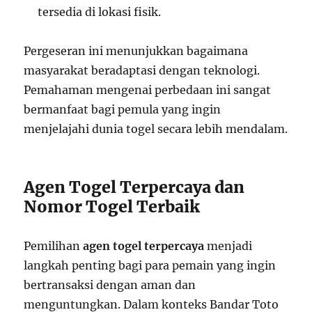
tersedia di lokasi fisik.
Pergeseran ini menunjukkan bagaimana
masyarakat beradaptasi dengan teknologi.
Pemahaman mengenai perbedaan ini sangat
bermanfaat bagi pemula yang ingin
menjelajahi dunia togel secara lebih mendalam.
Agen Togel Terpercaya dan
Nomor Togel Terbaik
Pemilihan
agen togel terpercaya
menjadi
langkah penting bagi para pemain yang ingin
bertransaksi dengan aman dan
menguntungkan. Dalam konteks Bandar Toto