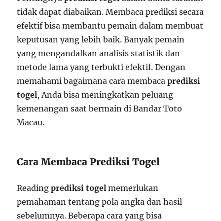
tidak dapat diabaikan. Membaca prediksi secara
efektif bisa membantu pemain dalam membuat
keputusan yang lebih baik. Banyak pemain
yang mengandalkan analisis statistik dan
metode lama yang terbukti efektif. Dengan
memahami bagaimana cara membaca
prediksi
togel
, Anda bisa meningkatkan peluang
kemenangan saat bermain di Bandar Toto
Macau.
Cara Membaca Prediksi Togel
Reading
prediksi togel
memerlukan
pemahaman tentang pola angka dan hasil
sebelumnya. Beberapa cara yang bisa