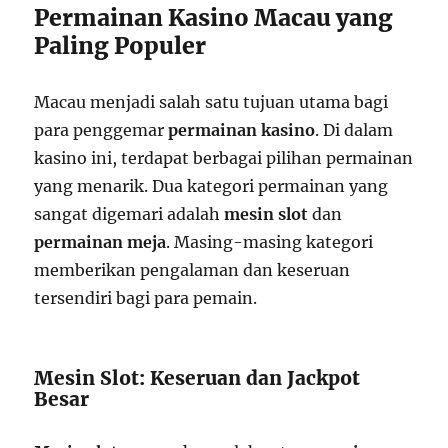
Permainan Kasino Macau yang
Paling Populer
Macau menjadi salah satu tujuan utama bagi
para penggemar
permainan kasino
. Di dalam
kasino ini, terdapat berbagai pilihan permainan
yang menarik. Dua kategori permainan yang
sangat digemari adalah
mesin slot
dan
permainan meja
. Masing-masing kategori
memberikan pengalaman dan keseruan
tersendiri bagi para pemain.
Mesin Slot: Keseruan dan Jackpot
Besar