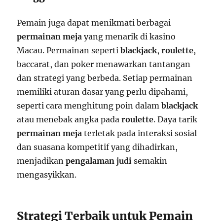
Pemain juga dapat menikmati berbagai
permainan meja
yang menarik di kasino
Macau. Permainan seperti
blackjack
,
roulette
,
baccarat, dan poker menawarkan tantangan
dan strategi yang berbeda. Setiap permainan
memiliki aturan dasar yang perlu dipahami,
seperti cara menghitung poin dalam
blackjack
atau menebak angka pada
roulette
. Daya tarik
permainan meja
terletak pada interaksi sosial
dan suasana kompetitif yang dihadirkan,
menjadikan
pengalaman judi
semakin
mengasyikkan.
Strategi Terbaik untuk Pemain