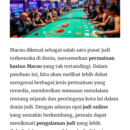
Macau dikenal sebagai salah satu pusat judi
terkemuka di dunia, menawarkan
permainan
kasino Macau
yang tak tertandingi. Dalam
panduan ini, kita akan melihat lebih dekat
mengenai berbagai jenis permainan yang
tersedia, memberikan wawasan mendalam
tentang sejarah dan pentingnya kota ini dalam
dunia judi. Dengan adanya opsi
judi online
yang semakin berkembang, pemain dapat
menikmati
pengalaman judi
yang lebih