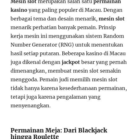
Mesin slot
merupakan salah satu
permainan
kasino
yang paling populer di Macau. Dengan
berbagai tema dan desain menarik,
mesin slot
menarik perhatian banyak pemain. Prinsip
kerja mesin ini menggunakan sistem Random
Number Generator (RNG) untuk menentukan
hasil setiap putaran. Beberapa kasino di Macau
juga dikenal dengan
jackpot
besar yang pernah
dimenangkan, membuat mesin slot semakin
menggoda. Pemain judi memilih mesin slot
tidak hanya karena kesederhanaan permainan,
tetapi juga karena pengalaman yang
menyenangkan.
Permainan Meja: Dari Blackjack
hingga Roulette