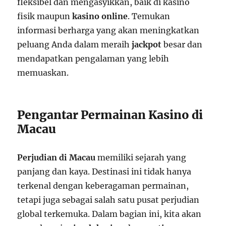
fleksibel dan mengasyikkan, baik di kasino
fisik maupun
kasino online
. Temukan
informasi berharga yang akan meningkatkan
peluang Anda dalam meraih
jackpot
besar dan
mendapatkan pengalaman yang lebih
memuaskan.
Pengantar Permainan Kasino di
Macau
Perjudian di Macau
memiliki sejarah yang
panjang dan kaya. Destinasi ini tidak hanya
terkenal dengan keberagaman permainan,
tetapi juga sebagai salah satu pusat perjudian
global terkemuka. Dalam bagian ini, kita akan