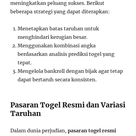
meningkatkan peluang sukses. Berikut
beberapa strategi yang dapat diterapkan:
Menetapkan batas taruhan untuk
menghindari kerugian besar.
Menggunakan kombinasi angka
berdasarkan analisis prediksi togel yang
tepat.
Mengelola bankroll dengan bijak agar tetap
dapat bertaruh secara konsisten.
Pasaran Togel Resmi dan Variasi
Taruhan
Dalam dunia perjudian,
pasaran togel resmi