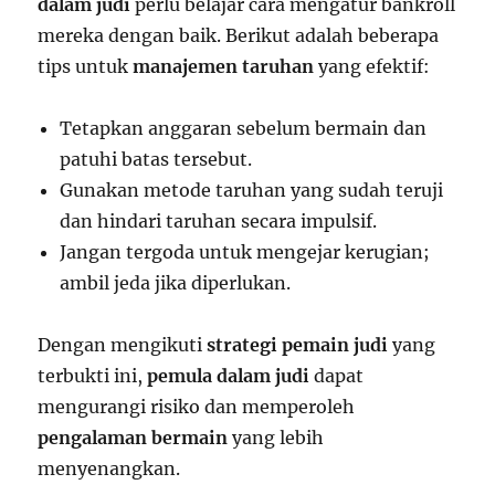
dalam judi
perlu belajar cara mengatur bankroll
mereka dengan baik. Berikut adalah beberapa
tips untuk
manajemen taruhan
yang efektif:
Tetapkan anggaran sebelum bermain dan
patuhi batas tersebut.
Gunakan metode taruhan yang sudah teruji
dan hindari taruhan secara impulsif.
Jangan tergoda untuk mengejar kerugian;
ambil jeda jika diperlukan.
Dengan mengikuti
strategi pemain judi
yang
terbukti ini,
pemula dalam judi
dapat
mengurangi risiko dan memperoleh
pengalaman bermain
yang lebih
menyenangkan.