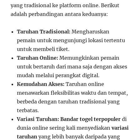
yang tradisional ke platform online. Berikut
adalah perbandingan antara keduanya:
Taruhan Tradisional:
Mengharuskan
pemain untuk mengunjungi lokasi tertentu
untuk membeli tiket.
Taruhan Online:
Memungkinkan pemain
untuk bertaruh dari mana saja dengan akses
mudah melalui perangkat digital.
Kemudahan Akses:
Taruhan online
menawarkan fleksibilitas waktu dan tempat,
berbeda dengan taruhan tradisional yang
terbatas.
Variasi Taruhan:
Bandar togel terpopuler
di
dunia online sering kali menyediakan
variasi
taruhan
yang lebih banyak daripada yang