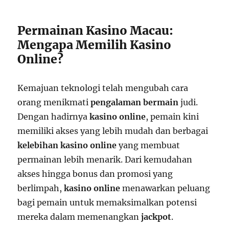
Permainan Kasino Macau:
Mengapa Memilih Kasino
Online?
Kemajuan teknologi telah mengubah cara
orang menikmati
pengalaman bermain
judi.
Dengan hadirnya
kasino online
, pemain kini
memiliki akses yang lebih mudah dan berbagai
kelebihan kasino online
yang membuat
permainan lebih menarik. Dari kemudahan
akses hingga bonus dan promosi yang
berlimpah,
kasino online
menawarkan peluang
bagi pemain untuk memaksimalkan potensi
mereka dalam memenangkan
jackpot
.