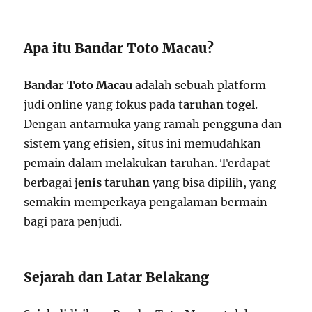
Apa itu Bandar Toto Macau?
Bandar Toto Macau
adalah sebuah platform
judi online yang fokus pada
taruhan togel
.
Dengan antarmuka yang ramah pengguna dan
sistem yang efisien, situs ini memudahkan
pemain dalam melakukan taruhan. Terdapat
berbagai
jenis taruhan
yang bisa dipilih, yang
semakin memperkaya pengalaman bermain
bagi para penjudi.
Sejarah dan Latar Belakang