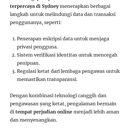
terpercaya di Sydney
menerapkan berbagai
langkah untuk melindungi data dan transaksi
penggunanya, seperti:
Penerapan enkripsi data untuk menjaga
privasi pengguna.
Sistem verifikasi identitas untuk mencegah
penipuan.
Regulasi ketat dari lembaga pengawas untuk
memastikan transparansi.
Dengan kombinasi teknologi canggih dan
pengawasan yang ketat, pengalaman bermain
di
tempat perjudian online
menjadi lebih aman
dan menyenangkan.