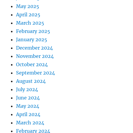
May 2025
April 2025
March 2025
February 2025
January 2025
December 2024
November 2024
October 2024
September 2024
August 2024
July 2024
June 2024
May 2024
April 2024
March 2024
February 2024