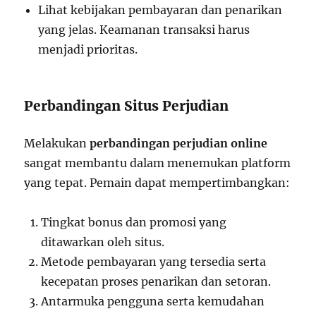
Lihat kebijakan pembayaran dan penarikan
yang jelas. Keamanan transaksi harus
menjadi prioritas.
Perbandingan Situs Perjudian
Melakukan
perbandingan perjudian online
sangat membantu dalam menemukan platform
yang tepat. Pemain dapat mempertimbangkan:
Tingkat bonus dan promosi yang
ditawarkan oleh situs.
Metode pembayaran yang tersedia serta
kecepatan proses penarikan dan setoran.
Antarmuka pengguna serta kemudahan