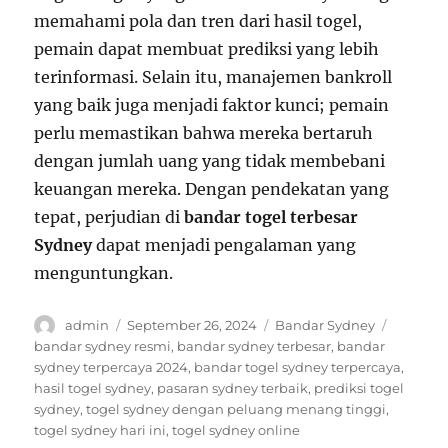
memahami pola dan tren dari hasil togel,
pemain dapat membuat prediksi yang lebih
terinformasi. Selain itu, manajemen bankroll
yang baik juga menjadi faktor kunci; pemain
perlu memastikan bahwa mereka bertaruh
dengan jumlah uang yang tidak membebani
keuangan mereka. Dengan pendekatan yang
tepat, perjudian di
bandar togel terbesar
Sydney
dapat menjadi pengalaman yang
menguntungkan.
Author
Posted
Categories
Tags
admin
September 26, 2024
Bandar Sydney
on
bandar sydney resmi
,
bandar sydney terbesar
,
bandar
sydney terpercaya 2024
,
bandar togel sydney terpercaya
,
hasil togel sydney
,
pasaran sydney terbaik
,
prediksi togel
sydney
,
togel sydney dengan peluang menang tinggi
,
togel sydney hari ini
,
togel sydney online