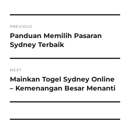
Post
PREVIOUS
navigation
Panduan Memilih Pasaran
Previous
post:
Sydney Terbaik
NEXT
Mainkan Togel Sydney Online
Next
post:
– Kemenangan Besar Menanti