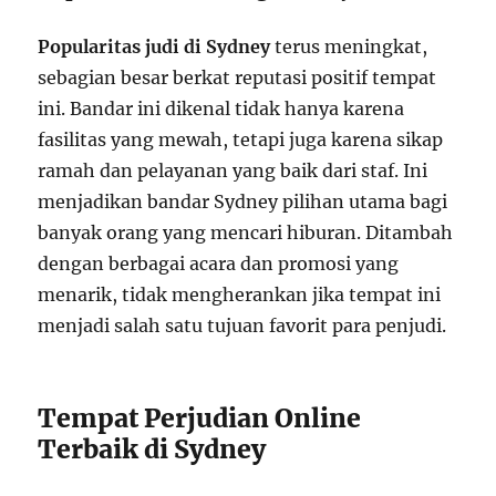
Popularitas judi di Sydney
terus meningkat,
sebagian besar berkat reputasi positif tempat
ini. Bandar ini dikenal tidak hanya karena
fasilitas yang mewah, tetapi juga karena sikap
ramah dan pelayanan yang baik dari staf. Ini
menjadikan bandar Sydney pilihan utama bagi
banyak orang yang mencari hiburan. Ditambah
dengan berbagai acara dan promosi yang
menarik, tidak mengherankan jika tempat ini
menjadi salah satu tujuan favorit para penjudi.
Tempat Perjudian Online
Terbaik di Sydney