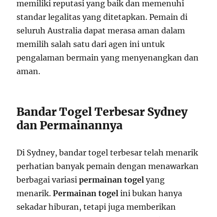
memiliki reputasi yang baik dan memenuhi
standar legalitas yang ditetapkan. Pemain di
seluruh Australia dapat merasa aman dalam
memilih salah satu dari agen ini untuk
pengalaman bermain yang menyenangkan dan
aman.
Bandar Togel Terbesar Sydney
dan Permainannya
Di Sydney, bandar togel terbesar telah menarik
perhatian banyak pemain dengan menawarkan
berbagai variasi
permainan togel
yang
menarik.
Permainan togel
ini bukan hanya
sekadar hiburan, tetapi juga memberikan