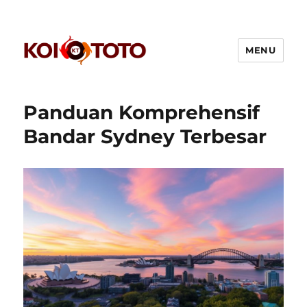
MENU
Freerestaurantcouponsnow
Panduan Komprehensif
Bandar Sydney Terbesar