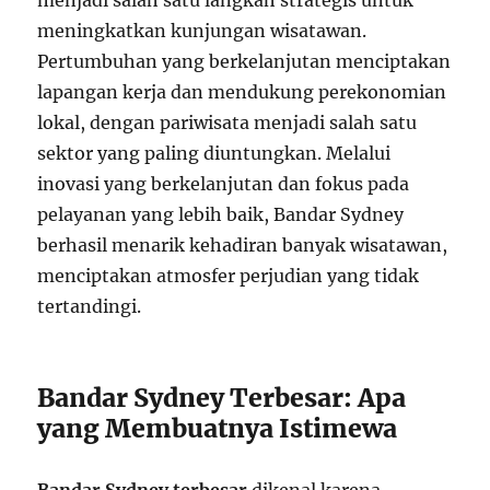
meningkatkan kunjungan wisatawan.
Pertumbuhan yang berkelanjutan menciptakan
lapangan kerja dan mendukung perekonomian
lokal, dengan pariwisata menjadi salah satu
sektor yang paling diuntungkan. Melalui
inovasi yang berkelanjutan dan fokus pada
pelayanan yang lebih baik, Bandar Sydney
berhasil menarik kehadiran banyak wisatawan,
menciptakan atmosfer perjudian yang tidak
tertandingi.
Bandar Sydney Terbesar: Apa
yang Membuatnya Istimewa
Bandar Sydney terbesar
dikenal karena