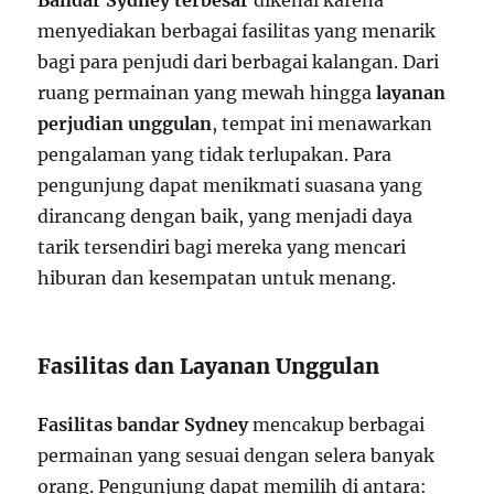
menyediakan berbagai fasilitas yang menarik
bagi para penjudi dari berbagai kalangan. Dari
ruang permainan yang mewah hingga
layanan
perjudian unggulan
, tempat ini menawarkan
pengalaman yang tidak terlupakan. Para
pengunjung dapat menikmati suasana yang
dirancang dengan baik, yang menjadi daya
tarik tersendiri bagi mereka yang mencari
hiburan dan kesempatan untuk menang.
Fasilitas dan Layanan Unggulan
Fasilitas bandar Sydney
mencakup berbagai
permainan yang sesuai dengan selera banyak
orang. Pengunjung dapat memilih di antara: