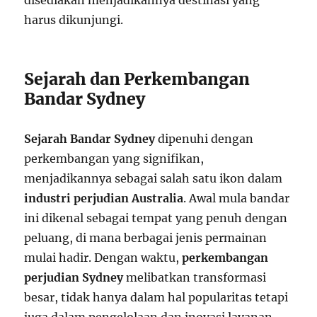
harus dikunjungi.
Sejarah dan Perkembangan
Bandar Sydney
Sejarah Bandar Sydney
dipenuhi dengan
perkembangan yang signifikan,
menjadikannya sebagai salah satu ikon dalam
industri perjudian Australia
. Awal mula bandar
ini dikenal sebagai tempat yang penuh dengan
peluang, di mana berbagai jenis permainan
mulai hadir. Dengan waktu,
perkembangan
perjudian Sydney
melibatkan transformasi
besar, tidak hanya dalam hal popularitas tetapi
juga dalam pengelolaan dan inovasi layanan