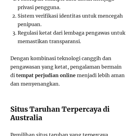
privasi pengguna.
Sistem verifikasi identitas untuk mencegah
penipuan.
Regulasi ketat dari lembaga pengawas untuk
memastikan transparansi.
Dengan kombinasi teknologi canggih dan
pengawasan yang ketat, pengalaman bermain
di
tempat perjudian online
menjadi lebih aman
dan menyenangkan.
Situs Taruhan Terpercaya di
Australia
Pemilihan situs taruhan yang terpercaya