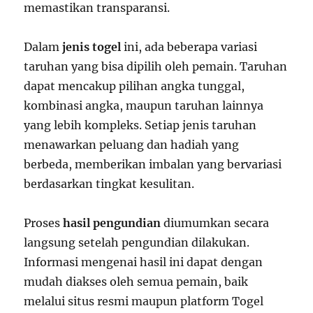
memastikan transparansi.
Dalam
jenis togel
ini, ada beberapa variasi
taruhan yang bisa dipilih oleh pemain. Taruhan
dapat mencakup pilihan angka tunggal,
kombinasi angka, maupun taruhan lainnya
yang lebih kompleks. Setiap jenis taruhan
menawarkan peluang dan hadiah yang
berbeda, memberikan imbalan yang bervariasi
berdasarkan tingkat kesulitan.
Proses
hasil pengundian
diumumkan secara
langsung setelah pengundian dilakukan.
Informasi mengenai hasil ini dapat dengan
mudah diakses oleh semua pemain, baik
melalui situs resmi maupun platform Togel