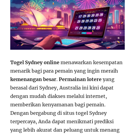
Togel Sydney online
menawarkan kesempatan
menarik bagi para pemain yang ingin meraih
kemenangan besar
.
Permainan lotere
yang
berasal dari Sydney, Australia ini kini dapat
dengan mudah diakses melalui internet,
memberikan kenyamanan bagi pemain.
Dengan bergabung di situs togel Sydney
terpercaya, Anda dapat menikmati prediksi
yang lebih akurat dan peluang untuk menang