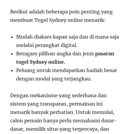
Berikut adalah beberapa poin penting yang
membuat Togel Sydney online menarik:
Mudah diakses kapan saja dan di mana saja
melalui perangkat digital.
Beragam pilihan angka dan jenis
pasaran
togel Sydney online.
Peluang untuk mendapatkan hadiah besar
dengan modal yang terjangkau.
Dengan mekanisme yang sederhana dan
sistem yang transparan, permainan ini
menarik banyak perhatian. Untuk memulai,
calon pemain hanya perlu memahami dasar-
dasar, memilih situs yang terpercaya, dan