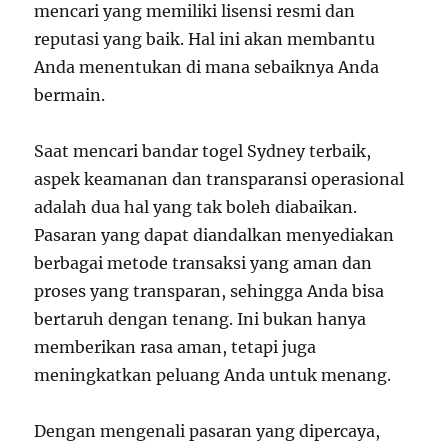
mencari yang memiliki lisensi resmi dan
reputasi yang baik. Hal ini akan membantu
Anda menentukan di mana sebaiknya Anda
bermain.
Saat mencari bandar togel Sydney terbaik,
aspek keamanan dan transparansi operasional
adalah dua hal yang tak boleh diabaikan.
Pasaran yang dapat diandalkan menyediakan
berbagai metode transaksi yang aman dan
proses yang transparan, sehingga Anda bisa
bertaruh dengan tenang. Ini bukan hanya
memberikan rasa aman, tetapi juga
meningkatkan peluang Anda untuk menang.
Dengan mengenali pasaran yang dipercaya,