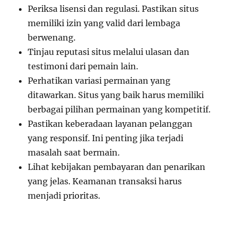
Periksa lisensi dan regulasi. Pastikan situs
memiliki izin yang valid dari lembaga
berwenang.
Tinjau reputasi situs melalui ulasan dan
testimoni dari pemain lain.
Perhatikan variasi permainan yang
ditawarkan. Situs yang baik harus memiliki
berbagai pilihan permainan yang kompetitif.
Pastikan keberadaan layanan pelanggan
yang responsif. Ini penting jika terjadi
masalah saat bermain.
Lihat kebijakan pembayaran dan penarikan
yang jelas. Keamanan transaksi harus
menjadi prioritas.