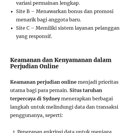
variasi permainan lengkap.
Site B – Menawarkan bonus dan promosi
menarik bagi anggota baru.
Site C – Memiliki sistem layanan pelanggan
yang responsif.
Keamanan dan Kenyamanan dalam
Perjudian Online
Keamanan perjudian online
menjadi prioritas
utama bagi para pemain.
Situs taruhan
terpercaya di Sydney
menerapkan berbagai
langkah untuk melindungi data dan transaksi
penggunanya, seperti:
Penerapan enkripsi data untuk menjaga