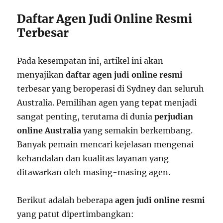
Daftar Agen Judi Online Resmi
Terbesar
Pada kesempatan ini, artikel ini akan
menyajikan
daftar agen judi online resmi
terbesar yang beroperasi di Sydney dan seluruh
Australia. Pemilihan agen yang tepat menjadi
sangat penting, terutama di dunia
perjudian
online Australia
yang semakin berkembang.
Banyak pemain mencari kejelasan mengenai
kehandalan dan kualitas layanan yang
ditawarkan oleh masing-masing agen.
Berikut adalah beberapa
agen judi online resmi
yang patut dipertimbangkan: