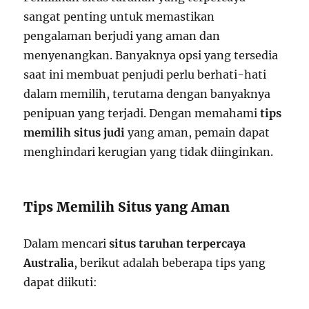
sangat penting untuk memastikan
pengalaman berjudi yang aman dan
menyenangkan. Banyaknya opsi yang tersedia
saat ini membuat penjudi perlu berhati-hati
dalam memilih, terutama dengan banyaknya
penipuan yang terjadi. Dengan memahami
tips
memilih situs judi
yang aman, pemain dapat
menghindari kerugian yang tidak diinginkan.
Tips Memilih Situs yang Aman
Dalam mencari
situs taruhan terpercaya
Australia
, berikut adalah beberapa tips yang
dapat diikuti: