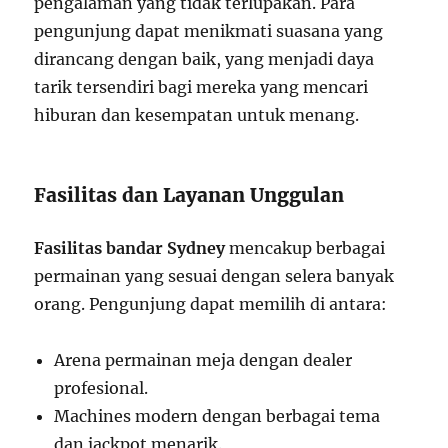
pengalaman yang tidak terlupakan. Para
pengunjung dapat menikmati suasana yang
dirancang dengan baik, yang menjadi daya
tarik tersendiri bagi mereka yang mencari
hiburan dan kesempatan untuk menang.
Fasilitas dan Layanan Unggulan
Fasilitas bandar Sydney
mencakup berbagai
permainan yang sesuai dengan selera banyak
orang. Pengunjung dapat memilih di antara:
Arena permainan meja dengan dealer
profesional.
Machines modern dengan berbagai tema
dan jackpot menarik.