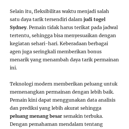
Selain itu, fleksibilitas waktu menjadi salah
satu daya tarik tersendiri dalam
judi togel
Sydney
. Pemain tidak harus terikat pada jadwal
tertentu, sehingga bisa menyesuaikan dengan
kegiatan sehari-hari. Keberadaan berbagai
agen juga seringkali memberikan bonus
menarik yang menambah daya tarik permainan
ini.
Teknologi modern memberikan peluang untuk
memenangkan permainan dengan lebih baik.
Pemain kini dapat menggunakan data analisis
dan prediksi yang lebih akurat sehingga
peluang menang besar
semakin terbuka.
Dengan pemahaman mendalam tentang