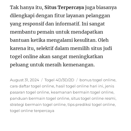
Tak hanya itu,
Situs Terpercaya
juga biasanya
dilengkapi dengan fitur layanan pelanggan
yang responsif dan informatif. Ini sangat
membantu pemain untuk mendapatkan
bantuan ketika mengalami kesulitan. Oleh
karena itu, selektif dalam memilih situs judi
togel online akan sangat meningkatkan
peluang untuk meraih kemenangan.
Posted
Categories
Tags
August 31, 2024
Togel 4D/3D/2D
bonus togel online
,
on
cara daftar togel online
,
hasil togel online hari ini
,
jenis
pasaran togel online
,
keamanan bermain togel online
,
panduan bermain togel online
,
situs togel online resmi
,
strategi bermain togel online
,
tips prediksi togel online
,
togel online terpercaya