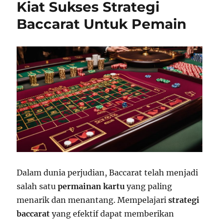
Kiat Sukses Strategi
Baccarat Untuk Pemain
Dalam dunia perjudian, Baccarat telah menjadi
salah satu
permainan kartu
yang paling
menarik dan menantang. Mempelajari
strategi
baccarat
yang efektif dapat memberikan