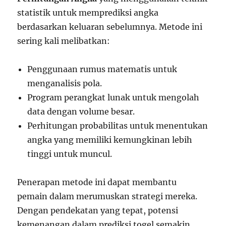
statistik untuk memprediksi angka
berdasarkan keluaran sebelumnya. Metode ini
sering kali melibatkan:
Penggunaan rumus matematis untuk
menganalisis pola.
Program perangkat lunak untuk mengolah
data dengan volume besar.
Perhitungan probabilitas untuk menentukan
angka yang memiliki kemungkinan lebih
tinggi untuk muncul.
Penerapan metode ini dapat membantu
pemain dalam merumuskan strategi mereka.
Dengan pendekatan yang tepat, potensi
kemenangan dalam prediksi togel semakin