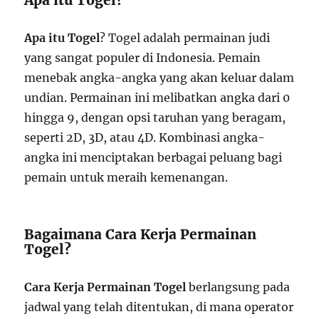
Apa itu Togel
? Togel adalah permainan judi
yang sangat populer di Indonesia. Pemain
menebak angka-angka yang akan keluar dalam
undian. Permainan ini melibatkan angka dari 0
hingga 9, dengan opsi taruhan yang beragam,
seperti 2D, 3D, atau 4D. Kombinasi angka-
angka ini menciptakan berbagai peluang bagi
pemain untuk meraih kemenangan.
Bagaimana Cara Kerja Permainan
Togel?
Cara Kerja Permainan Togel
berlangsung pada
jadwal yang telah ditentukan, di mana operator