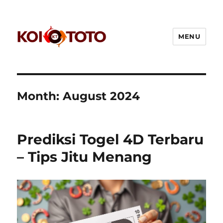
MENU
Freerestaurantcouponsnow
Month:
August 2024
Prediksi Togel 4D Terbaru
– Tips Jitu Menang