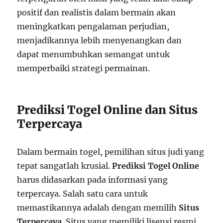
positif dan realistis dalam bermain akan
meningkatkan pengalaman perjudian,
menjadikannya lebih menyenangkan dan
dapat menumbuhkan semangat untuk
memperbaiki strategi permainan.
Prediksi Togel Online dan Situs
Terpercaya
Dalam bermain togel, pemilihan situs judi yang
tepat sangatlah krusial.
Prediksi Togel Online
harus didasarkan pada informasi yang
terpercaya. Salah satu cara untuk
memastikannya adalah dengan memilih
Situs
Terpercaya
. Situs yang memiliki lisensi resmi