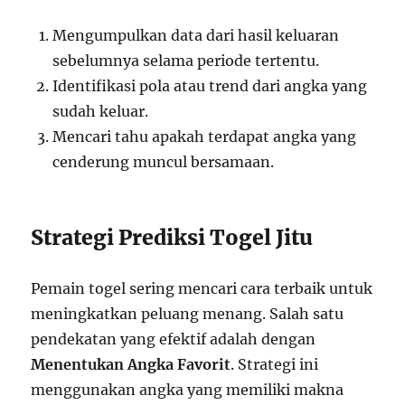
Mengumpulkan data dari hasil keluaran
sebelumnya selama periode tertentu.
Identifikasi pola atau trend dari angka yang
sudah keluar.
Mencari tahu apakah terdapat angka yang
cenderung muncul bersamaan.
Strategi Prediksi Togel Jitu
Pemain togel sering mencari cara terbaik untuk
meningkatkan peluang menang. Salah satu
pendekatan yang efektif adalah dengan
Menentukan Angka Favorit
. Strategi ini
menggunakan angka yang memiliki makna