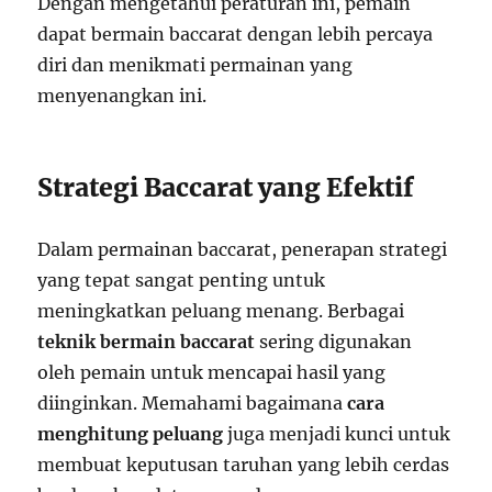
Dengan mengetahui peraturan ini, pemain
dapat bermain baccarat dengan lebih percaya
diri dan menikmati permainan yang
menyenangkan ini.
Strategi Baccarat yang Efektif
Dalam permainan baccarat, penerapan strategi
yang tepat sangat penting untuk
meningkatkan peluang menang. Berbagai
teknik bermain baccarat
sering digunakan
oleh pemain untuk mencapai hasil yang
diinginkan. Memahami bagaimana
cara
menghitung peluang
juga menjadi kunci untuk
membuat keputusan taruhan yang lebih cerdas