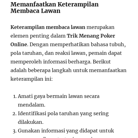
Memanfaatkan Keterampilan
Membaca Lawan
Keterampilan membaca lawan
merupakan
elemen penting dalam
Trik Menang Poker
Online
. Dengan memperhatikan bahasa tubuh,
pola taruhan, dan reaksi lawan, pemain dapat
memperoleh informasi berharga. Berikut
adalah beberapa langkah untuk memanfaatkan
keterampilan ini:
Amati gaya bermain lawan secara
mendalam.
Identifikasi pola taruhan yang sering
dilakukan.
Gunakan informasi yang didapat untuk