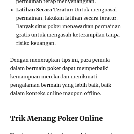
permainan tetap menyenangkan.
Latihan Secara Teratur:
Untuk menguasai
permainan, lakukan latihan secara teratur.
Banyak situs poker menawarkan permainan
gratis untuk mengasah keterampilan tanpa
risiko keuangan.
Dengan menerapkan tips ini, para pemula
dalam bermain poker dapat memperbaiki
kemampuan mereka dan menikmati
pengalaman bermain yang lebih baik, baik
dalam konteks online maupun offline.
Trik Menang Poker Online