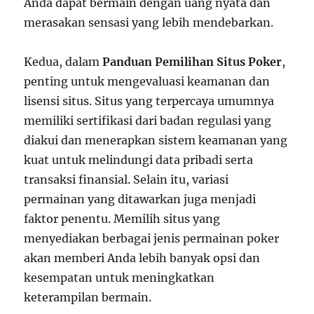
Anda dapat bermain dengan uang nyata dan
merasakan sensasi yang lebih mendebarkan.
Kedua, dalam
Panduan Pemilihan Situs Poker
,
penting untuk mengevaluasi keamanan dan
lisensi situs. Situs yang terpercaya umumnya
memiliki sertifikasi dari badan regulasi yang
diakui dan menerapkan sistem keamanan yang
kuat untuk melindungi data pribadi serta
transaksi finansial. Selain itu, variasi
permainan yang ditawarkan juga menjadi
faktor penentu. Memilih situs yang
menyediakan berbagai jenis permainan poker
akan memberi Anda lebih banyak opsi dan
kesempatan untuk meningkatkan
keterampilan bermain.