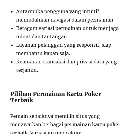
Antarmuka pengguna yang intuitif,
memudahkan navigasi dalam permainan.
Beragam variasi permainan untuk menjaga
minat dan tantangan.
Layanan pelanggan yang responsif, siap
membantu kapan saja.
Keamanan transaksi dan privasi data yang
terjamin.
Pilihan Permainan Kartu Poker
Terbaik
Pemain sebaiknya memilih situs yang
menawarkan berbagai
permainan kartu poker
terbaik
. Variasi ini mencakup: