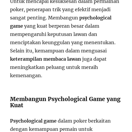
Untuk mencapai kesuksesan dalam permainan
poker, penerapan trik yang efektif menjadi
sangat penting. Membangun
psychological
game
yang kuat berperan besar dalam
mempengaruhi keputusan lawan dan
menciptakan keunggulan yang menentukan.
Selain itu, kemampuan dalam menguasai
keterampilan membaca lawan
juga dapat
meningkatkan peluang untuk meraih
kemenangan.
Membangun Psychological Game yang
Kuat
Psychological game
dalam poker berkaitan
dengan kemampuan pemain untuk