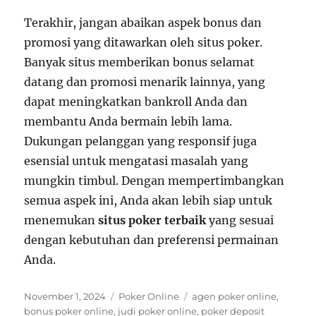
Terakhir, jangan abaikan aspek bonus dan
promosi yang ditawarkan oleh situs poker.
Banyak situs memberikan bonus selamat
datang dan promosi menarik lainnya, yang
dapat meningkatkan bankroll Anda dan
membantu Anda bermain lebih lama.
Dukungan pelanggan yang responsif juga
esensial untuk mengatasi masalah yang
mungkin timbul. Dengan mempertimbangkan
semua aspek ini, Anda akan lebih siap untuk
menemukan
situs poker terbaik
yang sesuai
dengan kebutuhan dan preferensi permainan
Anda.
Posted
Categories
Tags
November 1, 2024
Poker Online
agen poker online
,
on
bonus poker online
,
judi poker online
,
poker deposit