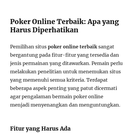
Poker Online Terbaik: Apa yang
Harus Diperhatikan
Pemilihan situs
poker online terbaik
sangat
bergantung pada fitur-fitur yang tersedia dan
jenis permainan yang ditawarkan. Pemain perlu
melakukan penelitian untuk menemukan situs
yang memenuhi semua kriteria. Terdapat
beberapa aspek penting yang patut dicermati
agar pengalaman bermain poker online
menjadi menyenangkan dan menguntungkan.
Fitur yang Harus Ada