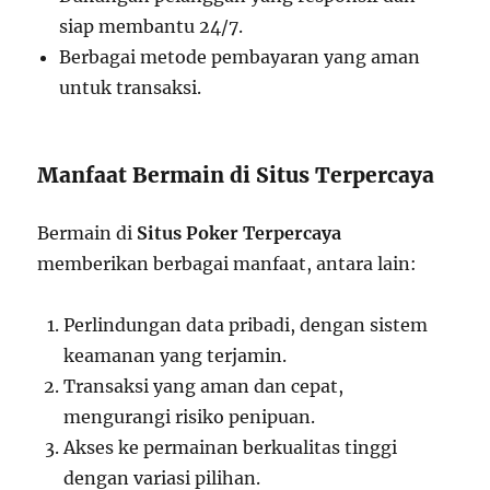
siap membantu 24/7.
Berbagai metode pembayaran yang aman
untuk transaksi.
Manfaat Bermain di Situs Terpercaya
Bermain di
Situs Poker Terpercaya
memberikan berbagai manfaat, antara lain:
Perlindungan data pribadi, dengan sistem
keamanan yang terjamin.
Transaksi yang aman dan cepat,
mengurangi risiko penipuan.
Akses ke permainan berkualitas tinggi
dengan variasi pilihan.