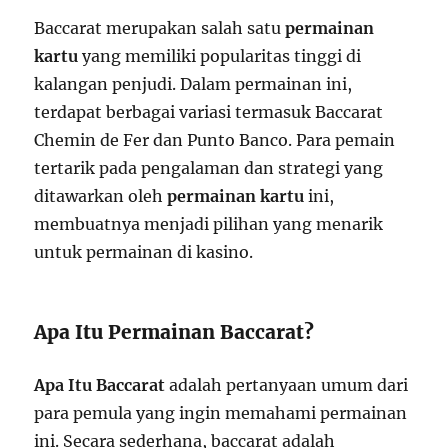
Baccarat merupakan salah satu
permainan
kartu
yang memiliki popularitas tinggi di
kalangan penjudi. Dalam permainan ini,
terdapat berbagai variasi termasuk Baccarat
Chemin de Fer dan Punto Banco. Para pemain
tertarik pada pengalaman dan strategi yang
ditawarkan oleh
permainan kartu
ini,
membuatnya menjadi pilihan yang menarik
untuk permainan di kasino.
Apa Itu Permainan Baccarat?
Apa Itu Baccarat
adalah pertanyaan umum dari
para pemula yang ingin memahami permainan
ini. Secara sederhana, baccarat adalah