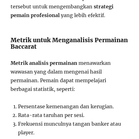
tersebut untuk mengembangkan
strategi
pemain profesional
yang lebih efektif.
Metrik untuk Menganalisis Permainan
Baccarat
Metrik analisis permainan
menawarkan
wawasan yang dalam mengenai hasil
permainan. Pemain dapat mempelajari
berbagai statistik, seperti:
Persentase kemenangan dan kerugian.
Rata-rata taruhan per sesi.
Frekuensi munculnya tangan banker atau
player.