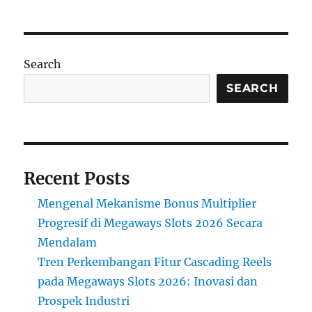
Search
SEARCH
Recent Posts
Mengenal Mekanisme Bonus Multiplier
Progresif di Megaways Slots 2026 Secara
Mendalam
Tren Perkembangan Fitur Cascading Reels
pada Megaways Slots 2026: Inovasi dan
Prospek Industri