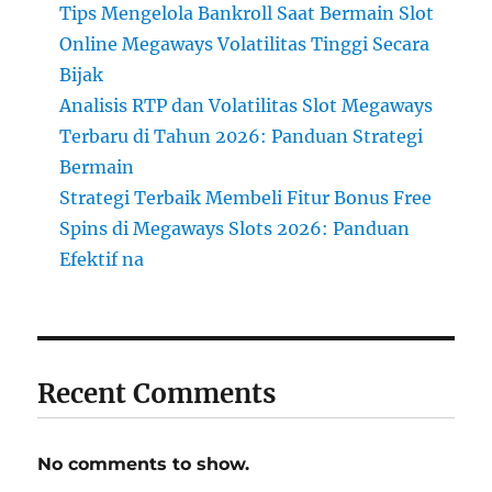
Tips Mengelola Bankroll Saat Bermain Slot
Online Megaways Volatilitas Tinggi Secara
Bijak
Analisis RTP dan Volatilitas Slot Megaways
Terbaru di Tahun 2026: Panduan Strategi
Bermain
Strategi Terbaik Membeli Fitur Bonus Free
Spins di Megaways Slots 2026: Panduan
Efektif na
Recent Comments
No comments to show.