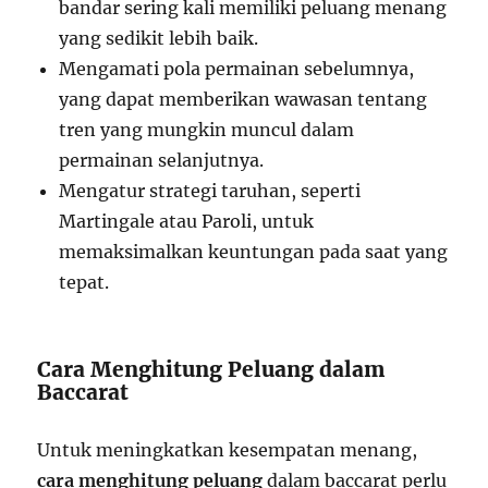
bandar sering kali memiliki peluang menang
yang sedikit lebih baik.
Mengamati pola permainan sebelumnya,
yang dapat memberikan wawasan tentang
tren yang mungkin muncul dalam
permainan selanjutnya.
Mengatur strategi taruhan, seperti
Martingale atau Paroli, untuk
memaksimalkan keuntungan pada saat yang
tepat.
Cara Menghitung Peluang dalam
Baccarat
Untuk meningkatkan kesempatan menang,
cara menghitung peluang
dalam baccarat perlu