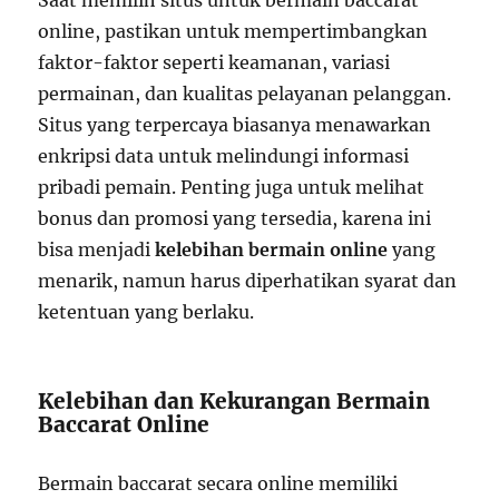
online, pastikan untuk mempertimbangkan
faktor-faktor seperti keamanan, variasi
permainan, dan kualitas pelayanan pelanggan.
Situs yang terpercaya biasanya menawarkan
enkripsi data untuk melindungi informasi
pribadi pemain. Penting juga untuk melihat
bonus dan promosi yang tersedia, karena ini
bisa menjadi
kelebihan bermain online
yang
menarik, namun harus diperhatikan syarat dan
ketentuan yang berlaku.
Kelebihan dan Kekurangan Bermain
Baccarat Online
Bermain baccarat secara online memiliki