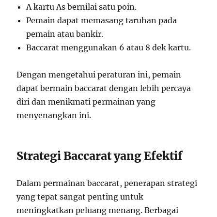
A kartu As bernilai satu poin.
Pemain dapat memasang taruhan pada
pemain atau bankir.
Baccarat menggunakan 6 atau 8 dek kartu.
Dengan mengetahui peraturan ini, pemain
dapat bermain baccarat dengan lebih percaya
diri dan menikmati permainan yang
menyenangkan ini.
Strategi Baccarat yang Efektif
Dalam permainan baccarat, penerapan strategi
yang tepat sangat penting untuk
meningkatkan peluang menang. Berbagai