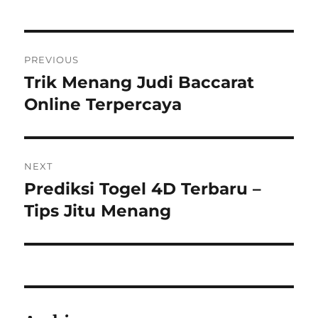
Post
PREVIOUS
navigation
Trik Menang Judi Baccarat
Previous
post:
Online Terpercaya
NEXT
Prediksi Togel 4D Terbaru –
Next
post:
Tips Jitu Menang