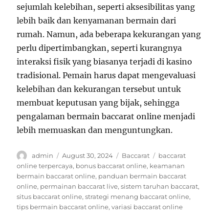
sejumlah kelebihan, seperti aksesibilitas yang
lebih baik dan kenyamanan bermain dari
rumah. Namun, ada beberapa kekurangan yang
perlu dipertimbangkan, seperti kurangnya
interaksi fisik yang biasanya terjadi di kasino
tradisional. Pemain harus dapat mengevaluasi
kelebihan dan kekurangan tersebut untuk
membuat keputusan yang bijak, sehingga
pengalaman bermain baccarat online menjadi
lebih memuaskan dan menguntungkan.
Author
Posted
Categories
Tags
admin
August 30, 2024
Baccarat
baccarat
on
online terpercaya
,
bonus baccarat online
,
keamanan
bermain baccarat online
,
panduan bermain baccarat
online
,
permainan baccarat live
,
sistem taruhan baccarat
,
situs baccarat online
,
strategi menang baccarat online
,
tips bermain baccarat online
,
variasi baccarat online