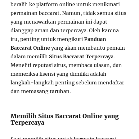
beralih ke platform online untuk menikmati
permainan baccarat. Namun, tidak semua situs
yang menawarkan permainan ini dapat
dianggap aman dan terpercaya. Oleh karena
itu, penting untuk mengikuti
Panduan
Baccarat Online
yang akan membantu pemain
dalam memilih
Situs Baccarat Terpercaya
.
Meneliti reputasi situs, membaca ulasan, dan
memeriksa lisensi yang dimiliki adalah
langkah-langkah penting sebelum mendaftar
dan memasang taruhan.
Memilih Situs Baccarat Online yang
Terpercaya
Saat memilih situs untuk bermain baccarat