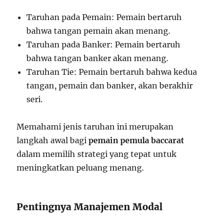
Taruhan pada Pemain: Pemain bertaruh
bahwa tangan pemain akan menang.
Taruhan pada Banker: Pemain bertaruh
bahwa tangan banker akan menang.
Taruhan Tie: Pemain bertaruh bahwa kedua
tangan, pemain dan banker, akan berakhir
seri.
Memahami jenis taruhan ini merupakan
langkah awal bagi
pemain pemula baccarat
dalam memilih strategi yang tepat untuk
meningkatkan peluang menang.
Pentingnya Manajemen Modal