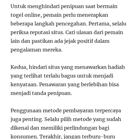
Untuk menghindari penipuan saat bermain
togel online, pemain perlu menerapkan
beberapa langkah pencegahan. Pertama, selalu
periksa reputasi situs. Cari ulasan dari pemain
lain dan pastikan ada jejak positif dalam
pengalaman mereka.
Kedua, hindari situs yang menawarkan hadiah
yang terlihat terlalu bagus untuk menjadi
kenyataan. Penawaran yang berlebihan bisa
menjadi tanda penipuan.
Penggunaan metode pembayaran terpercaya
juga penting. Selalu pilih metode yang sudah
dikenal dan memiliki perlindungan bagi
konsumen. Terakhir, jangan terburu-buru