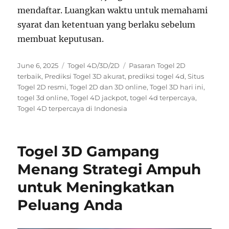
mendaftar. Luangkan waktu untuk memahami
syarat dan ketentuan yang berlaku sebelum
membuat keputusan.
Posted
Categories
Tags
June 6, 2025
Togel 4D/3D/2D
Pasaran Togel 2D
on
terbaik
,
Prediksi Togel 3D akurat
,
prediksi togel 4d
,
Situs
Togel 2D resmi
,
Togel 2D dan 3D online
,
Togel 3D hari ini
,
togel 3d online
,
Togel 4D jackpot
,
togel 4d terpercaya
,
Togel 4D terpercaya di Indonesia
Togel 3D Gampang
Menang Strategi Ampuh
untuk Meningkatkan
Peluang Anda