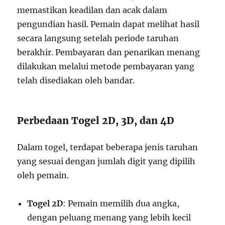
memastikan keadilan dan acak dalam
pengundian hasil. Pemain dapat melihat hasil
secara langsung setelah periode taruhan
berakhir. Pembayaran dan penarikan menang
dilakukan melalui metode pembayaran yang
telah disediakan oleh bandar.
Perbedaan Togel 2D, 3D, dan 4D
Dalam togel, terdapat beberapa jenis taruhan
yang sesuai dengan jumlah digit yang dipilih
oleh pemain.
Togel 2D
: Pemain memilih dua angka,
dengan peluang menang yang lebih kecil