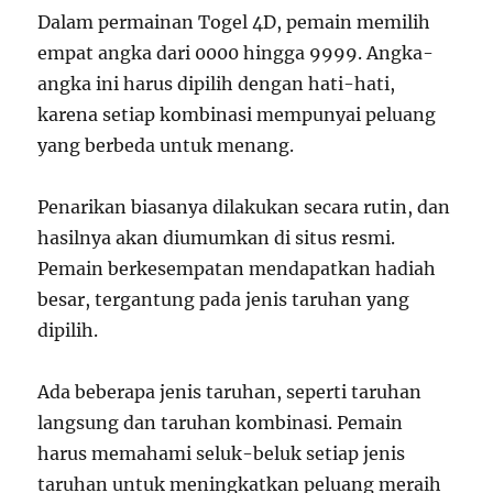
Dalam permainan Togel 4D, pemain memilih
empat angka dari 0000 hingga 9999. Angka-
angka ini harus dipilih dengan hati-hati,
karena setiap kombinasi mempunyai peluang
yang berbeda untuk menang.
Penarikan biasanya dilakukan secara rutin, dan
hasilnya akan diumumkan di situs resmi.
Pemain berkesempatan mendapatkan hadiah
besar, tergantung pada jenis taruhan yang
dipilih.
Ada beberapa jenis taruhan, seperti taruhan
langsung dan taruhan kombinasi. Pemain
harus memahami seluk-beluk setiap jenis
taruhan untuk meningkatkan peluang meraih