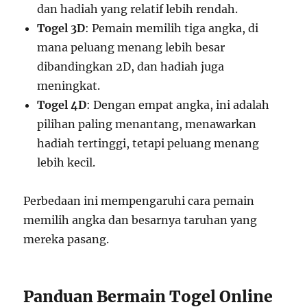
dan hadiah yang relatif lebih rendah.
Togel 3D
: Pemain memilih tiga angka, di
mana peluang menang lebih besar
dibandingkan 2D, dan hadiah juga
meningkat.
Togel 4D
: Dengan empat angka, ini adalah
pilihan paling menantang, menawarkan
hadiah tertinggi, tetapi peluang menang
lebih kecil.
Perbedaan ini mempengaruhi cara pemain
memilih angka dan besarnya taruhan yang
mereka pasang.
Panduan Bermain Togel Online