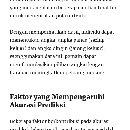
yang menang dalam beberapa undian terakhir
untuk menentukan pola tertentu.
Dengan memperhatikan hasil, individu dapat
menentukan angka-angka panas (sering
keluar) dan angka dingin (jarang keluar).
Menggunakan data ini, pemain dapat
memformulasikan pilihan angka dengan
harapan meningkatkan peluang menang.
Faktor yang Mempengaruhi
Akurasi Prediksi
Beberapa faktor berkontribusi pada akurasi
prediksi dalam togel. Dua di antaranya adalah