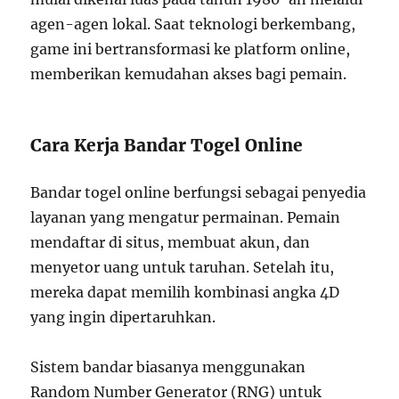
agen-agen lokal. Saat teknologi berkembang,
game ini bertransformasi ke platform online,
memberikan kemudahan akses bagi pemain.
Cara Kerja Bandar Togel Online
Bandar togel online berfungsi sebagai penyedia
layanan yang mengatur permainan. Pemain
mendaftar di situs, membuat akun, dan
menyetor uang untuk taruhan. Setelah itu,
mereka dapat memilih kombinasi angka 4D
yang ingin dipertaruhkan.
Sistem bandar biasanya menggunakan
Random Number Generator (RNG) untuk