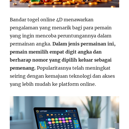
Bandar togel online 4D menawarkan
pengalaman yang menarik bagi para pemain
yang ingin mencoba peruntungannya dalam
permainan angka.
Dalam jenis permainan ini,
pemain memilih empat digit angka dan
berharap nomor yang dipilih keluar sebagai
pemenang.
Popularitasnya telah meningkat
seiring dengan kemajuan teknologi dan akses
yang lebih mudah ke platform online.