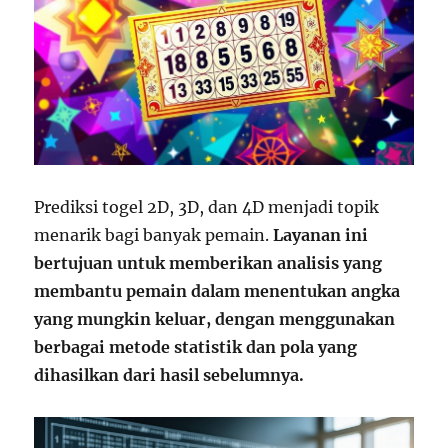
Prediksi togel 2D, 3D, dan 4D menjadi topik
menarik bagi banyak pemain.
Layanan ini
bertujuan untuk memberikan analisis yang
membantu pemain dalam menentukan angka
yang mungkin keluar, dengan menggunakan
berbagai metode statistik dan pola yang
dihasilkan dari hasil sebelumnya.