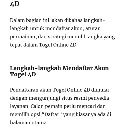
4D
Dalam bagian ini, akan dibahas langkah-
langkah untuk mendaftar akun, aturan
permainan, dan strategi memilih angka yang
tepat dalam Togel Online 4D.
Langkah-langkah Mendaftar Akun
Togel 4D
Pendaftaran akun Togel Online 4D dimulai
dengan mengunjungi situs resmi penyedia
layanan. Calon pemain perlu mencari dan
memilih opsi “Daftar” yang biasanya ada di
halaman utama.