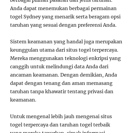
Anda dapat menemukan berbagai permainan
togel Sydney yang menarik serta beragam opsi
taruhan yang sesuai dengan preferensi Anda.
Sistem keamanan yang handal juga merupakan
keunggulan utama dari situs togel terpercaya.
Mereka menggunakan teknologi enkripsi yang
canggih untuk melindungi data Anda dari
ancaman keamanan. Dengan demikian, Anda
dapat dengan tenang dan aman memasang
taruhan tanpa khawatir tentang privasi dan
keamanan.
Untuk mengenal lebih jauh mengenai situs
togel terpercaya dan taruhan togel terbaik
yang mereka tawarkan, simak informasi