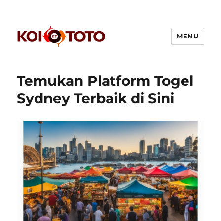
MENU
Freerestaurantcouponsnow
Temukan Platform Togel
Sydney Terbaik di Sini