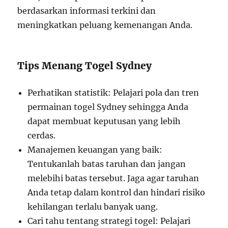
berdasarkan informasi terkini dan
meningkatkan peluang kemenangan Anda.
Tips Menang Togel Sydney
Perhatikan statistik: Pelajari pola dan tren
permainan togel Sydney sehingga Anda
dapat membuat keputusan yang lebih
cerdas.
Manajemen keuangan yang baik:
Tentukanlah batas taruhan dan jangan
melebihi batas tersebut. Jaga agar taruhan
Anda tetap dalam kontrol dan hindari risiko
kehilangan terlalu banyak uang.
Cari tahu tentang strategi togel: Pelajari