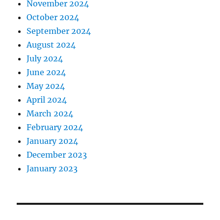
November 2024
October 2024
September 2024
August 2024
July 2024
June 2024
May 2024
April 2024
March 2024
February 2024
January 2024
December 2023
January 2023