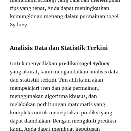
tips yang tepat, Anda dapat meningkatkan
kemungkinan menang dalam permainan togel
Sydney.
Analisis Data dan Statistik Terkini
Untuk menyediakan
prediksi togel Sydney
yang akurat, kami mengandalkan analisis data
dan statistik terkini. Tim ahli kami akan
mempelajari tren dan pola permainan,
menggunakan algoritma khusus, dan
melakukan perhitungan matematis yang
kompleks untuk menciptakan prediksi yang
dapat diandalkan. Dengan mengikuti prediksi
kami, Anda dapat membuat keputusan