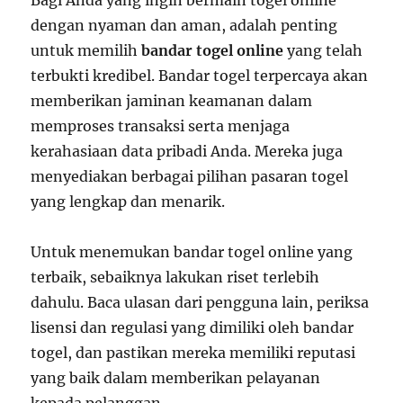
dengan nyaman dan aman, adalah penting
untuk memilih
bandar togel online
yang telah
terbukti kredibel. Bandar togel terpercaya akan
memberikan jaminan keamanan dalam
memproses transaksi serta menjaga
kerahasiaan data pribadi Anda. Mereka juga
menyediakan berbagai pilihan pasaran togel
yang lengkap dan menarik.
Untuk menemukan bandar togel online yang
terbaik, sebaiknya lakukan riset terlebih
dahulu. Baca ulasan dari pengguna lain, periksa
lisensi dan regulasi yang dimiliki oleh bandar
togel, dan pastikan mereka memiliki reputasi
yang baik dalam memberikan pelayanan
kepada pelanggan.