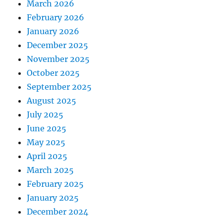
March 2026
February 2026
January 2026
December 2025
November 2025
October 2025
September 2025
August 2025
July 2025
June 2025
May 2025
April 2025
March 2025
February 2025
January 2025
December 2024