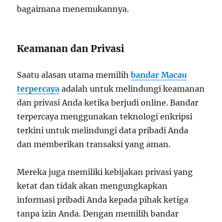
bagaimana menemukannya.
Keamanan dan Privasi
Saatu alasan utama memilih
bandar Macau
terpercaya
adalah untuk melindungi keamanan
dan privasi Anda ketika berjudi online. Bandar
terpercaya menggunakan teknologi enkripsi
terkini untuk melindungi data pribadi Anda
dan memberikan transaksi yang aman.
Mereka juga memiliki kebijakan privasi yang
ketat dan tidak akan mengungkapkan
informasi pribadi Anda kepada pihak ketiga
tanpa izin Anda. Dengan memilih bandar