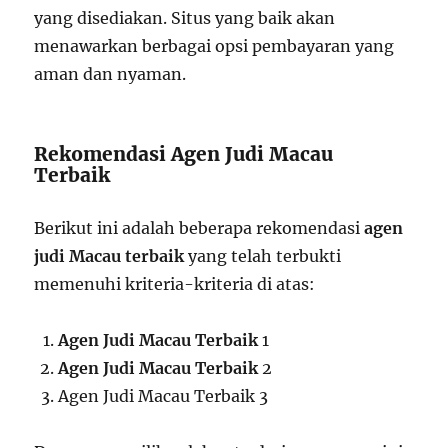
yang disediakan. Situs yang baik akan
menawarkan berbagai opsi pembayaran yang
aman dan nyaman.
Rekomendasi Agen Judi Macau
Terbaik
Berikut ini adalah beberapa rekomendasi
agen
judi Macau terbaik
yang telah terbukti
memenuhi kriteria-kriteria di atas:
Agen Judi Macau Terbaik
1
Agen Judi Macau Terbaik
2
Agen Judi Macau Terbaik 3