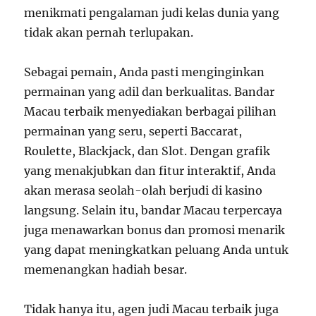
menikmati pengalaman judi kelas dunia yang
tidak akan pernah terlupakan.
Sebagai pemain, Anda pasti menginginkan
permainan yang adil dan berkualitas. Bandar
Macau terbaik menyediakan berbagai pilihan
permainan yang seru, seperti Baccarat,
Roulette, Blackjack, dan Slot. Dengan grafik
yang menakjubkan dan fitur interaktif, Anda
akan merasa seolah-olah berjudi di kasino
langsung. Selain itu, bandar Macau terpercaya
juga menawarkan bonus dan promosi menarik
yang dapat meningkatkan peluang Anda untuk
memenangkan hadiah besar.
Tidak hanya itu, agen judi Macau terbaik juga