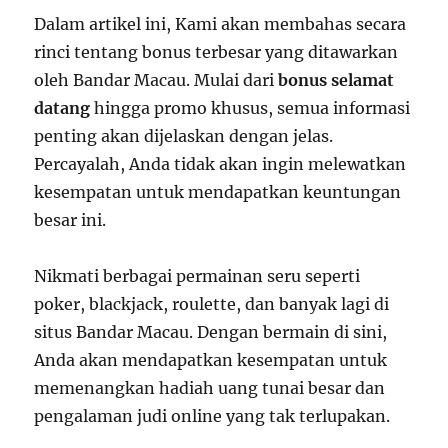
Dalam artikel ini, Kami akan membahas secara
rinci tentang bonus terbesar yang ditawarkan
oleh Bandar Macau. Mulai dari
bonus selamat
datang
hingga promo khusus, semua informasi
penting akan dijelaskan dengan jelas.
Percayalah, Anda tidak akan ingin melewatkan
kesempatan untuk mendapatkan keuntungan
besar ini.
Nikmati berbagai permainan seru seperti
poker, blackjack, roulette, dan banyak lagi di
situs Bandar Macau. Dengan bermain di sini,
Anda akan mendapatkan kesempatan untuk
memenangkan hadiah uang tunai besar dan
pengalaman judi online yang tak terlupakan.