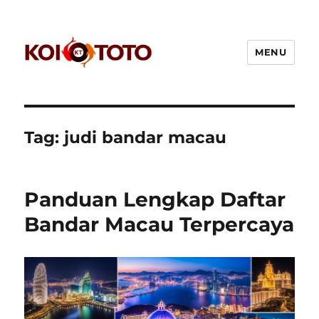
MENU
Freerestaurantcouponsnow
Tag:
judi bandar macau
Panduan Lengkap Daftar
Bandar Macau Terpercaya