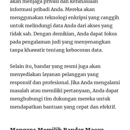
akan menjaga privasi dan kerahasiaan
informasi pribadi Anda. Mereka akan
menggunakan teknologi enkripsi yang canggih
untuk melindungi data Anda dari akses yang
tidak sah. Dengan demikian, Anda dapat fokus
pada pengalaman judi yang menyenangkan
tanpa khawatir tentang kebocoran data.
Selain itu, bandar yang resmi juga akan
menyediakan layanan pelanggan yang
responsif dan profesional. Jika Anda mengalami
masalah atau memiliki pertanyaan, Anda dapat
menghubungi tim dukungan mereka untuk
mendapatkan bantuan yang cepat dan efektif.
Mengapa Memilih Bandar Macau