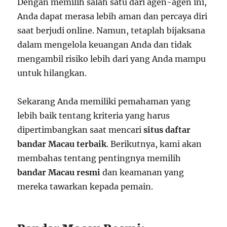
Dengan memilih salah satu dari agen-agen ini,
Anda dapat merasa lebih aman dan percaya diri
saat berjudi online. Namun, tetaplah bijaksana
dalam mengelola keuangan Anda dan tidak
mengambil risiko lebih dari yang Anda mampu
untuk hilangkan.
Sekarang Anda memiliki pemahaman yang
lebih baik tentang kriteria yang harus
dipertimbangkan saat mencari
situs daftar
bandar Macau terbaik
. Berikutnya, kami akan
membahas tentang pentingnya memilih
bandar Macau resmi
dan keamanan yang
mereka tawarkan kepada pemain.