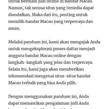
untuk bermain judi online di Bandar Macau.
Namun, tak semua situs yang tersedia dapat
diandalkan. Maka dari itu, penting untuk
memilih bandar Macau yang terpercaya dan
aman.
Melalui panduan ini, kami akan mengajak Anda
untuk mengeksplorasi proses daftar menjadi
anggota bandar Macau online dengan
langkah-langkah yang jelas dan terpercaya.
Selain itu, kami juga akan memberikan
rekomendasi mengenai situs-situs bandar
Macau terbaik yang bisa Anda pilih.
Dengan menggunakan panduan ini, Anda
dapat memastikan pengalaman judi Anda