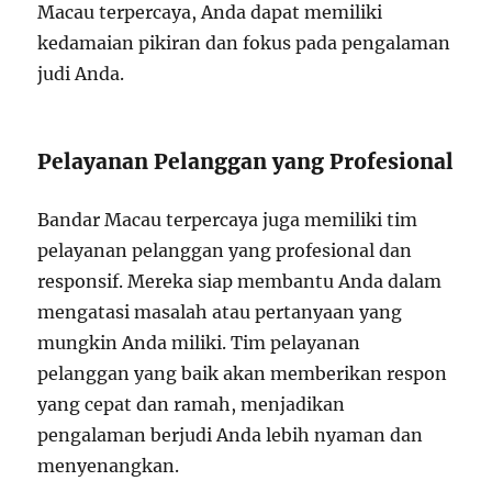
Macau terpercaya, Anda dapat memiliki
kedamaian pikiran dan fokus pada pengalaman
judi Anda.
Pelayanan Pelanggan yang Profesional
Bandar Macau terpercaya juga memiliki tim
pelayanan pelanggan yang profesional dan
responsif. Mereka siap membantu Anda dalam
mengatasi masalah atau pertanyaan yang
mungkin Anda miliki. Tim pelayanan
pelanggan yang baik akan memberikan respon
yang cepat dan ramah, menjadikan
pengalaman berjudi Anda lebih nyaman dan
menyenangkan.