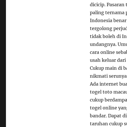
dicicip. Pasaran
paling ternama 
Indonesia benar
tergolong perj
tidak boleh di I
undangnya. Umu
cara online seba
usah keluar dar
Cukup main di ba
nikmati serunya 
Ada internet bu
togel toto macau
cukup berdampak
togel online ya
bandar. Dapat d
taruhan cukup s