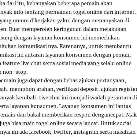
aka dari itu, kebanyakan beberapa pemain akan
ak info tentang permainan togel online dari internet.
l yang umum dikerjakan yakni dengan menanyakan di
en. Buat memperoleh keringanan dalam melakukan
gsung dengan layanan konsumen ini memerlukan
akukan komunikasi nya. Karenanya, untuk membantu
nikasi ini antaran layanan konsumen dengan pemain
feature live chat serta sosial media yang selalu online
m non-stop.
 pemain juga dapat dengan bebas ajukan pertanyaan,
ah, memohon arahan, verifikasi deposit, ajukan register
anyak kembali. Live chat ini menjadi wadah perantara di
erta layanan konsumen. Layanan konsumen ini lantas
pemain dan bakal memberikan respon dengancepat. Mak
 juga bisa main togel online secara lancar. Untuk social
yai ini ada facebook, twitter, instagram serta masihlah