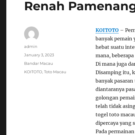
Renah Pamenan
KOITOTO
– Perm
banyak pemain y
Author
admin
hebat suatu inte
Posted
January 3, 2023
mana, beberapa 
on
Categories
Bandar Macau
Di mana juga da
Tags
KOITOTO
,
Toto Macau
Disamping itu, 
banyak pasaran 
diantaranya pasa
golongan pemain 
telah tidak asin
togel toto macau
dipercaya yang s
Pada permainan 