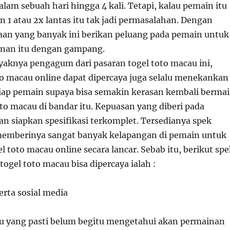
alam sebuah hari hingga 4 kali. Tetapi, kalau pemain itu
 1 atau 2x lantas itu tak jadi permasalahan. Dengan
an yang banyak ini berikan peluang pada pemain untuk
nan itu dengan gampang.
aknya pengagum dari pasaran togel toto macau ini,
to macau online dapat dipercaya juga selalu menekankan
iap pemain supaya bisa semakin kerasan kembali berma
to macau di bandar itu. Kepuasan yang diberi pada
an siapkan spesifikasi terkomplet. Tersedianya spek
memberinya sangat banyak kelapangan di pemain untuk
toto macau online secara lancar. Sebab itu, berikut spe
ogel toto macau bisa dipercaya ialah :
serta sosial media
u yang pasti belum begitu mengetahui akan permainan