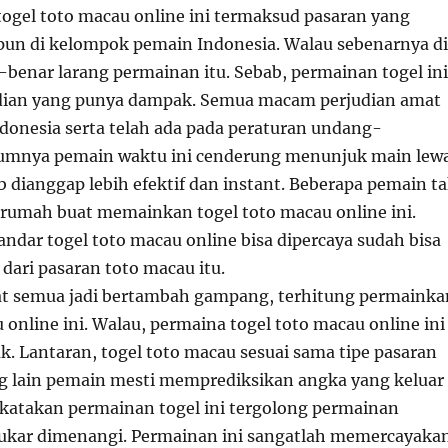
 togel toto macau online ini termaksud pasaran yang
pun di kelompok pemain Indonesia. Walau sebenarnya di
-benar larang permainan itu. Sebab, permainan togel ini
udian yang punya dampak. Semua macam perjudian amat
ndonesia serta telah ada pada peraturan undang-
mnya pemain waktu ini cenderung menunjuk main lew
b dianggap lebih efektif dan instant. Beberapa pemain t
i rumah buat memainkan togel toto macau online ini.
ndar togel toto macau online bisa dipercaya sudah bisa
dari pasaran toto macau itu.
at semua jadi bertambah gampang, terhitung permainka
 online ini. Walau, permaina togel toto macau online ini
. Lantaran, togel toto macau sesuai sama tipe pasaran
ng lain pemain mesti memprediksikan angka yang keluar
ikatakan permainan togel ini tergolong permainan
ukar dimenangi. Permainan ini sangatlah memercayaka