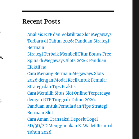
Recent Posts
n
Analisis RTP dan Volatilitas Slot Megaways
Terbaru di Tahun 2026: Panduan Strategi
Bermain
Strategi Terbaik Membeli Fitur Bonus Free
e.
Spins di Megaways Slots 2026: Panduan
Efektif na
Cara Menang Bermain Megaways Slots
2026 dengan Modal Kecil untuk Pemula:
Strategi dan Tips Praktis
Cara Memilih Situs Slot Online Terpercaya
dengan RTP Tinggi di Tahun 2026:
s
Panduan untuk Pemula dan Tips Strategi
Bermain Slot
Cara Aman Transaksi Deposit Togel
4D/3D/2D Menggunakan E-Wallet Resmi di
Tahun 2026