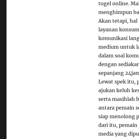
togel online. M
menghimpun bany
Akan tetapi, ha
layanan konsum
komunikasi lan
medium untuk l
dalam soal komu
dengan sediakan 
sepanjang 24ja
Lewat spek itu,
ajukan keluh kes
serta masihlah b
antara pemain s
siap menolong 
dari itu, pemain
media yang dipun