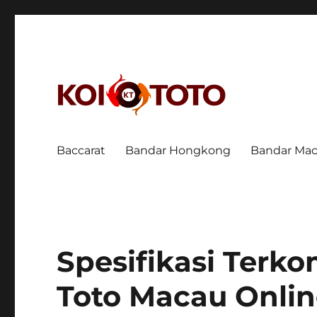
Daftar Bandar Toto Macau Terpercaya
Freerestaurantcoupons
Baccarat
Bandar Hongkong
Bandar Ma
Spesifikasi Terk
Toto Macau Onlin