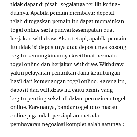
tidak dapat di pisah, segalanya terlilit kedua-
duanya. Apabila pemain membayar deposit
telah ditegaskan pemain itu dapat memainkan
togel online serta punyai kesempatan buat
kerjakan withdraw. Akan tetapi, apabila pemain
itu tidak isi depositnya atau deposit nya kosong
begitu kemungkinannya kecil buat bermain
togel online dan kerjakan withdraw. Withdraw
yakni pelayanan penarikan dana keuntungan
hasil dari kemenangan togel online. Karena itu,
deposit dan withdraw ini yaitu bisnis yang
begitu penting sekali di dalam permainan togel
online. Karenanya, bandar togel toto macau
online juga udah persiapkan metoda
pembayaran negosiasi komplet salah satunya :