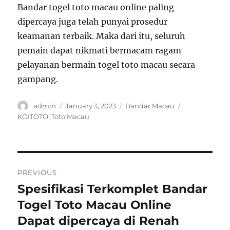
Bandar togel toto macau online paling
dipercaya juga telah punyai prosedur
keamanan terbaik. Maka dari itu, seluruh
pemain dapat nikmati bermacam ragam
pelayanan bermain togel toto macau secara
gampang.
Author
Posted
Categories
Tags
admin
January 3, 2023
Bandar Macau
on
KOITOTO
,
Toto Macau
Post
PREVIOUS
navigation
Spesifikasi Terkomplet Bandar
Previous
post:
Togel Toto Macau Online
Dapat dipercaya di Renah