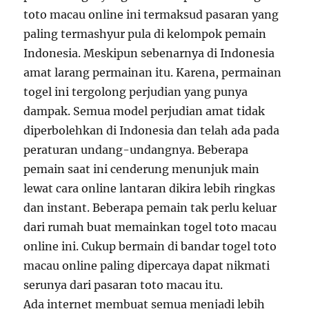
toto macau online ini termaksud pasaran yang
paling termashyur pula di kelompok pemain
Indonesia. Meskipun sebenarnya di Indonesia
amat larang permainan itu. Karena, permainan
togel ini tergolong perjudian yang punya
dampak. Semua model perjudian amat tidak
diperbolehkan di Indonesia dan telah ada pada
peraturan undang-undangnya. Beberapa
pemain saat ini cenderung menunjuk main
lewat cara online lantaran dikira lebih ringkas
dan instant. Beberapa pemain tak perlu keluar
dari rumah buat memainkan togel toto macau
online ini. Cukup bermain di bandar togel toto
macau online paling dipercaya dapat nikmati
serunya dari pasaran toto macau itu.
Ada internet membuat semua menjadi lebih