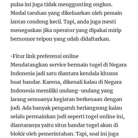
pulsa ini juga tidak menggunting ongkos.
Modal taruhan yang dikeluarkan oleh pemain
lantas condong kecil. Tapi, anda juga mesti
menegaskan jika operator yang dipakai mirip
bernomor telpon yang udah didaftarkan.
•Fitur link preferensi online
Mendatangkan service bermain togel di Negara
Indonesia jadi satu diantara kendala khusus
buat bandar. Karena, dikenali kalau di Negara
Indonesia memiliki undang-undang yang
larang semuanya kegiatan berkenaan dengan
judi. Ada banyak pengaruh berlangsung kalau
selalu permainkan judi seperti togel online ini,
diantaranya yaitu situs bandar togel akan di
blokir oleh pemerintahan. Tapi, soal ini juga