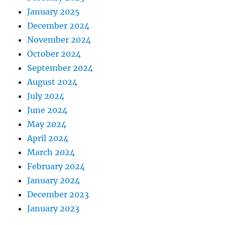
January 2025
December 2024
November 2024
October 2024
September 2024
August 2024
July 2024
June 2024
May 2024
April 2024
March 2024
February 2024
January 2024
December 2023
January 2023