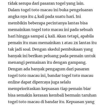
tidak serupa dari pasaran togel yang lain.
Dalam togel toto macau ini buka pengeluaran
angka nya itu 4 kali pada suatu hari. Ini
membikin beberapa pecintanya lantas bisa
memainkan togel toto macau ini pada sebuah
hari hingga sampai 4 kali. Akan tetapi, apabila
pemain itu mau memainkan 1 atau 2x lantas itu
tak jadi soal. Dengan skedul pembukaan yang
banyak ini berikan peluang pada pemain untuk
menangi permainan itu dengan gampang.
Dengan ada banyak pengagum dari pasaran
togel toto macau ini, bandar togel toto macau
online dapat dipercaya juga selalu
memprioritaskan kepuasan tiap pemain biar
bisa semakin kerasan kembali bermain taruhan
togel toto macau di bandar itu. Kepuasan yang