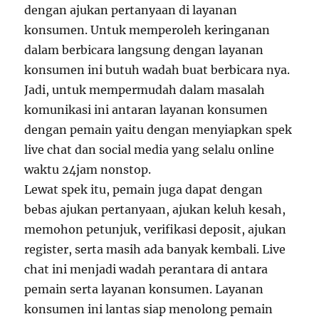
dengan ajukan pertanyaan di layanan
konsumen. Untuk memperoleh keringanan
dalam berbicara langsung dengan layanan
konsumen ini butuh wadah buat berbicara nya.
Jadi, untuk mempermudah dalam masalah
komunikasi ini antaran layanan konsumen
dengan pemain yaitu dengan menyiapkan spek
live chat dan social media yang selalu online
waktu 24jam nonstop.
Lewat spek itu, pemain juga dapat dengan
bebas ajukan pertanyaan, ajukan keluh kesah,
memohon petunjuk, verifikasi deposit, ajukan
register, serta masih ada banyak kembali. Live
chat ini menjadi wadah perantara di antara
pemain serta layanan konsumen. Layanan
konsumen ini lantas siap menolong pemain