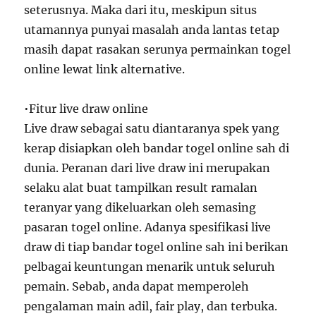
seterusnya. Maka dari itu, meskipun situs
utamannya punyai masalah anda lantas tetap
masih dapat rasakan serunya permainkan togel
online lewat link alternative.
•Fitur live draw online
Live draw sebagai satu diantaranya spek yang
kerap disiapkan oleh bandar togel online sah di
dunia. Peranan dari live draw ini merupakan
selaku alat buat tampilkan result ramalan
teranyar yang dikeluarkan oleh semasing
pasaran togel online. Adanya spesifikasi live
draw di tiap bandar togel online sah ini berikan
pelbagai keuntungan menarik untuk seluruh
pemain. Sebab, anda dapat memperoleh
pengalaman main adil, fair play, dan terbuka.