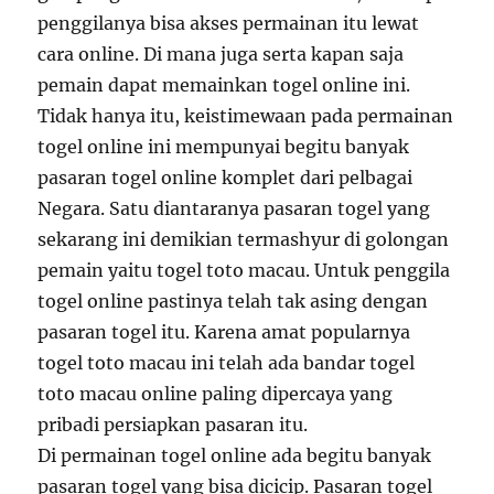
penggilanya bisa akses permainan itu lewat
cara online. Di mana juga serta kapan saja
pemain dapat memainkan togel online ini.
Tidak hanya itu, keistimewaan pada permainan
togel online ini mempunyai begitu banyak
pasaran togel online komplet dari pelbagai
Negara. Satu diantaranya pasaran togel yang
sekarang ini demikian termashyur di golongan
pemain yaitu togel toto macau. Untuk penggila
togel online pastinya telah tak asing dengan
pasaran togel itu. Karena amat popularnya
togel toto macau ini telah ada bandar togel
toto macau online paling dipercaya yang
pribadi persiapkan pasaran itu.
Di permainan togel online ada begitu banyak
pasaran togel yang bisa dicicip. Pasaran togel