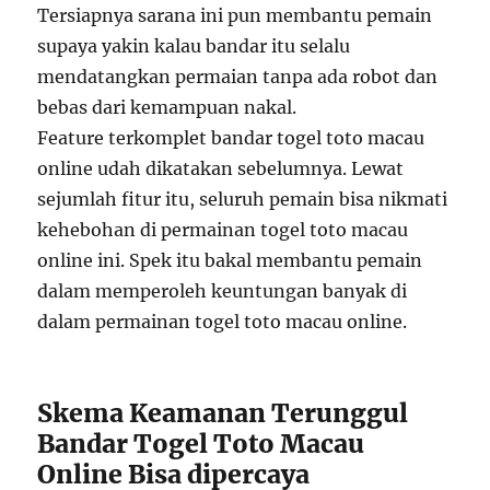
Tersiapnya sarana ini pun membantu pemain
supaya yakin kalau bandar itu selalu
mendatangkan permaian tanpa ada robot dan
bebas dari kemampuan nakal.
Feature terkomplet bandar togel toto macau
online udah dikatakan sebelumnya. Lewat
sejumlah fitur itu, seluruh pemain bisa nikmati
kehebohan di permainan togel toto macau
online ini. Spek itu bakal membantu pemain
dalam memperoleh keuntungan banyak di
dalam permainan togel toto macau online.
Skema Keamanan Terunggul
Bandar Togel Toto Macau
Online Bisa dipercaya