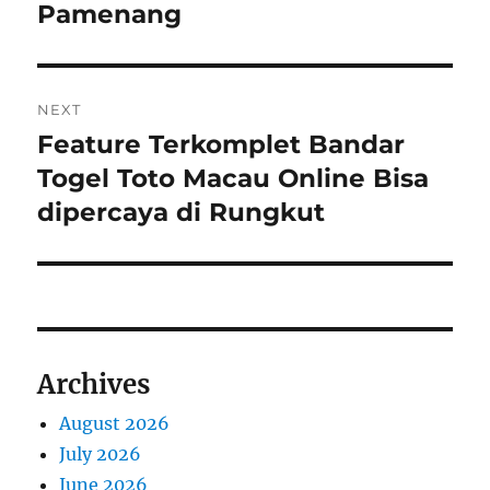
Pamenang
NEXT
Feature Terkomplet Bandar
Next
post:
Togel Toto Macau Online Bisa
dipercaya di Rungkut
Archives
August 2026
July 2026
June 2026