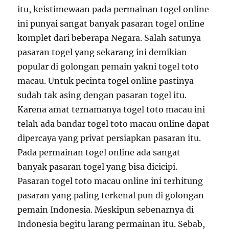
itu, keistimewaan pada permainan togel online
ini punyai sangat banyak pasaran togel online
komplet dari beberapa Negara. Salah satunya
pasaran togel yang sekarang ini demikian
popular di golongan pemain yakni togel toto
macau. Untuk pecinta togel online pastinya
sudah tak asing dengan pasaran togel itu.
Karena amat ternamanya togel toto macau ini
telah ada bandar togel toto macau online dapat
dipercaya yang privat persiapkan pasaran itu.
Pada permainan togel online ada sangat
banyak pasaran togel yang bisa dicicipi.
Pasaran togel toto macau online ini terhitung
pasaran yang paling terkenal pun di golongan
pemain Indonesia. Meskipun sebenarnya di
Indonesia begitu larang permainan itu. Sebab,