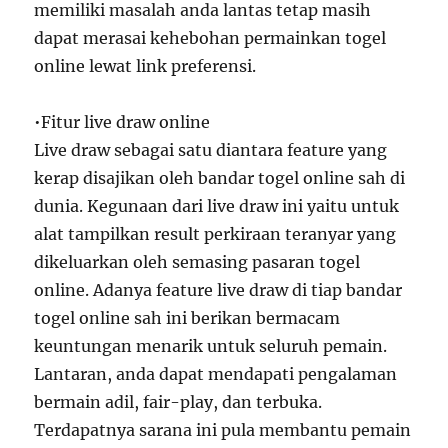
memiliki masalah anda lantas tetap masih
dapat merasai kehebohan permainkan togel
online lewat link preferensi.
•Fitur live draw online
Live draw sebagai satu diantara feature yang
kerap disajikan oleh bandar togel online sah di
dunia. Kegunaan dari live draw ini yaitu untuk
alat tampilkan result perkiraan teranyar yang
dikeluarkan oleh semasing pasaran togel
online. Adanya feature live draw di tiap bandar
togel online sah ini berikan bermacam
keuntungan menarik untuk seluruh pemain.
Lantaran, anda dapat mendapati pengalaman
bermain adil, fair-play, dan terbuka.
Terdapatnya sarana ini pula membantu pemain