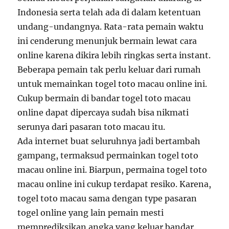
Indonesia serta telah ada di dalam ketentuan
undang-undangnya. Rata-rata pemain waktu
ini cenderung menunjuk bermain lewat cara
online karena dikira lebih ringkas serta instant.
Beberapa pemain tak perlu keluar dari rumah
untuk memainkan togel toto macau online ini.
Cukup bermain di bandar togel toto macau
online dapat dipercaya sudah bisa nikmati
serunya dari pasaran toto macau itu.
Ada internet buat seluruhnya jadi bertambah
gampang, termaksud permainkan togel toto
macau online ini. Biarpun, permaina togel toto
macau online ini cukup terdapat resiko. Karena,
togel toto macau sama dengan type pasaran
togel online yang lain pemain mesti
memprediksikan angka yang keluar bandar.