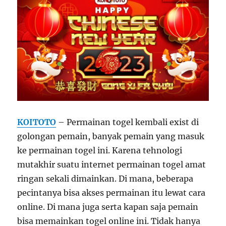
KOITOTO
– Permainan togel kembali exist di
golongan pemain, banyak pemain yang masuk
ke permainan togel ini. Karena tehnologi
mutakhir suatu internet permainan togel amat
ringan sekali dimainkan. Di mana, beberapa
pecintanya bisa akses permainan itu lewat cara
online. Di mana juga serta kapan saja pemain
bisa memainkan togel online ini. Tidak hanya