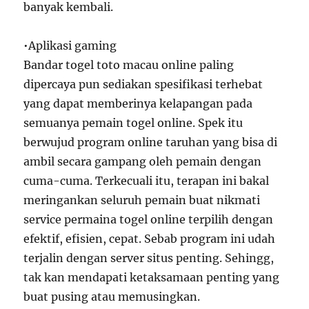
banyak kembali.
•Aplikasi gaming
Bandar togel toto macau online paling
dipercaya pun sediakan spesifikasi terhebat
yang dapat memberinya kelapangan pada
semuanya pemain togel online. Spek itu
berwujud program online taruhan yang bisa di
ambil secara gampang oleh pemain dengan
cuma-cuma. Terkecuali itu, terapan ini bakal
meringankan seluruh pemain buat nikmati
service permaina togel online terpilih dengan
efektif, efisien, cepat. Sebab program ini udah
terjalin dengan server situs penting. Sehingg,
tak kan mendapati ketaksamaan penting yang
buat pusing atau memusingkan.