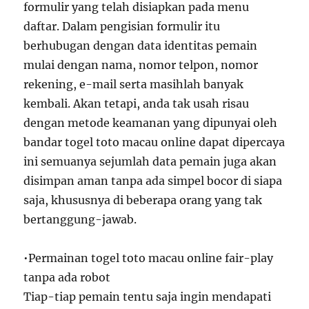
formulir yang telah disiapkan pada menu
daftar. Dalam pengisian formulir itu
berhubugan dengan data identitas pemain
mulai dengan nama, nomor telpon, nomor
rekening, e-mail serta masihlah banyak
kembali. Akan tetapi, anda tak usah risau
dengan metode keamanan yang dipunyai oleh
bandar togel toto macau online dapat dipercaya
ini semuanya sejumlah data pemain juga akan
disimpan aman tanpa ada simpel bocor di siapa
saja, khususnya di beberapa orang yang tak
bertanggung-jawab.
•Permainan togel toto macau online fair-play
tanpa ada robot
Tiap-tiap pemain tentu saja ingin mendapati