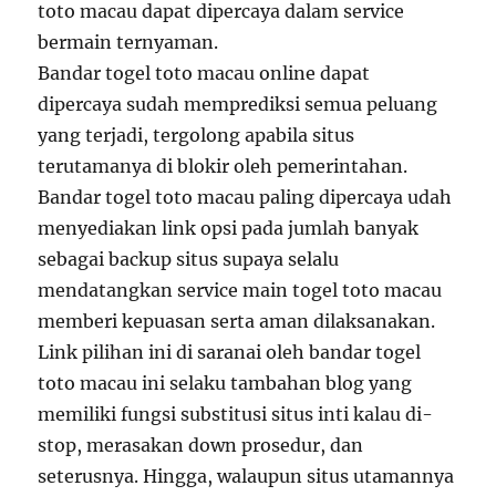
toto macau dapat dipercaya dalam service
bermain ternyaman.
Bandar togel toto macau online dapat
dipercaya sudah memprediksi semua peluang
yang terjadi, tergolong apabila situs
terutamanya di blokir oleh pemerintahan.
Bandar togel toto macau paling dipercaya udah
menyediakan link opsi pada jumlah banyak
sebagai backup situs supaya selalu
mendatangkan service main togel toto macau
memberi kepuasan serta aman dilaksanakan.
Link pilihan ini di saranai oleh bandar togel
toto macau ini selaku tambahan blog yang
memiliki fungsi substitusi situs inti kalau di-
stop, merasakan down prosedur, dan
seterusnya. Hingga, walaupun situs utamannya