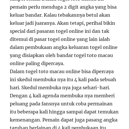
pemain perlu menduga 2 digit angka yang bisa
keluar bandar. Kalau tebakannya betul akan
keluar jadi juaranya. Akan tetapi, perihal bikin
special dari pasaran togel online ini dan tak
ditemui di pasar togel online yang lain ialah
dalam pembukaan angka keluaran togel online
yang disiapkan oleh bandar togel toto macau
online paling dipercaya.
Dalam togel toto macau online bisa dipercaya
ini skedul membuka nya itu 4 kali pada sebuah
hari. Skedul membuka nya juga sehari-hari.
Dengan 4 kali agenda membuka nya memberi
peluang pada fansnya untuk coba permainan
itu beberapa kali hingga sampai dapat temukan
kemenangan. Pemain dapat juga pasang angka
taruhan berlainan di 4 kali pembukaan itu.