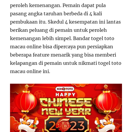
peroleh kemenangan. Pemain dapat pula
pasang angka taruhan berbeda di 4 kali
pembukaan itu. Skedul 4 kesempatan ini lantas
berikan peluang di pemain untuk peroleh
kemenangan lebih simpel. Bandar togel toto
macau online bisa dipercaya pun persiapkan
beberapa feature menarik yang bisa memberi
kelapangan di pemain untuk nikmati togel toto
macau online ini.