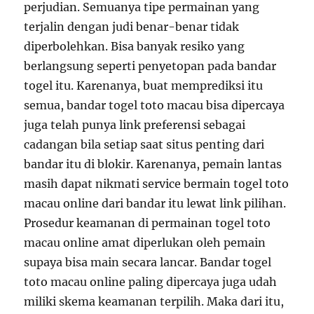
perjudian. Semuanya tipe permainan yang
terjalin dengan judi benar-benar tidak
diperbolehkan. Bisa banyak resiko yang
berlangsung seperti penyetopan pada bandar
togel itu. Karenanya, buat memprediksi itu
semua, bandar togel toto macau bisa dipercaya
juga telah punya link preferensi sebagai
cadangan bila setiap saat situs penting dari
bandar itu di blokir. Karenanya, pemain lantas
masih dapat nikmati service bermain togel toto
macau online dari bandar itu lewat link pilihan.
Prosedur keamanan di permainan togel toto
macau online amat diperlukan oleh pemain
supaya bisa main secara lancar. Bandar togel
toto macau online paling dipercaya juga udah
miliki skema keamanan terpilih. Maka dari itu,