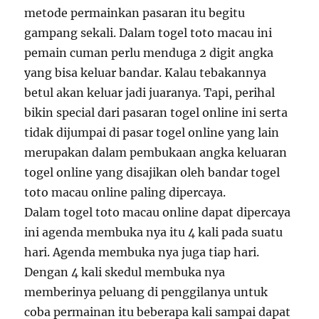
metode permainkan pasaran itu begitu
gampang sekali. Dalam togel toto macau ini
pemain cuman perlu menduga 2 digit angka
yang bisa keluar bandar. Kalau tebakannya
betul akan keluar jadi juaranya. Tapi, perihal
bikin special dari pasaran togel online ini serta
tidak dijumpai di pasar togel online yang lain
merupakan dalam pembukaan angka keluaran
togel online yang disajikan oleh bandar togel
toto macau online paling dipercaya.
Dalam togel toto macau online dapat dipercaya
ini agenda membuka nya itu 4 kali pada suatu
hari. Agenda membuka nya juga tiap hari.
Dengan 4 kali skedul membuka nya
memberinya peluang di penggilanya untuk
coba permainan itu beberapa kali sampai dapat