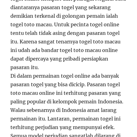
diantaranya pasaran togel yang sekarang
demikian terkenal di golongan pemain ialah
togel toto macau. Untuk pecinta togel online
tentu telah tidak asing dengan pasaran togel
itu. Karena sangat tenarnya togel toto macau
ini udah ada bandar togel toto macau online
dapat dipercaya yang pribadi persiapkan
pasaran itu.
Di dalam permainan togel online ada banyak
pasaran togel yang bisa dicicip. Pasaran togel
toto macau online ini terhitung pasaran yang
paling popular di kelompok pemain Indonesia.
Walau sebenarnya di Indonesia amat larang
permainan itu. Lantaran, permainan togel ini
terhitung perjudian yang mempunyai efek.
Semua model perjudian sangatlah dilarang di