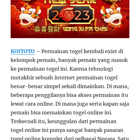
KOITOTO
– Permainan togel kembali exist di
kelompok pemain, banyak pemain yang masuk
ke permainan togel ini. Karena tehnologi
mutakhir sebuah internet permainan togel
benar-benar simpel sekali dimainkan. Di mana,
beberapa penggilanya bisa akses permainan itu
lewat cara online. Di mana juga serta kapan saja
pemain bisa memainkan togel online ini.
Terkecuali itu, keunggulan dari permainan
togel online ini punya sangat banyak pasaran
togel online komplet dari pelbagai Negara. Satu