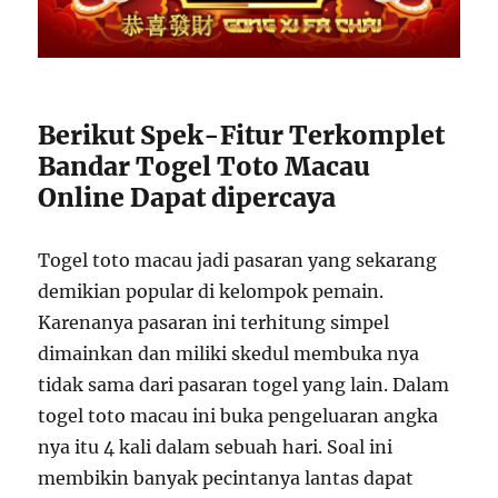
Berikut Spek-Fitur Terkomplet
Bandar Togel Toto Macau
Online Dapat dipercaya
Togel toto macau jadi pasaran yang sekarang
demikian popular di kelompok pemain.
Karenanya pasaran ini terhitung simpel
dimainkan dan miliki skedul membuka nya
tidak sama dari pasaran togel yang lain. Dalam
togel toto macau ini buka pengeluaran angka
nya itu 4 kali dalam sebuah hari. Soal ini
membikin banyak pecintanya lantas dapat