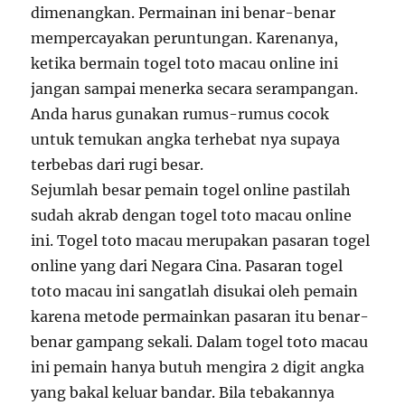
dimenangkan. Permainan ini benar-benar
mempercayakan peruntungan. Karenanya,
ketika bermain togel toto macau online ini
jangan sampai menerka secara serampangan.
Anda harus gunakan rumus-rumus cocok
untuk temukan angka terhebat nya supaya
terbebas dari rugi besar.
Sejumlah besar pemain togel online pastilah
sudah akrab dengan togel toto macau online
ini. Togel toto macau merupakan pasaran togel
online yang dari Negara Cina. Pasaran togel
toto macau ini sangatlah disukai oleh pemain
karena metode permainkan pasaran itu benar-
benar gampang sekali. Dalam togel toto macau
ini pemain hanya butuh mengira 2 digit angka
yang bakal keluar bandar. Bila tebakannya