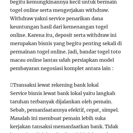
begitu kemungkinannya kecil untuk bermain
togel online serta mengerjakan withdraw.
Withdraw yakni service penarikan dana
keuntungan hasil dari kemenangan togel
online. Karena itu, deposit serta withdraw ini
merupakan bisnis yang begitu penting sekali di
permainan togel online. Jadi, bandar togel toto
macau online lantas udah persiapkan model
pembayaran negosiasi komplet antara lain :
Transaksi lewat rekening bank lokal
Service bisnis lewat bank lokal yaitu langkah
taruhan terbanyak dijalankan oleh pemain.
Sebab, pemanfaatannya efektif, cepat, simpel.
Masalah ini membuat pemain lebih suka
kerjakan tansaksi memanfaatkan bank. Tidak