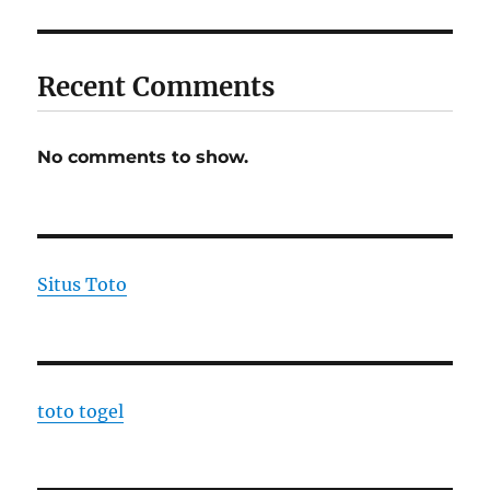
Recent Comments
No comments to show.
Situs Toto
toto togel