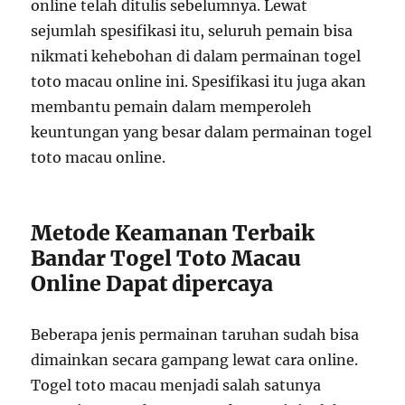
online telah ditulis sebelumnya. Lewat
sejumlah spesifikasi itu, seluruh pemain bisa
nikmati kehebohan di dalam permainan togel
toto macau online ini. Spesifikasi itu juga akan
membantu pemain dalam memperoleh
keuntungan yang besar dalam permainan togel
toto macau online.
Metode Keamanan Terbaik
Bandar Togel Toto Macau
Online Dapat dipercaya
Beberapa jenis permainan taruhan sudah bisa
dimainkan secara gampang lewat cara online.
Togel toto macau menjadi salah satunya