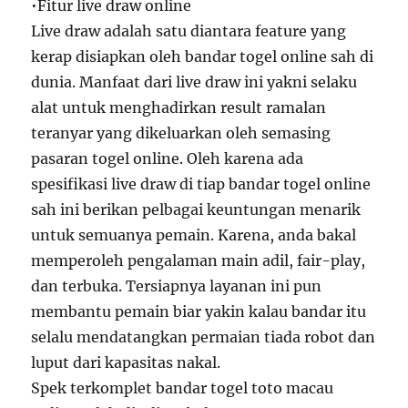
•Fitur live draw online
Live draw adalah satu diantara feature yang
kerap disiapkan oleh bandar togel online sah di
dunia. Manfaat dari live draw ini yakni selaku
alat untuk menghadirkan result ramalan
teranyar yang dikeluarkan oleh semasing
pasaran togel online. Oleh karena ada
spesifikasi live draw di tiap bandar togel online
sah ini berikan pelbagai keuntungan menarik
untuk semuanya pemain. Karena, anda bakal
memperoleh pengalaman main adil, fair-play,
dan terbuka. Tersiapnya layanan ini pun
membantu pemain biar yakin kalau bandar itu
selalu mendatangkan permaian tiada robot dan
luput dari kapasitas nakal.
Spek terkomplet bandar togel toto macau