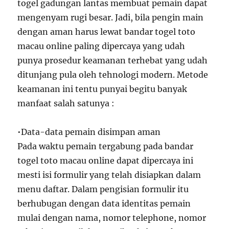
togel gadungan lantas membuat pemain dapat
mengenyam rugi besar. Jadi, bila pengin main
dengan aman harus lewat bandar togel toto
macau online paling dipercaya yang udah
punya prosedur keamanan terhebat yang udah
ditunjang pula oleh tehnologi modern. Metode
keamanan ini tentu punyai begitu banyak
manfaat salah satunya :
•Data-data pemain disimpan aman
Pada waktu pemain tergabung pada bandar
togel toto macau online dapat dipercaya ini
mesti isi formulir yang telah disiapkan dalam
menu daftar. Dalam pengisian formulir itu
berhubugan dengan data identitas pemain
mulai dengan nama, nomor telephone, nomor