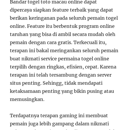
Bandar togel toto macau online dapat
dipercaya siapkan feature terbaik yang dapat
berikan keringanan pada seluruh pemain togel
online. Feature itu berbentuk program online
taruhan yang bisa di ambil secara mudah oleh
pemain dengan cara gratis. Terkecuali itu,
terapan ini bakal meringankan seluruh pemain
buat nikmati service permaina togel online
terpilih dengan ringkas, efisien, cepat. Karena
terapan ini telah tersambung dengan server
situs penting. Sehingg, tidak mendapati
ketaksamaan penting yang bikin pusing atau
memusingkan.
Terdapatnya terapan gaming ini membuat
pemain juga lebih gampang dalam nikmati