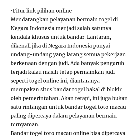
•Fitur link pilihan online
Mendatangkan pelayanan bermain togel di
Negara Indonesia menjadi salah satunya
kendala khusus untuk bandar. Lantaran,
dikenali jika di Negara Indonesia punyai
undang-undang yang larang semua pekerjaan
berkenaan dengan judi. Ada banyak pengaruh
terjadi kalau masih tetap permainkan judi
seperti togel online ini, diantaranya
merupakan situs bandar togel bakal di blokir
oleh pemerintahan. Akan tetapi, ini juga bukan
satu rintangan untuk bandar togel toto macau
paling dipercaya dalam pelayanan bermain
ternyaman.
Bandar togel toto macau online bisa dipercaya