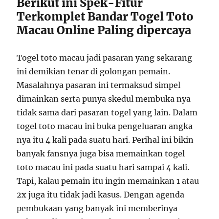
Berikut ini Spek-Fitur
Terkomplet Bandar Togel Toto
Macau Online Paling dipercaya
Togel toto macau jadi pasaran yang sekarang
ini demikian tenar di golongan pemain.
Masalahnya pasaran ini termaksud simpel
dimainkan serta punya skedul membuka nya
tidak sama dari pasaran togel yang lain. Dalam
togel toto macau ini buka pengeluaran angka
nya itu 4 kali pada suatu hari. Perihal ini bikin
banyak fansnya juga bisa memainkan togel
toto macau ini pada suatu hari sampai 4 kali.
Tapi, kalau pemain itu ingin memainkan 1 atau
2x juga itu tidak jadi kasus. Dengan agenda
pembukaan yang banyak ini memberinya