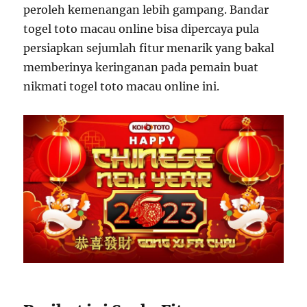
peroleh kemenangan lebih gampang. Bandar
togel toto macau online bisa dipercaya pula
persiapkan sejumlah fitur menarik yang bakal
memberinya keringanan pada pemain buat
nikmati togel toto macau online ini.