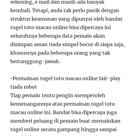
rekening, e mail dan masih ada banyak
kembali. Tetapi, anda tak perlu panik dengan
struktur keamanan yang dipunyai oleh bandar
togel toto macau online bisa dipercaya ini
seluruhnya beberapa data pemain akan
disimpan aman tiada simpel bocor di siapa saja,
khususnya pada beberapa orang yang tak
bertanggung-jawab.
•Permainan togel toto macau online fair-play
tiada robot
Tiap pemain tentu pengin memperoleh
kemenangannya atas permainan togel toto
macau online ini. Bandar bisa dipercaya juga
memberi peluang di pemain buat memainkan
togel online secara gampang hingga sampai