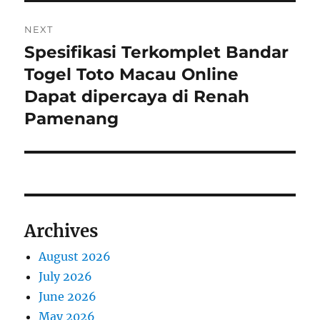
NEXT
Spesifikasi Terkomplet Bandar
Next
post:
Togel Toto Macau Online
Dapat dipercaya di Renah
Pamenang
Archives
August 2026
July 2026
June 2026
May 2026