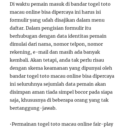
Di waktu pemain masuk di bandar togel toto
macau online bisa dipercaya ini harus isi
formulir yang udah disajikan dalam menu
daftar. Dalam pengisian formulir itu
berhubugan dengan data identitas pemain
dimulai dari nama, nomor telpon, nomor
rekening, e-mail dan masih ada banyak
kembali. Akan tetapi, anda tak perlu risau
dengan skema keamanan yang dipunyai oleh
bandar togel toto macau online bisa dipercaya
ini seluruhnya sejumlah data pemain akan
disimpan aman tiada simpel bocor pada siapa
saja, khususnya di beberapa orang yang tak
bertanggung-jawab.
•Permainan togel toto macau online fair-play