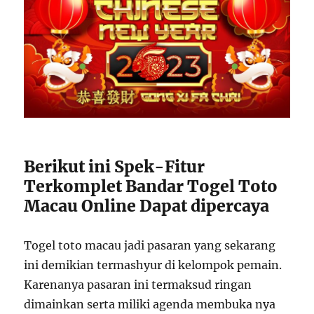
Berikut ini Spek-Fitur
Terkomplet Bandar Togel Toto
Macau Online Dapat dipercaya
Togel toto macau jadi pasaran yang sekarang
ini demikian termashyur di kelompok pemain.
Karenanya pasaran ini termaksud ringan
dimainkan serta miliki agenda membuka nya