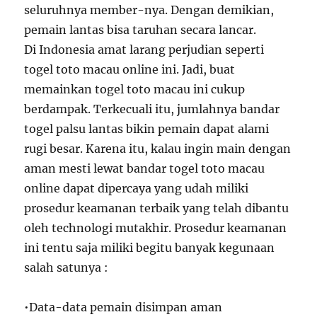
seluruhnya member-nya. Dengan demikian,
pemain lantas bisa taruhan secara lancar.
Di Indonesia amat larang perjudian seperti
togel toto macau online ini. Jadi, buat
memainkan togel toto macau ini cukup
berdampak. Terkecuali itu, jumlahnya bandar
togel palsu lantas bikin pemain dapat alami
rugi besar. Karena itu, kalau ingin main dengan
aman mesti lewat bandar togel toto macau
online dapat dipercaya yang udah miliki
prosedur keamanan terbaik yang telah dibantu
oleh technologi mutakhir. Prosedur keamanan
ini tentu saja miliki begitu banyak kegunaan
salah satunya :
•Data-data pemain disimpan aman