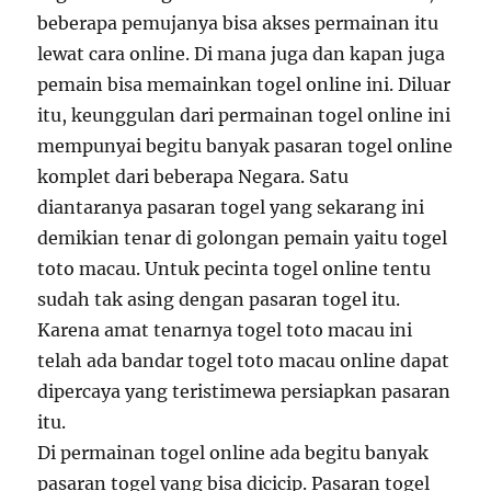
beberapa pemujanya bisa akses permainan itu
lewat cara online. Di mana juga dan kapan juga
pemain bisa memainkan togel online ini. Diluar
itu, keunggulan dari permainan togel online ini
mempunyai begitu banyak pasaran togel online
komplet dari beberapa Negara. Satu
diantaranya pasaran togel yang sekarang ini
demikian tenar di golongan pemain yaitu togel
toto macau. Untuk pecinta togel online tentu
sudah tak asing dengan pasaran togel itu.
Karena amat tenarnya togel toto macau ini
telah ada bandar togel toto macau online dapat
dipercaya yang teristimewa persiapkan pasaran
itu.
Di permainan togel online ada begitu banyak
pasaran togel yang bisa dicicip. Pasaran togel