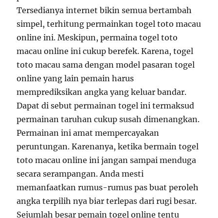
Tersedianya internet bikin semua bertambah
simpel, terhitung permainkan togel toto macau
online ini. Meskipun, permaina togel toto
macau online ini cukup berefek. Karena, togel
toto macau sama dengan model pasaran togel
online yang lain pemain harus
memprediksikan angka yang keluar bandar.
Dapat di sebut permainan togel ini termaksud
permainan taruhan cukup susah dimenangkan.
Permainan ini amat mempercayakan
peruntungan. Karenanya, ketika bermain togel
toto macau online ini jangan sampai menduga
secara serampangan. Anda mesti
memanfaatkan rumus-rumus pas buat peroleh
angka terpilih nya biar terlepas dari rugi besar.
Sejumlah besar pemain togel online tentu