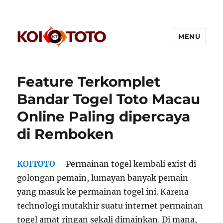
MENU
Freerestaurantcouponsnow
Feature Terkomplet
Bandar Togel Toto Macau
Online Paling dipercaya
di Remboken
KOITOTO
– Permainan togel kembali exist di
golongan pemain, lumayan banyak pemain
yang masuk ke permainan togel ini. Karena
technologi mutakhir suatu internet permainan
togel amat ringan sekali dimainkan. Di mana,