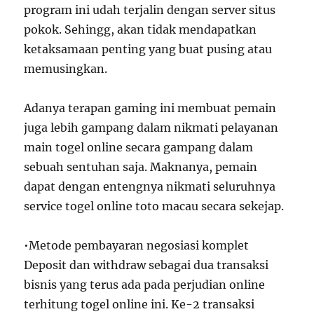
program ini udah terjalin dengan server situs
pokok. Sehingg, akan tidak mendapatkan
ketaksamaan penting yang buat pusing atau
memusingkan.
Adanya terapan gaming ini membuat pemain
juga lebih gampang dalam nikmati pelayanan
main togel online secara gampang dalam
sebuah sentuhan saja. Maknanya, pemain
dapat dengan entengnya nikmati seluruhnya
service togel online toto macau secara sekejap.
•Metode pembayaran negosiasi komplet
Deposit dan withdraw sebagai dua transaksi
bisnis yang terus ada pada perjudian online
terhitung togel online ini. Ke-2 transaksi