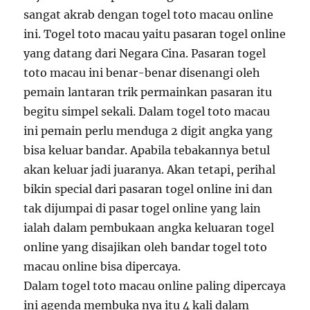
sangat akrab dengan togel toto macau online
ini. Togel toto macau yaitu pasaran togel online
yang datang dari Negara Cina. Pasaran togel
toto macau ini benar-benar disenangi oleh
pemain lantaran trik permainkan pasaran itu
begitu simpel sekali. Dalam togel toto macau
ini pemain perlu menduga 2 digit angka yang
bisa keluar bandar. Apabila tebakannya betul
akan keluar jadi juaranya. Akan tetapi, perihal
bikin special dari pasaran togel online ini dan
tak dijumpai di pasar togel online yang lain
ialah dalam pembukaan angka keluaran togel
online yang disajikan oleh bandar togel toto
macau online bisa dipercaya.
Dalam togel toto macau online paling dipercaya
ini agenda membuka nya itu 4 kali dalam