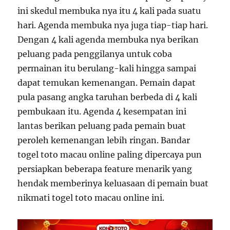
ini skedul membuka nya itu 4 kali pada suatu
hari. Agenda membuka nya juga tiap-tiap hari.
Dengan 4 kali agenda membuka nya berikan
peluang pada penggilanya untuk coba
permainan itu berulang-kali hingga sampai
dapat temukan kemenangan. Pemain dapat
pula pasang angka taruhan berbeda di 4 kali
pembukaan itu. Agenda 4 kesempatan ini
lantas berikan peluang pada pemain buat
peroleh kemenangan lebih ringan. Bandar
togel toto macau online paling dipercaya pun
persiapkan beberapa feature menarik yang
hendak memberinya keluasaan di pemain buat
nikmati togel toto macau online ini.