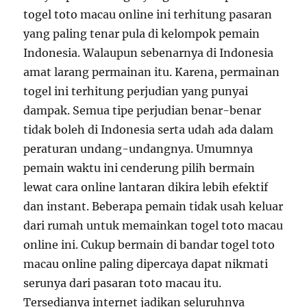
togel toto macau online ini terhitung pasaran
yang paling tenar pula di kelompok pemain
Indonesia. Walaupun sebenarnya di Indonesia
amat larang permainan itu. Karena, permainan
togel ini terhitung perjudian yang punyai
dampak. Semua tipe perjudian benar-benar
tidak boleh di Indonesia serta udah ada dalam
peraturan undang-undangnya. Umumnya
pemain waktu ini cenderung pilih bermain
lewat cara online lantaran dikira lebih efektif
dan instant. Beberapa pemain tidak usah keluar
dari rumah untuk memainkan togel toto macau
online ini. Cukup bermain di bandar togel toto
macau online paling dipercaya dapat nikmati
serunya dari pasaran toto macau itu.
Tersedianya internet jadikan seluruhnya