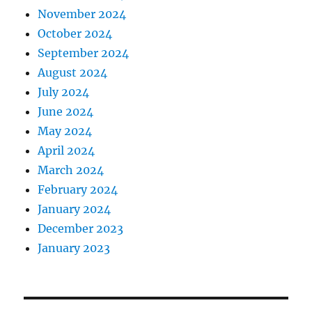
November 2024
October 2024
September 2024
August 2024
July 2024
June 2024
May 2024
April 2024
March 2024
February 2024
January 2024
December 2023
January 2023