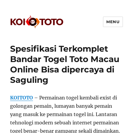
MENU
Freerestaurantcouponsnow
Spesifikasi Terkomplet
Bandar Togel Toto Macau
Online Bisa dipercaya di
Saguling
KOITOTO
– Permainan togel kembali exist di
golongan pemain, lumayan banyak pemain
yang masuk ke permainan togel ini. Lantaran
tehnologi modern sebuah internet permainan
togel benar-benar gampang sekali dimainkan.