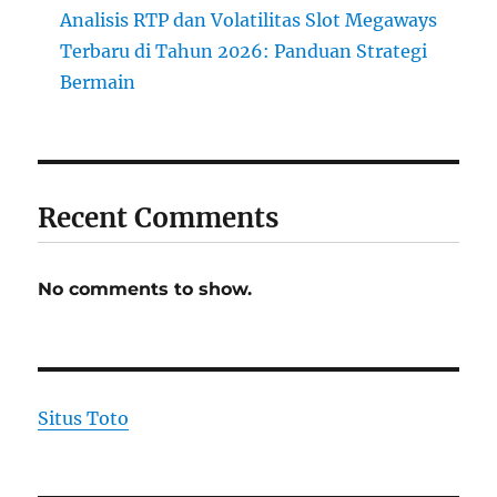
Analisis RTP dan Volatilitas Slot Megaways
Terbaru di Tahun 2026: Panduan Strategi
Bermain
Recent Comments
No comments to show.
Situs Toto