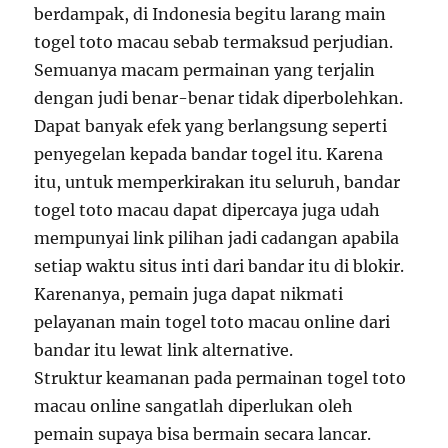
berdampak, di Indonesia begitu larang main
togel toto macau sebab termaksud perjudian.
Semuanya macam permainan yang terjalin
dengan judi benar-benar tidak diperbolehkan.
Dapat banyak efek yang berlangsung seperti
penyegelan kepada bandar togel itu. Karena
itu, untuk memperkirakan itu seluruh, bandar
togel toto macau dapat dipercaya juga udah
mempunyai link pilihan jadi cadangan apabila
setiap waktu situs inti dari bandar itu di blokir.
Karenanya, pemain juga dapat nikmati
pelayanan main togel toto macau online dari
bandar itu lewat link alternative.
Struktur keamanan pada permainan togel toto
macau online sangatlah diperlukan oleh
pemain supaya bisa bermain secara lancar.