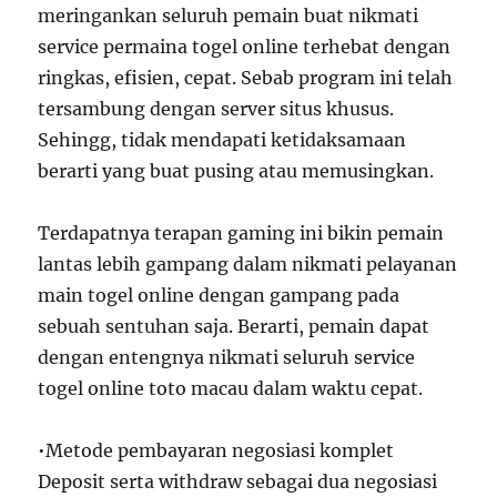
meringankan seluruh pemain buat nikmati
service permaina togel online terhebat dengan
ringkas, efisien, cepat. Sebab program ini telah
tersambung dengan server situs khusus.
Sehingg, tidak mendapati ketidaksamaan
berarti yang buat pusing atau memusingkan.
Terdapatnya terapan gaming ini bikin pemain
lantas lebih gampang dalam nikmati pelayanan
main togel online dengan gampang pada
sebuah sentuhan saja. Berarti, pemain dapat
dengan entengnya nikmati seluruh service
togel online toto macau dalam waktu cepat.
•Metode pembayaran negosiasi komplet
Deposit serta withdraw sebagai dua negosiasi