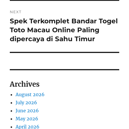
NEXT
Spek Terkomplet Bandar Togel
Next
post:
Toto Macau Online Paling
dipercaya di Sahu Timur
Archives
August 2026
July 2026
June 2026
May 2026
April 2026