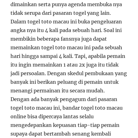
dimainkan serta punya agenda membuka nya
tidak serupa dari pasaran togel yang lain.
Dalam togel toto macau ini buka pengeluaran
angka nya itu 4 kali pada sebuah hari. Soal ini
membikin beberapa fansnya juga dapat
memainkan togel toto macau ini pada sebuah
hari hingga sampai 4 kali. Tapi, apabila pemain
itu ingin memainkan 1 atau 2x juga itu tidak
jadi persoalan. Dengan skedul pembukaan yang
banyak ini berikan peluang di pemain untuk
menangi permainan itu secara mudah.
Dengan ada banyak pengagum dari pasaran
togel toto macau ini, bandar togel toto macau
online bisa dipercaya lantas selalu
mengedepankan kepuasan tiap-tiap pemain
supaya dapat bertambah senang kembali