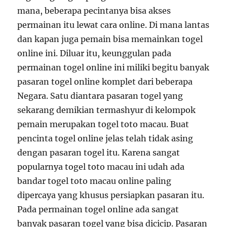
mana, beberapa pecintanya bisa akses
permainan itu lewat cara online. Di mana lantas
dan kapan juga pemain bisa memainkan togel
online ini. Diluar itu, keunggulan pada
permainan togel online ini miliki begitu banyak
pasaran togel online komplet dari beberapa
Negara. Satu diantara pasaran togel yang
sekarang demikian termashyur di kelompok
pemain merupakan togel toto macau. Buat
pencinta togel online jelas telah tidak asing
dengan pasaran togel itu. Karena sangat
popularnya togel toto macau ini udah ada
bandar togel toto macau online paling
dipercaya yang khusus persiapkan pasaran itu.
Pada permainan togel online ada sangat
banyak pasaran togel yang bisa dicicip. Pasaran