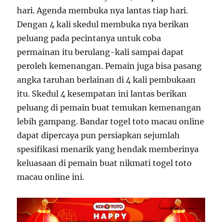
hari. Agenda membuka nya lantas tiap hari.
Dengan 4 kali skedul membuka nya berikan
peluang pada pecintanya untuk coba
permainan itu berulang-kali sampai dapat
peroleh kemenangan. Pemain juga bisa pasang
angka taruhan berlainan di 4 kali pembukaan
itu. Skedul 4 kesempatan ini lantas berikan
peluang di pemain buat temukan kemenangan
lebih gampang. Bandar togel toto macau online
dapat dipercaya pun persiapkan sejumlah
spesifikasi menarik yang hendak memberinya
keluasaan di pemain buat nikmati togel toto
macau online ini.