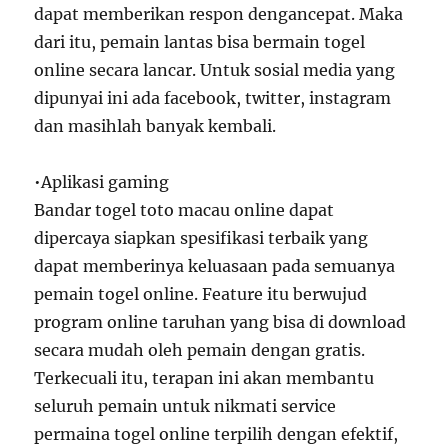
dapat memberikan respon dengancepat. Maka
dari itu, pemain lantas bisa bermain togel
online secara lancar. Untuk sosial media yang
dipunyai ini ada facebook, twitter, instagram
dan masihlah banyak kembali.
•Aplikasi gaming
Bandar togel toto macau online dapat
dipercaya siapkan spesifikasi terbaik yang
dapat memberinya keluasaan pada semuanya
pemain togel online. Feature itu berwujud
program online taruhan yang bisa di download
secara mudah oleh pemain dengan gratis.
Terkecuali itu, terapan ini akan membantu
seluruh pemain untuk nikmati service
permaina togel online terpilih dengan efektif,