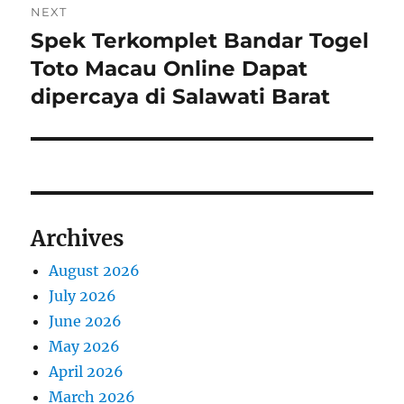
NEXT
Spek Terkomplet Bandar Togel
Next
post:
Toto Macau Online Dapat
dipercaya di Salawati Barat
Archives
August 2026
July 2026
June 2026
May 2026
April 2026
March 2026