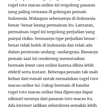
togel toto macau online ini tergolong pasaran
yang paling ternama di golongan pemain
Indonesia. Walaupun sebenarnya di Indonesia
benar-benar larang permainan itu. Lantaran,
permainan togel ini tergolong perjudian yang
punyai risiko. Semuanya type perjudian benar-
benar tidak boleh di Indonesia dan telah ada
dalam peraturan undang-undangnya. Biasanya
pemain saat ini cenderung memutuskan
bermain lewat cara online karena dikira lebih
efektif serta instant. Beberapa pemain tak usah
keluar dari rumah untuk memainkan togel toto
macau online ini. Cukup bermain di bandar
togel toto macau online bisa dipercaya dapat
nikmati serunya dari pasaran toto macau itu.
Ada internet jadikan seluruhnya semakin lebih