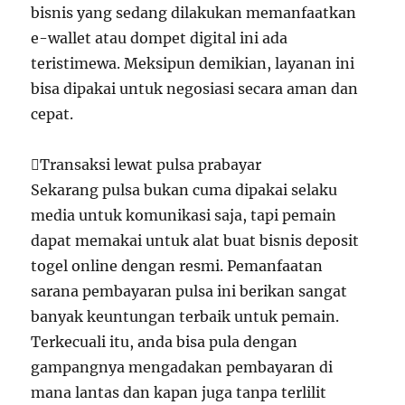
bisnis yang sedang dilakukan memanfaatkan
e-wallet atau dompet digital ini ada
teristimewa. Meksipun demikian, layanan ini
bisa dipakai untuk negosiasi secara aman dan
cepat.
Transaksi lewat pulsa prabayar
Sekarang pulsa bukan cuma dipakai selaku
media untuk komunikasi saja, tapi pemain
dapat memakai untuk alat buat bisnis deposit
togel online dengan resmi. Pemanfaatan
sarana pembayaran pulsa ini berikan sangat
banyak keuntungan terbaik untuk pemain.
Terkecuali itu, anda bisa pula dengan
gampangnya mengadakan pembayaran di
mana lantas dan kapan juga tanpa terlilit