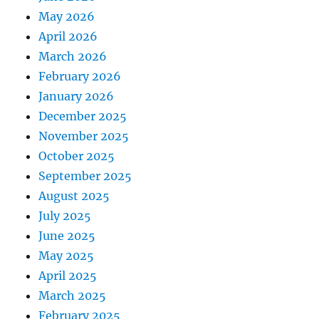
May 2026
April 2026
March 2026
February 2026
January 2026
December 2025
November 2025
October 2025
September 2025
August 2025
July 2025
June 2025
May 2025
April 2025
March 2025
February 2025