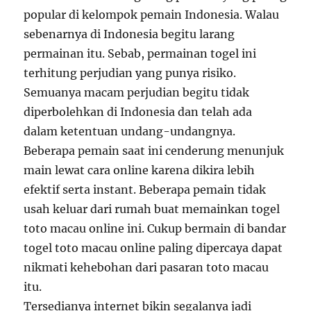
popular di kelompok pemain Indonesia. Walau
sebenarnya di Indonesia begitu larang
permainan itu. Sebab, permainan togel ini
terhitung perjudian yang punya risiko.
Semuanya macam perjudian begitu tidak
diperbolehkan di Indonesia dan telah ada
dalam ketentuan undang-undangnya.
Beberapa pemain saat ini cenderung menunjuk
main lewat cara online karena dikira lebih
efektif serta instant. Beberapa pemain tidak
usah keluar dari rumah buat memainkan togel
toto macau online ini. Cukup bermain di bandar
togel toto macau online paling dipercaya dapat
nikmati kehebohan dari pasaran toto macau
itu.
Tersedianya internet bikin segalanya jadi