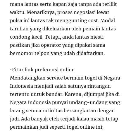
mana lantas serta kapan saja tanpa ada terlilit
waktu. Menariknya, proses negosiasi lewat
pulsa ini lantas tak menggunting cost. Modal
taruhan yang dikeluarkan oleh pemain lantas
condong kecil. Tetapi, anda lantas mesti
pastikan jika operator yang dipakai sama
bernomor telpon yang udah didaftarkan.
•Fitur link preferensi online
Mendatangkan service bermain togel di Negara
Indonesia menjadi salah satunya rintangan
tertentu untuk bandar. Karena, dijumpai jika di
Negara Indonesia punyai undang-undang yang
larang semua rutinitas bersangkutan dengan
judi. Ada banyak efek terjadi kalau masih tetap
permainkan judi seperti togel online ini,