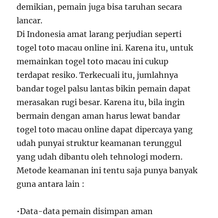
demikian, pemain juga bisa taruhan secara
lancar.
Di Indonesia amat larang perjudian seperti
togel toto macau online ini. Karena itu, untuk
memainkan togel toto macau ini cukup
terdapat resiko. Terkecuali itu, jumlahnya
bandar togel palsu lantas bikin pemain dapat
merasakan rugi besar. Karena itu, bila ingin
bermain dengan aman harus lewat bandar
togel toto macau online dapat dipercaya yang
udah punyai struktur keamanan terunggul
yang udah dibantu oleh tehnologi modern.
Metode keamanan ini tentu saja punya banyak
guna antara lain :
•Data-data pemain disimpan aman