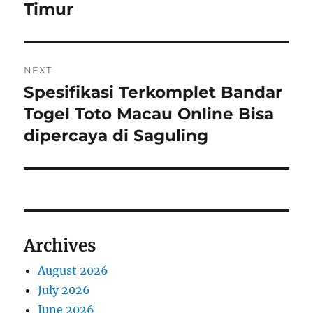
Timur
NEXT
Spesifikasi Terkomplet Bandar
Next
post:
Togel Toto Macau Online Bisa
dipercaya di Saguling
Archives
August 2026
July 2026
June 2026