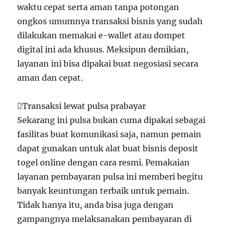
waktu cepat serta aman tanpa potongan
ongkos umumnya transaksi bisnis yang sudah
dilakukan memakai e-wallet atau dompet
digital ini ada khusus. Meksipun demikian,
layanan ini bisa dipakai buat negosiasi secara
aman dan cepat.
Transaksi lewat pulsa prabayar
Sekarang ini pulsa bukan cuma dipakai sebagai
fasilitas buat komunikasi saja, namun pemain
dapat gunakan untuk alat buat bisnis deposit
togel online dengan cara resmi. Pemakaian
layanan pembayaran pulsa ini memberi begitu
banyak keuntungan terbaik untuk pemain.
Tidak hanya itu, anda bisa juga dengan
gampangnya melaksanakan pembayaran di