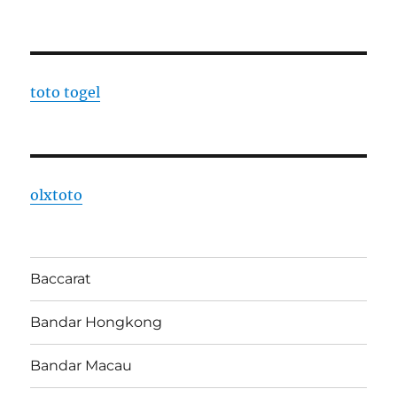
toto togel
olxtoto
Baccarat
Bandar Hongkong
Bandar Macau