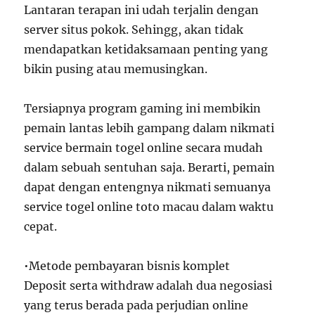
Lantaran terapan ini udah terjalin dengan
server situs pokok. Sehingg, akan tidak
mendapatkan ketidaksamaan penting yang
bikin pusing atau memusingkan.
Tersiapnya program gaming ini membikin
pemain lantas lebih gampang dalam nikmati
service bermain togel online secara mudah
dalam sebuah sentuhan saja. Berarti, pemain
dapat dengan entengnya nikmati semuanya
service togel online toto macau dalam waktu
cepat.
•Metode pembayaran bisnis komplet
Deposit serta withdraw adalah dua negosiasi
yang terus berada pada perjudian online