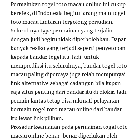
Permainkan togel toto macau online ini cukup
berefek, di Indonesia begitu larang main togel
toto macau lantaran tergolong perjudian.
Seluruhnya type permainan yang terjalin
dengan judi begitu tidak diperbolehkan. Dapat
banyak resiko yang terjadi seperti penyetopan
kepada bandar togel itu. Jadi, untuk
memprediksi itu seluruhnya, bandar togel toto
macau paling dipercaya juga telah mempunyai
link alternative sebagai cadangan bila kapan
saja situs penting dari bandar itu di blokir. Jadi,
pemain lantas tetap bisa nikmati pelayanan
bermain togel toto macau online dari bandar
itu lewat link pilihan.
Prosedur keamanan pada permainan togel toto
macau online benar-benar diperlukan oleh