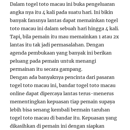
Dalam togel toto macau ini buka pengeluaran
angka nya itu 4 kali pada suatu hari. Ini bikin
banyak fansnya lantas dapat memainkan togel
toto macau ini dalam sebuah hari hingga 4 kali.
Tapi, bila pemain itu mau memainkan 1 atau 2x
lantas itu tak jadi permasalahan. Dengan
agenda pembukaan yang banyak ini berikan
peluang pada pemain untuk menangi
permainan itu secara gampang.
Dengan ada banyaknya pencinta dari pasaran
togel toto macau ini, bandar togel toto macau
online dapat dipercaya lantas terus-menerus
mementingkan kepuasan tiap pemain supaya
lebih bisa senang kembali bermain taruhan
togel toto macau di bandar itu. Kepuasan yang
dikasihkan di pemain ini dengan siapkan