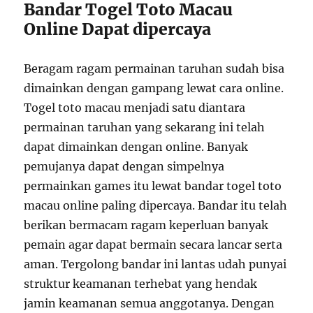
Bandar Togel Toto Macau
Online Dapat dipercaya
Beragam ragam permainan taruhan sudah bisa
dimainkan dengan gampang lewat cara online.
Togel toto macau menjadi satu diantara
permainan taruhan yang sekarang ini telah
dapat dimainkan dengan online. Banyak
pemujanya dapat dengan simpelnya
permainkan games itu lewat bandar togel toto
macau online paling dipercaya. Bandar itu telah
berikan bermacam ragam keperluan banyak
pemain agar dapat bermain secara lancar serta
aman. Tergolong bandar ini lantas udah punyai
struktur keamanan terhebat yang hendak
jamin keamanan semua anggotanya. Dengan