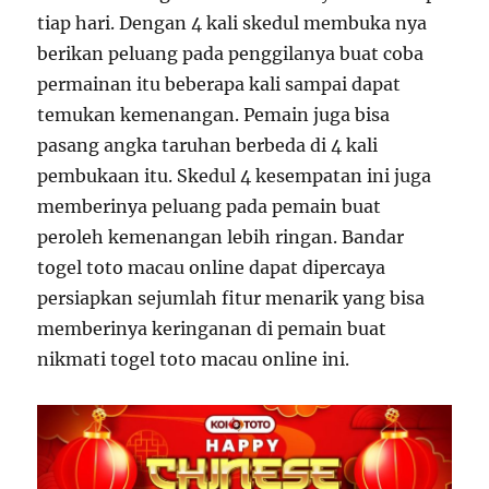
tiap hari. Dengan 4 kali skedul membuka nya
berikan peluang pada penggilanya buat coba
permainan itu beberapa kali sampai dapat
temukan kemenangan. Pemain juga bisa
pasang angka taruhan berbeda di 4 kali
pembukaan itu. Skedul 4 kesempatan ini juga
memberinya peluang pada pemain buat
peroleh kemenangan lebih ringan. Bandar
togel toto macau online dapat dipercaya
persiapkan sejumlah fitur menarik yang bisa
memberinya keringanan di pemain buat
nikmati togel toto macau online ini.