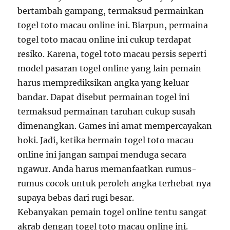
bertambah gampang, termaksud permainkan
togel toto macau online ini. Biarpun, permaina
togel toto macau online ini cukup terdapat
resiko. Karena, togel toto macau persis seperti
model pasaran togel online yang lain pemain
harus memprediksikan angka yang keluar
bandar. Dapat disebut permainan togel ini
termaksud permainan taruhan cukup susah
dimenangkan. Games ini amat mempercayakan
hoki. Jadi, ketika bermain togel toto macau
online ini jangan sampai menduga secara
ngawur. Anda harus memanfaatkan rumus-
rumus cocok untuk peroleh angka terhebat nya
supaya bebas dari rugi besar.
Kebanyakan pemain togel online tentu sangat
akrab dengan togel toto macau online ini.