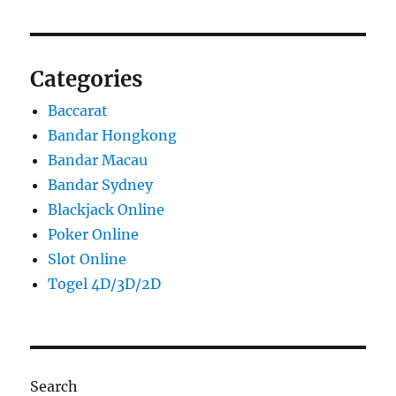
Categories
Baccarat
Bandar Hongkong
Bandar Macau
Bandar Sydney
Blackjack Online
Poker Online
Slot Online
Togel 4D/3D/2D
Search