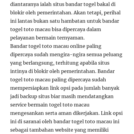
diantaranya ialah situs bandar togel bakal di
blokir oleh pemerintahan. Akan tetapi, perihal
ini lantas bukan satu hambatan untuk bandar
togel toto macau bisa dipercaya dalam
pelayanan bermain ternyaman.
Bandar togel toto macau online paling
dipercaya sudah mengira-ngira semua peluang
yang berlangsung, terhitung apabila situs
intinya di blokir oleh pemerintahan. Bandar
togel toto macau paling dipercaya sudah
mempersiapkan link opsi pada jumlah banyak
jadi backup situs biar masih mendatangkan
service bermain togel toto macau
mengesankan serta aman dikerjakan. Link opsi
ini di saranai oleh bandar togel toto macau ini
sebagai tambahan website yang memiliki