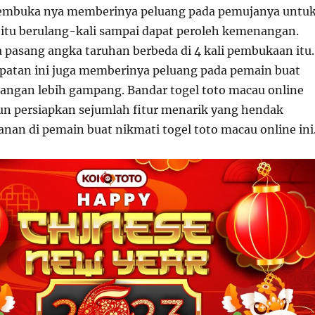
membuka nya memberinya peluang pada pemujanya untu
itu berulang-kali sampai dapat peroleh kemenangan.
a pasang angka taruhan berbeda di 4 kali pembukaan itu.
atan ini juga memberinya peluang pada pemain buat
ngan lebih gampang. Bandar togel toto macau online
pun persiapkan sejumlah fitur menarik yang hendak
nan di pemain buat nikmati togel toto macau online ini