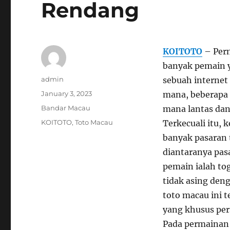
Rendang
KOITOTO
– Perm
banyak pemain y
Author
admin
sebuah internet 
Posted
January 3, 2023
mana, beberapa p
on
Categories
Bandar Macau
mana lantas dan
Tags
KOITOTO
,
Toto Macau
Terkecuali itu, 
banyak pasaran 
diantaranya pas
pemain ialah tog
tidak asing deng
toto macau ini t
yang khusus per
Pada permainan 