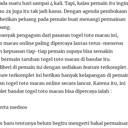
ada suatu hari sampai 4 kali. Tapi, kalau pemain itu ingi
u 2x juga itu tak jadi kasus. Dengan agenda pembukaan
 berikan peluang pada pemain buat menangi permainan
pang.
anyak pengagum dari pasaran togel toto macau ini,
to macau online paling dipercaya lantas terus-menerus
 kepuasan tiap-tiap pemain supaya bisa semakin
 bermain taruhan togel toto macau di bandar itu.
iberi di pemain ini dengan sediakan feature terkomplet.
ture terkomplet ini berikan banyak kelapangan di pemai
togel toto macau online secara lancar. Karena itu, ini
let bandar togel toto macau bisa dipercaya ialah :
 serta medsos
n baru tentunya belum begitu mengerti bakal permaina