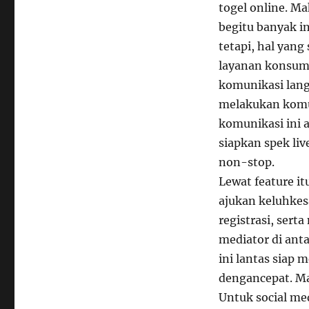
togel online. 
begitu banyak in
tetapi, hal ya
layanan konsum
komunikasi lang
melakukan komu
komunikasi ini
siapkan spek liv
non-stop.
Lewat feature i
ajukan keluhkes
registrasi, sert
mediator di an
ini lantas siap
dengancepat. Mak
Untuk social med