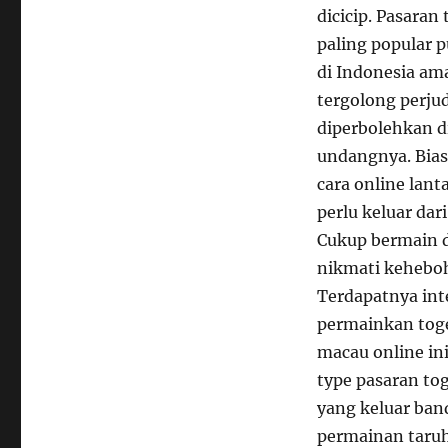
dicicip. Pasaran
paling popular 
di Indonesia ama
tergolong perjud
diperbolehkan d
undangnya. Bia
cara online lant
perlu keluar da
Cukup bermain d
nikmati keheboh
Terdapatnya int
permainkan toge
macau online in
type pasaran to
yang keluar band
permainan taru