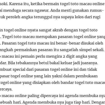
ki. Karena itu, ketika bermain togel toto macau online
ai menduga secara ngawur. Anda mesti gunakan rumus-
uk peroleh angka terunggul nya supaya lolos dari rugi
n togel online nyata sangat akrab dengan togel toto
i. Togel toto macau merupakan pasaran togel online yan
. Pasaran togel toto macau ini benar-benar disukai oleh
angkah permainkan pasaran itu sangatlah simpel sekali.
o macau ini pemain perlu mengira 2 digit angka yang
dar. Bila tebakannya betul bakal keluar jadi juaranya.
mbuat special dari pasaran togel online ini dan tidak
pasar togel online yang lain yakni dalam pembukaan
togel online yang disiapkan oleh bandar togel toto maca
ercaya.
o macau online paling dipercaya ini agenda membuka ny
m sebuah hari. Agenda membuka nya juga tiap hari. Denga