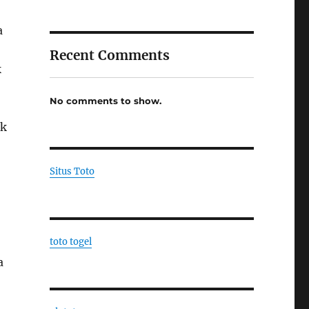
a
Recent Comments
k
No comments to show.
ak
Situs Toto
toto togel
a