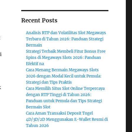
Recent Posts
Analisis RTP dan Volatilitas Slot Megaways
t
Terbaru di Tahun 2026: Panduan Strategi
Bermain
Strategi Terbaik Membeli Fitur Bonus Free
i
Spins di Megaways Slots 2026: Panduan
Efektif na
Cara Menang Bermain Megaways Slots
2026 dengan Modal Kecil untuk Pemula:
Strategi dan Tips Praktis
k
Cara Memilih Situs Slot Online Terpercaya
dengan RTP Tinggi di Tahun 2026:
Panduan untuk Pemula dan Tips Strategi
Bermain Slot
Cara Aman Transaksi Deposit Togel
4D/3D/2D Menggunakan E-Wallet Resmi di
Tahun 2026