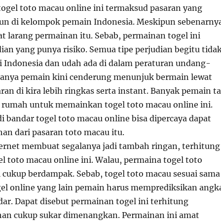
 togel toto macau online ini termaksud pasaran yang
pun di kelompok pemain Indonesia. Meskipun sebenarny
t larang permainan itu. Sebab, permainan togel ini
ian yang punya risiko. Semua tipe perjudian begitu tida
i Indonesia dan udah ada di dalam peraturan undang-
sanya pemain kini cenderung menunjuk bermain lewat
aran di kira lebih ringkas serta instant. Banyak pemain t
ri rumah untuk memainkan togel toto macau online ini.
i bandar togel toto macau online bisa dipercaya dapat
an dari pasaran toto macau itu.
ernet membuat segalanya jadi tambah ringan, terhitung
l toto macau online ini. Walau, permaina togel toto
i cukup berdampak. Sebab, togel toto macau sesuai sama
gel online yang lain pemain harus memprediksikan angk
ar. Dapat disebut permainan togel ini terhitung
han cukup sukar dimenangkan. Permainan ini amat