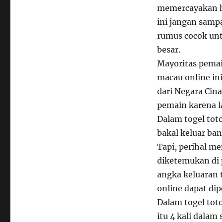
memercayakan ho
ini jangan samp
rumus cocok unt
besar.
Mayoritas pemai
macau online in
dari Negara Cina
pemain karena l
Dalam togel tot
bakal keluar ban
Tapi, perihal me
diketemukan di 
angka keluaran 
online dapat dip
Dalam togel tot
itu 4 kali dala