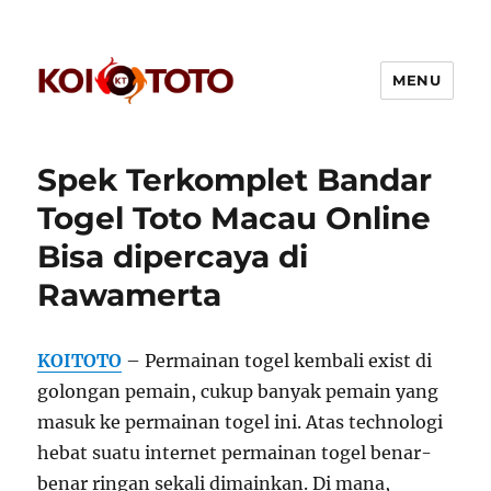
MENU
Freerestaurantcouponsnow
Spek Terkomplet Bandar
Togel Toto Macau Online
Bisa dipercaya di
Rawamerta
KOITOTO
– Permainan togel kembali exist di
golongan pemain, cukup banyak pemain yang
masuk ke permainan togel ini. Atas technologi
hebat suatu internet permainan togel benar-
benar ringan sekali dimainkan. Di mana,