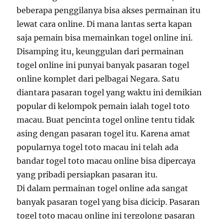
beberapa penggilanya bisa akses permainan itu
lewat cara online. Di mana lantas serta kapan
saja pemain bisa memainkan togel online ini.
Disamping itu, keunggulan dari permainan
togel online ini punyai banyak pasaran togel
online komplet dari pelbagai Negara. Satu
diantara pasaran togel yang waktu ini demikian
popular di kelompok pemain ialah togel toto
macau. Buat pencinta togel online tentu tidak
asing dengan pasaran togel itu. Karena amat
popularnya togel toto macau ini telah ada
bandar togel toto macau online bisa dipercaya
yang pribadi persiapkan pasaran itu.
Di dalam permainan togel online ada sangat
banyak pasaran togel yang bisa dicicip. Pasaran
togel toto macau online ini tergolong pasaran