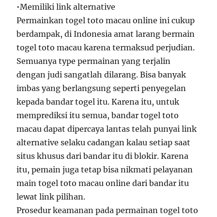
•Memiliki link alternative
Permainkan togel toto macau online ini cukup
berdampak, di Indonesia amat larang bermain
togel toto macau karena termaksud perjudian.
Semuanya type permainan yang terjalin
dengan judi sangatlah dilarang. Bisa banyak
imbas yang berlangsung seperti penyegelan
kepada bandar togel itu. Karena itu, untuk
memprediksi itu semua, bandar togel toto
macau dapat dipercaya lantas telah punyai link
alternative selaku cadangan kalau setiap saat
situs khusus dari bandar itu di blokir. Karena
itu, pemain juga tetap bisa nikmati pelayanan
main togel toto macau online dari bandar itu
lewat link pilihan.
Prosedur keamanan pada permainan togel toto