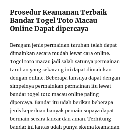
Prosedur Keamanan Terbaik
Bandar Togel Toto Macau
Online Dapat dipercaya
Beragam jenis permainan taruhan telah dapat
dimainkan secara mudah lewat cara online.
Togel toto macau jadi salah satunya permainan
taruhan yang sekarang ini dapat dimainkan
dengan online. Beberapa fansnya dapat dengan
simpelnya permainkan permainan itu lewat
bandar togel toto macau online paling
dipercaya. Bandar itu udah berikan beberapa
jenis keperluan banyak pemain supaya dapat
bermain secara lancar dan aman. Terhitung
bandar ini lantas udah punya skema keamanan