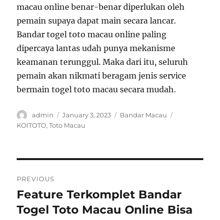
macau online benar-benar diperlukan oleh
pemain supaya dapat main secara lancar.
Bandar togel toto macau online paling
dipercaya lantas udah punya mekanisme
keamanan terunggul. Maka dari itu, seluruh
pemain akan nikmati beragam jenis service
bermain togel toto macau secara mudah.
Author
Posted
Categories
Tags
admin
January 3, 2023
Bandar Macau
on
KOITOTO
,
Toto Macau
Post
PREVIOUS
navigation
Feature Terkomplet Bandar
Previous
post:
Togel Toto Macau Online Bisa