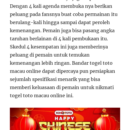
Dengan 4 kali agenda membuka nya berikan
peluang pada fansnya buat coba permainan itu
berulang-kali hingga sampai dapat peroleh
kemenangan. Pemain juga bisa pasang angka
taruhan berlainan di 4 kali pembukaan itu.
Skedul 4 kesempatan ini juga memberinya
peluang di pemain untuk temukan
kemenangan lebih ringan. Bandar togel toto
macau online dapat dipercaya pun persiapkan
sejumlah spesifikasi menarik yang bisa
memberi keluasaan di pemain untuk nikmati
togel toto macau online ini.