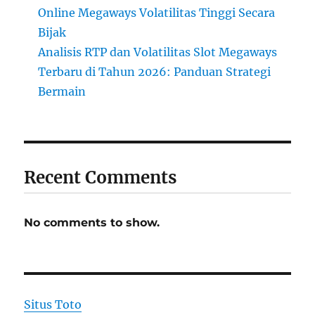
Online Megaways Volatilitas Tinggi Secara
Bijak
Analisis RTP dan Volatilitas Slot Megaways
Terbaru di Tahun 2026: Panduan Strategi
Bermain
Recent Comments
No comments to show.
Situs Toto