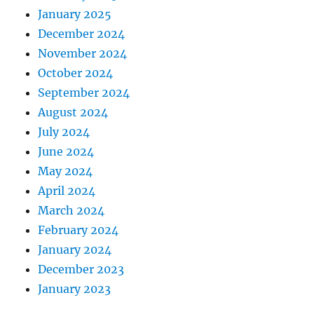
January 2025
December 2024
November 2024
October 2024
September 2024
August 2024
July 2024
June 2024
May 2024
April 2024
March 2024
February 2024
January 2024
December 2023
January 2023