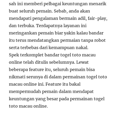
sah ini memberi pelbagai keuntungan menarik
buat seluruh pemain. Sebab, anda akan
mendapati pengalaman bermain adil, fair-play,
dan terbuka. Terdapatnya layanan ini
meringankan pemain biar yakin kalau bandar
itu terus mendatangkan permaian tanpa robot
serta terbebas dari kemampuan nakal.
Spek terkomplet bandar togel toto macau
online telah ditulis sebelumnya. Lewat
beberapa feature itu, seluruh pemain bisa
nikmati serunya di dalam permainan togel toto
macau online ini. Feature itu bakal
mempermudah pemain dalam mendapat
keuntungan yang besar pada permainan togel
toto macau online.