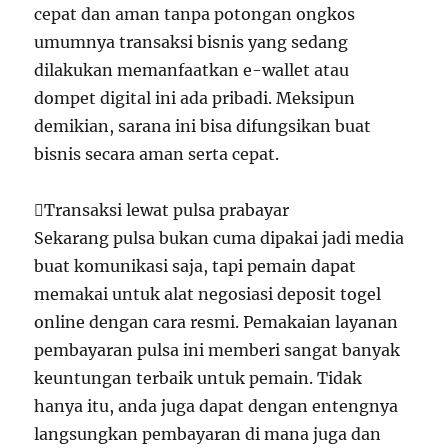
cepat dan aman tanpa potongan ongkos
umumnya transaksi bisnis yang sedang
dilakukan memanfaatkan e-wallet atau
dompet digital ini ada pribadi. Meksipun
demikian, sarana ini bisa difungsikan buat
bisnis secara aman serta cepat.
Transaksi lewat pulsa prabayar
Sekarang pulsa bukan cuma dipakai jadi media
buat komunikasi saja, tapi pemain dapat
memakai untuk alat negosiasi deposit togel
online dengan cara resmi. Pemakaian layanan
pembayaran pulsa ini memberi sangat banyak
keuntungan terbaik untuk pemain. Tidak
hanya itu, anda juga dapat dengan entengnya
langsungkan pembayaran di mana juga dan