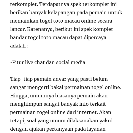
terkomplet. Terdapatnya spek terkomplet ini
berikan banyak kelapangan pada pemain untuk
memainkan togel toto macau online secara
lancar. Karenanya, berikut ini spek komplet
bandar togel toto macau dapat dipercaya
adalah :
•Fitur live chat dan social media
Tiap-tiap pemain anyar yang pasti belum
sangat mengerti bakal permainan togel online.
Hingga, umumnya biasanya pemain akan
menghimpun sangat banyak info terkait
permainan togel online dari internet. Akan
tetapi, soal yang umum dilaksanakan yakni
dengan ajukan pertanyaan pada layanan