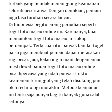
terbaik yang hendak menanggung keamanan
seluruh pesertanya. Dengan demikian, pemain
juga bisa taruhan secara lancar.
Di Indonesia begitu larang perjudian seperti
togel toto macau online ini. Karenanya, buat
memainkan togel toto macau ini cukup
berdampak. Terkecuali itu, banyak bandar togel
palsu juga membuat pemain dapat merasakan
rugi besar. Jadi, kalau ingin main dengan aman
mesti lewat bandar togel toto macau online
bisa dipercaya yang udah punya struktur
keamanan terunggul yang telah disokong pun
oleh technologi mutakhir. Metode keamanan
ini tentu saja punyai begitu banyak guna salah
satunya :