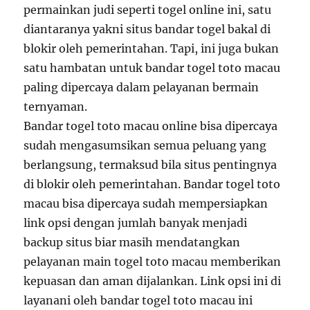
permainkan judi seperti togel online ini, satu
diantaranya yakni situs bandar togel bakal di
blokir oleh pemerintahan. Tapi, ini juga bukan
satu hambatan untuk bandar togel toto macau
paling dipercaya dalam pelayanan bermain
ternyaman.
Bandar togel toto macau online bisa dipercaya
sudah mengasumsikan semua peluang yang
berlangsung, termaksud bila situs pentingnya
di blokir oleh pemerintahan. Bandar togel toto
macau bisa dipercaya sudah mempersiapkan
link opsi dengan jumlah banyak menjadi
backup situs biar masih mendatangkan
pelayanan main togel toto macau memberikan
kepuasan dan aman dijalankan. Link opsi ini di
layanani oleh bandar togel toto macau ini