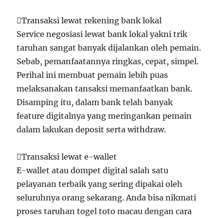
Transaksi lewat rekening bank lokal
Service negosiasi lewat bank lokal yakni trik
taruhan sangat banyak dijalankan oleh pemain.
Sebab, pemanfaatannya ringkas, cepat, simpel.
Perihal ini membuat pemain lebih puas
melaksanakan tansaksi memanfaatkan bank.
Disamping itu, dalam bank telah banyak
feature digitalnya yang meringankan pemain
dalam lakukan deposit serta withdraw.
Transaksi lewat e-wallet
E-wallet atau dompet digital salah satu
pelayanan terbaik yang sering dipakai oleh
seluruhnya orang sekarang. Anda bisa nikmati
proses taruhan togel toto macau dengan cara