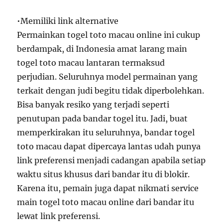
•Memiliki link alternative
Permainkan togel toto macau online ini cukup
berdampak, di Indonesia amat larang main
togel toto macau lantaran termaksud
perjudian. Seluruhnya model permainan yang
terkait dengan judi begitu tidak diperbolehkan.
Bisa banyak resiko yang terjadi seperti
penutupan pada bandar togel itu. Jadi, buat
memperkirakan itu seluruhnya, bandar togel
toto macau dapat dipercaya lantas udah punya
link preferensi menjadi cadangan apabila setiap
waktu situs khusus dari bandar itu di blokir.
Karena itu, pemain juga dapat nikmati service
main togel toto macau online dari bandar itu
lewat link preferensi.