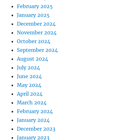
February 2025
January 2025
December 2024
November 2024
October 2024
September 2024
August 2024
July 2024
June 2024
May 2024
April 2024
March 2024
February 2024
January 2024
December 2023
January 2023