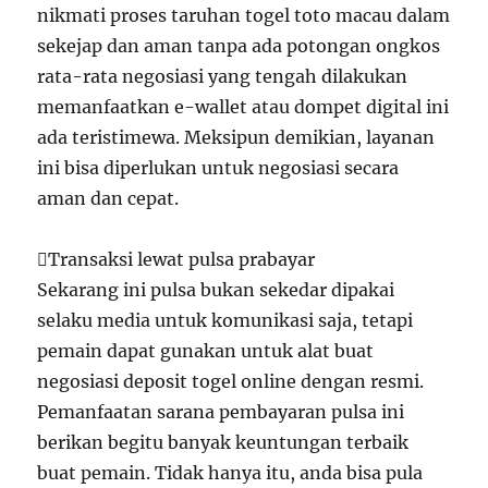
nikmati proses taruhan togel toto macau dalam
sekejap dan aman tanpa ada potongan ongkos
rata-rata negosiasi yang tengah dilakukan
memanfaatkan e-wallet atau dompet digital ini
ada teristimewa. Meksipun demikian, layanan
ini bisa diperlukan untuk negosiasi secara
aman dan cepat.
Transaksi lewat pulsa prabayar
Sekarang ini pulsa bukan sekedar dipakai
selaku media untuk komunikasi saja, tetapi
pemain dapat gunakan untuk alat buat
negosiasi deposit togel online dengan resmi.
Pemanfaatan sarana pembayaran pulsa ini
berikan begitu banyak keuntungan terbaik
buat pemain. Tidak hanya itu, anda bisa pula