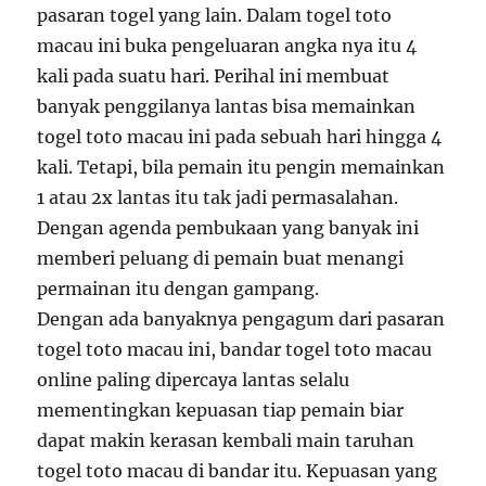
pasaran togel yang lain. Dalam togel toto
macau ini buka pengeluaran angka nya itu 4
kali pada suatu hari. Perihal ini membuat
banyak penggilanya lantas bisa memainkan
togel toto macau ini pada sebuah hari hingga 4
kali. Tetapi, bila pemain itu pengin memainkan
1 atau 2x lantas itu tak jadi permasalahan.
Dengan agenda pembukaan yang banyak ini
memberi peluang di pemain buat menangi
permainan itu dengan gampang.
Dengan ada banyaknya pengagum dari pasaran
togel toto macau ini, bandar togel toto macau
online paling dipercaya lantas selalu
mementingkan kepuasan tiap pemain biar
dapat makin kerasan kembali main taruhan
togel toto macau di bandar itu. Kepuasan yang