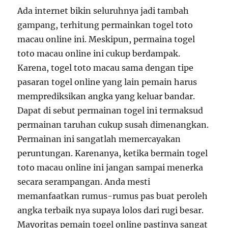
Ada internet bikin seluruhnya jadi tambah
gampang, terhitung permainkan togel toto
macau online ini. Meskipun, permaina togel
toto macau online ini cukup berdampak.
Karena, togel toto macau sama dengan tipe
pasaran togel online yang lain pemain harus
memprediksikan angka yang keluar bandar.
Dapat di sebut permainan togel ini termaksud
permainan taruhan cukup susah dimenangkan.
Permainan ini sangatlah memercayakan
peruntungan. Karenanya, ketika bermain togel
toto macau online ini jangan sampai menerka
secara serampangan. Anda mesti
memanfaatkan rumus-rumus pas buat peroleh
angka terbaik nya supaya lolos dari rugi besar.
Mayoritas pemain togel online pastinya sangat