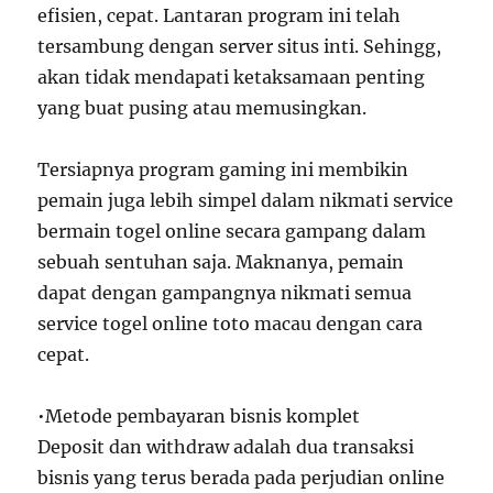
efisien, cepat. Lantaran program ini telah
tersambung dengan server situs inti. Sehingg,
akan tidak mendapati ketaksamaan penting
yang buat pusing atau memusingkan.
Tersiapnya program gaming ini membikin
pemain juga lebih simpel dalam nikmati service
bermain togel online secara gampang dalam
sebuah sentuhan saja. Maknanya, pemain
dapat dengan gampangnya nikmati semua
service togel online toto macau dengan cara
cepat.
•Metode pembayaran bisnis komplet
Deposit dan withdraw adalah dua transaksi
bisnis yang terus berada pada perjudian online