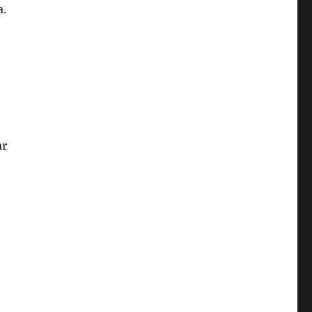
a.
ar