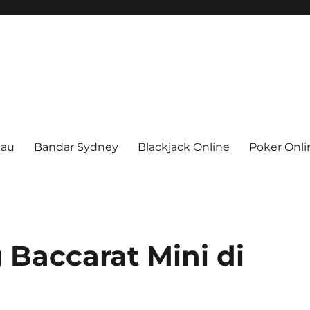
now
cau
Bandar Sydney
Blackjack Online
Poker Onli
Baccarat Mini di