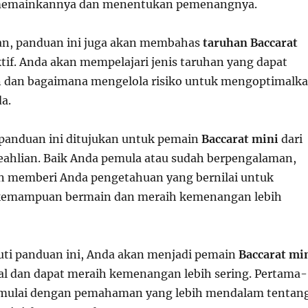
memainkannya dan menentukan pemenangnya.
an, panduan ini juga akan membahas
taruhan Baccarat
tif. Anda akan mempelajari jenis taruhan yang dapat
 dan bagaimana mengelola risiko untuk mengoptimalk
a.
panduan ini ditujukan untuk pemain
Baccarat mini
dari
keahlian. Baik Anda pemula atau sudah berpengalaman,
n memberi Anda pengetahuan yang bernilai untuk
emampuan bermain dan meraih kemenangan lebih
ti panduan ini, Anda akan menjadi pemain
Baccarat mi
al dan dapat meraih kemenangan lebih sering. Pertama-
a mulai dengan pemahaman yang lebih mendalam tentan