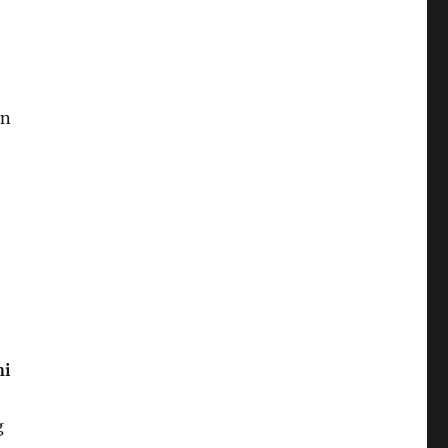
an
ni
g