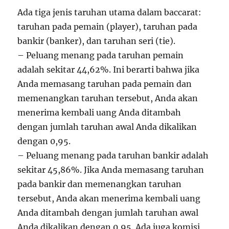
Ada tiga jenis taruhan utama dalam baccarat:
taruhan pada pemain (player), taruhan pada
bankir (banker), dan taruhan seri (tie).
– Peluang menang pada taruhan pemain
adalah sekitar 44,62%. Ini berarti bahwa jika
Anda memasang taruhan pada pemain dan
memenangkan taruhan tersebut, Anda akan
menerima kembali uang Anda ditambah
dengan jumlah taruhan awal Anda dikalikan
dengan 0,95.
– Peluang menang pada taruhan bankir adalah
sekitar 45,86%. Jika Anda memasang taruhan
pada bankir dan memenangkan taruhan
tersebut, Anda akan menerima kembali uang
Anda ditambah dengan jumlah taruhan awal
Anda dikalikan dengan 0,95. Ada juga komisi