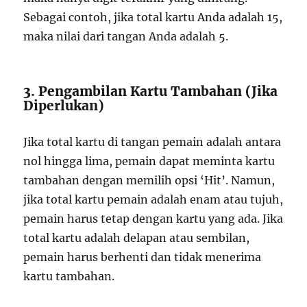
Sebagai contoh, jika total kartu Anda adalah 15,
maka nilai dari tangan Anda adalah 5.
3. Pengambilan Kartu Tambahan (Jika
Diperlukan)
Jika total kartu di tangan pemain adalah antara
nol hingga lima, pemain dapat meminta kartu
tambahan dengan memilih opsi ‘Hit’. Namun,
jika total kartu pemain adalah enam atau tujuh,
pemain harus tetap dengan kartu yang ada. Jika
total kartu adalah delapan atau sembilan,
pemain harus berhenti dan tidak menerima
kartu tambahan.