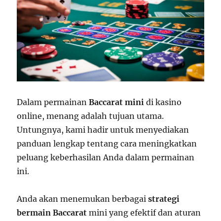
Dalam permainan
Baccarat mini
di kasino
online, menang adalah tujuan utama.
Untungnya, kami hadir untuk menyediakan
panduan lengkap tentang cara meningkatkan
peluang keberhasilan Anda dalam permainan
ini.
Anda akan menemukan berbagai
strategi
bermain Baccarat
mini yang efektif dan aturan