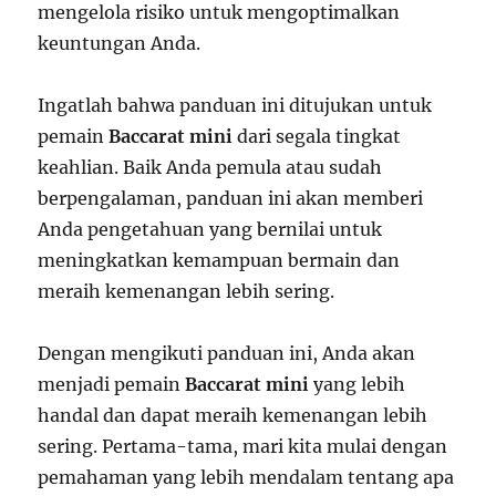
mengelola risiko untuk mengoptimalkan
keuntungan Anda.
Ingatlah bahwa panduan ini ditujukan untuk
pemain
Baccarat mini
dari segala tingkat
keahlian. Baik Anda pemula atau sudah
berpengalaman, panduan ini akan memberi
Anda pengetahuan yang bernilai untuk
meningkatkan kemampuan bermain dan
meraih kemenangan lebih sering.
Dengan mengikuti panduan ini, Anda akan
menjadi pemain
Baccarat mini
yang lebih
handal dan dapat meraih kemenangan lebih
sering. Pertama-tama, mari kita mulai dengan
pemahaman yang lebih mendalam tentang apa