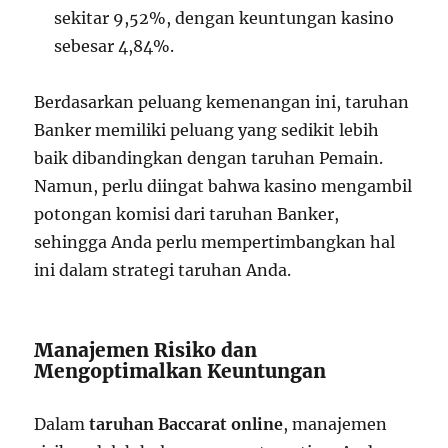
sekitar 9,52%, dengan keuntungan kasino
sebesar 4,84%.
Berdasarkan peluang kemenangan ini, taruhan
Banker memiliki peluang yang sedikit lebih
baik dibandingkan dengan taruhan Pemain.
Namun, perlu diingat bahwa kasino mengambil
potongan komisi dari taruhan Banker,
sehingga Anda perlu mempertimbangkan hal
ini dalam strategi taruhan Anda.
Manajemen Risiko dan
Mengoptimalkan Keuntungan
Dalam
taruhan Baccarat online
, manajemen