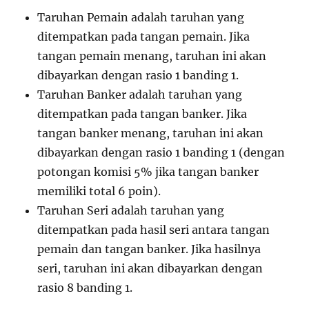
Taruhan Pemain adalah taruhan yang
ditempatkan pada tangan pemain. Jika
tangan pemain menang, taruhan ini akan
dibayarkan dengan rasio 1 banding 1.
Taruhan Banker adalah taruhan yang
ditempatkan pada tangan banker. Jika
tangan banker menang, taruhan ini akan
dibayarkan dengan rasio 1 banding 1 (dengan
potongan komisi 5% jika tangan banker
memiliki total 6 poin).
Taruhan Seri adalah taruhan yang
ditempatkan pada hasil seri antara tangan
pemain dan tangan banker. Jika hasilnya
seri, taruhan ini akan dibayarkan dengan
rasio 8 banding 1.