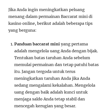
Jika Anda ingin meningkatkan peluang
menang dalam permainan Baccarat mini di
kasino online, berikut adalah beberapa tips
yang berguna:
Panduan baccarat mini
yang pertama
adalah mengelola uang Anda dengan bijak.
Tentukan batas taruhan Anda sebelum
memulai permainan dan tetap patuhi batas
itu. Jangan tergoda untuk terus
meningkatkan taruhan Anda jika Anda
sedang mengalami kekalahan. Mengelola
uang dengan baik adalah kunci untuk
menjaga saldo Anda tetap stabil dan
mencegah kerugian yang besar.