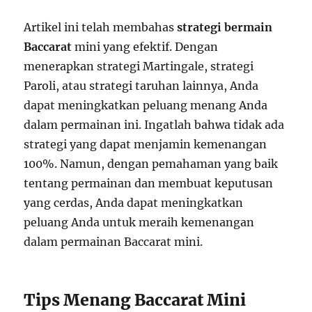
Artikel ini telah membahas
strategi bermain
Baccarat
mini yang efektif. Dengan
menerapkan strategi Martingale, strategi
Paroli, atau strategi taruhan lainnya, Anda
dapat meningkatkan peluang menang Anda
dalam permainan ini. Ingatlah bahwa tidak ada
strategi yang dapat menjamin kemenangan
100%. Namun, dengan pemahaman yang baik
tentang permainan dan membuat keputusan
yang cerdas, Anda dapat meningkatkan
peluang Anda untuk meraih kemenangan
dalam permainan Baccarat mini.
Tips Menang Baccarat Mini