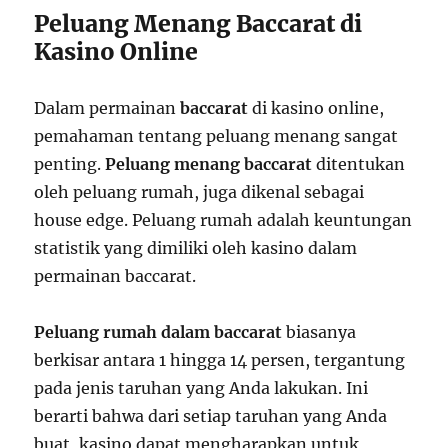
Peluang Menang Baccarat di
Kasino Online
Dalam permainan
baccarat
di kasino online,
pemahaman tentang peluang menang sangat
penting.
Peluang menang baccarat
ditentukan
oleh peluang rumah, juga dikenal sebagai
house edge. Peluang rumah adalah keuntungan
statistik yang dimiliki oleh kasino dalam
permainan baccarat.
Peluang rumah dalam baccarat
biasanya
berkisar antara 1 hingga 14 persen, tergantung
pada jenis taruhan yang Anda lakukan. Ini
berarti bahwa dari setiap taruhan yang Anda
buat, kasino dapat mengharapkan untuk