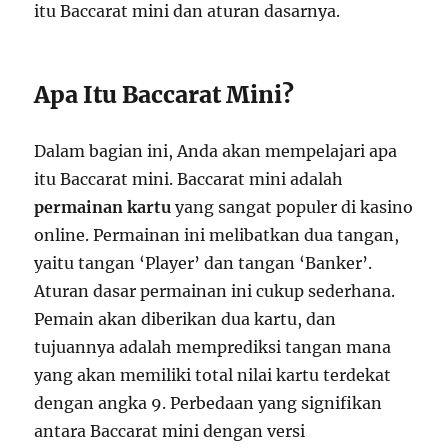
itu Baccarat mini dan aturan dasarnya.
Apa Itu Baccarat Mini?
Dalam bagian ini, Anda akan mempelajari apa
itu Baccarat mini. Baccarat mini adalah
permainan kartu
yang sangat populer di kasino
online. Permainan ini melibatkan dua tangan,
yaitu tangan ‘Player’ dan tangan ‘Banker’.
Aturan dasar permainan ini cukup sederhana.
Pemain akan diberikan dua kartu, dan
tujuannya adalah memprediksi tangan mana
yang akan memiliki total nilai kartu terdekat
dengan angka 9. Perbedaan yang signifikan
antara Baccarat mini dengan versi