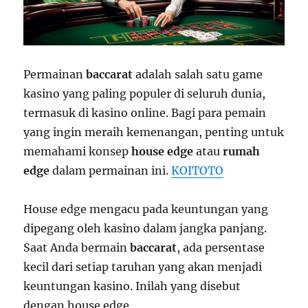
Permainan
baccarat
adalah salah satu game
kasino yang paling populer di seluruh dunia,
termasuk di kasino online. Bagi para pemain
yang ingin meraih kemenangan, penting untuk
memahami konsep
house edge
atau
rumah
edge
dalam permainan ini.
KOITOTO
House edge mengacu pada keuntungan yang
dipegang oleh kasino dalam jangka panjang.
Saat Anda bermain
baccarat
, ada persentase
kecil dari setiap taruhan yang akan menjadi
keuntungan kasino. Inilah yang disebut
dengan house edge.