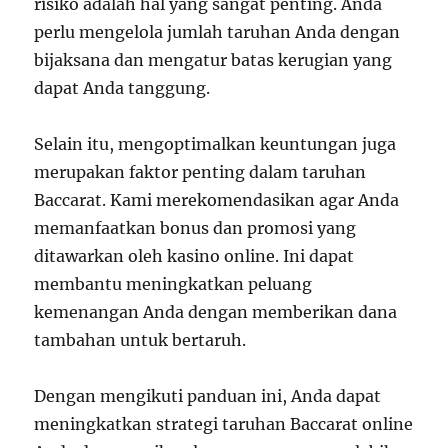
risiko adalah hal yang sangat penting. Anda
perlu mengelola jumlah taruhan Anda dengan
bijaksana dan mengatur batas kerugian yang
dapat Anda tanggung.
Selain itu, mengoptimalkan keuntungan juga
merupakan faktor penting dalam taruhan
Baccarat. Kami merekomendasikan agar Anda
memanfaatkan bonus dan promosi yang
ditawarkan oleh kasino online. Ini dapat
membantu meningkatkan peluang
kemenangan Anda dengan memberikan dana
tambahan untuk bertaruh.
Dengan mengikuti panduan ini, Anda dapat
meningkatkan strategi taruhan Baccarat online