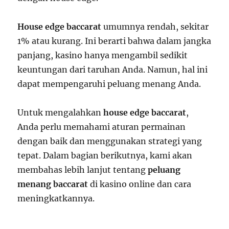
House edge baccarat
umumnya rendah, sekitar
1% atau kurang. Ini berarti bahwa dalam jangka
panjang, kasino hanya mengambil sedikit
keuntungan dari taruhan Anda. Namun, hal ini
dapat mempengaruhi peluang menang Anda.
Untuk mengalahkan
house edge baccarat
,
Anda perlu memahami aturan permainan
dengan baik dan menggunakan strategi yang
tepat. Dalam bagian berikutnya, kami akan
membahas lebih lanjut tentang
peluang
menang baccarat
di kasino online dan cara
meningkatkannya.