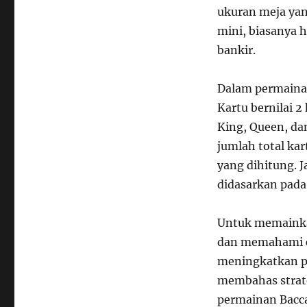
ukuran meja yang
mini, biasanya 
bankir.
Dalam permainan 
Kartu bernilai 
King, Queen, dan
jumlah total kar
yang dihitung. J
didasarkan pada
Untuk memainkan
dan memahami ca
meningkatkan p
membahas strate
permainan Bacca