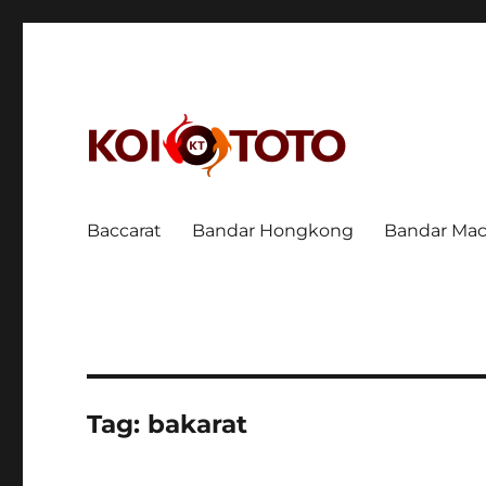
Daftar Bandar Toto Macau Terpercaya
Freerestaurantcoupons
Baccarat
Bandar Hongkong
Bandar Ma
Tag:
bakarat