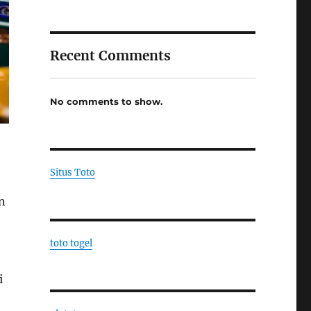
Recent Comments
No comments to show.
Situs Toto
n
toto togel
i