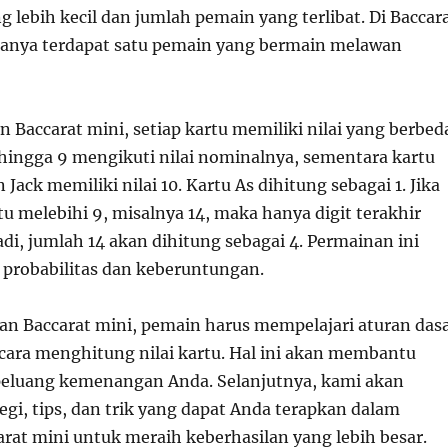
 lebih kecil dan jumlah pemain yang terlibat. Di Baccar
hanya terdapat satu pemain yang bermain melawan
Baccarat mini, setiap kartu memiliki nilai yang berbed
2 hingga 9 mengikuti nilai nominalnya, sementara kartu
 Jack memiliki nilai 10. Kartu As dihitung sebagai 1. Jika
tu melebihi 9, misalnya 14, maka hanya digit terakhir
adi, jumlah 14 akan dihitung sebagai 4. Permainan ini
 probabilitas dan keberuntungan.
 Baccarat mini, pemain harus mempelajari aturan das
ra menghitung nilai kartu. Hal ini akan membantu
eluang kemenangan Anda. Selanjutnya, kami akan
gi, tips, dan trik yang dapat Anda terapkan dalam
rat mini untuk meraih keberhasilan yang lebih besar.