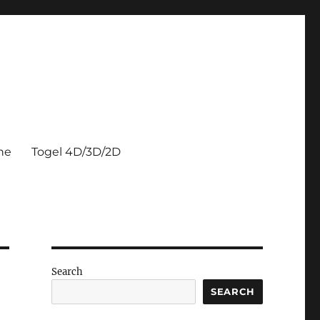
ne
Togel 4D/3D/2D
Search
SEARCH