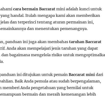
mahami
cara bermain Baccarat
mini adalah kunci untuk
 yang handal. Itulah mengapa kami akan memberikan
jelas dan terperinci tentang aturan permainan ini,
memainkannya dan menentukan pemenangnya.
an, panduan ini juga akan membahas
taruhan Baccarat
tif. Anda akan mempelajari jenis taruhan yang dapat
 dan bagaimana mengelola risiko untuk mengoptimalk
a.
panduan ini ditujukan untuk pemain
Baccarat mini
dari
keahlian. Baik Anda pemula atau sudah berpengalaman,
n memberi Anda pengetahuan yang bernilai untuk
emampuan bermain dan meraih kemenangan lebih