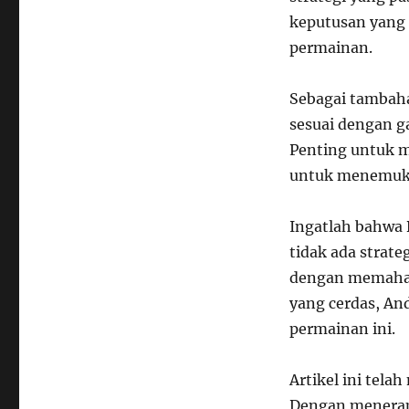
keputusan yang 
permainan.
Sebagai tambaha
sesuai dengan g
Penting untuk m
untuk menemuka
Ingatlah bahwa 
tidak ada stra
dengan memaham
yang cerdas, A
permainan ini.
Artikel ini tel
Dengan menerapka