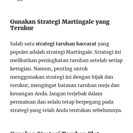
Gunakan Strategi Martingale yang
Terukur
Salah satu
strategi taruhan baccarat
yang
populer adalah strategi Martingale. Strategi ini
melibatkan peningkatan taruhan setelah setiap
kerugian. Namun, penting untuk
menggunakan strategi ini dengan bijak dan
terukur, mengingat batasan taruhan meja dan
keuangan Anda. Jangan terjebak dalam
permainan dan selalu tetap berpegang pada
strategi yang telah Anda tentukan sebelumnya.