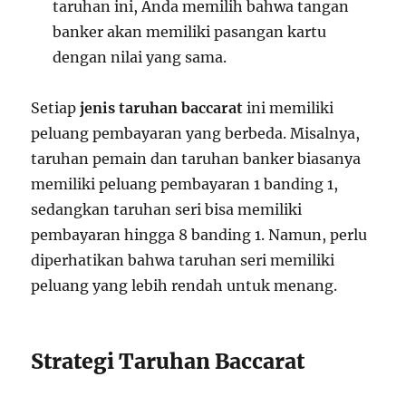
taruhan ini, Anda memilih bahwa tangan
banker akan memiliki pasangan kartu
dengan nilai yang sama.
Setiap
jenis taruhan baccarat
ini memiliki
peluang pembayaran yang berbeda. Misalnya,
taruhan pemain dan taruhan banker biasanya
memiliki peluang pembayaran 1 banding 1,
sedangkan taruhan seri bisa memiliki
pembayaran hingga 8 banding 1. Namun, perlu
diperhatikan bahwa taruhan seri memiliki
peluang yang lebih rendah untuk menang.
Strategi Taruhan Baccarat