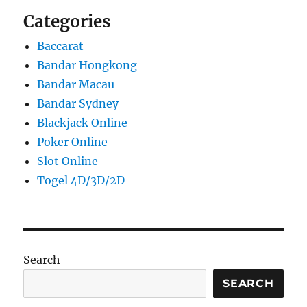
Categories
Baccarat
Bandar Hongkong
Bandar Macau
Bandar Sydney
Blackjack Online
Poker Online
Slot Online
Togel 4D/3D/2D
Search
SEARCH