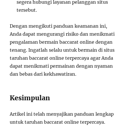
segera hubungi layanan pelanggan situs
tersebut.
Dengan mengikuti panduan keamanan ini,
Anda dapat mengurangi risiko dan menikmati
pengalaman bermain baccarat online dengan
tenang. Ingatlah selalu untuk bermain di situs
taruhan baccarat online terpercaya agar Anda
dapat menikmati permainan dengan nyaman
dan bebas dari kekhawatiran.
Kesimpulan
Artikel ini telah menyajikan panduan lengkap
untuk taruhan baccarat online terpercaya.