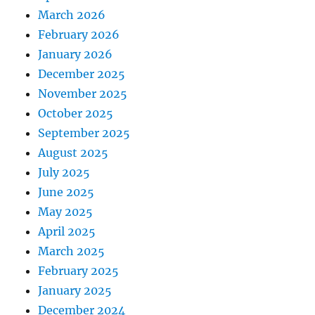
March 2026
February 2026
January 2026
December 2025
November 2025
October 2025
September 2025
August 2025
July 2025
June 2025
May 2025
April 2025
March 2025
February 2025
January 2025
December 2024