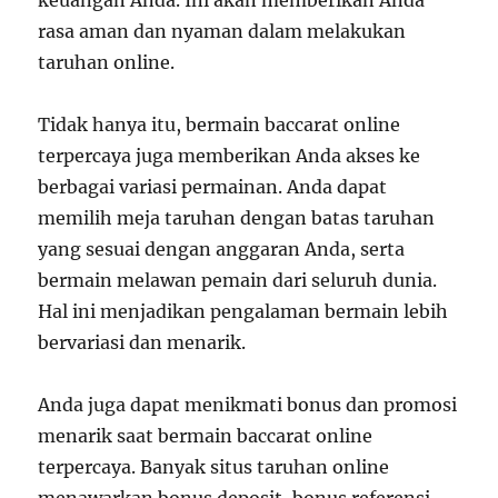
rasa aman dan nyaman dalam melakukan
taruhan online.
Tidak hanya itu, bermain baccarat online
terpercaya juga memberikan Anda akses ke
berbagai variasi permainan. Anda dapat
memilih meja taruhan dengan batas taruhan
yang sesuai dengan anggaran Anda, serta
bermain melawan pemain dari seluruh dunia.
Hal ini menjadikan pengalaman bermain lebih
bervariasi dan menarik.
Anda juga dapat menikmati bonus dan promosi
menarik saat bermain baccarat online
terpercaya. Banyak situs taruhan online
menawarkan bonus deposit, bonus referensi,