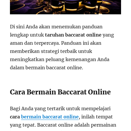
Di sini Anda akan menemukan panduan
lengkap untuk
taruhan baccarat online
yang
aman dan terpercaya. Panduan ini akan
memberikan strategi terbaik untuk
meningkatkan peluang kemenangan Anda
dalam bermain baccarat online.
Cara Bermain Baccarat Online
Bagi Anda yang tertarik untuk mempelajari
cara
bermain baccarat online
, inilah tempat
yang tepat. Baccarat online adalah permainan