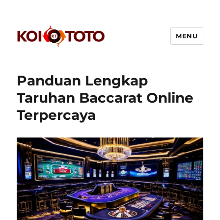
MENU
Freerestaurantcouponsnow
Panduan Lengkap
Taruhan Baccarat Online
Terpercaya