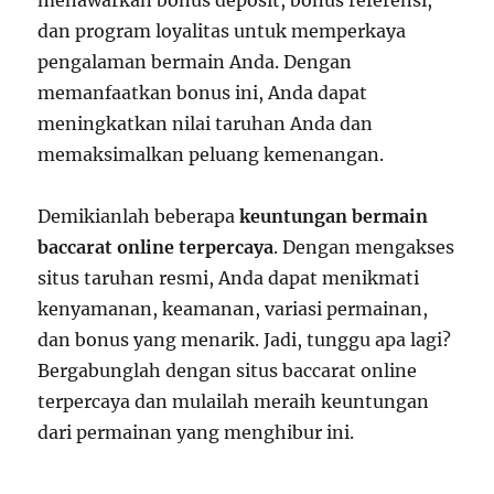
dan program loyalitas untuk memperkaya
pengalaman bermain Anda. Dengan
memanfaatkan bonus ini, Anda dapat
meningkatkan nilai taruhan Anda dan
memaksimalkan peluang kemenangan.
Demikianlah beberapa
keuntungan bermain
baccarat online terpercaya
. Dengan mengakses
situs taruhan resmi, Anda dapat menikmati
kenyamanan, keamanan, variasi permainan,
dan bonus yang menarik. Jadi, tunggu apa lagi?
Bergabunglah dengan situs baccarat online
terpercaya dan mulailah meraih keuntungan
dari permainan yang menghibur ini.