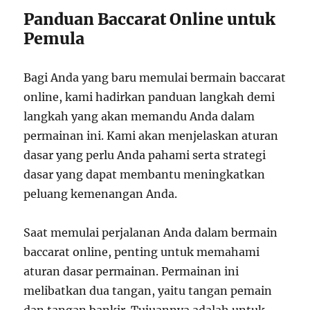
Panduan Baccarat Online untuk
Pemula
Bagi Anda yang baru memulai bermain baccarat
online, kami hadirkan panduan langkah demi
langkah yang akan memandu Anda dalam
permainan ini. Kami akan menjelaskan aturan
dasar yang perlu Anda pahami serta strategi
dasar yang dapat membantu meningkatkan
peluang kemenangan Anda.
Saat memulai perjalanan Anda dalam bermain
baccarat online, penting untuk memahami
aturan dasar permainan. Permainan ini
melibatkan dua tangan, yaitu tangan pemain
dan tangan bankir. Tujuannya adalah untuk