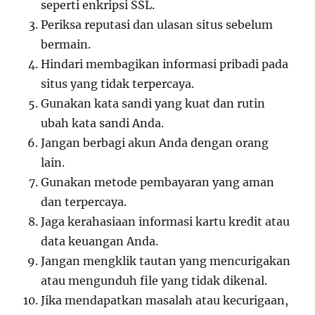
seperti enkripsi SSL.
Periksa reputasi dan ulasan situs sebelum
bermain.
Hindari membagikan informasi pribadi pada
situs yang tidak terpercaya.
Gunakan kata sandi yang kuat dan rutin
ubah kata sandi Anda.
Jangan berbagi akun Anda dengan orang
lain.
Gunakan metode pembayaran yang aman
dan terpercaya.
Jaga kerahasiaan informasi kartu kredit atau
data keuangan Anda.
Jangan mengklik tautan yang mencurigakan
atau mengunduh file yang tidak dikenal.
Jika mendapatkan masalah atau kecurigaan,