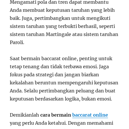
Mengamati pola dan tren dapat membantu
Anda membuat keputusan taruhan yang lebih
baik. Juga, pertimbangkan untuk mengikuti
sistem taruhan yang terbukti berhasil, seperti
sistem taruhan Martingale atau sistem taruhan
Paroli.
Saat bermain baccarat online, penting untuk
tetap tenang dan tidak terbawa emosi. Jaga
fokus pada strategi dan jangan biarkan
kekalahan beruntun mempengaruhi keputusan
Anda. Selalu pertimbangkan peluang dan buat
keputusan berdasarkan logika, bukan emosi.
Demikianlah
cara bermain
baccarat online
yang perlu Anda ketahui. Dengan memahami