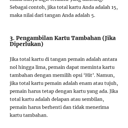
Sebagai contoh, jika total kartu Anda adalah 15,
maka nilai dari tangan Anda adalah 5.
3. Pengambilan Kartu Tambahan (Jika
Diperlukan)
Jika total kartu di tangan pemain adalah antara
nol hingga lima, pemain dapat meminta kartu
tambahan dengan memilih opsi ‘Hit’. Namun,
jika total kartu pemain adalah enam atau tujuh,
pemain harus tetap dengan kartu yang ada. Jika
total kartu adalah delapan atau sembilan,
pemain harus berhenti dan tidak menerima
kartu tambahan.