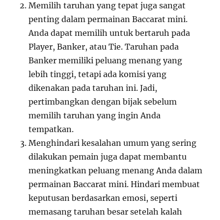
Memilih taruhan yang tepat juga sangat
penting dalam permainan Baccarat mini.
Anda dapat memilih untuk bertaruh pada
Player, Banker, atau Tie. Taruhan pada
Banker memiliki peluang menang yang
lebih tinggi, tetapi ada komisi yang
dikenakan pada taruhan ini. Jadi,
pertimbangkan dengan bijak sebelum
memilih taruhan yang ingin Anda
tempatkan.
Menghindari kesalahan umum yang sering
dilakukan pemain juga dapat membantu
meningkatkan peluang menang Anda dalam
permainan Baccarat mini. Hindari membuat
keputusan berdasarkan emosi, seperti
memasang taruhan besar setelah kalah