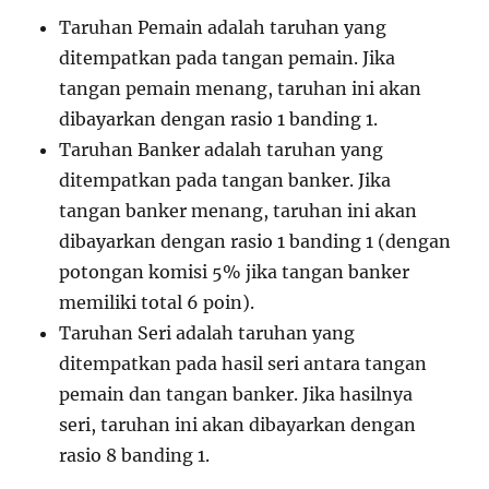
Taruhan Pemain adalah taruhan yang
ditempatkan pada tangan pemain. Jika
tangan pemain menang, taruhan ini akan
dibayarkan dengan rasio 1 banding 1.
Taruhan Banker adalah taruhan yang
ditempatkan pada tangan banker. Jika
tangan banker menang, taruhan ini akan
dibayarkan dengan rasio 1 banding 1 (dengan
potongan komisi 5% jika tangan banker
memiliki total 6 poin).
Taruhan Seri adalah taruhan yang
ditempatkan pada hasil seri antara tangan
pemain dan tangan banker. Jika hasilnya
seri, taruhan ini akan dibayarkan dengan
rasio 8 banding 1.