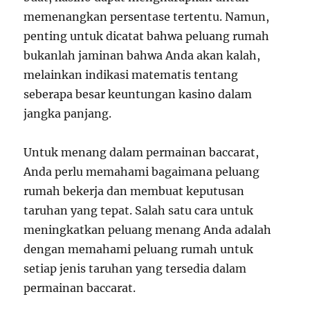
memenangkan persentase tertentu. Namun,
penting untuk dicatat bahwa peluang rumah
bukanlah jaminan bahwa Anda akan kalah,
melainkan indikasi matematis tentang
seberapa besar keuntungan kasino dalam
jangka panjang.
Untuk menang dalam permainan baccarat,
Anda perlu memahami bagaimana peluang
rumah bekerja dan membuat keputusan
taruhan yang tepat. Salah satu cara untuk
meningkatkan peluang menang Anda adalah
dengan memahami peluang rumah untuk
setiap jenis taruhan yang tersedia dalam
permainan baccarat.