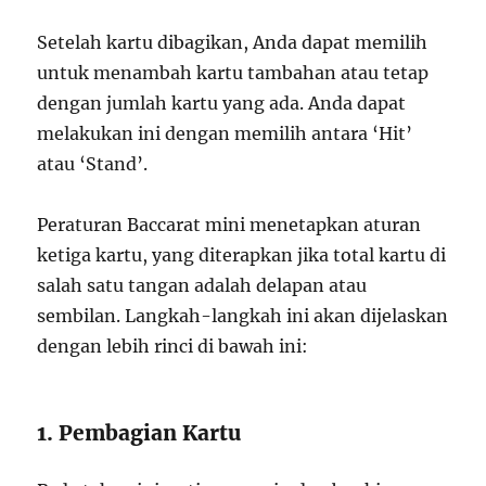
Setelah kartu dibagikan, Anda dapat memilih
untuk menambah kartu tambahan atau tetap
dengan jumlah kartu yang ada. Anda dapat
melakukan ini dengan memilih antara ‘Hit’
atau ‘Stand’.
Peraturan Baccarat mini menetapkan aturan
ketiga kartu, yang diterapkan jika total kartu di
salah satu tangan adalah delapan atau
sembilan. Langkah-langkah ini akan dijelaskan
dengan lebih rinci di bawah ini:
1. Pembagian Kartu