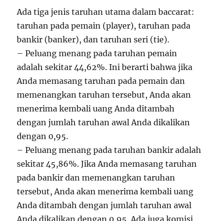
Ada tiga jenis taruhan utama dalam baccarat:
taruhan pada pemain (player), taruhan pada
bankir (banker), dan taruhan seri (tie).
– Peluang menang pada taruhan pemain
adalah sekitar 44,62%. Ini berarti bahwa jika
Anda memasang taruhan pada pemain dan
memenangkan taruhan tersebut, Anda akan
menerima kembali uang Anda ditambah
dengan jumlah taruhan awal Anda dikalikan
dengan 0,95.
– Peluang menang pada taruhan bankir adalah
sekitar 45,86%. Jika Anda memasang taruhan
pada bankir dan memenangkan taruhan
tersebut, Anda akan menerima kembali uang
Anda ditambah dengan jumlah taruhan awal
Anda dikalikan dengan 0,95. Ada juga komisi