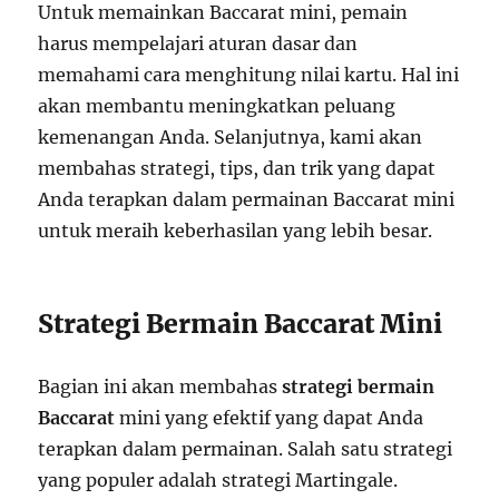
Untuk memainkan Baccarat mini, pemain
harus mempelajari aturan dasar dan
memahami cara menghitung nilai kartu. Hal ini
akan membantu meningkatkan peluang
kemenangan Anda. Selanjutnya, kami akan
membahas strategi, tips, dan trik yang dapat
Anda terapkan dalam permainan Baccarat mini
untuk meraih keberhasilan yang lebih besar.
Strategi Bermain Baccarat Mini
Bagian ini akan membahas
strategi bermain
Baccarat
mini yang efektif yang dapat Anda
terapkan dalam permainan. Salah satu strategi
yang populer adalah strategi Martingale.