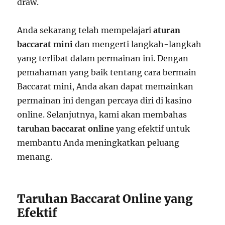
draw.
Anda sekarang telah mempelajari
aturan
baccarat mini
dan mengerti langkah-langkah
yang terlibat dalam permainan ini. Dengan
pemahaman yang baik tentang cara bermain
Baccarat mini, Anda akan dapat memainkan
permainan ini dengan percaya diri di kasino
online. Selanjutnya, kami akan membahas
taruhan baccarat online
yang efektif untuk
membantu Anda meningkatkan peluang
menang.
Taruhan Baccarat Online yang
Efektif