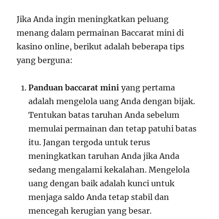
Jika Anda ingin meningkatkan peluang
menang dalam permainan Baccarat mini di
kasino online, berikut adalah beberapa tips
yang berguna:
Panduan baccarat mini
yang pertama
adalah mengelola uang Anda dengan bijak.
Tentukan batas taruhan Anda sebelum
memulai permainan dan tetap patuhi batas
itu. Jangan tergoda untuk terus
meningkatkan taruhan Anda jika Anda
sedang mengalami kekalahan. Mengelola
uang dengan baik adalah kunci untuk
menjaga saldo Anda tetap stabil dan
mencegah kerugian yang besar.