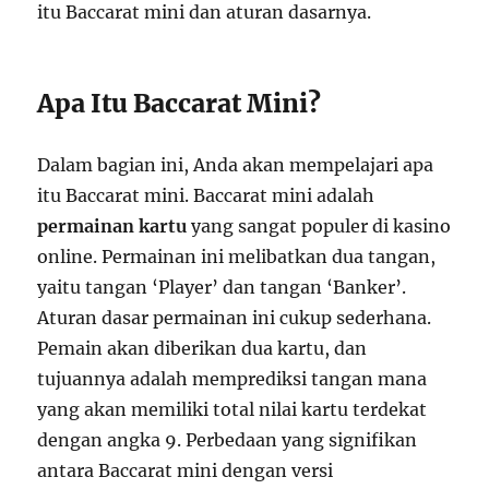
itu Baccarat mini dan aturan dasarnya.
Apa Itu Baccarat Mini?
Dalam bagian ini, Anda akan mempelajari apa
itu Baccarat mini. Baccarat mini adalah
permainan kartu
yang sangat populer di kasino
online. Permainan ini melibatkan dua tangan,
yaitu tangan ‘Player’ dan tangan ‘Banker’.
Aturan dasar permainan ini cukup sederhana.
Pemain akan diberikan dua kartu, dan
tujuannya adalah memprediksi tangan mana
yang akan memiliki total nilai kartu terdekat
dengan angka 9. Perbedaan yang signifikan
antara Baccarat mini dengan versi