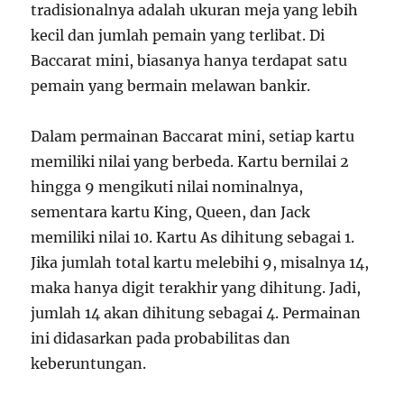
tradisionalnya adalah ukuran meja yang lebih
kecil dan jumlah pemain yang terlibat. Di
Baccarat mini, biasanya hanya terdapat satu
pemain yang bermain melawan bankir.
Dalam permainan Baccarat mini, setiap kartu
memiliki nilai yang berbeda. Kartu bernilai 2
hingga 9 mengikuti nilai nominalnya,
sementara kartu King, Queen, dan Jack
memiliki nilai 10. Kartu As dihitung sebagai 1.
Jika jumlah total kartu melebihi 9, misalnya 14,
maka hanya digit terakhir yang dihitung. Jadi,
jumlah 14 akan dihitung sebagai 4. Permainan
ini didasarkan pada probabilitas dan
keberuntungan.