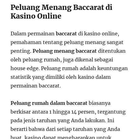
Peluang Menang Baccarat di
Kasino Online
Dalam permainan
baccarat
di kasino online,
pemahaman tentang peluang menang sangat
penting.
Peluang menang baccarat
ditentukan
oleh peluang rumah, juga dikenal sebagai
house edge. Peluang rumah adalah keuntungan
statistik yang dimiliki oleh kasino dalam
permainan baccarat.
Peluang rumah dalam baccarat
biasanya
berkisar antara 1 hingga 14 persen, tergantung
pada jenis taruhan yang Anda lakukan. Ini
berarti bahwa dari setiap taruhan yang Anda
buat, kasino dapat mengharapkan untuk