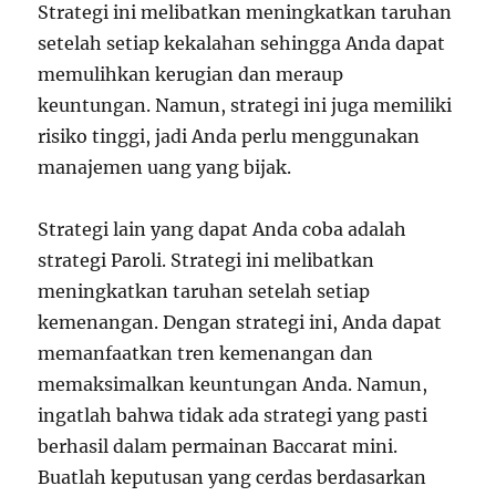
Strategi ini melibatkan meningkatkan taruhan
setelah setiap kekalahan sehingga Anda dapat
memulihkan kerugian dan meraup
keuntungan. Namun, strategi ini juga memiliki
risiko tinggi, jadi Anda perlu menggunakan
manajemen uang yang bijak.
Strategi lain yang dapat Anda coba adalah
strategi Paroli. Strategi ini melibatkan
meningkatkan taruhan setelah setiap
kemenangan. Dengan strategi ini, Anda dapat
memanfaatkan tren kemenangan dan
memaksimalkan keuntungan Anda. Namun,
ingatlah bahwa tidak ada strategi yang pasti
berhasil dalam permainan Baccarat mini.
Buatlah keputusan yang cerdas berdasarkan