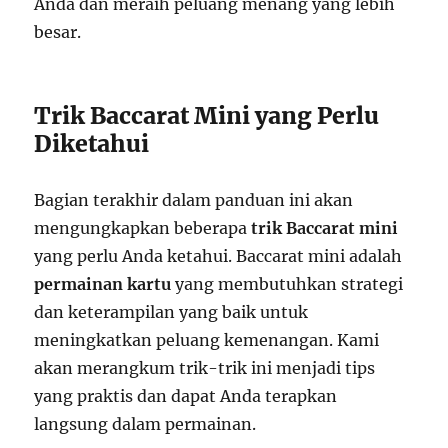
Anda dan meraih peluang menang yang lebih
besar.
Trik Baccarat Mini yang Perlu
Diketahui
Bagian terakhir dalam panduan ini akan
mengungkapkan beberapa
trik Baccarat mini
yang perlu Anda ketahui. Baccarat mini adalah
permainan kartu
yang membutuhkan strategi
dan keterampilan yang baik untuk
meningkatkan peluang kemenangan. Kami
akan merangkum trik-trik ini menjadi tips
yang praktis dan dapat Anda terapkan
langsung dalam permainan.