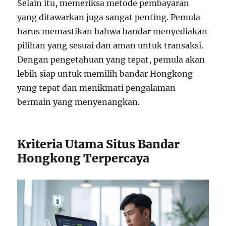
Selain itu, memeriksa metode pembayaran
yang ditawarkan juga sangat penting. Pemula
harus memastikan bahwa bandar menyediakan
pilihan yang sesuai dan aman untuk transaksi.
Dengan pengetahuan yang tepat, pemula akan
lebih siap untuk memilih bandar Hongkong
yang tepat dan menikmati pengalaman
bermain yang menyenangkan.
Kriteria Utama Situs Bandar
Hongkong Terpercaya