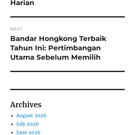
Harian
NEXT
Bandar Hongkong Terbaik
Next
post:
Tahun Ini: Pertimbangan
Utama Sebelum Memilih
Archives
August 2026
July 2026
June 2026