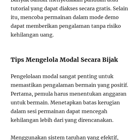
tutorial yang dapat diakses secara gratis. Selain
itu, mencoba permainan dalam mode demo
dapat memberikan pengalaman tanpa risiko
kehilangan uang.
Tips Mengelola Modal Secara Bijak
Pengelolaan modal sangat penting untuk
memastikan pengalaman bermain yang positif.
Pertama, pemula harus menentukan anggaran
untuk bermain. Menetapkan batas kerugian
dalam sesi permainan dapat mencegah
kehilangan lebih dari yang direncanakan.
Menggunakan sistem taruhan yang efektif,