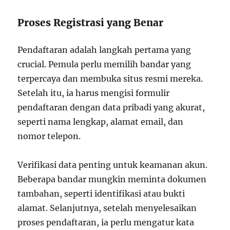
Proses Registrasi yang Benar
Pendaftaran adalah langkah pertama yang
crucial. Pemula perlu memilih bandar yang
terpercaya dan membuka situs resmi mereka.
Setelah itu, ia harus mengisi formulir
pendaftaran dengan data pribadi yang akurat,
seperti nama lengkap, alamat email, dan
nomor telepon.
Verifikasi data penting untuk keamanan akun.
Beberapa bandar mungkin meminta dokumen
tambahan, seperti identifikasi atau bukti
alamat. Selanjutnya, setelah menyelesaikan
proses pendaftaran, ia perlu mengatur kata