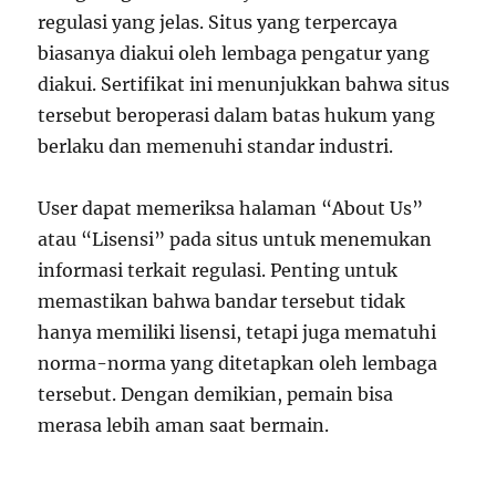
regulasi yang jelas. Situs yang terpercaya
biasanya diakui oleh lembaga pengatur yang
diakui. Sertifikat ini menunjukkan bahwa situs
tersebut beroperasi dalam batas hukum yang
berlaku dan memenuhi standar industri.
User dapat memeriksa halaman “About Us”
atau “Lisensi” pada situs untuk menemukan
informasi terkait regulasi. Penting untuk
memastikan bahwa bandar tersebut tidak
hanya memiliki lisensi, tetapi juga mematuhi
norma-norma yang ditetapkan oleh lembaga
tersebut. Dengan demikian, pemain bisa
merasa lebih aman saat bermain.