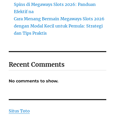
Spins di Megaways Slots 2026: Panduan
Efektif na
Cara Menang Bermain Megaways Slots 2026
dengan Modal Kecil untuk Pemula: Strategi
dan Tips Praktis
Recent Comments
No comments to show.
Situs Toto