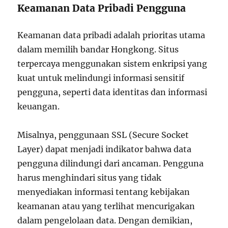
Keamanan Data Pribadi Pengguna
Keamanan data pribadi adalah prioritas utama
dalam memilih bandar Hongkong. Situs
terpercaya menggunakan sistem enkripsi yang
kuat untuk melindungi informasi sensitif
pengguna, seperti data identitas dan informasi
keuangan.
Misalnya, penggunaan SSL (Secure Socket
Layer) dapat menjadi indikator bahwa data
pengguna dilindungi dari ancaman. Pengguna
harus menghindari situs yang tidak
menyediakan informasi tentang kebijakan
keamanan atau yang terlihat mencurigakan
dalam pengelolaan data. Dengan demikian,