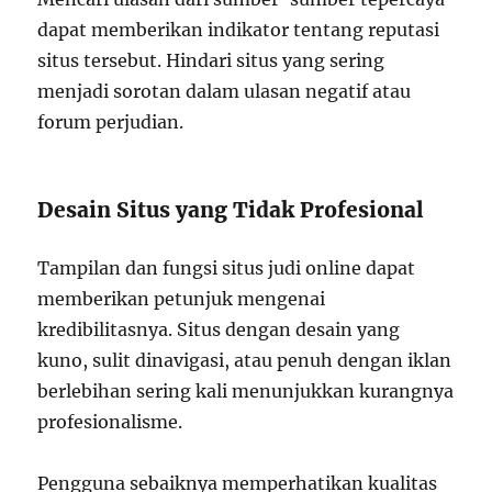
dapat memberikan indikator tentang reputasi
situs tersebut. Hindari situs yang sering
menjadi sorotan dalam ulasan negatif atau
forum perjudian.
Desain Situs yang Tidak Profesional
Tampilan dan fungsi situs judi online dapat
memberikan petunjuk mengenai
kredibilitasnya. Situs dengan desain yang
kuno, sulit dinavigasi, atau penuh dengan iklan
berlebihan sering kali menunjukkan kurangnya
profesionalisme.
Pengguna sebaiknya memperhatikan kualitas