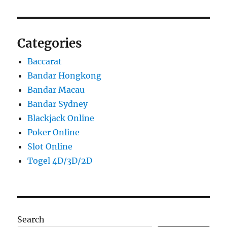
Categories
Baccarat
Bandar Hongkong
Bandar Macau
Bandar Sydney
Blackjack Online
Poker Online
Slot Online
Togel 4D/3D/2D
Search