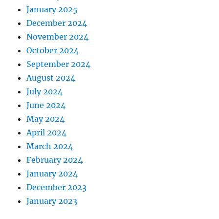
January 2025
December 2024
November 2024
October 2024
September 2024
August 2024
July 2024
June 2024
May 2024
April 2024
March 2024
February 2024
January 2024
December 2023
January 2023