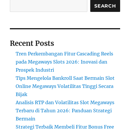
SEARCH
Recent Posts
Tren Perkembangan Fitur Cascading Reels
pada Megaways Slots 2026: Inovasi dan
Prospek Industri
Tips Mengelola Bankroll Saat Bermain Slot
Online Megaways Volatilitas Tinggi Secara
Bijak
Analisis RTP dan Volatilitas Slot Megaways
Terbaru di Tahun 2026: Panduan Strategi
Bermain
Strategi Terbaik Membeli Fitur Bonus Free