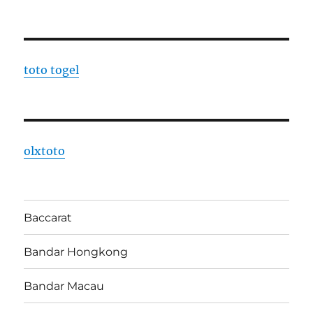
toto togel
olxtoto
Baccarat
Bandar Hongkong
Bandar Macau