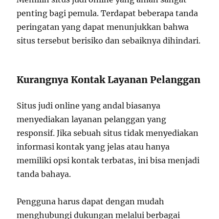
penting bagi pemula. Terdapat beberapa tanda
peringatan yang dapat menunjukkan bahwa
situs tersebut berisiko dan sebaiknya dihindari.
Kurangnya Kontak Layanan Pelanggan
Situs judi online yang andal biasanya
menyediakan layanan pelanggan yang
responsif. Jika sebuah situs tidak menyediakan
informasi kontak yang jelas atau hanya
memiliki opsi kontak terbatas, ini bisa menjadi
tanda bahaya.
Pengguna harus dapat dengan mudah
menghubungi dukungan melalui berbagai