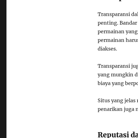
Transparansi d
penting. Bandar
permainan yang 
permainan harus
diakses.
Transparansi ju
yang mungkin di
biaya yang ber
Situs yang jela
penarikan juga 
Reputasi d