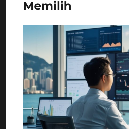
Memilih