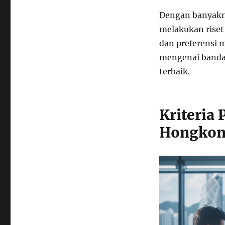
Dengan banyakny
melakukan riset
dan preferensi 
mengenai banda
terbaik.
Kriteria
Hongko