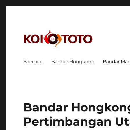
Daftar Bandar Toto Macau Terpercaya
Freerestaurantcoupons
Baccarat
Bandar Hongkong
Bandar Ma
Bandar Hongkong 
Pertimbangan U