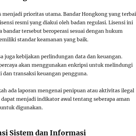
menjadi prioritas utama. Bandar Hongkong yang terba
isensi resmi yang diakui oleh badan regulasi. Lisensi ini
 bandar tersebut beroperasi sesuai dengan hukum
miliki standar keamanan yang baik.
ksa juga kebijakan perlindungan data dan keuangan.
percaya akan menggunakan enkripsi untuk melindungi
di dan transaksi keuangan pengguna.
h ada laporan mengenai penipuan atau aktivitas ilegal
ni dapat menjadi indikator awal tentang seberapa aman
 untuk digunakan.
si Sistem dan Informasi