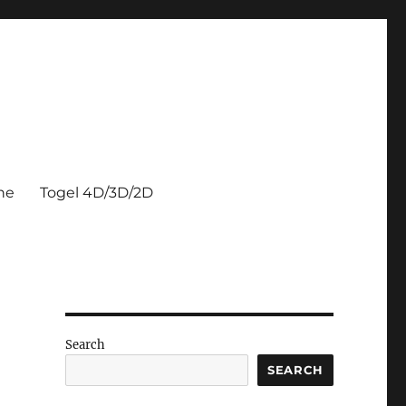
ne
Togel 4D/3D/2D
Search
SEARCH