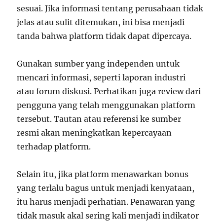
sesuai. Jika informasi tentang perusahaan tidak
jelas atau sulit ditemukan, ini bisa menjadi
tanda bahwa platform tidak dapat dipercaya.
Gunakan sumber yang independen untuk
mencari informasi, seperti laporan industri
atau forum diskusi. Perhatikan juga review dari
pengguna yang telah menggunakan platform
tersebut. Tautan atau referensi ke sumber
resmi akan meningkatkan kepercayaan
terhadap platform.
Selain itu, jika platform menawarkan bonus
yang terlalu bagus untuk menjadi kenyataan,
itu harus menjadi perhatian. Penawaran yang
tidak masuk akal sering kali menjadi indikator