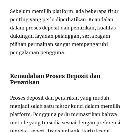
Sebelum memilih platform, ada beberapa fitur
penting yang perlu diperhatikan. Keandalan
dalam proses deposit dan penarikan, kualitas
dukungan layanan pelanggan, serta ragam
pilihan permainan sangat mempengaruhi
pengalaman pengguna.
Kemudahan Proses Deposit dan
Penarikan
Proses deposit dan penarikan yang mudah
menjadi salah satu faktor kunci dalam memilih
platform. Pengguna perlu memastikan bahwa
metode yang tersedia sesuai dengan preferensi
mereka, seperti transfer bank, kartu kredit,