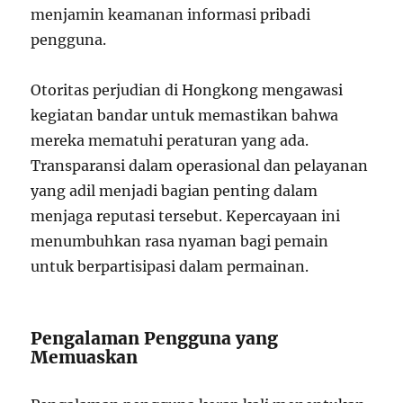
menjamin keamanan informasi pribadi
pengguna.
Otoritas perjudian di Hongkong mengawasi
kegiatan bandar untuk memastikan bahwa
mereka mematuhi peraturan yang ada.
Transparansi dalam operasional dan pelayanan
yang adil menjadi bagian penting dalam
menjaga reputasi tersebut. Kepercayaan ini
menumbuhkan rasa nyaman bagi pemain
untuk berpartisipasi dalam permainan.
Pengalaman Pengguna yang
Memuaskan