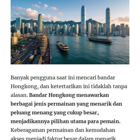
Banyak pengguna saat ini mencari bandar
Hongkong, dan ketertarikan ini tidaklah tanpa
alasan.
Bandar Hongkong menawarkan
berbagai jenis permainan yang menarik dan
peluang menang yang cukup besar,
menjadikannya pilihan utama para pemain.
Keberagaman permainan dan kemudahan
akses menjadi faktor besar dalam menarik