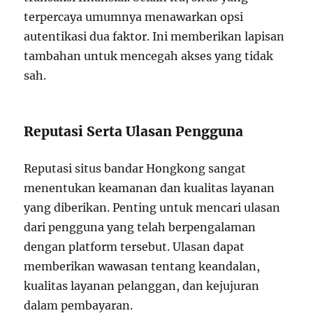
terpercaya umumnya menawarkan opsi
autentikasi dua faktor. Ini memberikan lapisan
tambahan untuk mencegah akses yang tidak
sah.
Reputasi Serta Ulasan Pengguna
Reputasi situs bandar Hongkong sangat
menentukan keamanan dan kualitas layanan
yang diberikan. Penting untuk mencari ulasan
dari pengguna yang telah berpengalaman
dengan platform tersebut. Ulasan dapat
memberikan wawasan tentang keandalan,
kualitas layanan pelanggan, dan kejujuran
dalam pembayaran.