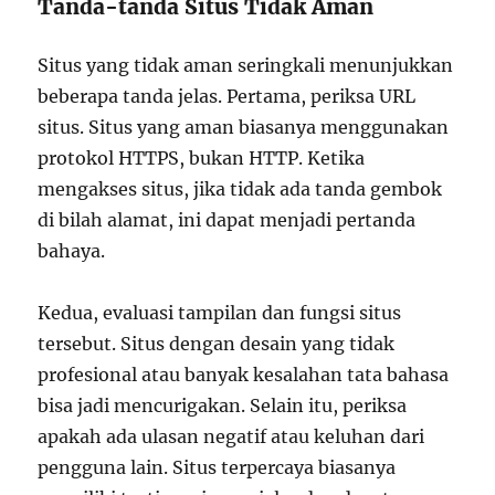
Tanda-tanda Situs Tidak Aman
Situs yang tidak aman seringkali menunjukkan
beberapa tanda jelas. Pertama, periksa URL
situs. Situs yang aman biasanya menggunakan
protokol HTTPS, bukan HTTP. Ketika
mengakses situs, jika tidak ada tanda gembok
di bilah alamat, ini dapat menjadi pertanda
bahaya.
Kedua, evaluasi tampilan dan fungsi situs
tersebut. Situs dengan desain yang tidak
profesional atau banyak kesalahan tata bahasa
bisa jadi mencurigakan. Selain itu, periksa
apakah ada ulasan negatif atau keluhan dari
pengguna lain. Situs terpercaya biasanya