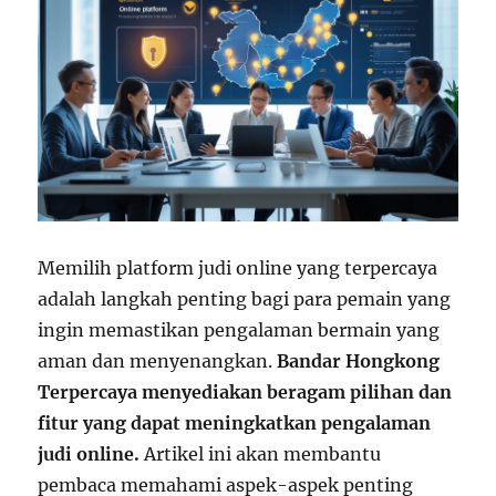
Memilih platform judi online yang terpercaya
adalah langkah penting bagi para pemain yang
ingin memastikan pengalaman bermain yang
aman dan menyenangkan.
Bandar Hongkong
Terpercaya menyediakan beragam pilihan dan
fitur yang dapat meningkatkan pengalaman
judi online.
Artikel ini akan membantu
pembaca memahami aspek-aspek penting