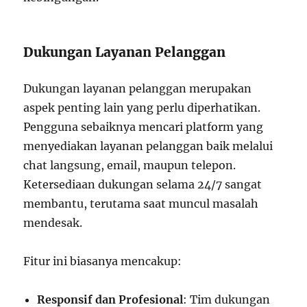
Dukungan Layanan Pelanggan
Dukungan layanan pelanggan merupakan
aspek penting lain yang perlu diperhatikan.
Pengguna sebaiknya mencari platform yang
menyediakan layanan pelanggan baik melalui
chat langsung, email, maupun telepon.
Ketersediaan dukungan selama 24/7 sangat
membantu, terutama saat muncul masalah
mendesak.
Fitur ini biasanya mencakup:
Responsif dan Profesional
: Tim dukungan