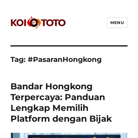
MENU
Freerestaurantcouponsnow
Tag:
#PasaranHongkong
Bandar Hongkong
Terpercaya: Panduan
Lengkap Memilih
Platform dengan Bijak