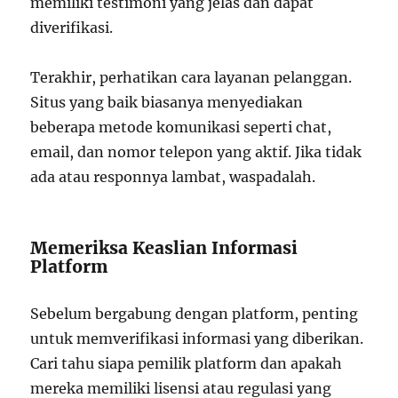
memiliki testimoni yang jelas dan dapat
diverifikasi.
Terakhir, perhatikan cara layanan pelanggan.
Situs yang baik biasanya menyediakan
beberapa metode komunikasi seperti chat,
email, dan nomor telepon yang aktif. Jika tidak
ada atau responnya lambat, waspadalah.
Memeriksa Keaslian Informasi
Platform
Sebelum bergabung dengan platform, penting
untuk memverifikasi informasi yang diberikan.
Cari tahu siapa pemilik platform dan apakah
mereka memiliki lisensi atau regulasi yang