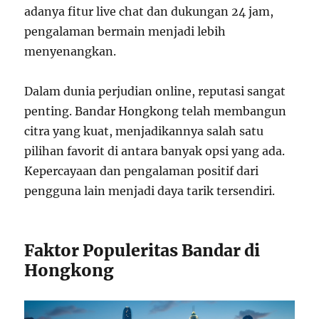
adanya fitur live chat dan dukungan 24 jam,
pengalaman bermain menjadi lebih
menyenangkan.
Dalam dunia perjudian online, reputasi sangat
penting. Bandar Hongkong telah membangun
citra yang kuat, menjadikannya salah satu
pilihan favorit di antara banyak opsi yang ada.
Kepercayaan dan pengalaman positif dari
pengguna lain menjadi daya tarik tersendiri.
Faktor Populeritas Bandar di
Hongkong