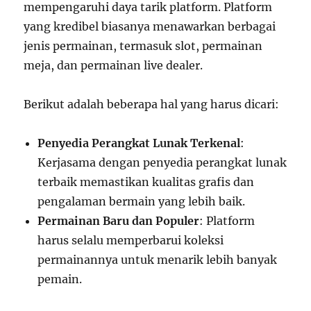
mempengaruhi daya tarik platform. Platform
yang kredibel biasanya menawarkan berbagai
jenis permainan, termasuk slot, permainan
meja, dan permainan live dealer.
Berikut adalah beberapa hal yang harus dicari:
Penyedia Perangkat Lunak Terkenal
:
Kerjasama dengan penyedia perangkat lunak
terbaik memastikan kualitas grafis dan
pengalaman bermain yang lebih baik.
Permainan Baru dan Populer
: Platform
harus selalu memperbarui koleksi
permainannya untuk menarik lebih banyak
pemain.