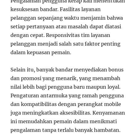
Pengalaman pengguna kerap kali menentukan
kesuksesan bandar. Fasilitas layanan
pelanggan sepanjang waktu menjamin bahwa
setiap pertanyaan atau masalah dapat diatasi
dengan cepat. Responsivitas tim layanan
pelanggan menjadi salah satu faktor penting
dalam kepuasan pemain.
Selain itu, banyak bandar menyediakan bonus
dan promosi yang menarik, yang menambah
nilai lebih bagi pengguna baru maupun loyal.
Pengaturan antarmuka yang ramah pengguna
dan kompatibilitas dengan perangkat mobile
juga meningkatkan aksesibilitas. Kenyamanan
ini memudahkan pemain dalam menikmati
pengalaman tanpa terlalu banyak hambatan.