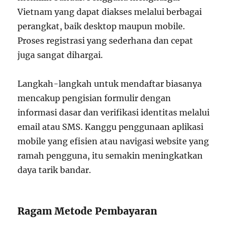
Vietnam yang dapat diakses melalui berbagai
perangkat, baik desktop maupun mobile.
Proses registrasi yang sederhana dan cepat
juga sangat dihargai.
Langkah-langkah untuk mendaftar biasanya
mencakup pengisian formulir dengan
informasi dasar dan verifikasi identitas melalui
email atau SMS. Kanggu penggunaan aplikasi
mobile yang efisien atau navigasi website yang
ramah pengguna, itu semakin meningkatkan
daya tarik bandar.
Ragam Metode Pembayaran