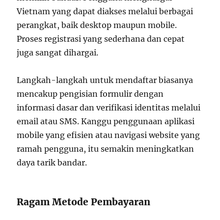
Vietnam yang dapat diakses melalui berbagai
perangkat, baik desktop maupun mobile.
Proses registrasi yang sederhana dan cepat
juga sangat dihargai.
Langkah-langkah untuk mendaftar biasanya
mencakup pengisian formulir dengan
informasi dasar dan verifikasi identitas melalui
email atau SMS. Kanggu penggunaan aplikasi
mobile yang efisien atau navigasi website yang
ramah pengguna, itu semakin meningkatkan
daya tarik bandar.
Ragam Metode Pembayaran