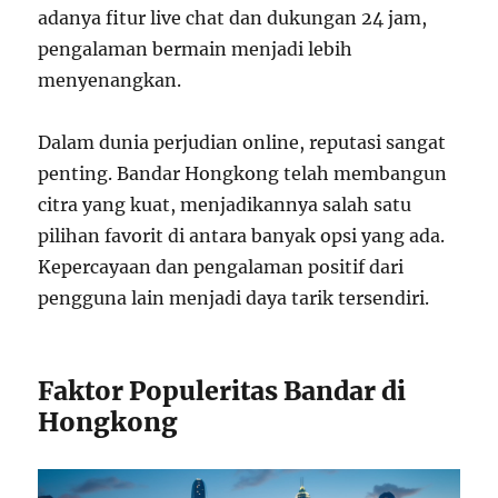
adanya fitur live chat dan dukungan 24 jam,
pengalaman bermain menjadi lebih
menyenangkan.
Dalam dunia perjudian online, reputasi sangat
penting. Bandar Hongkong telah membangun
citra yang kuat, menjadikannya salah satu
pilihan favorit di antara banyak opsi yang ada.
Kepercayaan dan pengalaman positif dari
pengguna lain menjadi daya tarik tersendiri.
Faktor Populeritas Bandar di
Hongkong