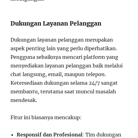
Dukungan Layanan Pelanggan
Dukungan layanan pelanggan merupakan
aspek penting lain yang perlu diperhatikan.
Pengguna sebaiknya mencari platform yang
menyediakan layanan pelanggan baik melalui
chat langsung, email, maupun telepon.
Ketersediaan dukungan selama 24/7 sangat
membantu, terutama saat muncul masalah
mendesak.
Fitur ini biasanya mencakup:
Responsif dan Profesional
: Tim dukungan