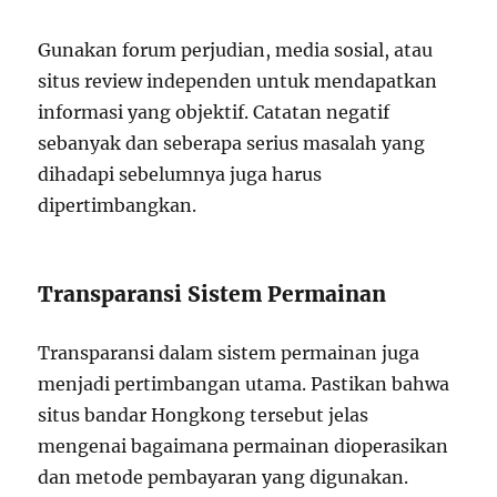
Gunakan forum perjudian, media sosial, atau
situs review independen untuk mendapatkan
informasi yang objektif. Catatan negatif
sebanyak dan seberapa serius masalah yang
dihadapi sebelumnya juga harus
dipertimbangkan.
Transparansi Sistem Permainan
Transparansi dalam sistem permainan juga
menjadi pertimbangan utama. Pastikan bahwa
situs bandar Hongkong tersebut jelas
mengenai bagaimana permainan dioperasikan
dan metode pembayaran yang digunakan.