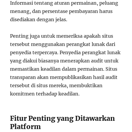
Informasi tentang aturan permainan, peluang
menang, dan persentase pembayaran harus
disediakan dengan jelas.
Penting juga untuk memeriksa apakah situs
tersebut menggunakan perangkat lunak dari
penyedia terpercaya. Penyedia perangkat lunak
yang diakui biasanya menerapkan audit untuk
memastikan keadilan dalam permainan. Situs
transparan akan mempublikasikan hasil audit
tersebut di situs mereka, membuktikan
komitmen terhadap keadilan.
Fitur Penting yang Ditawarkan
Platform