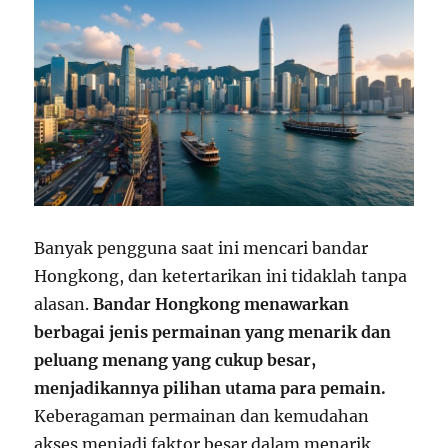
Banyak pengguna saat ini mencari bandar
Hongkong, dan ketertarikan ini tidaklah tanpa
alasan.
Bandar Hongkong menawarkan
berbagai jenis permainan yang menarik dan
peluang menang yang cukup besar,
menjadikannya pilihan utama para pemain.
Keberagaman permainan dan kemudahan
akses menjadi faktor besar dalam menarik