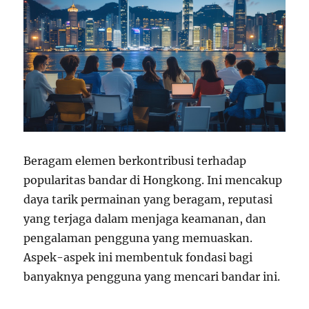
Beragam elemen berkontribusi terhadap
popularitas bandar di Hongkong. Ini mencakup
daya tarik permainan yang beragam, reputasi
yang terjaga dalam menjaga keamanan, dan
pengalaman pengguna yang memuaskan.
Aspek-aspek ini membentuk fondasi bagi
banyaknya pengguna yang mencari bandar ini.