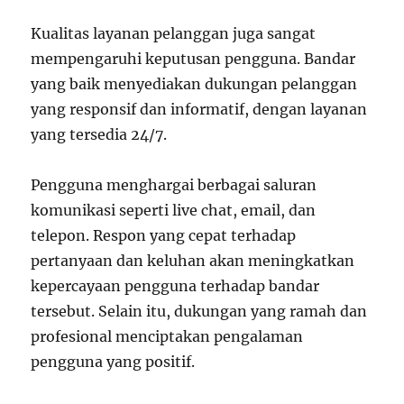
Kualitas layanan pelanggan juga sangat
mempengaruhi keputusan pengguna. Bandar
yang baik menyediakan dukungan pelanggan
yang responsif dan informatif, dengan layanan
yang tersedia 24/7.
Pengguna menghargai berbagai saluran
komunikasi seperti live chat, email, dan
telepon. Respon yang cepat terhadap
pertanyaan dan keluhan akan meningkatkan
kepercayaan pengguna terhadap bandar
tersebut. Selain itu, dukungan yang ramah dan
profesional menciptakan pengalaman
pengguna yang positif.