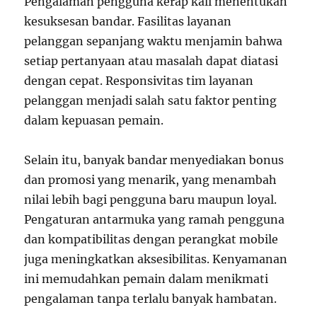
Pengalaman pengguna kerap kali menentukan
kesuksesan bandar. Fasilitas layanan
pelanggan sepanjang waktu menjamin bahwa
setiap pertanyaan atau masalah dapat diatasi
dengan cepat. Responsivitas tim layanan
pelanggan menjadi salah satu faktor penting
dalam kepuasan pemain.
Selain itu, banyak bandar menyediakan bonus
dan promosi yang menarik, yang menambah
nilai lebih bagi pengguna baru maupun loyal.
Pengaturan antarmuka yang ramah pengguna
dan kompatibilitas dengan perangkat mobile
juga meningkatkan aksesibilitas. Kenyamanan
ini memudahkan pemain dalam menikmati
pengalaman tanpa terlalu banyak hambatan.