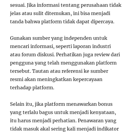
sesuai. Jika informasi tentang perusahaan tidak
jelas atau sulit ditemukan, ini bisa menjadi
tanda bahwa platform tidak dapat dipercaya.
Gunakan sumber yang independen untuk
mencari informasi, seperti laporan industri
atau forum diskusi. Perhatikan juga review dari
pengguna yang telah menggunakan platform
tersebut. Tautan atau referensi ke sumber
resmi akan meningkatkan kepercayaan
terhadap platform.
Selain itu, jika platform menawarkan bonus
yang terlalu bagus untuk menjadi kenyataan,
itu harus menjadi perhatian. Penawaran yang
tidak masuk akal sering kali menjadi indikator