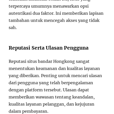
terpercaya umumnya menawarkan opsi
autentikasi dua faktor. Ini memberikan lapisan
tambahan untuk mencegah akses yang tidak
sah.
Reputasi Serta Ulasan Pengguna
Reputasi situs bandar Hongkong sangat
menentukan keamanan dan kualitas layanan
yang diberikan. Penting untuk mencari ulasan
dari pengguna yang telah berpengalaman
dengan platform tersebut. Ulasan dapat
memberikan wawasan tentang keandalan,
kualitas layanan pelanggan, dan kejujuran
dalam pembayaran.