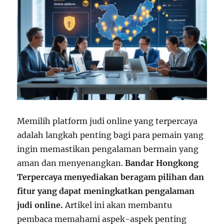
Memilih platform judi online yang terpercaya
adalah langkah penting bagi para pemain yang
ingin memastikan pengalaman bermain yang
aman dan menyenangkan.
Bandar Hongkong
Terpercaya menyediakan beragam pilihan dan
fitur yang dapat meningkatkan pengalaman
judi online.
Artikel ini akan membantu
pembaca memahami aspek-aspek penting