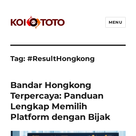
MENU
Freerestaurantcouponsnow
Tag:
#ResultHongkong
Bandar Hongkong
Terpercaya: Panduan
Lengkap Memilih
Platform dengan Bijak