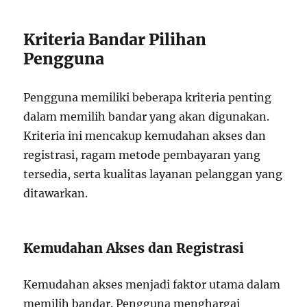
Kriteria Bandar Pilihan
Pengguna
Pengguna memiliki beberapa kriteria penting
dalam memilih bandar yang akan digunakan.
Kriteria ini mencakup kemudahan akses dan
registrasi, ragam metode pembayaran yang
tersedia, serta kualitas layanan pelanggan yang
ditawarkan.
Kemudahan Akses dan Registrasi
Kemudahan akses menjadi faktor utama dalam
memilih bandar. Pengguna menghargai