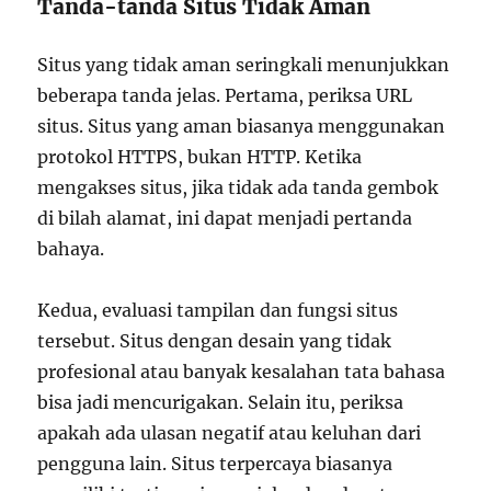
Tanda-tanda Situs Tidak Aman
Situs yang tidak aman seringkali menunjukkan
beberapa tanda jelas. Pertama, periksa URL
situs. Situs yang aman biasanya menggunakan
protokol HTTPS, bukan HTTP. Ketika
mengakses situs, jika tidak ada tanda gembok
di bilah alamat, ini dapat menjadi pertanda
bahaya.
Kedua, evaluasi tampilan dan fungsi situs
tersebut. Situs dengan desain yang tidak
profesional atau banyak kesalahan tata bahasa
bisa jadi mencurigakan. Selain itu, periksa
apakah ada ulasan negatif atau keluhan dari
pengguna lain. Situs terpercaya biasanya