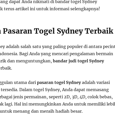
yang dapat Anda nikmati di bandar togel Sydney
k terus artikel ini untuk informasi selengkapnya!
 Pasaran Togel Sydney Terbaik
ey adalah salah satu yang paling populer di antara pecin
 Indonesia. Bagi Anda yang mencari pengalaman bermain
arik dan menguntungkan,
bandar judi togel Sydney
erbaik.
ggulan utama dari
pasaran togel Sydney
adalah variasi
tersedia. Dalam togel Sydney, Anda dapat memasang
bagai jenis permainan, seperti 2D, 3D, 4D, colok bebas,
k lagi. Hal ini memungkinkan Anda untuk memiliki lebi
untuk menang dan meraih hadiah besar.