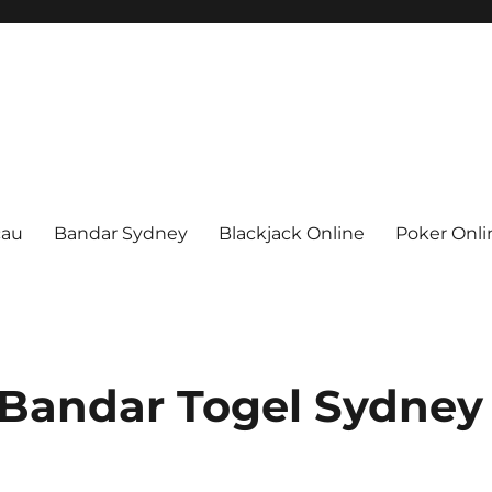
now
cau
Bandar Sydney
Blackjack Online
Poker Onli
 Bandar Togel Sydney