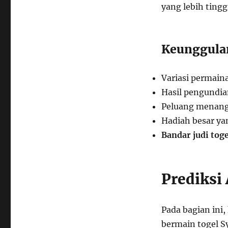
yang lebih tingg
Keunggulan
Variasi permain
Hasil pengundia
Peluang menang 
Hadiah besar ya
Bandar judi tog
Prediksi
Pada bagian ini
bermain togel S