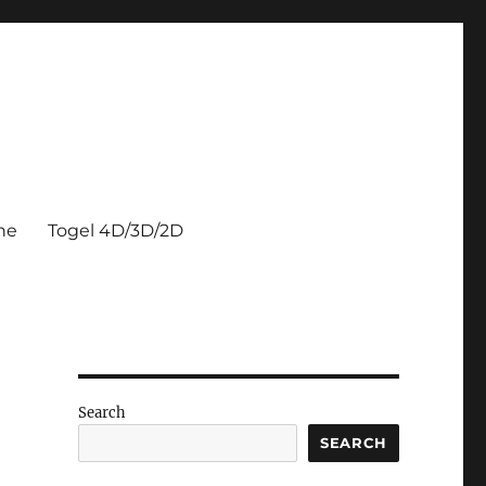
ne
Togel 4D/3D/2D
Search
SEARCH